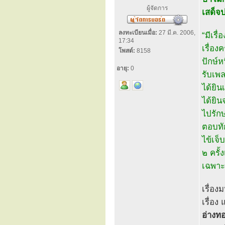
ผู้จัดการ
เสด็จ
ลงทะเบียนเมื่อ:
27 มี.ค. 2006,
“มีเรื
17:34
เรื่อง
โพสต์:
8158
ปักษ์ห
อายุ:
0
รับเพ
ได้ยิ
ได้ยิ
ไปรัก
ตอบทั
ไข้เจ็
๒ ครั้
เฉพาะว
เรื่อง
เรื่อง
อ่างทอ