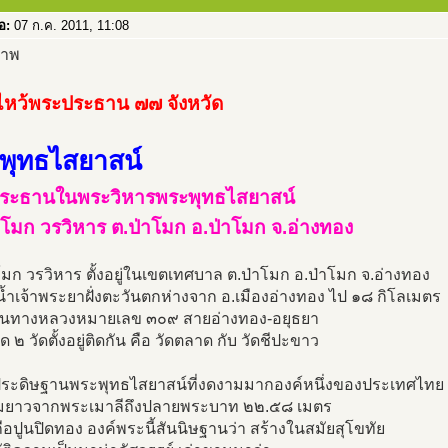
่อ:
07 ก.ค. 2011, 11:08
หว้พระประธาน ๗๗ จังหวัด
พุทธไสยาสน์
ระธานในพระวิหารพระพุทธไสยาสน์
าโมก วรวิหาร ต.ป่าโมก อ.ป่าโมก จ.อ่างทอง
โมก วรวิหาร ตั้งอยู่ในเขตเทศบาล ต.ป่าโมก อ.ป่าโมก จ.อ่างทอง
น้ำเจ้าพระยาฝั่งตะวันตกห่างจาก อ.เมืองอ่างทอง ไป ๑๘ กิโลเมตร
้นทางหลวงหมายเลข ๓๐๙ สายอ่างทอง-อยุธยา
ัด ๒ วัดตั้งอยู่ติดกัน คือ วัดตลาด กับ วัดชีปะขาว
ี่ประดิษฐานพระพุทธไสยาสน์ที่งดงามมากองค์หนึ่งของประเทศไทย
มยาวจากพระเมาลีถึงปลายพระบาท ๒๒.๕๘ เมตร
ถือปูนปิดทอง องค์พระนี้สันนิษฐานว่า สร้างในสมัยสุโขทัย