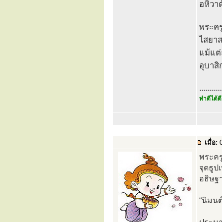
อหิวาต
พระคร
ไสยาส
แม้แต่
อุบาสิ
...........
ทำดีได้ดี
เมื่อ:
0
พระคร
จุดธูป
อธิษฐา
“นิมนต