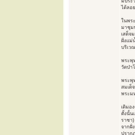
มีประว
ได้ลอย
ในพระ
มาชุมน
เสด็จม
ฝั่งแม
บริเว
พระพุท
วัดป่า
พระพุท
สมเด็
พระมห
เดิมอง
ตั้งนั
ราชา)
จากฝั่
ปรากฎอ