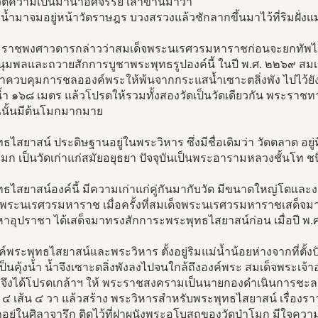
ัติความเป็นมาน่าอัศจรรย์ เล่าขานมาว่า
น้ำมาจมอยู่หน้าวัดราษฎร บวงสรวงแล้วชักลากขึ้นมาไว้ที่ริมฝั่งแม
ราชพงศาวดารกล่าวว่าสมเด็จพระนเรศวรมหาราชก่อนจะยกทัพไป
ุมพลและถวายสักการบูชาพระพุทธรูปองค์นี้ ในปี พ.ศ. ๒๒๖๙ สมเด็
าควบคุมการชลอองค์พระให้พ้นจากกระแสน้ำเซาะตลิ่งพัง ไปไว้ยัง
่น้ำ ๑๖๘ เมตร แล้วโปรดให้รวมทั้งสองวัดเป็นวัดเดียวกัน พระราช
ณนั้นมีต้นโมกมากมาย
ธไสยาสน์ ประดิษฐานอยู่ในพระวิหาร ซึ่งมีชื่อเดิมว่า วัดตลาด อยู่
โมก เป็นวัดเก่าแก่สมัยอยุธยา ปัจจุบันเป็นพระอารามหลวงชั้นโท ช
ธไสยาสน์องค์นี้ มีความเก่าแก่คู่กันมากับวัด มีขนาดใหญ่โตและ
จพระนเรศวรมหาราช เมื่อครั้งที่สมเด็จพระนเรศวรมหาราชเสด็จม
าอุปราชา ได้เสด็จมาทรงสักการะพระพุทธไสยาสน์ก่อน เมื่อปี พ
ค์พระพุทธไสยาสน์และพระวิหาร ตั้งอยู่ริมแม่น้ำน้อยห่างจากที่ตั้งปัจ
้นเป็นคุ้งน้ำ น้ำจึงเซาะตลิ่งพังลงไปจนใกล้ถึงองค์พระ สมเด็จพระเ
 จึงได้โปรดเกล้าฯ ให้ พระราชสงครามเป็นนายกองดำเนินการชะลอ
ง ๔ เส้น ๔ วา แล้วสร้าง พระวิหารสำหรับพระพุทธไสยาสน์ เรื่อง
ยู่ในศิลาจารึก ติดไว้ที่ฝาผนังพระอุโบสถของวัดป่าโมก มีใจความด