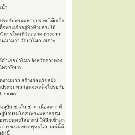
่น้ำ
รบกับพระมหาอุปราช ได้เสด็จ
จพระเจ้าอยู่หัวท้ายสระได้
วิหารใหม่ที่วัดตลาด ห่างจาก
ทานนามว่า วัดป่าโมก เพราะ
ที่อำเภอป่าโมก จังหวัดอ่างทอง
นิดวรวิหาร
งดงามมาก สร้างก่อนรัชสมัย
าประชุมพลก่อนจะเสด็จไปรบกับ
.ศ. ๒๑๓๕
จุบัน ๔ เส้น ๔ วา เนื่องจาก ที่
จ้าอยู่หัวบรมโกศ (พระมหาธรรม
พระพุทธไสยาสน์ ให้ลึกเข้ามา
ราวการชะลอพระพุทธไสยาสน์นี้มี
ังนี้