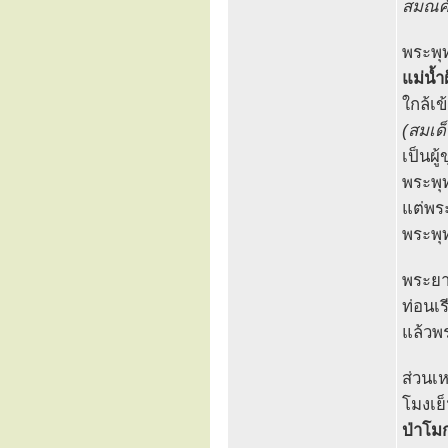
สมณศัก
พระพุ
แม่น้ำ
ใกล้เ
(สมเด
เป็นผู
พระพุท
แต่พร
พระพุท
พระยา
ท่อนเร
แล้วพร
ส่วนเห
โมงเย
ป่าโม