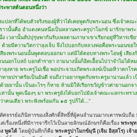
ประพาสต้นตอนหนึ่งว่า
่องแปลกที่ได้พบตัวจริงของผู้ที่ว่าได้เคยพูดกับพระนอน ซึ่งเจ้
คราวนั้นคือ อำแดงคนหนึ่งเป็นหลานพระครูปาโมกข์ มารักษาพระอุโ
นึ่ง เวลานั้นสัปปุรุษพากันรับเพลตามภาษาเขาเรียกอยู่ที่วิหารเข
ล ด้วยมีความวิตกว่าลุงเจ็บ จึงไปบอกกับหลวงพ่อคือพระนอนขอให
นเสียงพระนอนนั้นพูดตอบออกมา แต่มิได้ตอบทางพระโอษฐ์ เสียง
นจนนอกโบสถ์ บอกตำรายา ถามนางนั้นก็อิดเอื้อนไปว่าจำไม่ได้หม
ษาลุงหาย พระครูไม่เชื่อ พอประจวบเกิดพระสงฆ์เป็นอหิวาตกโรค จ
กทายปราศรัยเป็นอันดี จนถึงว่าอยากพูดกับพระครูมานานแล้ว เป็
บด้วยยานั้น เป็นอะไรๆ ก็หาย ห้ามมิให้เรียกขวัญข้าวค่ายานอก
งเท่านั้น พูดเนืองๆ มา พระครูยังได้บอกไปยังเจ้าคณะแลกระทรวง ผู้
่าคนเดียว พระฟังพร้อมกัน ๑๕ รูปก็ได้...”
มหัศจรรย์อภินิหารของสิ่งศักดิ์สิทธิ์ที่ผู้คนจำนวนมากเคารพนับถ
 แต่เรื่องหนึ่งที่มีการจารึกไว้เป็นลายลักษณ์อักษรก็คือเรื่อง
พระพุท
ง พูดได้
โดยผู้บันทึกก็คือ
พระครูปาโมกข์มุนี (เจิม อิสฺสโร) เจ้