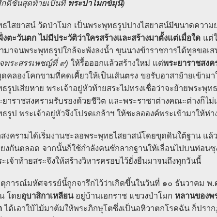
ดิ์ชั้นสุดท้ายเป็นที่
พระปาโมกข์มุนี
)
ทธไสยาสน์ วัดป่าโมก เป็นพระพุทธรูปปางไสยาสน์มีขนาดควา
ฝั่งตะวันตก ไม่มีประวัติว่าใครสร้างและสร้างมาตั้งแต่เมื่อใด
แต่ใ
ข้ามาจนพระพุทธรูปใกล้จะพังลงน้ำ ขุนนางข้าราชการได้ทูลขอเ
็จพระสรรเพชญ์ที่ ๙)
ให้รื้อออกแล้วสร้างใหม่ แต่
พระยาราชสงคร
้ขุดคลองโคกขามที่คดเคี้ยวให้เป็นเส้นตรง ขอรับอาสาย้ายเข้ามาใ
ธรูปเสียหาย พระเจ้าอยู่หัวท้ายสระไม่ทรงเชื่อว่าจะย้ายพระพุ
ะยาราชสงครามรับรองด้วยชีวิต และพระราชาต่างคณะต่างก็ไม่
ธรูป พระเจ้าอยู่หัวจึงโปรดเกล้าฯ ให้ชะลอองค์พระเข้ามาให้ห่
สงครามได้เริ่มงานชะลอพระพุทธไสยาสน์โดยขุดดินใต้ฐาน แล้ว
ียงกันตลอด จากนั้นก็ใช้กำลังคนชักลากฐานให้เลื่อนไปบนท่อนซุงที่
ะเจ้าท้ายสระจึงให้สร้างวิหารครอบไว้ยั่งยืนมาจนถึงทุกวันนี้
ตุการณ์มหัศจรรย์นี้ถูกจารึกไว้ว่าเกิดขึ้นในวันที่ ๑๐ ธันวา
็น โดย
อุบาสิกาเหลียน
อยู่บ้านเอกราช แขวงป่าโมก
หลานของพระภ
ก
ได้เอาใบ้ไม้มาต้มให้พระภิกษุโตซึ่งเป็นอหิวาตกโรคฉัน ก็ปร