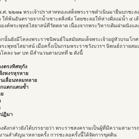
ปี พ.ศ. ๒๒๗๑ พระเจ้าปราสาททองเสด็จพระราชดำเนินมายืนบกชะ
 ให้พ้นอันตรายจากน้ำเซาะตลิ่งพัง โดยชะลอให้ห่างฝั่งแม่น้ำ ๔ เส
บองค์พระพุทธไสยาสน์ที่วัดตลาด เนื่องจากพระวิหารเดิมฝาผนังแ
กนั้นยังมีโคลงพระราชนิพนธ์ในสมัยสมเด็จพระเจ้าอยู่หัวบรมโก
ระพุทธไสยาสน์ เมื่อครั้งเป็นกรมพระราชวังบวรฯ นิพนธ์ถวายสม
โคลง ๖๙ บท มีสำนวนตามบทที่ ๒ ดังนี้
งตรงทิศทุกัง
ั่งพงรหุรหาย
่อนเลื่อนทลมทลาย
ยกแตกแตนซ้ำ
าย
ำ
ก
วปฏิมา
งดังกล่าวยังได้บรรยายว่า พระราชสงครามเป็นผู้ที่มีความสามาร
งานสำคัญมาหลายครั้ง การชะลอครั้งนี้ได้จัดการขุดดิน