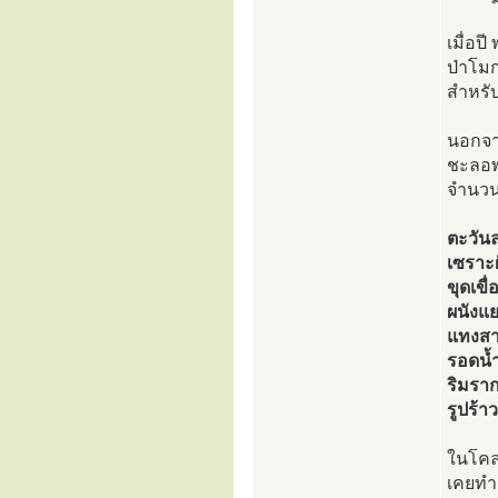
เมื่อ
ป่าโมก
สำหรั
นอกจา
ชะลอพ
จำนวน
ตะวันล
เซราะฝ
ขุดเขื
ผนังแ
แทงส
รอดน้
ริมรา
รูปร้า
ในโคล
เคยทำ