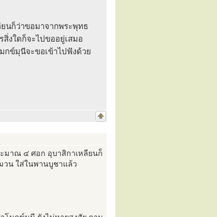
หลียนก็ว่าขอมาจากพระพุทธ
รสิ่งใดก็จะไปขออยู่เสมอ
มกข์มุนีจะขอเข้าไปฟังด้วย
ระมาณ ๔ ศอก อุบาสิกาเหลียนก็
๑ มวน ใส่ในพานบูชาแล้ว