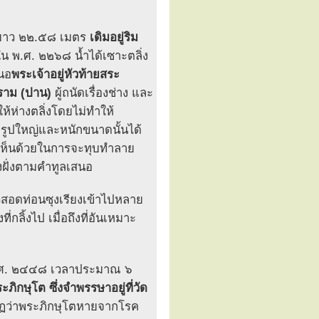
มยาว ๒๒.๕๘ เมตร
เดิมอยู่ริม
น พ.ศ. ๒๒๖๘ น้ำได้เซาะตลิ่ง
สนอ
พระเจ้าอยู่หัวท้ายสระ
าม (ปาน)
ผู้ถนัดเรื่องช่าง และ
ห้ห่างตลิ่งโดยไม่ทำให้
ทธรูปใหญ่และหนักขนาดนั้นได้
เห็นด้วยในการจะทุบทำลาย
างฝั่งตามคำทูลเสนอ
สอดท่อนซุงเรียงเข้าไปหลาย
กลิ้งไป เมื่อถึงที่อันเหมาะ
คม พ.ศ. ๒๔๔๘ เวลาประมาณ ๖
ิกษุโต ซึ่งจำพรรษาอยู่ที่วัด
ากฏว่าพระภิกษุโตหายจากโรค