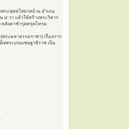
ลอพระพุทธไสยาสน์ ณ อำเภอ
้น ๔ วา แล้วให้สร้างพระวิหาร
ละหลังคาชำรุดทรุดโทรม
ศ (พระมหาธรรมราชา) เรื่องการ
เด็จพระบรมเชษฐาธิราช เป็น
ถ