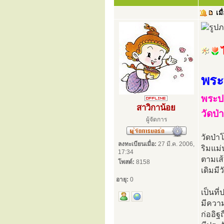
เมื
ไ
พระ
พระป
สาวิกาน้อย
วัดป่
ผู้จัดการ
วัดป่า
ลงทะเบียนเมื่อ:
27 มี.ค. 2006,
ริมแม่
17:34
ตามเส
โพสต์:
8158
เดิมมีว
อายุ:
0
เป็นท
มีควา
ก่ออิฐ