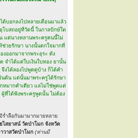
าคณะได้บอกลงไปหลายเดือนมาแล้ว
บสถอยู่ที่วัดนี้ ในกาลปักษ์ใด
ียน แต่นางหลานพระครูคนนี้ไม่
้ช่วยรักษา นางนั้นตกใจมากที่
ก้องออกมาจากพระอุระ ดัง
ด จำได้แต่ใบเงินใบทอง ยานั้น
ึงได้ลองไปพูดดูบ้าง ก็ได้คำ
นต้น แต่นั้นมาพระครูได้รักษา
จากหมากคำเดียว แลไม่ใช่พูดแต่
ที่ได้ฟังพระครูพูดนั้น ไม่ต้อง
ือ มีร่ำลือกันมามากมายหลาย
ธไสยาสน์ วัดป่าโมก จังหวัด
าอาวาสวัดป่าโมก
(ท่านมี