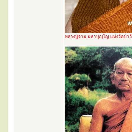
หลวงปู่จาม มหาปุญฺโญ แห่งวัดป่า