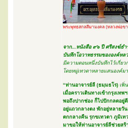
พระพุทธสกลสีมามงคล (หลวงพ่อขา
จาก...หนังสือ ๙๖ ปี ศรีสงฆ์
บันทึกโอวาทธรรมขององค์หลวง
มีความตอนหนึ่งบันทึกไว้เกี่
โดยหมู่เทวดาหลายแสนองค์มาน
“ท่านอาจารย์ลี (ธมฺมธโร)
เพิ่
เมื่อคราวเดินทางเข้ากรุงเทพฯ
พอถึงปากช่อง ก็ไปปักกลดอยู่ตีน
อยู่แถวกลางดง พักอยู่หลายวัน
ตกกลางคืน รุกขเทวดา ภูมิเ
มาขอให้ท่านอาจารย์ลีช่วยสร้