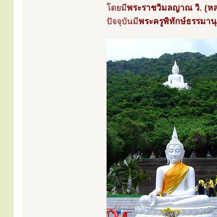
โดยมี
พระราชวิมลญาณ วิ. (ห
ปัจจุบันมี
พระครูพิทักษ์ธรรมานุ