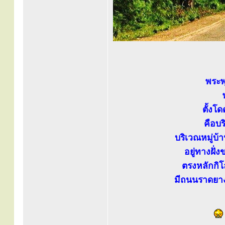
พระพ
ตั้งโ
คือบร
บริเวณหมู่บ
อยู่ทางฝั
ตรงหลักกิโ
มีถนนราดยาง