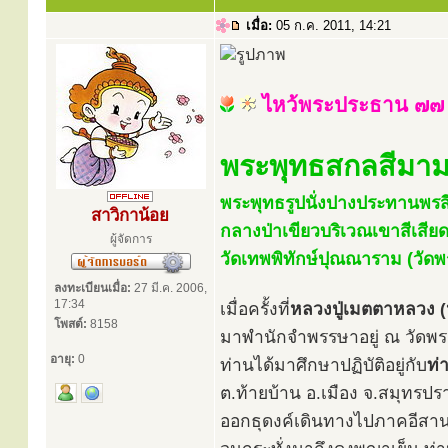
เมื่อ:
05 ก.ค. 2011, 14:21
ไหว้พระประธาน ๗๗ 
พระพุทธสกลสีมา
พระพุทธรูปนั่งปางประทานพรสี
สาวิกาน้อย
กลางป่าเขียวบริเวณเขาสีเสียด
ผู้จัดการ
วัดเทพพิทักษ์ปุณณาราม (วัด
ลงทะเบียนเมื่อ:
27 มี.ค. 2006,
17:34
เมื่อครั้งที่
หลวงปู่เมตตาหลวง (หล
โพสต์:
8158
มาพำนักจำพรรษาอยู่ ณ วัดพร
อายุ:
0
ท่านได้มาศึกษาปฏิบัติอยู่กับ
ท่
ต.ท้ายบ้าน อ.เมือง จ.สมุทรปร
ออกธุดงค์เดินทางไปภาคอีสาน