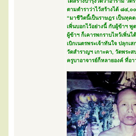
ได้สร้างบำรุงวัดวาอาราม วัดร้า
ตามตำราว่าไว้สร้างได้ ๘๔,๐๐๐ 
“มาชีวิตนี้เป็นราษฎร เป็นทุคต
เพิ่นบอกไว้อย่างนี้ กับผู้ข้าฯ 
ผู้ข้าฯ ก็เคารพกราบไหว้เพิ่น
เบิกเนตรพระเจ้าทันใจ ปลุกเสก
วัดสำราญฯ เกาะคา, วัดพระสบา
ครูบาอาจารย์ก็หลายองค์ ที่อาวุ