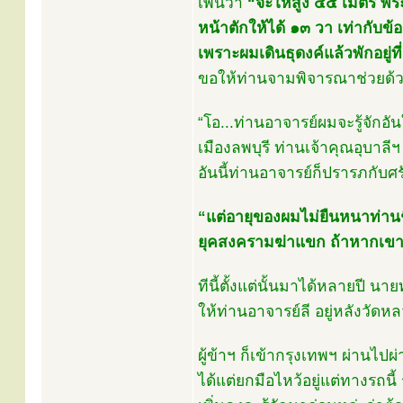
เพิ่นว่า
“จะให้สูง ๔๕ เมตร พร
หน้าตักให้ได้ ๑๓ วา เท่ากับข้อ
เพราะผมเดินธุดงค์แล้วพักอยู่ที่
ขอให้ท่านจามพิจารณาช่วยด้วย
“โอ...ท่านอาจารย์ผมจะรู้จักอ
เมืองลพบุรี ท่านเจ้าคุณอุบาลีฯ
อันนี้ท่านอาจารย์ก็ปรารภกับศ
“แต่อายุของผมไม่ยืนหนาท่าน
ยุคสงครามฆ่าแขก ถ้าหากเขาสร
ทีนี้ตั้งแต่นั้นมาได้หลายปี
ให้ท่านอาจารย์ลี อยู่หลังวั
ผู้ข้าฯ ก็เข้ากรุงเทพฯ ผ่านไปผ่
ได้แต่ยกมือไหว้อยู่แต่ทางรถนี