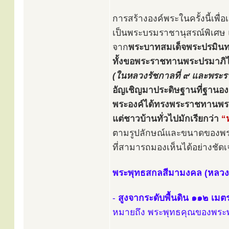
การสร้างองค์พระในครั้งนี้เพ
เป็นพระบรมราชานุสรณ์พิเศ
จาก
พระบาทสมเด็จพระปรมินทร
ทั้งขอพระราชทานพระปรมาภิไธ
(ในหลวงรัชกาลที่ ๙ และพระรา
อัญเชิญมาประดิษฐานที่ฐานอง
พระองค์ได้ทรงพระราชทานพ
แต่ชาวบ้านทั่วไปมักเรียกว่า
“
ตามรูปลักษณ์และขนาดของพระพ
ที่สามารถมองเห็นได้อย่างชั
พระพุทธสกลสีมามงคล (หลวงพ่
-
สูงจากระดับพื้นดิน ๑๑๒ เมต
หมายถึง พระพุทธคุณของพระพ