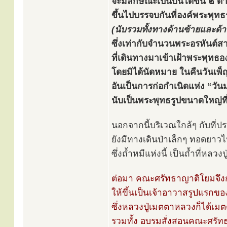
จะมีลักษณะเป็นบันไดขึ้น ๒ ด้า
ขึ้นไปบรรจบกันที่องค์พระพุทธรู
(นับรวมทั้งทางด้านซ้ายและด้
ซึ่งเท่ากับจำนวนพระอรหันต์ส
ที่เดินทางมาเข้าเฝ้าพระพุทธอ
โดยมิได้นัดหมาย ในคืนวันเพ็ญ
อันเป็นการก่อกำเนิดแห่ง “วั
นับเป็นพระพุทธรูปขนาดใหญ่ท
นอกจากนี้บริเวณใกล้ๆ กับที
ยังมีทางเดินป่าเล็กๆ ทอดยาวไป
ซึ่งถ้ำหมีแห่งนี้ เป็นถ้ำที่
ต่อมา คณะศรัทธาญาติโยมจึง
ให้ขึ้นเป็นเจ้าอาวาสรูปแรกขอ
ซึ่งหลวงปู่เมตตาหลวงก็ได้เมต
รวมทั้ง อบรมสั่งสอนคณะศรั