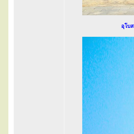
อุโบส