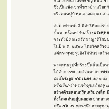
จนกระทั่งมาถึงดงพญาเย็น ท่านไ
ซึ่งเป็นเชิงเขาที่ชาวบ้านเรียก
บริเวณหมู่บ้านกลางดง ต.กลา
ต่อมาท่านพ่อลี มีดำริที่จะสร้าง
ขึ้นมาพร้อมๆ กับสร้าง
พระพุทธร
กระทั่งมีคณะศรัทธาญาติโยมม
ในปี พ.ศ. ๒๕๑๐ โดยวัดสร้างแล
แต่พระพุทธรูปยังไม่ทันจะสร้า
พระพุทธรูปที่สร้างขึ้นนั้นเป
ได้ทำการขยายส่วนมาจาก
พระ
องค์พระสูง ๔๕ เมตร
หมายถึง 
หรือเรียกว่าทรงทำพุทธกิจอยู่ 
สร้างด้วยคอนกรีตเสริมเหล็ก ม
ตั้งโดดเด่นอยู่บนยอดเขากลางป
หรือ
๕๖ วา
หมายถึง พระพุทธค