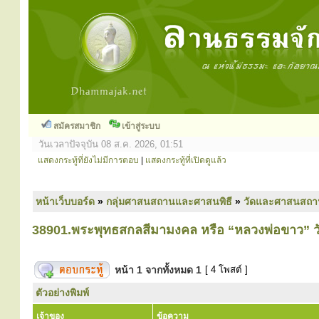
สมัครสมาชิก
เข้าสู่ระบบ
วันเวลาปัจจุบัน 08 ส.ค. 2026, 01:51
แสดงกระทู้ที่ยังไม่มีการตอบ
|
แสดงกระทู้ที่เปิดดูแล้ว
หน้าเว็บบอร์ด
»
กลุ่มศาสนสถานและศาสนพิธี
»
วัดและศาสนสถา
38901.พระพุทธสกลสีมามงคล หรือ “หลวงพ่อขาว” ว
หน้า
1
จากทั้งหมด
1
[ 4 โพสต์ ]
ตัวอย่างพิมพ์
เจ้าของ
ข้อความ