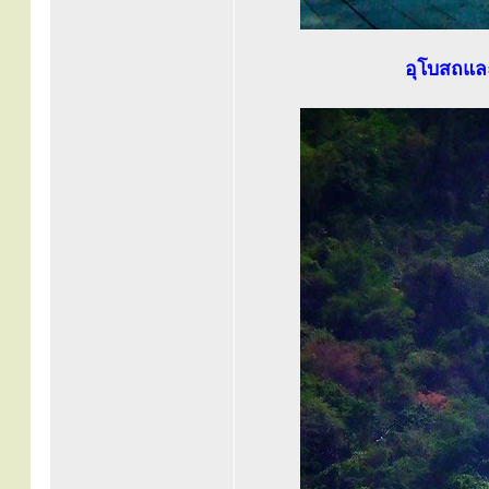
อุโบสถและ