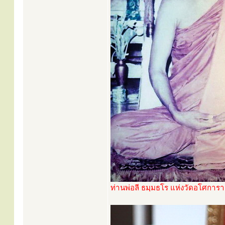
ท่านพ่อลี ธมฺมธโร แห่งวัดอโศการ