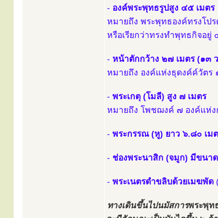
-
องค์พระพุทธรูปสูง ๔๕ เมตร
หมายถึง พระพุทธองค์ทรงโปรด
หรือเรียกว่าทรงทำพุทธกิจอยู่
-
หน้าตักกว้าง ๒๗ เมตร (๑๓ ว
หมายถึง องค์แห่งธุดงค์ค์วัตร
-
พระเกตุ (โมลี) สูง ๗ เมตร
หมายถึง โพชฌงค์ ๗ องค์แห่งก
-
พระกรรณ (หู) ยาว ๖.๘๐ เม
-
ช่องพระนาสิก (จมูก) มีขนาด
-
พระเนตรดำขลิบด้วยเมฆพัด
ทางเดินขึ้นไปนมัสการ
พระพุท