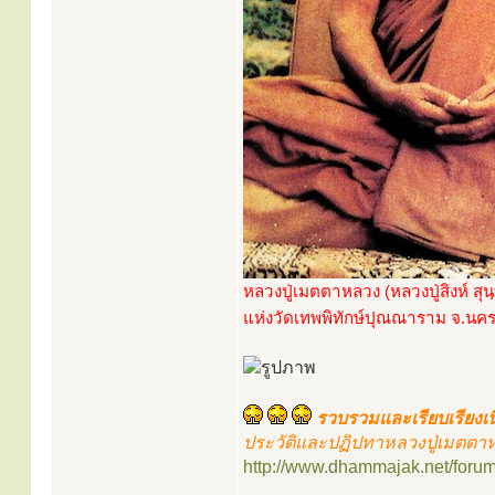
หลวงปู่เมตตาหลวง (หลวงปู่สิงห์ สุน
แห่งวัดเทพพิทักษ์ปุณณาราม จ.นค
รวบรวมและเรียบเรียงเน
ประวัติและปฏิปทาหลวงปู่เมตตาหลว
http://www.dhammajak.net/foru