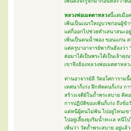
เพิ่นคงจะรู้จักมาก่อนหล่ะว่าต้
หลวงพ่อเมตตาหลวง
นี้แต่เมื
เพิ่นเป็นเณรใหญ่บวชก่อนผู้ข้าฯ
แต่ก็ออกไปช่วยทำเสนาสนะอยู่ เค
เพิ่นเป็นคนน้ำพอง ขอนแก่น สมัย
แต่ครูบาอาจารย์พากันฮ้องว่า 
ต่อมาได้เป็นพระได้เป็นเจ้าคุณ
เขาจึงฮ้องหลวงพ่อเมตตาหลวง
ท่านอาจารย์ลี วัดอโศการามนี้
เทศนาก็เก่ง ฝึกหัดคนก็เก่ง การ
สร้างเจดีย์ในถ้ำพระสบาย คิดอย
การปฏิบัติของเพิ่นก็เก่ง ถึงข้อว
แต่หนีผู้คนไม่พ้น ไปอยู่ไหนเข
ไปอยู่เลี้ยงยุงริมน้ำทะเล หนีไป
เพิ่นว่า วัดถ้ำพระสบาย อยู่แล