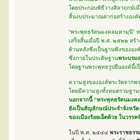
โดยประกอบพิธีวางศิลาฤกษ์เมื
สิ้นงบประมาณค่าก่อสร้างอ
“พระพุทธรัตนมงคลมหามุนี” หรื
เสร็จสิ้นเมื่อปี พ.ศ. ๒๕๒๒ สร้
ด้านหลังซึ่งเป็นฐานพิงขององค์
ซึ่งภายในประดิษฐาน
พระบรมส
โดยฐานพระพุทธรูปยืนองค์นี้เป
ความสูงขององค์พระวัดจากพร
โดยมีความสูงทั้งหมดรวมฐานขอ
นอกจากนี้ “พระพุทธรัตนมงคล
ยังเป็นสัญลักษณ์ประจำจังหวั
ของเมืองร้อยเอ็ดด้วย ในวรรคท
ในปี พ.ศ. ๒๕๔๔
พระราชธรรม