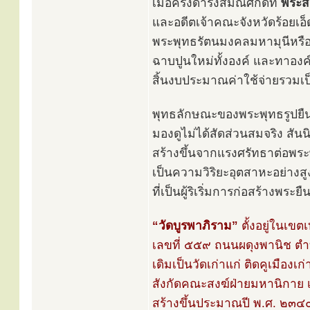
เมื่อครั้งดำรงสมณศักดิ์ที่
พระสิร
และอดีตเจ้าคณะจังหวัดร้อยเอ
พระพุทธรัตนมงคลมหามุนีหรือ
ฉาบปูนใหม่ทั้งองค์ และทาองค
สิ้นงบประมาณค่าใช้จ่ายรวมเป
พุทธลักษณะของพระพุทธรูปยืน
มองดูไม่ได้สัดส่วนสมจริง สัน
สร้างขึ้นจากแรงศรัทธาต่อพ
เป็นความวิริยะอุตสาหะอย่างส
ที่เป็นผู้ริเริ่มการก่อสร้างพระยื
“วัดบูรพาภิราม”
ตั้งอยู่ในเขต
เลขที่ ๕๕๙ ถนนผดุงพานิช ตำบ
เดิมเป็นวัดเก่าแก่ ติดคูเมืองเ
สังกัดคณะสงฆ์ฝ่ายมหานิกาย 
สร้างขึ้นประมาณปี พ.ศ. ๒๓๔๐