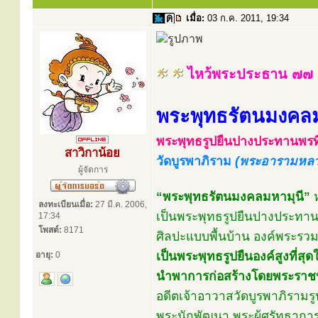
เมื่อ:
03 ก.ค. 2011, 19:34
ไหว้พระประธาน ๗๗ จ
พระพุทธรัตนมงคล
พระพุทธรูปยืนปางประทานพรที่
สาวิกาน้อย
วัดบูรพาภิราม
(พระอารามหลว
ผู้จัดการ
“พระพุทธรัตนมงคลมหามุนี”
ห
ลงทะเบียนเมื่อ:
27 มี.ค. 2006,
เป็นพระพุทธรูปยืนปางประทานพร
17:34
โพสต์:
8171
ศิลปะแบบพื้นบ้าน องค์พระรวม
เป็นพระพุทธรูปยืนองค์สูงที่ส
อายุ:
0
นำพาการก่อสร้างโดยพระราชปร
อดีตเจ้าอาวาสวัดบูรพาภิรามรู
พระนักพัฒนา พระผู้ศรัทธาก