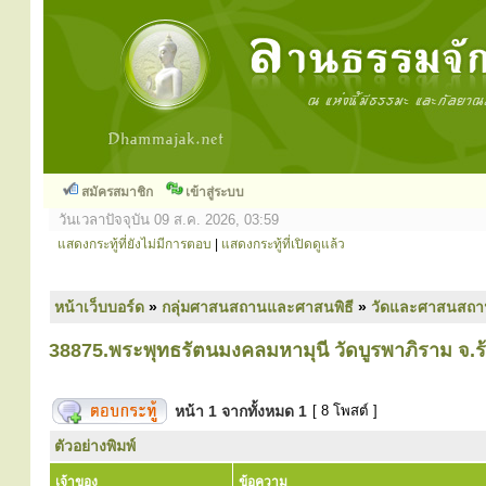
สมัครสมาชิก
เข้าสู่ระบบ
วันเวลาปัจจุบัน 09 ส.ค. 2026, 03:59
แสดงกระทู้ที่ยังไม่มีการตอบ
|
แสดงกระทู้ที่เปิดดูแล้ว
หน้าเว็บบอร์ด
»
กลุ่มศาสนสถานและศาสนพิธี
»
วัดและศาสนสถา
38875.พระพุทธรัตนมงคลมหามุนี วัดบูรพาภิราม จ.ร้
หน้า
1
จากทั้งหมด
1
[ 8 โพสต์ ]
ตัวอย่างพิมพ์
เจ้าของ
ข้อความ