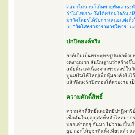
ต่อมาไม่นานก็เกิดพายุพัดเสาธงห
ว่าไม่ไพเราะ จึงได้พร้อมใจกันเปลี
มาวัดโสธรได้รับการเสนอแต่งตั้
ว่า
“วัดโสธรวรารามวรวิหาร”
แล
ปกปิดองค์จริง
องค์เดิมเป็นพระพุทธรูปหล่อด้วย
งดงามมาก สันนิษฐานว่าสร้างขึ้
สมัยนั้น แต่เนื่องจากพระสงฆ์ใ
ปูนเสริมให้ใหญ่เพื่อหุ้มองค์จริ
แล้วจึงลงรักปิดทองให้สวยงาม
เป
ความศักดิ์สิทธิ์
ความศักดิ์สิทธิ์และอิทธิปาฏิหาร
เชื่อมั่นในบุญกุศลที่หลั่งไหลม
บอกเล่าต่อๆ กันมา ไม่ว่าจะเป็น
ธูป ดอกไม้บูชาที่แห้งเหี่ยวแล