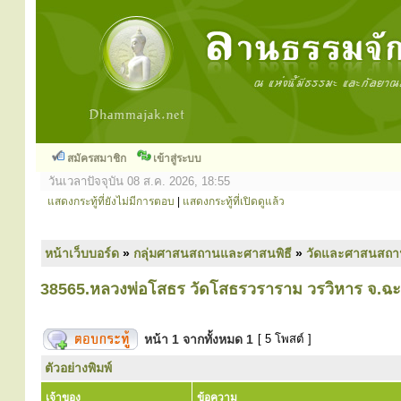
สมัครสมาชิก
เข้าสู่ระบบ
วันเวลาปัจจุบัน 08 ส.ค. 2026, 18:55
แสดงกระทู้ที่ยังไม่มีการตอบ
|
แสดงกระทู้ที่เปิดดูแล้ว
หน้าเว็บบอร์ด
»
กลุ่มศาสนสถานและศาสนพิธี
»
วัดและศาสนสถา
38565.หลวงพ่อโสธร วัดโสธรวราราม วรวิหาร จ.ฉะ
หน้า
1
จากทั้งหมด
1
[ 5 โพสต์ ]
ตัวอย่างพิมพ์
เจ้าของ
ข้อความ