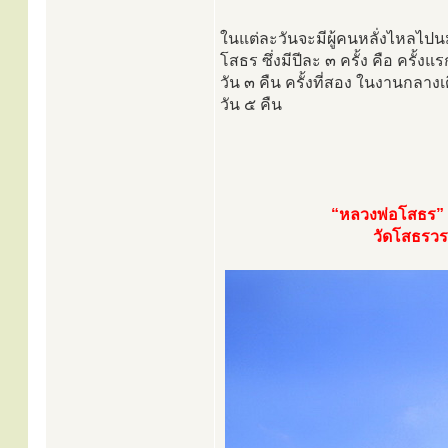
ในแต่ละวันจะมีผู้คนหลั่งไหลไ
โสธร ซึ่งมีปีละ ๓ ครั้ง คือ ครั
วัน ๓ คืน ครั้งที่สอง ในงานกลาง
วัน ๕ คืน
“หลวงพ่อโสธร”
วัดโสธรวร