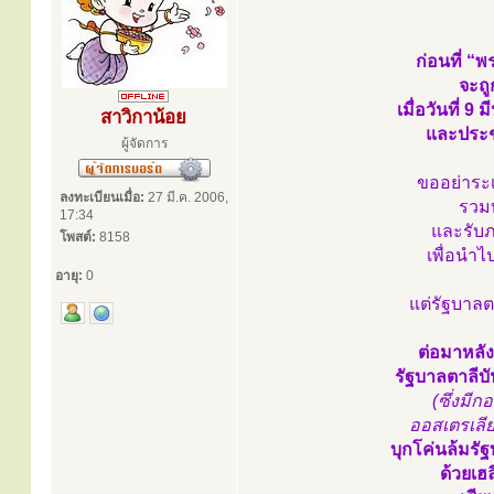
ก่อนที่ “
จะถู
เมื่อวันที่ 
สาวิกาน้อย
และประช
ผู้จัดการ
ขออย่าระเ
ลงทะเบียนเมื่อ:
27 มี.ค. 2006,
รวมท
17:34
และรับภ
โพสต์:
8158
เพื่อนำ
อายุ:
0
แต่รัฐบาลต
ต่อมาหลัง
รัฐบาลตาลีบ
(ซึ่งมี
ออสเตรเลีย
บุกโค่นล้มร
ด้วยเฮ