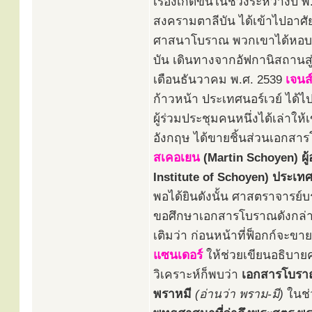
เรื่องเกิดขึ้นในช่วงระหว่างป
สงครามตาลีบัน ได้เข้าไปอาศัย
ศาสนาโบราณ พวกเขาได้หอบหิ
บัน เดินทางจากอัฟกานิสถานสู
เดือนธันวาคม พ.ศ. 2539
เจนส์
ก้าวหน้า ประเทศนอร์เวย์ ได้
ผู้ร่วมประชุมคนหนึ่งได้เล่าให้
อังกฤษ ได้ขายชิ้นส่วนเอกส
สเคอเยน
(Martin Schoyen) ผ
Institute of Schoyen) ประเทศ
พอได้ยินดังนั้น ศาสตราจารย์บ
ขอศึกษาเอกสารโบราณดังกล่าว ซ
เติมว่า ก่อนหน้าที่ฟ็อกก์จะข
แซนเดอร์
ให้ช่วยเขียนอธิบาย
วิเคราะห์ก็พบว่า
เอกสารโบราณเ
พราหมี
(อ่านว่า พราม-มี)
ในช่