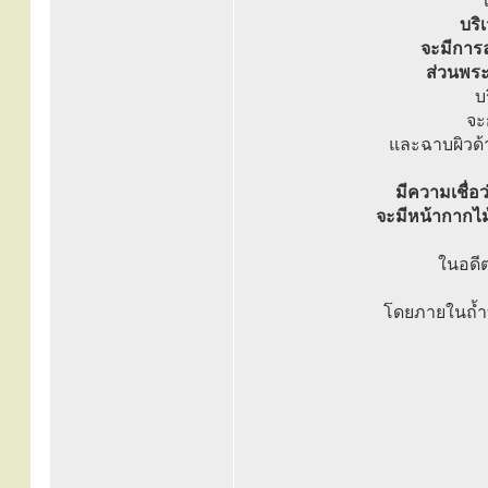
บริ
จะมีการล
ส่วนพระ
บ
จะ
และฉาบผิวด้
มีความเชื่อ
จะมีหน้ากากไม
ในอดี
โดยภายในถ้ำ