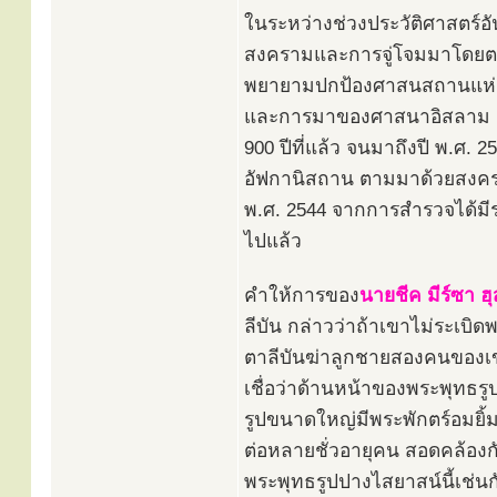
ในระหว่างช่วงประวัติศาสตร์อั
สงครามและการจู่โจมมาโดยตลอด
พยายามปกป้องศาสนสถานแห่งนี
และการมาของศาสนาอิสลาม กา
900 ปีที่แล้ว จนมาถึงปี พ.ศ.
อัฟกานิสถาน ตามมาด้วยสงครา
พ.ศ. 2544 จากการสำรวจได้ม
ไปแล้ว
คำให้การของ
นายชีค มีร์ซา ฮ
ลีบัน กล่าวว่าถ้าเขาไม่ระเบิ
ตาลีบันฆ่าลูกชายสองคนของเขา
เชื่อว่าด้านหน้าของพระพุทธรู
รูปขนาดใหญ่มีพระพักตร์อมยิ้มฝ
ต่อหลายชั่วอายุคน สอดคล้อง
พระพุทธรูปปางไสยาสน์นี้เช่น