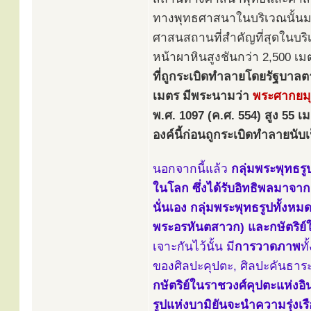
ทางพุทธศาสนาในบริเวณนั้นม
ศาสนสถานที่สำคัญที่สุดในบริ
หน้าผาหินสูงชันกว่า 2,500 เมต
ที่ถูกระเบิดทำลายโดยรัฐบาลตาลี
เมตร มีพระนามว่า
พระศากยมุ
พ.ศ. 1097 (ค.ศ. 554) สูง 55 
องค์นี้ก่อนถูกระเบิดทำลายนับ
นอกจากนี้แล้ว
กลุ่มพระพุทธรู
ในโลก ซึ่งได้รับอิทธิพลมาจา
นั่นเอง กลุ่มพระพุทธรูปทั้งหมด
พระอรหันตสาวก) และกษัตริย์ใ
เจาะกันไว้นั้น มี
การวาดภาพ
ทั
ของศิลปะคุปตะ, ศิลปะคันธาระ 
กษัตริย์ในราชวงศ์คุปตะแห่งอ
รูปแห่งบามิยันจะนำความรุ่งเร