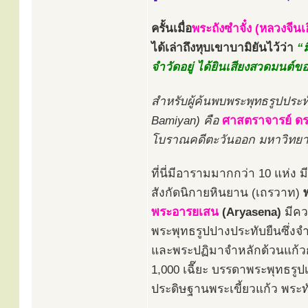
ครั้นเมื่อ
พระถังซำจั๋ง (หลวงจีนเฮ
ได้เล่าถึงหุบเขาบามิยันไว้ว่า
“ม
จำวัดอยู่ ได้ยินเสียงสวดมนต์ขอ
สำหรับผู้ค้นพบพระพุทธรูปประท
Bamiyan) คือ
ศาสตราจารย์ ดร
โบราณคดีตะวันออก มหาวิทยาลั
ที่นี่มีอารามมากกว่า 10 แห่ง
สังกัดนิกายหินยาน (เถรวาท)
พระอารยเสน
(Aryasena)
มีคว
พระพุทธรูปปางประทับยืนซึ่งจำ
และพระปฏิมาจำหลักด้วนแก้วก
1,000 เฉี๊ยะ บรรดาพระพุทธรูปเ
ประดิษฐานพระเขี้ยวแก้ว พระ