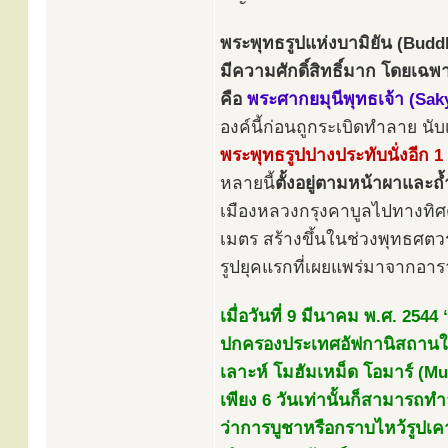
พระพุทธรูปแห่งบามิยัน (Buddh
มีความศักดิ์สิทธิ์มาก โดยเ
คือ
พระศากยมุนีพุทธเจ้า (Sa
องค์นี้ก่อนถูกระเบิดทำลาย นับ
พระพุทธรูปปางประทับนั่งอีก 1 
หลายนี้
ตั้งอยู่ตามหน้าผาแล
เมืองหลวงกรุงคาบูลไปทางทิศ
เมตร สร้างขึ้นในช่วงพุทธศตวร
รูปยุคแรกที่เผยแพร่มาจากอ
เมื่อวันที่ 9 มีนาคม พ.ศ. 2544
ปกครองประเทศอัฟกานิสถานใน
เลาะห์ โมฮัมเหม็ด โอมาร์ (
เพียง 6 วันเท่านั้นก็สามารถท
ว่าการบูชาหรือกราบไหว้รูปเ