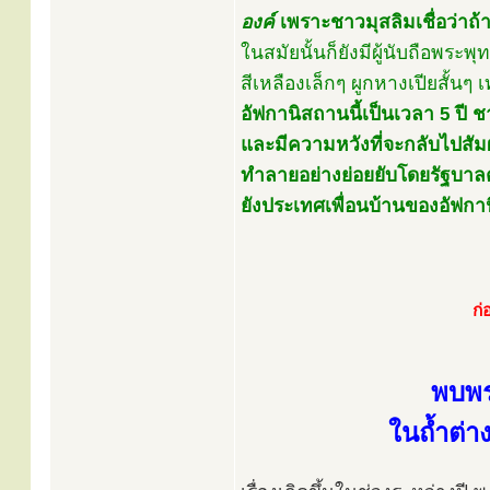
องค์
เพราะชาวมุสลิมเชื่อว่าถ้
ในสมัยนั้นก็ยังมีผู้นับถือพร
สีเหลืองเล็กๆ ผูกหางเปียสั้นๆ เ
อัฟกานิสถานนี้เป็นเวลา 5 ปี ช
และมีความหวังที่จะกลับไปสัมผั
ทำลายอย่างย่อยยับโดยรัฐบาล
ยังประเทศเพื่อนบ้านของอัฟก
ก่
พบพระ
ในถํ้าต่