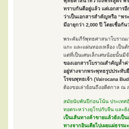
พุทธศาสนาที่ว่าถึงพระสูตร พร
ทราบกันดีอยู่แล้ว แต่เอกสารอี
ว่าเป็นเอกสารสำคัญหรือ “พระธ
มีอายุกว่า 2,000 ปี โดยเชื่อ
พระคัมภีร์พุทธศาสนาโบราณเหล่
แกะ และแผ่นทองเหลือง เป็นต้น
แต่ที่เป็นเศษเล็กเศษน้อยนั้น
ของเอกสารโบราณสำคัญลํ้าค่าเหล่
อยู่ห่างจากพระพุทธรูปประทับย
โรจนพุทธเจ้า (Vairocana Bu
ต้องขอเล่าย้อนถึงอดีตกาล ณ สถ
สมัยนับพันปีก่อนโน้น ประเทศอ
ทอดระหว่างยุโรปกับจีน และยัง
เป็นเส้นทางค้าขายแล้วยังเป็
ทางจากอินเดียไปเผยแผ่ธรรมะยั