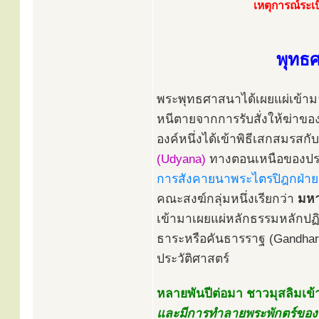
เหตุการณ์ระเบ
พุทธ
พระพุทธศาสนาได้เผยแผ่เข้ามา
หนีตายจากการรับสั่งให้ฆ่าขอ
องค์หนึ่งได้เข้าพิธีเสกสมรสก
(Udyana)
ทางตอนเหนือของประ
การสังคายนาพระไตรปิฎกฝ่ายเถ
คณะสงฆ์กลุ่มหนึ่งเรียกว่า
มหา
เข้ามาเผยแผ่หลักธรรมหลักปฏิ
ธาระหรือคันธารราฐ (Gandhar
ประวัติศาสตร์
หลายพันปีต่อมา ชาวมุสลิมเข้
และมีการทำลายพระพักตร์ของพร