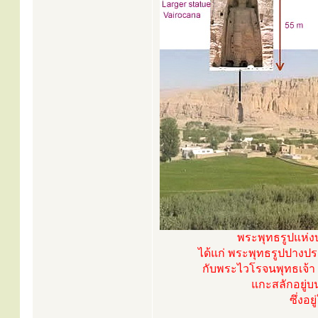
พระพุทธรูปแห่ง
ได้แก่ พระพุทธรูปปางปร
กับพระไวโรจนพุทธเจ้า 
แกะสลักอยู่บน
ซึ่งอ