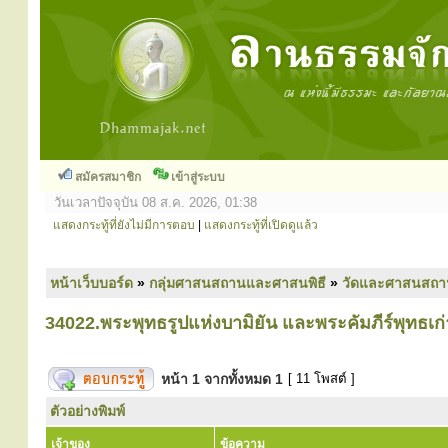
สมัครสมาชิก
เข้าสู่ระบบ
วันเวลาปัจจุบัน 08 ส.ค. 2026, 01:38
แสดงกระทู้ที่ยังไม่มีการตอบ
|
แสดงกระทู้ที่เปิดดูแล้ว
หน้าเว็บบอร์ด
»
กลุ่มศาสนสถานและศาสนพิธี
»
วัดและศาสนสถา
34022.พระพุทธรูปแห่งบามิยัน และพระคัมภีร์พุทธเก่
หน้า
1
จากทั้งหมด
1
[ 11 โพสต์ ]
ตัวอย่างพิมพ์
เจ้าของ
ข้อความ