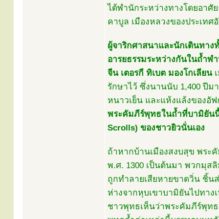
ได้พำนักระหว่างทางโดยอาศัยถํ
คาบูล เมืองหลวงของประเทศอ
ผู้จาริกศาสนาและนักเดินทาง
อารยธรรมระหว่างกันในถํ้าพำนั
จีน เตอรกี ทิเบต มองโกเลียน
เ
รักษาไว้ ซึ่งนานนับ 1,400 ปีม
หนาวเย็น และแห้งแล้งของอัฟก
พระคัมภีร์พุทธในถํ้าที่บามิยัน
Scrolls) ของชาวยิวนั่นเอง
ถ้าหากบ้านเมืองสงบสุข พระคัมภ
พ.ศ. 1300 เป็นต้นมา พวกมุส
ถูกทำลายเสียหายขาดวิ่น ชิ้นส่ว
ห่างจากหุบเขาบามิยันไปทางเ
ชาวพุทธเห็นว่าพระคัมภีร์พุทธ