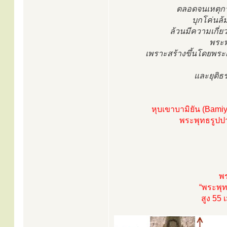
ตลอดจนเหตุการ
บุกโค่นล้ม
ล้วนมีความเกี่ย
พระพ
เพราะสร้างขึ้นโดยพระเ
และยุติธ
หุบเขาบามิยัน (Bami
พระพุทธรูปปา
พร
“พระพุท
สูง 55