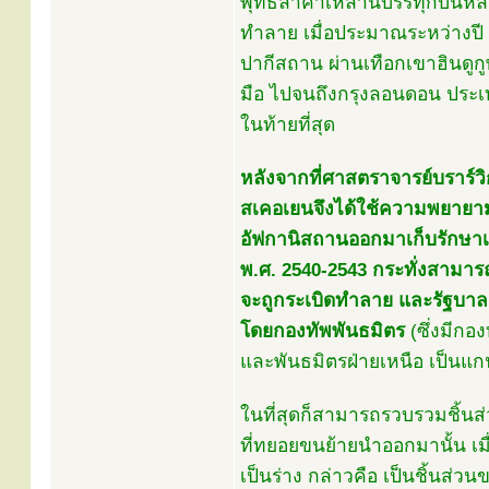
พุทธลํ้าค่าเหล่านี้บรรทุกบ
ทำลาย เมื่อประมาณระหว่างปี พ
ปากีสถาน ผ่านเทือกเขาฮินดู
มือ ไปจนถึงกรุงลอนดอน ประเท
ในท้ายที่สุด
หลังจากที่ศาสตราจารย์บราร์วิก
สเคอเยนจึงได้ใช้ความพยายาม 
อัฟกานิสถานออกมาเก็บรักษาเอา
พ.ศ. 2540-2543 กระทั่งสามาร
จะถูกระเบิดทำลาย และรัฐบาล
โดยกองทัพพันธมิตร
(ซึ่งมีกอ
และพันธมิตรฝ่ายเหนือ เป็นแ
ในที่สุดก็สามารถรวบรวมชิ้นส
ที่ทยอยขนย้ายนำออกมานั้น เมื่อ
เป็นร่าง กล่าวคือ เป็นชิ้นส