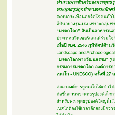
ทำลายพระพักตร์ของพระพุทธรูปแ
พระพุทธรูปถูกทำลายพระพักตร์ก
ระทบกระเทือนต่อจิตใจคนทั
ลีบันอย่างรุนแรง เพราะกลุ่มพ
“มรดกโลก” อันเป็นสาธารณสม
ประเทศสวิตเซอร์แลนด์ร่วมใจกั
เมื่อปี พ.ศ. 2546 ภูมิทัศน์
Landscape and Archaeological
“มรดกโลกทางวัฒนธรรม”
(U
กรรมการมรดกโลก องค์การการ
เนสโก - UNESCO) ครั้งที่ 27 
ต่อมาองค์การยูเนสโกได้เข้าไป
ต่อชิ้นส่วนพระพุทธรูปองค์เล็กก
สำหรับพระพุทธรูปองค์ใหญ่นั้นไม
เนสโกต้องใช้เวลาอีกสองปีกว่า