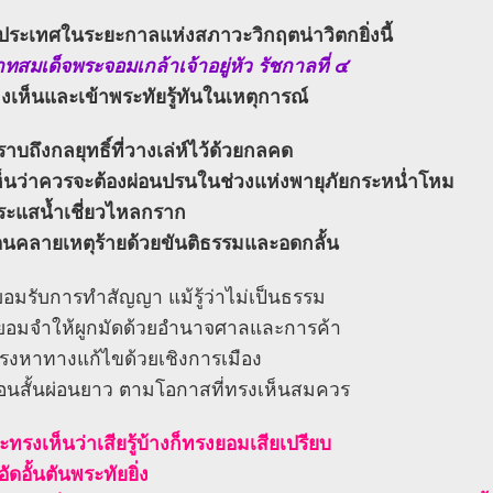
ระเทศในระยะกาลแห่งสภาวะวิกฤตน่าวิตกยิ่งนี้
ทสมเด็จพระจอมเกล้าเจ้าอยู่หัว รัชกาลที่ ๔
็งเห็นและเข้าพระทัยรู้ทันในเหตุการณ์
าบถึงกลยุทธิ์ที่วางเล่ห์ไว้ด้วยกลคด
็นว่าควรจะต้องผ่อนปรนในช่วงแห่งพายุภัยกระหน่ำโหม
ะแสน้ำเชี่ยวไหลกราก
ผ่อนคลายเหตุร้ายด้วยขันติธรรมและอดกลั้น
้ยอมรับการทำสัญญา แม้รู้ว่าไม่เป็นธรรม
งยอมจำให้ผูกมัดด้วยอำนาจศาลและการค้า
ทรงหาทางแก้ไขด้วยเชิงการเมือง
อนสั้นผ่อนยาว ตามโอกาสที่ทรงเห็นสมควร
ะทรงเห็นว่าเสียรู้บ้างก็ทรงยอมเสียเปรียบ
ดอั้นตันพระทัยยิ่ง