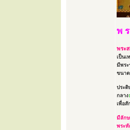
พ ร
พระส
เป็นเท
มีพระ
ขนาดส
ประดิ
กลาง
เพื่อส
มีลัก
พระหั