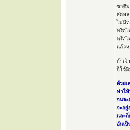
ชาติม
ล่อหลอ
ไม่มี
หรือไ
หรือไ
แล้วห
ถ้าเจ้
ก็ใช้
ด้วยเล
ทำให้
จนจะห
จะอยู
และก็
อันเป