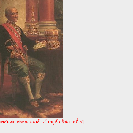
ทสมเด็จพระจอมเกล้าเจ้าอยู่หัว รัชกาลที่ ๔]