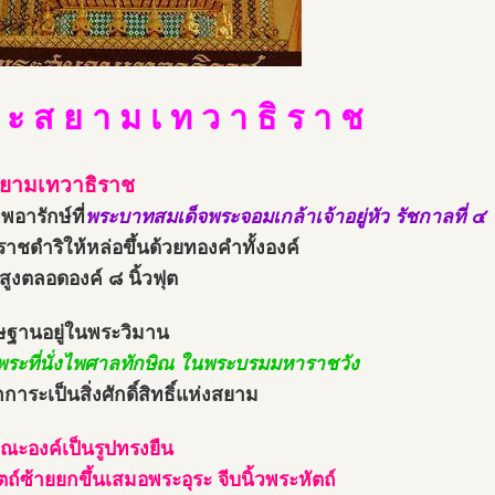
 ะ ส ย า ม เ ท ว า ธิ ร า ช
ยามเทวาธิราช
พอารักษ์ที่
พระบาทสมเด็จพระจอมเกล้าเจ้าอยู่หัว รัชกาลที่ ๔
ราชดำริให้หล่อขึ้นด้วยทองคำทั้งองค์
ูงตลอดองค์ ๘ นิ้วฟุต
ษฐานอยู่ในพระวิมาน
พระที่นั่งไพศาลทักษิณ ในพระบรมมหาราชวัง
ักการะเป็นสิ่งศักดิ์สิทธิ์แห่งสยาม
ษณะองค์เป็นรูปทรงยืน
ตถ์ซ้ายยกขึ้นเสมอพระอุระ จีบนิ้วพระหัตถ์