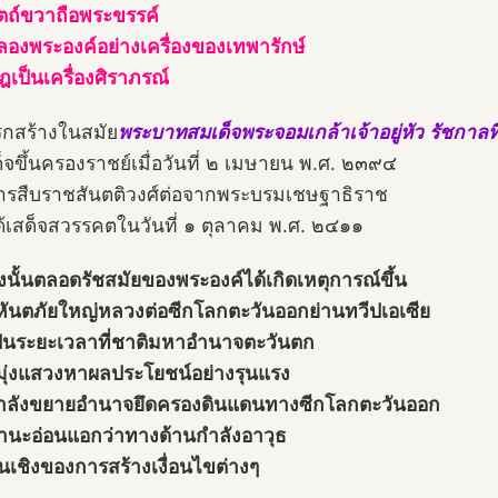
ตถ์ขวาถือพระขรรค์
องพระองค์อย่างเครื่องของเทพารักษ์
ฎเป็นเครื่องศิราภรณ์
แรกสร้างในสมัย
พระบาทสมเด็จพระจอมเกล้าเจ้าอยู่หัว รัชกาลที
สด็จขึ้นครองราชย์เมื่อวันที่ ๒ เมษายน พ.ศ. ๒๓๙๔
ารสืบราชสันตติวงศ์ต่อจากพระบรมเชษฐาธิราช
้เสด็จสวรรคตในวันที่ ๑ ตุลาคม พ.ศ. ๒๔๑๑
งนั้นตลอดรัชสมัยของพระองค์ได้เกิดเหตุการณ์ขึ้น
หันตภัยใหญ่หลวงต่อซีกโลกตะวันออกย่านทวีปเอเซีย
ป็นระยะเวลาที่ชาติมหาอำนาจตะวันตก
มุ่งแสวงหาผลประโยชน์อย่างรุนแรง
ำลังขยายอำนาจยึดครองดินแดนทางซีกโลกตะวันออก
ีฐานะอ่อนแอกว่าทางด้านกำลังอาวุธ
้นเชิงของการสร้างเงื่อนไขต่างๆ