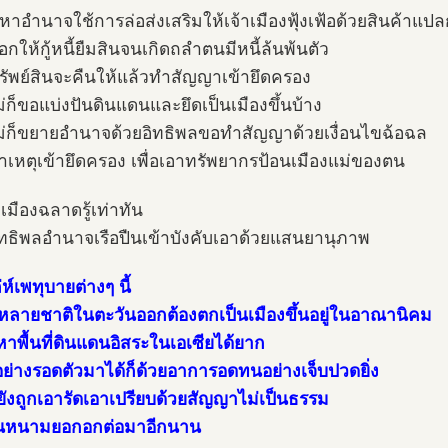
หาอำนาจใช้การล่อส่งเสริมให้เจ้าเมืองฟุ้งเฟ้อด้วยสินค้าแป
กให้กู้หนี้ยืมสินจนเกิดถลำตนมีหนี้ล้นพ้นตัว
ทรัพย์สินจะคืนให้แล้วทำสัญญาเข้ายึดครอง
ม่ก็ขอแบ่งปันดินแดนและยึดเป็นเมืองขึ้นบ้าง
ม่ก็ขยายอำนาจด้วยอิทธิพลขอทำสัญญาด้วยเงื่อนไขฉ้อฉล
าเหตุเข้ายึดครอง เพื่อเอาทรัพยากรป้อนเมืองแม่ของตน
าเมืองฉลาดรู้เท่าทัน
อิทธิพลอำนาจเรือปืนเข้าบังคับเอาด้วยแสนยานุภาพ
่ห์เพทุบายต่างๆ นี้
หลายชาติในตะวันออกต้องตกเป็นเมืองขึ้นอยู่ในอาณานิคม
าพื้นที่ดินแดนอิสระในเอเซียได้ยาก
่อย่างรอดตัวมาได้ก็ด้วยอาการอดทนอย่างเจ็บปวดยิ่ง
ยังถูกเอารัดเอาเปรียบด้วยสัญญาไม่เป็นธรรม
็นหนามยอกอกต่อมาอีกนาน