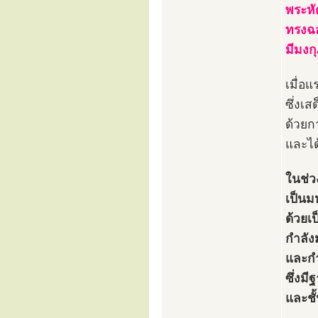
พระหั
ทรงฉล
มีมงกุ
เมื่อ
ซึ่งเ
ด้วยก
และได
ในช่ว
เป็นม
ด้วยเ
กำลัง
และก
ซึ่งม
และชั