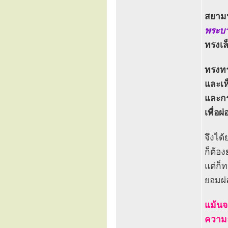
สยามป
พระบา
ทรงเล
ทรงทร
และเห
และกร
เพื่อ
จึงได
ก็ต้อ
แต่ก็
ยอมผ่
แม้นจ
ความอั