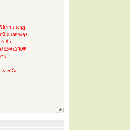
ริย์ สวมมงกุฎ
ชนีเสมอพระอุระ
ก๋งจีน
ว่า 暹國顯靈神位敬奉
ราช”
าราชวัง]