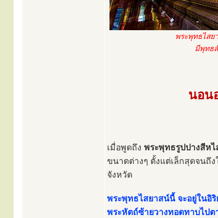
พระพุทธไสยา
มีพุทธ
นอนอย
เมื่อพูดถึง
พระพุทธรูปปางสีหไ
ขนาดต่างๆ ตั้งแต่เล็กสุดจนถึ
จังหวัด
พระพุทธไสยาสน์นี้ จะอยู่ใน
พระหัตถ์ซ้ายวางทอดทาบไปตาม