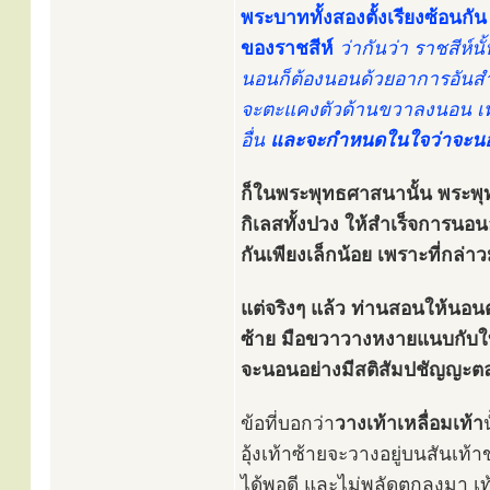
พระบาททั้งสองตั้งเรียงซ้อนกั
ของราชสีห์
ว่ากันว่า ราชสีห์
นอนก็ต้องนอนด้วยอาการอันสำรว
จะตะแคงตัวด้านขวาลงนอน เท้า
อื่น
และจะกำหนดในใจว่าจะนอนอ
ก็ในพระพุทธศาสนานั้น พระพุท
กิเลสทั้งปวง ให้สำเร็จการนอน
กันเพียงเล็กน้อย เพราะที่กล่า
แต่จริงๆ แล้ว ท่านสอนให้น
ซ้าย มือขวาวางหงายแนบกับใบห
จะนอนอย่างมีสติสัมปชัญญะตล
ข้อที่บอกว่า
วางเท้าเหลื่อมเท้า
อุ้งเท้าซ้ายจะวางอยู่บนสันเท
ได้พอดี และไม่พลัดตกลงมา เท้า