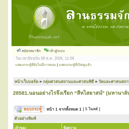
สมัครสมาชิก
เข้าสู่ระบบ
วันเวลาปัจจุบัน 09 ส.ค. 2026, 11:09
แสดงกระทู้ที่ยังไม่มีการตอบ
|
แสดงกระทู้ที่เปิดดูแล้ว
หน้าเว็บบอร์ด
»
กลุ่มศาสนสถานและศาสนพิธี
»
วัดและศาสนสถา
28581.นอนอย่างไรจึงเรียก “สีหไสยาสน์” (มหานาลั
หน้า
1
จากทั้งหมด
1
[ 5 โพสต์ ]
ตัวอย่างพิมพ์
เจ้าของ
ข้อความ