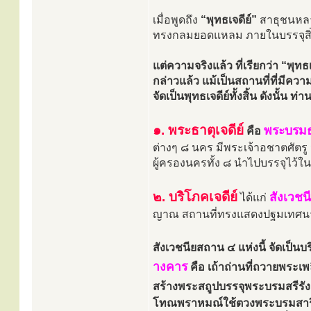
เมื่อพูดถึง
“พุทธเจดีย์”
สาธุชนหลาย
ทรงกลมยอดแหลม ภายในบรรจุสิ่งท
แต่ความจริงแล้ว ที่เรียกว่า “พุทธ
กล่าวแล้ว แม้เป็นสถานที่ที่มีคว
จัดเป็นพุทธเจดีย์ทั้งสิ้น ดังนั้น ท
๑. พระธาตุเจดีย์
พระบรมธา
คือ
ต่างๆ ๘ นคร มีพระเจ้าอชาตศัตรู จ
ผู้ครองนครทั้ง ๘ นำไปบรรจุไว้ใน
๒. บริโภคเจดีย์
สังเวชน
ได้แก่
ญาณ สถานที่ทรงแสดงปฐมเทศนา แ
สังเวชนียสถาน ๔ แห่งนี้ จัดเป็
างคาร
คือ เถ้าถ่านที่ถวายพระเพ
สร้างพระสถูปบรรจุพระบรมสรีรังค
โทณพราหมณ์ใช้ตวงพระบรมสารีริ