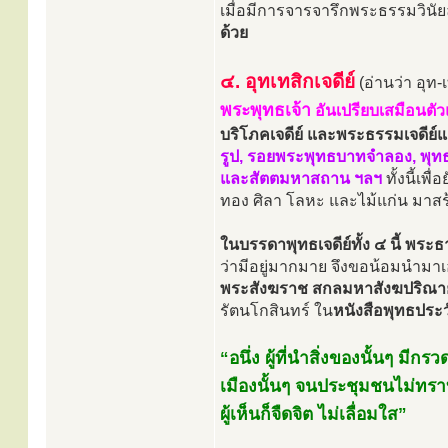
เมื่อมีการจารจารึกพระธรรมวินัยล
ด้วย
๔. อุทเทสิกเจดีย์
(อ่านว่า อุท-เ
พระพุทธเจ้า
อันเปรียบเสมือนตั
บริโภคเจดีย์ และพระธรรมเจดีย์แล้ว
รูป, รอยพระพุทธบาทจำลอง, พุทธบ
และสัตตมหาสถาน ฯลฯ
ทั้งนี้เพ
ทอง ศิลา โลหะ และไม้แก่น มาสร้า
ในบรรดาพุทธเจดีย์ทั้ง ๔ นี้ พระธ
ว่ามีอยู่มากมาย จึงขอน้อมนำม
พระสังฆราช สกลมหาสังฆปริณายก
รัตนโกสินทร์ ใน
หนังสือพุทธประวั
“อนึ่ง ผู้ที่นำสิ่งของนั้นๆ มี
เมืองนั้นๆ จนประชุมชนไม่ทราบ
ผู้เห็นก็จืดจิต ไม่เลื่อมใส”