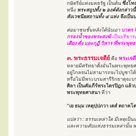
กษัตริย์แห่งมคธรัฐ เป็นต้น
ซึ่งโท
หนึ่ง
พระสถูปทั้ง ๒ องค์ดังกล่าวนี
สังเวชนียสถานทั้ง ๔ แห่ง จึงเป็น
ต่อมาชนชั้นหลังได้นับเอา
บาตร จ
กรองนํ้าของพระสงฆ์
เป็นบริขารอ
เตียง ตั่ง และกุฏี วิหาร ที่พระพุ
๓. พระธรรมเจดีย์
พระเจด
คือ
หลายมีศรัทธาตั้งมั่นในพระพุทธศ
อยู่ไกลจนไม่สามารถจะไปบูชาได้ 
หรือไม่มีพระบรมสารีริกธาตุจะบ
ศิลา เป็นคัมภีร์พระไตรปิฎก แล้วบ
พระพุทธศาสนา
ที่ว่า
“เย ธมฺม เหตุปฺปภวา เตสํ ตถาคโ
แปลว่า : ธรรมเหล่าใด มีเหตุเป็น
และความดับแห่งธรรมเหล่านั้น 