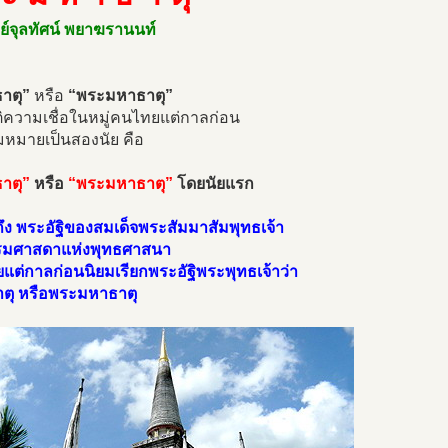
ย์จุลทัศน์ พยาฆรานนท์
าตุ”
หรือ
“พระมหาธาตุ”
ิความเชื่อในหมู่คนไทยแต่กาลก่อน
มหมายเป็นสองนัย คือ
าตุ”
หรือ
“พระมหาธาตุ”
โดยนัยแรก
ึง พระอัฐิของสมเด็จพระสัมมาสัมพุทธเจ้า
มศาสดาแห่งพุทธศาสนา
ต่กาลก่อนนิยมเรียกพระอัฐิพระพุทธเจ้าว่า
ตุ หรือพระมหาธาตุ