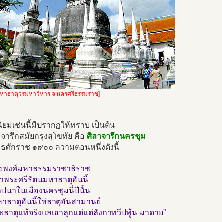
มหาธาตุวรมหาวิหาร จ.นครศรีธรรมราช]
ยมเช่นนี้มีปรากฏให้ทราบ เป็นต้น
จารึกสมัยกรุงสุโขทัย คือ
ศิลาจารึกนครชุม
ุทธศักราช ๑๙๐๐ ความตอนหนึ่งดังนี้
ุริยพงศ์มหาธรรมราชาธิราช
าพระศรีรัตนมหาธาตุอันนี้
นาในเมืองนครชุมนี่ปีนั้น
ธาตุอันนี้ใช่ธาตุอันสามานย์
ะธาตุแท้จริงแลเอาลุกแต่แต่ลังกาทวีปพู้น มาดาย”