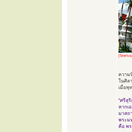
[วัดพระ
ความนิ
ในศิลา
เมื่อพ
“ศรีส
หากเอ
มาสถาป
พระมหา
คือ พร