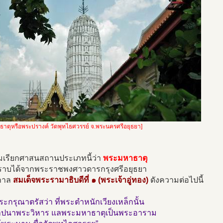
าตุหรือพระปรางค์ วัดพุทไธศวรรย์ จ.พระนครศรีอยุธยา]
ยมเรียกศาสนสถานประเภทนี้ว่า
พระมหาธาตุ
ทราบได้จากพระราชพงศาวดารกรุงศรีอยุธยา
กาล
สมเด็จพระรามาธิบดีที่ ๑ (พระเจ้าอู่ทอง)
ดังความต่อไปนี้
ะกรุณาตรัสว่า ที่พระตำหนักเวียงเหล็กนั้น
าปนาพระวิหาร แลพระมหาธาตุเป็นพระอาราม