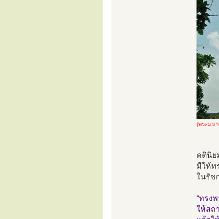
[พระมหาธ
คตินิ
มีให้
ในรัช
“ทรงพร
ให้สถ