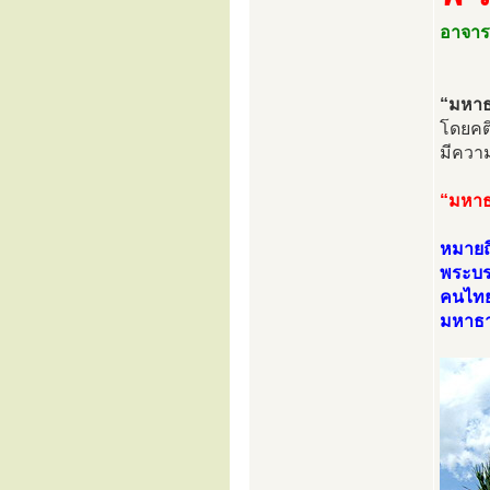
อาจาร
“มหาธ
โดยคต
มีควา
“มหาธ
หมายถ
พระบร
คนไทยแ
มหาธา