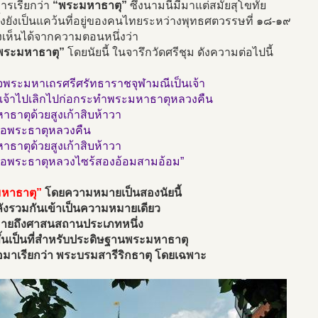
การเรียกว่า
“พระมหาธาตุ”
ซึ่งนามนี้มีมาแต่สมัยสุโขทัย
รั้งยังเป็นแคว้นที่อยู่ของคนไทยระหว่างพุทธศตวรรษที่ ๑๘-๑๙
้พึงเห็นได้จากความตอนหนึ่งว่า
พระมหาธาตุ”
โดยนัยนี้ ในจารึกวัดศรีชุม ดังความต่อไปนี้
็จพระมหาเถรศรีศรัทธาราชจุฬามณีเป็นเจ้า
เจ้าไปเลิกไปก่อกระทำพระมหาธาตุหลวงคืน
ธาตุด้วยสูงเก้าสิบห้าวา
นือพระธาตุหลวงคืน
ธาตุด้วยสูงเก้าสิบห้าวา
นือพระธาตุหลวงไซร้สองอ้อมสามอ้อม”
หาธาตุ”
โดยความหมายเป็นสองนัยนี้
ังรวมกันเข้าเป็นความหมายเดียว
มายถึงศาสนสถานประเภทหนึ่ง
ึ้นเป็นที่สำหรับประดิษฐานพระมหาธาตุ
อมาเรียกว่า พระบรมสารีริกธาตุ โดยเฉพาะ