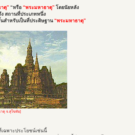
าตุ”
“หรือ
“พระมหาธาตุ”
โดยนัยหลัง
ง สถานที่ประเภทหนึ่ง
ึ้นสำหรับเป็นที่ประดิษฐาน
“พระมหาธาตุ”
าตุ จ.สุโขทัย]
่เฉพาะประโยชน์เช่นนี้