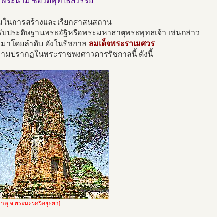
้พระนาม ชื่อวัดพุทไธสวรรย”
ยมในการสร้างและเรียกศาสนสถาน
รับประดิษฐานพระอัฐิหรือพระมหาธาตุพระพุทธเจ้า เช่นกล่าว
่อมาโดยลำดับ ดังในรัชกาล
สมเด็จพระราเมศวร
ามปรากฏในพระราชพงศาวดารรัชกาลนี้ ดังนี้
าตุ จ.พระนครศรีอยุธยา]