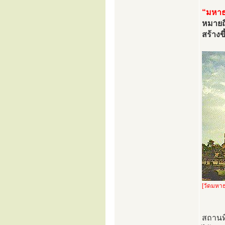
“มหาธ
หมายถึ
สร้างข
[วัดมหาธ
สถานที