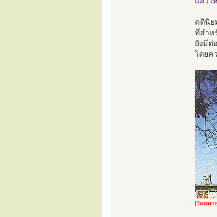
แล้วให
คตินิ
ที่สำห
ยังมีต
โดยคว
[วัดมหาธ