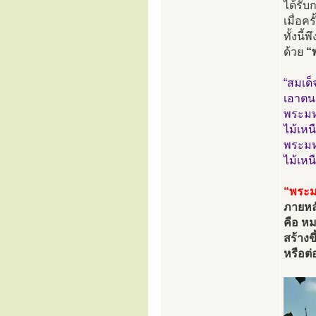
ได้รับ
เมื่อค
ทั้งนี
ด้วย
“
“สมเด
เอาตน
พระมหา
ไม้เห
พระมหา
ไม้เห
“พระม
ภายหล
คือ ห
สร้างข
หรือต่