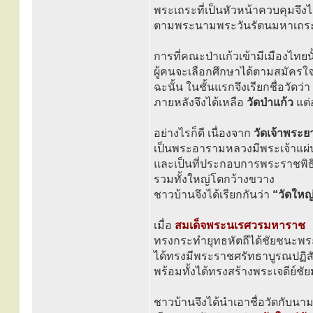
พระเถระที่เป็นหัวหน้าควบคุมจึง
ตามพระนามพระวันรัตนมหาเถระซึ
การที่คณะป่าแก้วเข้ามีเมืองไทยน
ผู้คนจะเลือกศึกษาได้ตามสมัครใ
ฉะนั้น ในชั้นแรกจึงเรียกชื่อวัดว่า
ภายหลังจึงได้เหลือ
วัดป่าแก้ว
แต่
อย่างไรก็ดี เนื่องจาก
วัดเจ้าพระ
เป็นพระอารามหลวงมีพระเจ้าแผ่
และเป็นที่ประกอบการพระราชพิธ
รวมทั้งใหญ่โตกว้างขวาง
ชาวบ้านจึงได้เรียกกันว่า
“วัดใหญ
เมื่อ
สมเด็จพระนเรศวรมหาราช
ทรงกระทำยุทธหัตถีได้ชัยชนะพร
ได้ทรงมีพระราชศรัทธาบูรณปฏิสั
พร้อมทั้งได้ทรงสร้างพระเจดีย์ชัย
ชาวบ้านจึงได้นำเอาชื่อวัดกับน