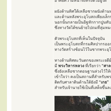
อาศัยความหนาจึงทรงตัวอยู่ได้
ผนังด้านทิศใต้เหลือซากผนังด้าน
และด้านหลังพระอุโบสถเพียงเล็ก
นอกนั้นกลายเป็นอิฐหักกากปูนทับ
ซึ่งทางวัดได้ขนย้ายไปถมที่ลุ่มห
ตัวพระอุโบสถที่เห็นในปัจจุบัน
เป็นพระอุโบสถที่กรมศิลปากรออ
ทางวัดสร้างซ้อนไว้ในซากพระอุโ
ทางด้านทิศตะวันตกของพระเจดีย
มี
พระวิหารหลวง
ที่เรียกว่า
“ศาล
ซึ่งยังเหลือซากตอนฐานล่วงไว้ให้
เข้าใจว่า คงเป็นสถานที่สำหรับ
ติดกับศาลาดินด้านใต้ยังมี
“เกย”
สำหรับเจ้านายใช้เป็นที่เสด็จขึ