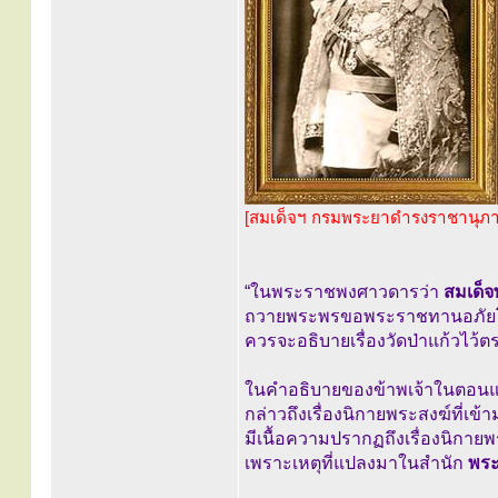
[สมเด็จฯ กรมพระยาดำรงราชานุภ
“ในพระราชพงศาวดารว่า
สมเด็จ
ถวายพระพรขอพระราชทานอภัยโ
ควรจะอธิบายเรื่องวัดป่าแก้วไว้ตร
ในคำอธิบายของข้าพเจ้าในตอน
กล่าวถึงเรื่องนิกายพระสงฆ์ที่เข้า
มีเนื้อความปรากฏถึงเรื่องนิกายพ
เพราะเหตุที่แปลงมาในสำนัก
พระ