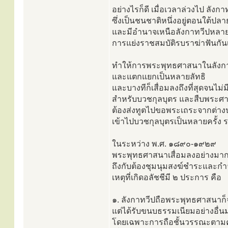
อย่างไรก็ดี เมื่อเวลาล่วงไป ลังก
ซึ่งเป็นชนชาติหนึ่งอยู่ตอนใต้ป
และมีอำนาจเหนือลังกาทวีปหลายค
การแย่งราชสมบัติรบราฆ่าฟันกัน
ทำให้การพระพุทธศาสนาในลังกาท
และแตกแยกเป็นหลายลัทธิ
และบางทีก็เสื่อมลงถึงที่สุดจนไม่
สำหรับบวชกุลบุตร และสืบพระศ
ต้องส่งทูตไปขอพระเถระจากต่า
เข้าไปบวชกุลบุตรเป็นหลายครั้ง 
ในระหว่าง พ.ศ. ๑๘๙๐-๑๙๒๙
พระพุทธศาสนาเสื่อมลงอย่างมาก
ถึงกับต้องชุมนุมสงฆ์ชำระและกำ
เหตุที่เกิดอลัชชีมี ๒ ประการ คือ
๑. ลังกาทวีปถือพระพุทธศาสนาก็
แต่ได้รับขนบธรรมเนียมอย่างอื่
โดยเฉพาะการถือชั้นวรรณะตาม