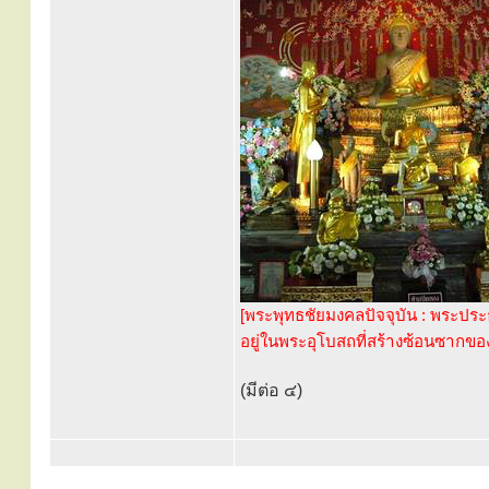
[พระพุทธชัยมงคลปัจจุบัน : พระปร
อยู่ในพระอุโบสถที่สร้างซ้อนซากของ
(มีต่อ ๔)