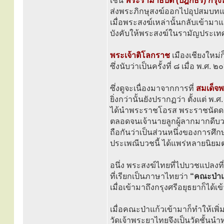
เช่น
พระรามาธิบดี (ปิฎกธร) กรุง
ส่งพระภิกษุสงฆ์ออกไปอุปสมบทแปล
เมื่อพระสงฆ์เหล่านั้นกลับเข้ามาแ
บังคับให้พระสงฆ์ในรามัญประเท
พระเจ้าติโลกราช
เมืองเชียงใหม่
ซึ่งนับว่าเป็นครั้งที่ ๘ เมื่อ พ.ศ. 
ซึ่งดูจะเนื่องมาจากการที่
สมเด็จ
ยิ่งกว่านั้นยังปรากฏว่า ตั้งแต่ พ
ได้นำพระราชโอรส พระราชนัดด
ตลอดจนเจ้านายลูกผู้ลากมากดี
ถือกันว่าเป็นส่วนหนึ่งของการศึก
ประเพณีบวชนี้ ได้แพร่หลายนิยม
อนึ่ง พระสงฆ์ไทยที่ไปบวชแปลงที
ที่เรียกเป็นภาษาไทยว่า
“คณะป่าแ
เมื่อเข้ามาถึงกรุงศรีอยุธยาก็ได้เ
เมื่อคณะป่าแก้วเข้ามาก็ทำให้เพิ
วัดเจ้าพระยาไทยจึงเป็นวัดชั้นน