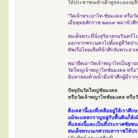
ให้ประชาชนเข้าเฝ้าทูลละอองธุล
“วัดเจ้าพระยาไท-ชัยมงคล หรือวั
เมื่อพุทธศักราช ๒๓๐๙ พม่าข้า
สมเด็จพระที่นั่งสุริยาตรมรินทร์โ
ออกจากพระนครไปตั้งอยู่ที่วัดป่า
ทัพเรือไทยเสียทีข้าศึกจับพระยาเ
พม่ายึดเอาวัดเจ้าพญาไทเป็นฐานป
วัดใหญ่เจ้าพญาไทชัยมงคล หรือวั
ฉิบหายลงด้วยน้ำมือข้าศึกผู้มีร
ปัจจุบันวัดใหญ่ชัยมงคล
หรือวัดเจ้าพญาไทชัยมงคล หรือวัด
สิ่งเหล่านี้เองที่เหลืออยู่ให้เราศึก
แม้จะแหลกราญอยู่กับพื้นดินก็ยังม
ที่แหล่งนี้และเป็นที่ประกาศชัยชน
สมเด็จพระนเรศวรมหาราชให้ปร
(ฉันทิชย์ กระแสสินธุ์)