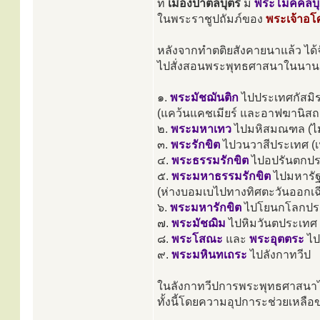
ที่
เมืองปาตลีบุตร
มี
พระโมคคลีบุ
ในพระราชูปถัมภ์ของ
พระเจ้าอ
หลังจากทำตติยสังคายนาแล้ว ได้
ไปสั่งสอนพระพุทธศาสนาในนานา
๑.
พระมัชฌันติก
ไปประเทศกัสมิ
(แคว้นแคชเมียร์ และอาฟฆานิสถ
๒.
พระมหาเทว
ไปมหิสมณฑล (ไ
๓.
พระรักขิต
ไปวนวาสีประเทศ (เ
๔.
พระธรรมรักขิต
ไปอปรันตกปร
๕.
พระมหาธรรมรักขิต
ไปมหารั
(ห่างบอมเบไปทางทิศตะวันออกเฉี
๖.
พระมหารักขิต
ไปโยนกโลกประเ
๗.
พระมัชฌิม
ไปหิมวันตประเทศ (
๘.
พระโสณะ
และ
พระอุตตระ
ไป
๙.
พระมหินทเถระ
ไปลังกาทวีป
ในลังกาทวีปการพระพุทธศาสนาได้เจ
ทั้งนี้โดยความอุปการะช่วยเหลื