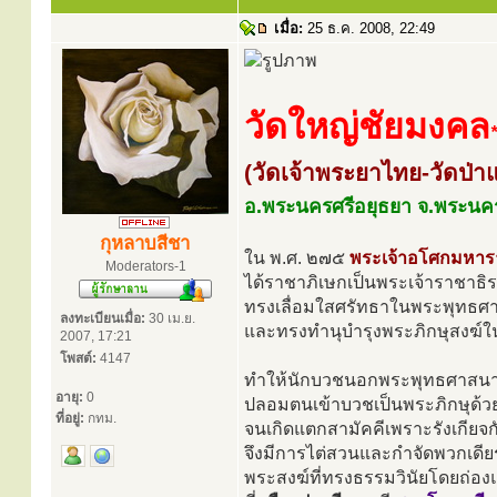
เมื่อ:
25 ธ.ค. 2008, 22:49
วัดใหญ่ชัยมงคล
*
(วัดเจ้าพระยาไทย-วัดป่าแ
อ.พระนครศรีอยุธยา จ.พระนคร
กุหลาบสีชา
ใน พ.ศ. ๒๗๕
พระเจ้าอโศกมหา
Moderators-1
ได้ราชาภิเษกเป็นพระเจ้าราชา
ทรงเลื่อมใสศรัทธาในพระพุทธศาส
ลงทะเบียนเมื่อ:
30 เม.ย.
และทรงทำนุบำรุงพระภิกษุสงฆ์ใ
2007, 17:21
โพสต์:
4147
ทำให้นักบวชนอกพระพุทธศาสนาที
อายุ:
0
ปลอมตนเข้าบวชเป็นพระภิกษุด้ว
ที่อยู่:
กทม.
จนเกิดแตกสามัคคีเพราะรังเกียจก
จึงมีการไต่สวนและกำจัดพวกเดีย
พระสงฆ์ที่ทรงธรรมวินัยโดยถ่อง