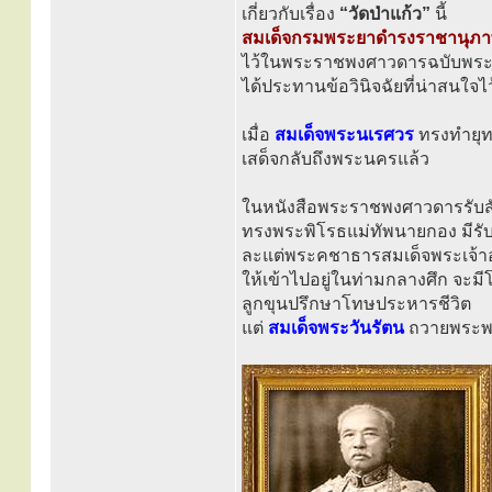
เกี่ยวกับเรื่อง
“วัดป่าแก้ว”
นี้
สมเด็จกรมพระยาดำรงราชานุภ
ไว้ในพระราชพงศาวดารฉบับพระ
ได้ประทานข้อวินิจฉัยที่น่าสนใจไว้
เมื่อ
สมเด็จพระนเรศวร
ทรงทำยุท
เสด็จกลับถึงพระนครแล้ว
ในหนังสือพระราชพงศาวดารรับสั่
ทรงพระพิโรธแม่ทัพนายกอง มีรับส
ละแต่พระคชาธารสมเด็จพระเจ้าอย
ให้เข้าไปอยู่ในท่ามกลางศึก จะม
ลูกขุนปรึกษาโทษประหารชีวิต
แต่
สมเด็จพระวันรัตน
ถวายพระพร