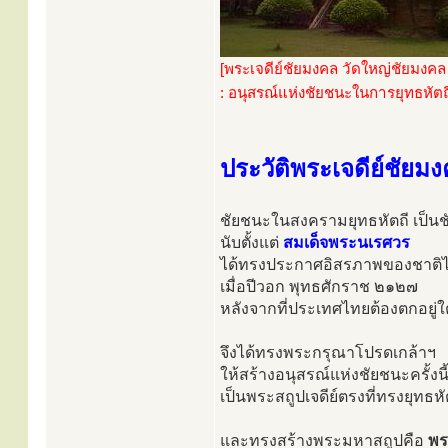
[พระเจดีย์ชัยมงคล วัดใหญ่ชัยมงคล
: อนุสรณ์แห่งชัยชนะในการยุทธหั
ประวัติพระเจดีย์ชัยม
ชัยชนะในสงครามยุทธหัตถี เป็นชั
นับตั้งแต่
สมเด็จพระนเรศวร
ได้ทรงประกาศอิสรภาพของชาติไท
เมื่อปีวอก พุทธศักราช ๒๑๒๗
หลังจากที่ประเทศไทยต้องตกอยู่ใ
จึงได้ทรงพระกรุณาโปรดเกล้าฯ
ให้สร้างอนุสรณ์แห่งชัยชนะครั้งนี
เป็นพระสถูปเจดีย์ตรงที่ทรงยุทธหั
และทรงสร้างพระมหาสถูปคือ
พร