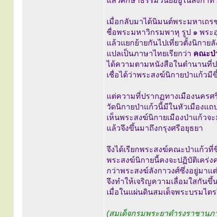
แล้วศึกษาธรรมวินัยอยู่ในลังกาทว
เมื่อกลับมาได้นิมนต์พระมหาเถร
ชื่อพระมหาวิกรมพาหุ รูป ๑ พระอุ
แล้วแยกย้ายกันไปเที่ยวตั้งนิกายลั
แปลเป็นภาษาไทยเรียกว่า
คณะป่
ได้ความตามหนังสือในตำนานที่ปรา
เชื่อได้ว่าพระสงฆ์นิกายป่าแก้วมีขึ
แต่ความที่ปรากฏทางเมืองนครศร
วัดนิกายป่าแก้วนี้มีในหัวเมืองแถ
เห็นพระสงฆ์นิกายเมืองป่าแก้วจะ
แล้วจึงขึ้นมาถึงกรุงศรีอยุธยา
จึงได้เรียกพระสงฆ์คณะป่าแก้วที่
พระสงฆ์นิกายนี้คงจะปฏิบัติเคร่
กว่าพระสงฆ์ลังกาวงศ์ซึ่งอยู่มาแต
จึงทำให้เจริญความเลื่อมใสกันขึ้
เมื่อในแผ่นดินสมเด็จพระบรมไต
(สมเด็จกรมพระยาดำรงราชานุภ