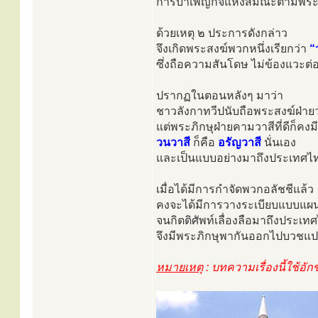
การบำเพ็ญกิจแห่งสมณะตามพระธ
ด้วยเหตุ ๒ ประการดังกล่าว
จึงเกิดพระสงฆ์พวกหนึ่งเรียกว่า
“
ซึ่งถือความสันโดษ ไม่ข้องแวะ
ปรากฏในตอนหลังๆ มาว่า
ชาวลังกาทวีปนับถือพระสงฆ์ฝ่า
แต่พระภิกษุฝ่ายคามวาสีที่ดีก็คงมี
วนวาสี
ก็คือ
อรัญวาสี
นั่นเอง
และเป็นแบบอย่างมาถึงประเทศไท
เมื่อได้มีการกำจัดพวกอลัชชีแล้ว
คงจะได้มีการวางระเบียบแบบแผน
จนกิตติศัพท์เลื่องลือมาถึงปร
จึงมีพระภิกษุพากันออกไปบวชแ
หมายเหตุ
: บทความเรื่องนี้ใช้อั