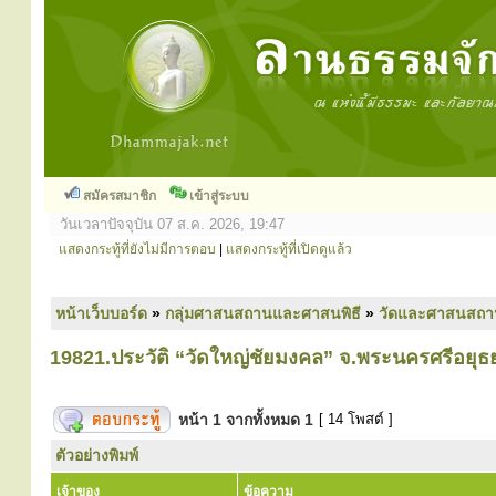
สมัครสมาชิก
เข้าสู่ระบบ
วันเวลาปัจจุบัน 07 ส.ค. 2026, 19:47
แสดงกระทู้ที่ยังไม่มีการตอบ
|
แสดงกระทู้ที่เปิดดูแล้ว
หน้าเว็บบอร์ด
»
กลุ่มศาสนสถานและศาสนพิธี
»
วัดและศาสนสถา
19821.ประวัติ “วัดใหญ่ชัยมงคล” จ.พระนครศรีอยุธ
หน้า
1
จากทั้งหมด
1
[ 14 โพสต์ ]
ตัวอย่างพิมพ์
เจ้าของ
ข้อความ