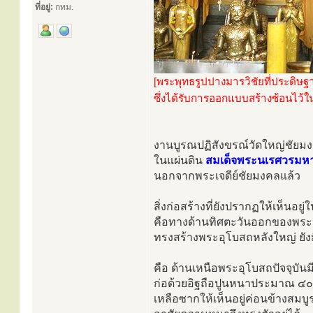
ที่อยู่:
กทม.
[พระพุทธรูปปางมารวิชัยที่ประดิษฐ
ซึ่งได้รับการออกแบบสร้างซ้อนไว
งานบูรณปฏิสังขรณ์วัดใหญ่ชัยม
ในแผ่นดิน
สมเด็จพระนเรศวรมห
นอกจากพระเจดีย์ชัยมงคลแล้ว
สิ่งก่อสร้างที่ยังปรากฏให้เห็นอยู่ใ
คือทางด้านทิศตะวันออกของพระเ
ทรงสร้างพระอุโบสถหลังใหญ่ ยังมี
คือ ด้านเหนือพระอุโบสถปัจจุบัน
ก่อด้วยอิฐถือปูนหนาประมาณ ๔๐
เหลือซากให้เห็นอยู่ค่อนข้างสมบู