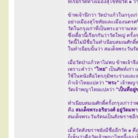
ที่เรียกวัดทางเมืองสุโขทัยวัด ๑ ว
ข้าพเจ้านึกว่า วัดป่าแก้วในกรุงเก
อย่างเมืองสุโขทัยและเมืองนคร
วัดในกรุงเก่าที่เป็นพระอารามหลว
ซึ่งเดี๋ยวนี้เรียกกันว่าวัดใหญ่ ครั
วัดนี้ไม่มีชื่อในทำเนียบสมณศักดิ์ค
ในทำเนียบนั้นว่า สมเด็จพระวันรัต
เมื่อวัดป่าแก้วหาไม่พบ ข้าพเจ้าจึ
เพราะคำว่า
“ไทย”
เป็นศัพท์เก่า
ใช้ในหนังสือไตรภุมิพระร่วงและห
ถ้าเจ้าไทยแปลว่า
“พระ”
เจ้าพญา
วัดเจ้าพญาไทยแปลว่า
“เป็นที่อย
ทำเนียบสมณศักดิ์ครั้งกรุงเก่าว่
คือ
สมเด็จพระอริยวงศ์ อยู่วัดมหา
สมเด็จพระวันรัตนเป็นสังฆราชอีกอง
เมื่อวัดสังฆราชยังมีชื่ออีกวัด ๑ ค
ก็เห็นว่าคือวัดเจ้าพญาไทยนี้เอง เ