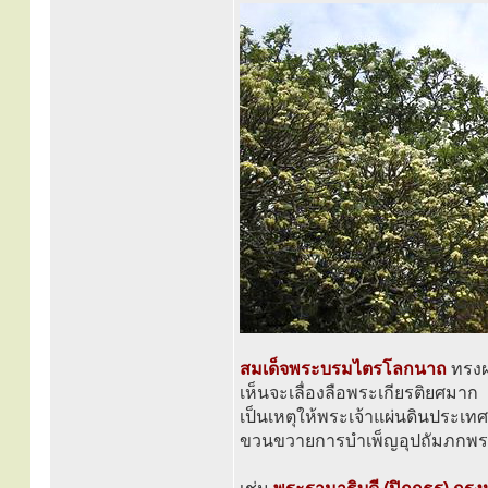
สมเด็จพระบรมไตรโลกนาถ
ทรง
เห็นจะเลื่องลือพระเกียรติยศมาก
เป็นเหตุให้พระเจ้าแผ่นดินประเทศอ
ขวนขวายการบำเพ็ญอุปถัมภกพระ