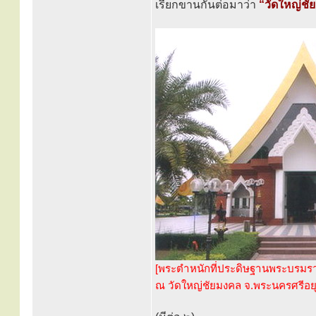
เรียกขานกันต่อมาว่า
“วัดใหญ่ชั
[พระตำหนักที่ประดิษฐานพระบรมร
ณ วัดใหญ่ชัยมงคล จ.พระนครศรีอยุ