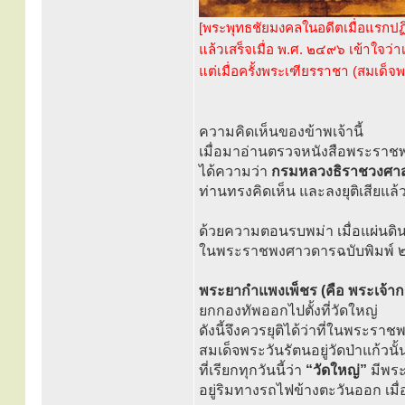
[พระพุทธชัยมงคลในอดีตเมื่อแรกปฏ
แล้วเสร็จเมื่อ พ.ศ. ๒๔๙๖ เข้าใจ
แต่เมื่อครั้งพระเฑียรราชา (สมเด็จ
ความคิดเห็นของข้าพเจ้านี้
เมื่อมาอ่านตรวจหนังสือพระราช
ได้ความว่า
กรมหลวงธิราชวงศา
ท่านทรงคิดเห็น และลงยุติเสียแล้
ด้วยความตอนรบพม่า เมื่อแผ่นดินส
ในพระราชพงศาวดารฉบับพิมพ์ ๒ 
พระยากำแพงเพ็ชร (คือ พระเจ้ากร
ยกกองทัพออกไปตั้งที่วัดใหญ่
ดังนี้จึงควรยุติได้ว่าที่ในพระรา
สมเด็จพระวันรัตนอยู่วัดป่าแก้วนั้
ที่เรียกทุกวันนี้ว่า
“วัดใหญ่”
มีพระเ
อยู่ริมทางรถไฟข้างตะวันออก เมื่อ