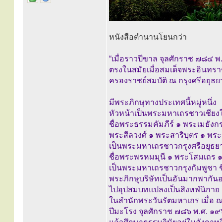
หนังสือตำนานโยนกว่า
“เมื่อราวปีขาล จุลศักราช ๗๘๔ 
ตรงในสมัยเมื่อสมเด็จพระอินทราช
ครองราชย์สมบัติ ณ กรุงศรีอยุธยา
มีพระภิกษุทางประเทศนี้หมู่หนึ่ง
หัวหน้าเป็นพระมหาเถรชาวเชียงใ
ชื่อพระธรรมคัมภีร์ ๑ พระเมธั
พระสีลวงศ์ ๑ พระสาริบุตร ๑ พ
เป็นพระมหาเถรชาวกรุงศรีอยุธยา
ชื่อพระพรหมมุนี ๑ พระโสมเถร 
เป็นพระมหาเถรชาวกรุงกัมพูชา ช
พระภิกษุบริษัทเป็นอันมากพากัน
ไปอุปสมบทแปลงเป็นสิงหฬนิกาย ณ
ในสำนักพระวันรัตมหาเถร เมื่อ ณ 
ปีมะโรง จุลศักราช ๗๘๖ พ.ศ. ๑