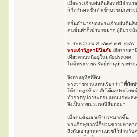
เมื่อพระเจ้าแผ่นดินสิงหฬมีอำนา
ก็กีดกันคนชั้นต่ำเข้าบวชเป็นพระ
ครั้นอำนาจของพระเจ้าแผ่นดินสิ
คนชั้นต่ำก็เข้าบวชมาก ผู้ดีบวชน
๒. ระหว่าง พ.ศ. ๔๓๙-พ.ศ. ๔๕๕
พระเจ้าวัฏคามินีอภัย
เสียราชธาน
เที่ยวหลบหนีอยู่ในมลัยประเทศ
ไม่มีพระราชทรัพย์ทำนุบำรุงพระ
จึงทรงอุทิศที่ดิน
พระราชทานแทนเรียกว่า
“ที่กัล
ให้ราษฎรซึ่งอาศัยได้ผลประโยชน์จ
ทำการอุปการะตอบแทนแก่พะสง
จึงเป็นราชประเพณีสืบต่อมา
เมื่อคนชั้นเลวเข้าบวชมากขึ้น
พระภิกษุพวกนี้ก็ขวนขวายหาลาภส
ถึงกับเอาลูกหลานบวชไว้สำหรั