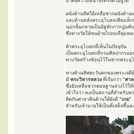
อาศัยความหนาจึงทรงตัวอยู่ได้
ผนังด้านทิศใต้เหลือซากผนังด้าน
และด้านหลังพระอุโบสถเพียงเล็ก
นอกนั้นกลายเป็นอิฐหักกากปูนทับ
ซึ่งทางวัดได้ขนย้ายไปถมที่ลุ่มห
ตัวพระอุโบสถที่เห็นในปัจจุบัน
เป็นพระอุโบสถที่กรมศิลปากรออ
ทางวัดสร้างซ้อนไว้ในซากพระอุโ
ทางด้านทิศตะวันตกของพระเจดีย
มี
พระวิหารหลวง
ที่เรียกว่า
“ศาล
ซึ่งยังเหลือซากตอนฐานล่วงไว้ให้
เข้าใจว่า คงเป็นสถานที่สำหรับ
ติดกับศาลาดินด้านใต้ยังมี
“เกย”
สำหรับเจ้านายใช้เป็นที่เสด็จขึ