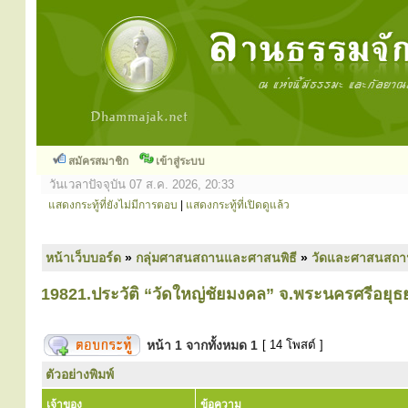
สมัครสมาชิก
เข้าสู่ระบบ
วันเวลาปัจจุบัน 07 ส.ค. 2026, 20:33
แสดงกระทู้ที่ยังไม่มีการตอบ
|
แสดงกระทู้ที่เปิดดูแล้ว
หน้าเว็บบอร์ด
»
กลุ่มศาสนสถานและศาสนพิธี
»
วัดและศาสนสถา
19821.ประวัติ “วัดใหญ่ชัยมงคล” จ.พระนครศรีอยุธ
หน้า
1
จากทั้งหมด
1
[ 14 โพสต์ ]
ตัวอย่างพิมพ์
เจ้าของ
ข้อความ