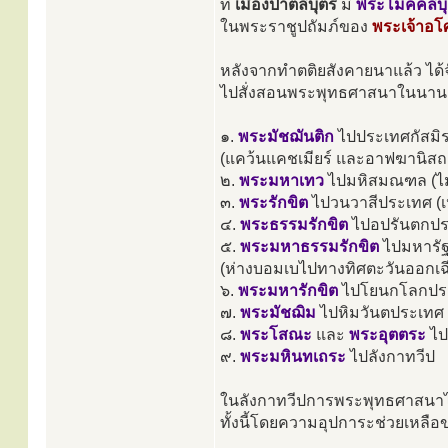
ที่
เมืองปาตลีบุตร
มี
พระโมคคลีบุ
ในพระราชูปถัมภ์ของ
พระเจ้าอ
หลังจากทำตติยสังคายนาแล้ว ได้
ไปสั่งสอนพระพุทธศาสนาในนานา
๑.
พระมัชฌันติก
ไปประเทศกัสมิ
(แคว้นแคชเมียร์ และอาฟฆานิสถ
๒.
พระมหาเทว
ไปมหิสมณฑล (ไ
๓.
พระรักขิต
ไปวนวาสีประเทศ (เ
๔.
พระธรรมรักขิต
ไปอปรันตกปร
๕.
พระมหาธรรมรักขิต
ไปมหารั
(ห่างบอมเบไปทางทิศตะวันออกเฉี
๖.
พระมหารักขิต
ไปโยนกโลกประเ
๗.
พระมัชฌิม
ไปหิมวันตประเทศ (
๘.
พระโสณะ
และ
พระอุตตระ
ไป
๙.
พระมหินทเถระ
ไปลังกาทวีป
ในลังกาทวีปการพระพุทธศาสนาได้เจ
ทั้งนี้โดยความอุปการะช่วยเหลื