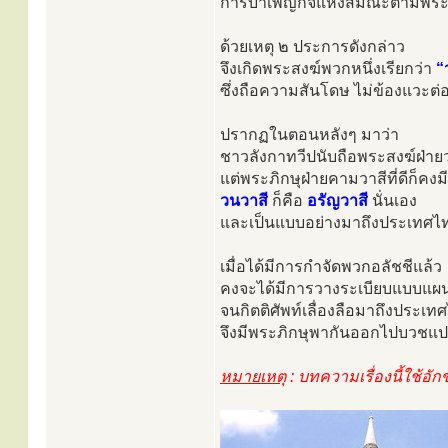
การบำเพ็ญกิจแห่งสมณะตามพระธ
ด้วยเหตุ ๒ ประการดังกล่าว
จึงเกิดพระสงฆ์พวกหนึ่งเรียกว่า
“
ซึ่งถือความสันโดษ ไม่ข้องแวะ
ปรากฏในตอนหลังๆ มาว่า
ชาวลังกาทวีปนับถือพระสงฆ์ฝ่า
แต่พระภิกษุฝ่ายคามวาสีที่ดีก็คงมี
วนวาสี
ก็คือ
อรัญวาสี
นั่นเอง
และเป็นแบบอย่างมาถึงประเทศไท
เมื่อได้มีการกำจัดพวกอลัชชีแล้ว
คงจะได้มีการวางระเบียบแบบแผน
จนกิตติศัพท์เลื่องลือมาถึงปร
จึงมีพระภิกษุพากันออกไปบวชแ
หมายเหตุ
: บทความเรื่องนี้ใช้อั