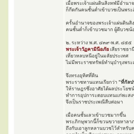
เมื่อพระเจ้าแผ่นดินสิงหฬมีอำนา
ก็กีดกันคนชั้นต่ำเข้าบวชเป็นพระ
ครั้นอำนาจของพระเจ้าแผ่นดินสิ
คนชั้นต่ำก็เข้าบวชมาก ผู้ดีบวชน
๒. ระหว่าง พ.ศ. ๔๓๙-พ.ศ. ๔๕๕
พระเจ้าวัฏคามินีอภัย
เสียราชธาน
เที่ยวหลบหนีอยู่ในมลัยประเทศ
ไม่มีพระราชทรัพย์ทำนุบำรุงพระ
จึงทรงอุทิศที่ดิน
พระราชทานแทนเรียกว่า
“ที่กัล
ให้ราษฎรซึ่งอาศัยได้ผลประโยชน์จ
ทำการอุปการะตอบแทนแก่พะสง
จึงเป็นราชประเพณีสืบต่อมา
เมื่อคนชั้นเลวเข้าบวชมากขึ้น
พระภิกษุพวกนี้ก็ขวนขวายหาลาภส
ถึงกับเอาลูกหลานบวชไว้สำหรั