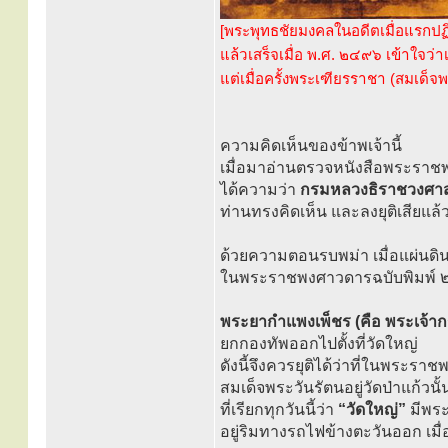
[พระพุทธชัยมงคลในอดีตเมื่อแรกปฏ
แล้วเสร็จเมื่อ พ.ศ. ๒๔๙๖ เข้าใจ
แต่เมื่อครั้งพระเฑียรราชา (สมเด็จ
ความคิดเห็นของข้าพเจ้านี้
เมื่อมาอ่านตรวจหนังสือพระราช
ได้ความว่า
กรมหลวงธิราชวงศา
ท่านทรงคิดเห็น และลงยุติเสียแล้
ด้วยความตอนรบพม่า เมื่อแผ่นดินส
ในพระราชพงศาวดารฉบับพิมพ์ ๒ 
พระยากำแพงเพ็ชร (คือ พระเจ้ากร
ยกกองทัพออกไปตั้งที่วัดใหญ่
ดังนี้จึงควรยุติได้ว่าที่ในพระรา
สมเด็จพระวันรัตนอยู่วัดป่าแก้วนั้
ที่เรียกทุกวันนี้ว่า
“วัดใหญ่”
มีพระเ
อยู่ริมทางรถไฟข้างตะวันออก เมื่อ