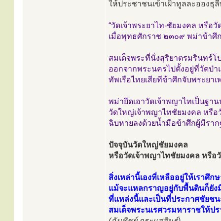
ให้ประชาชนเข้าเฝ้าทูลละอองธุล
“วัดเจ้าพระยาไท-ชัยมงคล หรือวั
เมื่อพุทธศักราช ๒๓๐๙ พม่าข้า
สมเด็จพระที่นั่งสุริยาตรมรินทร์โ
ออกจากพระนครไปตั้งอยู่ที่วัดป่า
ทัพเรือไทยเสียทีข้าศึกจับพระยาเ
พม่ายึดเอาวัดเจ้าพญาไทเป็นฐานป
วัดใหญ่เจ้าพญาไทชัยมงคล หรือวั
ฉิบหายลงด้วยน้ำมือข้าศึกผู้มีร
ปัจจุบันวัดใหญ่ชัยมงคล
หรือวัดเจ้าพญาไทชัยมงคล หรือวัด
สิ่งเหล่านี้เองที่เหลืออยู่ให้เราศึก
แม้จะแหลกราญอยู่กับพื้นดินก็ยังม
ที่แหล่งนี้และเป็นที่ประกาศชัยชน
สมเด็จพระนเรศวรมหาราชให้ปร
(ฉันทิชย์ กระแสสินธุ์)