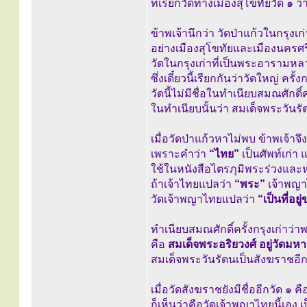
ที่เรียกวัดทางเมืองสุโขทัยวัด ๑ ว
ข้าพเจ้านึกว่า วัดป่าแก้วในกรุงเก
อย่างเมืองสุโขทัยและเมืองนคร
วัดในกรุงเก่าที่เป็นพระอารามหลว
ซึ่งเดี๋ยวนี้เรียกกันว่าวัดใหญ่ ครั
วัดนี้ไม่มีชื่อในทำเนียบสมณศักดิ์ค
ในทำเนียบนั้นว่า สมเด็จพระวันรัต
เมื่อวัดป่าแก้วหาไม่พบ ข้าพเจ้าจึ
เพราะคำว่า
“ไทย”
เป็นศัพท์เก่า
ใช้ในหนังสือไตรภุมิพระร่วงและห
ถ้าเจ้าไทยแปลว่า
“พระ”
เจ้าพญา
วัดเจ้าพญาไทยแปลว่า
“เป็นที่อย
ทำเนียบสมณศักดิ์ครั้งกรุงเก่าว่
คือ
สมเด็จพระอริยวงศ์ อยู่วัดมหา
สมเด็จพระวันรัตนเป็นสังฆราชอีกอง
เมื่อวัดสังฆราชยังมีชื่ออีกวัด ๑ ค
ก็เห็นว่าคือวัดเจ้าพญาไทยนี้เอง เ