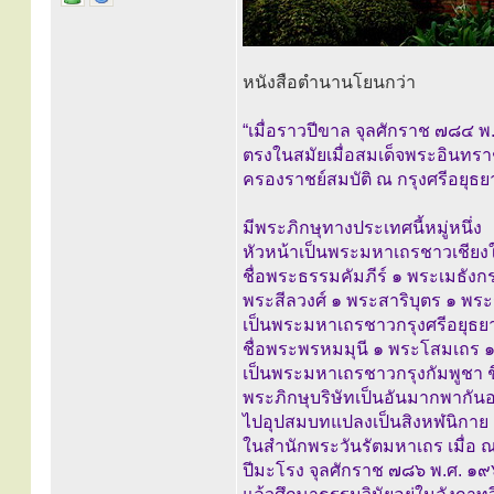
หนังสือตำนานโยนกว่า
“เมื่อราวปีขาล จุลศักราช ๗๘๔ 
ตรงในสมัยเมื่อสมเด็จพระอินทราช
ครองราชย์สมบัติ ณ กรุงศรีอยุธยา
มีพระภิกษุทางประเทศนี้หมู่หนึ่ง
หัวหน้าเป็นพระมหาเถรชาวเชียงใ
ชื่อพระธรรมคัมภีร์ ๑ พระเมธั
พระสีลวงศ์ ๑ พระสาริบุตร ๑ พ
เป็นพระมหาเถรชาวกรุงศรีอยุธยา
ชื่อพระพรหมมุนี ๑ พระโสมเถร 
เป็นพระมหาเถรชาวกรุงกัมพูชา ช
พระภิกษุบริษัทเป็นอันมากพากัน
ไปอุปสมบทแปลงเป็นสิงหฬนิกาย ณ
ในสำนักพระวันรัตมหาเถร เมื่อ ณ 
ปีมะโรง จุลศักราช ๗๘๖ พ.ศ. ๑