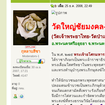
เมื่อ:
25 ธ.ค. 2008, 22:49
วัดใหญ่ชัยมงคล
*
(วัดเจ้าพระยาไทย-วัดป่าแ
อ.พระนครศรีอยุธยา จ.พระนคร
กุหลาบสีชา
ใน พ.ศ. ๒๗๕
พระเจ้าอโศกมหา
Moderators-1
ได้ราชาภิเษกเป็นพระเจ้าราชา
ทรงเลื่อมใสศรัทธาในพระพุทธศาส
ลงทะเบียนเมื่อ:
30 เม.ย.
และทรงทำนุบำรุงพระภิกษุสงฆ์ใ
2007, 17:21
โพสต์:
4147
ทำให้นักบวชนอกพระพุทธศาสนาที
อายุ:
0
ปลอมตนเข้าบวชเป็นพระภิกษุด้ว
ที่อยู่:
กทม.
จนเกิดแตกสามัคคีเพราะรังเกียจก
จึงมีการไต่สวนและกำจัดพวกเดีย
พระสงฆ์ที่ทรงธรรมวินัยโดยถ่อง