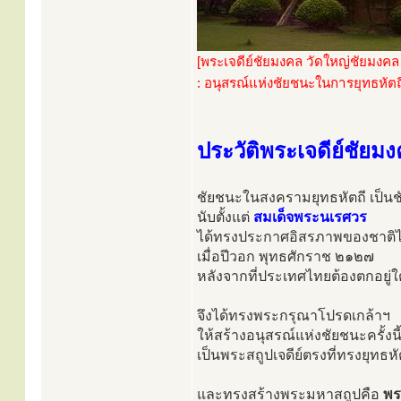
[พระเจดีย์ชัยมงคล วัดใหญ่ชัยมงคล
: อนุสรณ์แห่งชัยชนะในการยุทธหั
ประวัติพระเจดีย์ชัยม
ชัยชนะในสงครามยุทธหัตถี เป็นชั
นับตั้งแต่
สมเด็จพระนเรศวร
ได้ทรงประกาศอิสรภาพของชาติไท
เมื่อปีวอก พุทธศักราช ๒๑๒๗
หลังจากที่ประเทศไทยต้องตกอยู่ใ
จึงได้ทรงพระกรุณาโปรดเกล้าฯ
ให้สร้างอนุสรณ์แห่งชัยชนะครั้งนี
เป็นพระสถูปเจดีย์ตรงที่ทรงยุทธหั
และทรงสร้างพระมหาสถูปคือ
พร