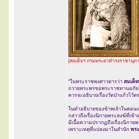
[สมเด็จฯ กรมพระยาดำรงราชานุภ
“ในพระราชพงศาวดารว่า
สมเด็จ
ถวายพระพรขอพระราชทานอภัยโ
ควรจะอธิบายเรื่องวัดป่าแก้วไว้ตร
ในคำอธิบายของข้าพเจ้าในตอน
กล่าวถึงเรื่องนิกายพระสงฆ์ที่เข้า
มีเนื้อความปรากฏถึงเรื่องนิกายพ
เพราะเหตุที่แปลงมาในสำนัก
พระ