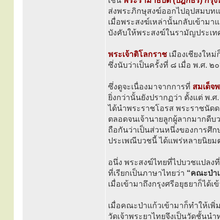
เช่น
พระรามาธิบดี (ปิฎกธร) กรุง
ส่งพระภิกษุสงฆ์ออกไปอุปสมบทแปล
เมื่อพระสงฆ์เหล่านั้นกลับเข้ามาแ
บังคับให้พระสงฆ์ในรามัญประเท
พระเจ้าติโลกราช
เมืองเชียงใหม่
ซึ่งนับว่าเป็นครั้งที่ ๘ เมื่อ พ.ศ. 
ซึ่งดูจะเนื่องมาจากการที่
สมเด็จ
ยิ่งกว่านั้นยังปรากฏว่า ตั้งแต่ พ
ได้นำพระราชโอรส พระราชนัดด
ตลอดจนเจ้านายลูกผู้ลากมากดี
ถือกันว่าเป็นส่วนหนึ่งของการศึก
ประเพณีบวชนี้ ได้แพร่หลายนิยม
อนึ่ง พระสงฆ์ไทยที่ไปบวชแปลงที
ที่เรียกเป็นภาษาไทยว่า
“คณะป่าแ
เมื่อเข้ามาถึงกรุงศรีอยุธยาก็ได้เ
เมื่อคณะป่าแก้วเข้ามาก็ทำให้เพิ
วัดเจ้าพระยาไทยจึงเป็นวัดชั้นน