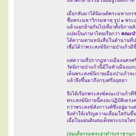
แล้วศึกษาธรรมวินัยอยู่ในลังกาทว
เมื่อกลับมาได้นิมนต์พระมหาเถร
ชื่อพระมหาวิกรมพาหุ รูป ๑ พระอุ
แล้วแยกย้ายกันไปเที่ยวตั้งนิกายลั
แปลเป็นภาษาไทยเรียกว่า
คณะป่
ได้ความตามหนังสือในตำนานที่ปรา
เชื่อได้ว่าพระสงฆ์นิกายป่าแก้วมีขึ
แต่ความที่ปรากฏทางเมืองนครศร
วัดนิกายป่าแก้วนี้มีในหัวเมืองแถ
เห็นพระสงฆ์นิกายเมืองป่าแก้วจะ
แล้วจึงขึ้นมาถึงกรุงศรีอยุธยา
จึงได้เรียกพระสงฆ์คณะป่าแก้วที่
พระสงฆ์นิกายนี้คงจะปฏิบัติเคร่
กว่าพระสงฆ์ลังกาวงศ์ซึ่งอยู่มาแต
จึงทำให้เจริญความเลื่อมใสกันขึ้
เมื่อในแผ่นดินสมเด็จพระบรมไต
(สมเด็จกรมพระยาดำรงราชานุภ