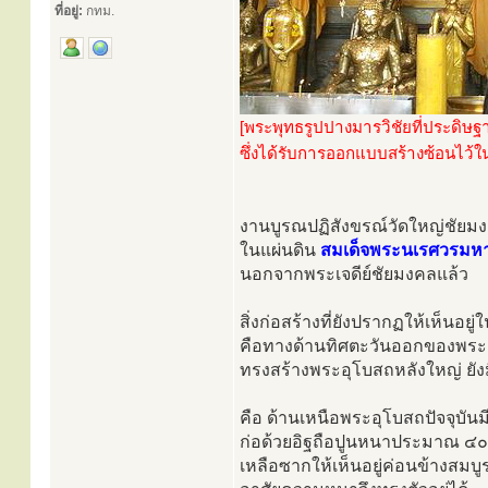
ที่อยู่:
กทม.
[พระพุทธรูปปางมารวิชัยที่ประดิษฐ
ซึ่งได้รับการออกแบบสร้างซ้อนไว
งานบูรณปฏิสังขรณ์วัดใหญ่ชัยม
ในแผ่นดิน
สมเด็จพระนเรศวรมห
นอกจากพระเจดีย์ชัยมงคลแล้ว
สิ่งก่อสร้างที่ยังปรากฏให้เห็นอยู่ใ
คือทางด้านทิศตะวันออกของพระเ
ทรงสร้างพระอุโบสถหลังใหญ่ ยังมี
คือ ด้านเหนือพระอุโบสถปัจจุบัน
ก่อด้วยอิฐถือปูนหนาประมาณ ๔๐
เหลือซากให้เห็นอยู่ค่อนข้างสมบู