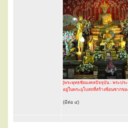
[พระพุทธชัยมงคลปัจจุบัน : พระปร
อยู่ในพระอุโบสถที่สร้างซ้อนซากของ
(มีต่อ ๔)