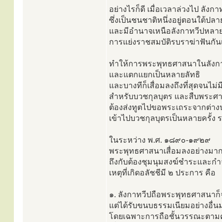
อย่างไรก็ดี เมื่อเวลาล่วงไป ลังก
ซึ่งเป็นชนชาติหนึ่งอยู่ตอนใต้ป
และมีอำนาจเหนือลังกาทวีปหลายค
การแย่งราชสมบัติรบราฆ่าฟันกัน
ทำให้การพระพุทธศาสนาในลังกาท
และแตกแยกเป็นหลายลัทธิ
และบางทีก็เสื่อมลงถึงที่สุดจนไม่
สำหรับบวชกุลบุตร และสืบพระศ
ต้องส่งทูตไปขอพระเถระจากต่า
เข้าไปบวชกุลบุตรเป็นหลายครั้ง 
ในระหว่าง พ.ศ. ๑๘๙๐-๑๙๒๙
พระพุทธศาสนาเสื่อมลงอย่างมาก
ถึงกับต้องชุมนุมสงฆ์ชำระและกำ
เหตุที่เกิดอลัชชีมี ๒ ประการ คือ
๑. ลังกาทวีปถือพระพุทธศาสนาก็
แต่ได้รับขนบธรรมเนียมอย่างอื่
โดยเฉพาะการถือชั้นวรรณะตาม