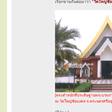
เรียกขานกันต่อมาว่า
“วัดใหญ่ชั
[พระตำหนักที่ประดิษฐานพระบรมร
ณ วัดใหญ่ชัยมงคล จ.พระนครศรีอยุ