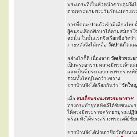
พระเถระที่เป็นหัวหน้าควบคุมจึง
ตามพระนามพระวันรัตนมหาเถระซึ
การที่คณะป่าแก้วเข้ามีเมืองไทยน
ผู้คนจะเลือกศึกษาได้ตามสมัครใ
ฉะนั้น ในชั้นแรกจึงเรียกชื่อวัดว่า
ภายหลังจึงได้เหลือ
วัดป่าแก้ว
แต่
อย่างไรก็ดี เนื่องจาก
วัดเจ้าพระ
เป็นพระอารามหลวงมีพระเจ้าแผ่
และเป็นที่ประกอบการพระราชพิธ
รวมทั้งใหญ่โตกว้างขวาง
ชาวบ้านจึงได้เรียกกันว่า
“วัดใหญ
เมื่อ
สมเด็จพระนเรศวรมหาราช
ทรงกระทำยุทธหัตถีได้ชัยชนะพร
ได้ทรงมีพระราชศรัทธาบูรณปฏิสั
พร้อมทั้งได้ทรงสร้างพระเจดีย์ชัย
ชาวบ้านจึงได้นำเอาชื่อวัดกับน