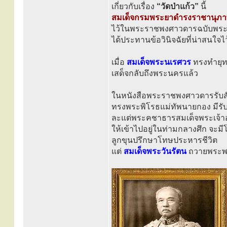
เกี่ยวกับเรื่อง
“วัดป่าแก้ว”
นี้
สมเด็จกรมพระยาดำรงราชานุภ
ไว้ในพระราชพงศาวดารฉบับพระ
ได้ประทานข้อวินิจฉัยที่น่าสนใจไว้
เมื่อ
สมเด็จพระนเรศวร
ทรงทำยุท
เสด็จกลับถึงพระนครแล้ว
ในหนังสือพระราชพงศาวดารรับสั่
ทรงพระพิโรธแม่ทัพนายกอง มีรับส
ละแต่พระคชาธารสมเด็จพระเจ้าอย
ให้เข้าไปอยู่ในท่ามกลางศึก จะม
ลูกขุนปรึกษาโทษประหารชีวิต
แต่
สมเด็จพระวันรัตน
ถวายพระพร