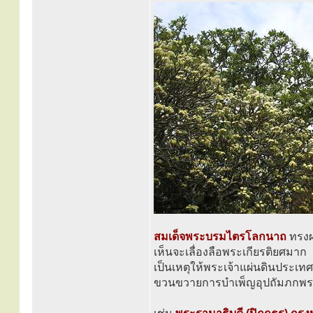
สมเด็จพระบรมไตรโลกนาถ
ทรง
เห็นจะเลื่องลือพระเกียรติยศมาก
เป็นเหตุให้พระเจ้าแผ่นดินประเทศอ
ขวนขวายการบำเพ็ญอุปถัมภกพระ