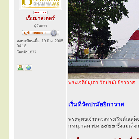
เว็บมาสเตอร์
ผู้จัดการ
ลงทะเบียนเมื่อ:
19 มี.ค. 2005,
04:18
โพสต์:
1877
พระเจดีย์มุเตา วัดปรมัยยิกาวาส
เริ่มที่วัดปรมัยยิกาวาส
พระพุทธเจ้าหลวงทรงเริ่มต้นเสด
กรกฎาคม พ.ศ.๒๔๔๗ ซึ่งสมเด็จก