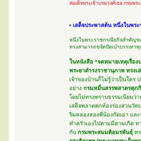
สมเด็จพระเจ้าบรมวงศ์เธอ กรมพร
• เสด็จประพาสต้น หนึ่งในพร
หนึ่งในพระราชกรณียกิจสำคัญของ
ทรงสามารถขจัดปัดเป่าบรรเทาทุกข
ในหนังสือ “จดหมายเหตุเรื่อ
พระยาดำรงราชานุภาพ ทรงเล่
เจ้าของบ้านก็ไม่รู้ว่าเป็นใคร
อย่าง
กรมหมื่นสรรพสาตรศุภก
โดยไม่ทรงทราบธรรมเนียมว่า
เสด็จพลาดตกท้องร่องสวนวัด
ริมคลองสองพี่น้องกัดเอา แล
ทำครัวเองไปตามมีตามเกิด หา
กับ
กรมพระสมมติอมรพันธุ์
ทรง