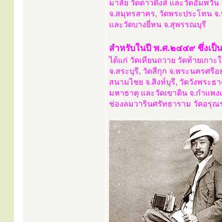
มาลัย วัดดาวดึงส์ และวัดอัมพวั
จ.สมุทรสาคร, วัดพระประโทน จ.น
และวัดบางยี่หน จ.สุพรรณบุรี
สำหรับในปี พ.ศ.๒๔๔๙ ซึ่งเป็น
ได้แก่ วัดเทียนถวาย วัดท้ายเกาะ
จ.สระบุรี, วัดสีกุก จ.พระนครศร
สนามไชย จ.สิงห์บุรี, วัดวังพระธ
มหาธาตุ และวัดเขาดิน จ.กำแพงเพช
ช่องลมวารินศรัทธาราม วัดอรุณ