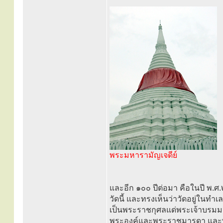
พระมหารามัญเจดีย์
และอีก ๑๐๐ ปีต่อมา คือในปี พ.ศ
วัดนี้ และทรงเห็นว่าวัดอยู่ในทำเ
เป็นพระราชกุศลแด่พระเจ้าบรมมห
พระองค์และพระราชมารดา แล