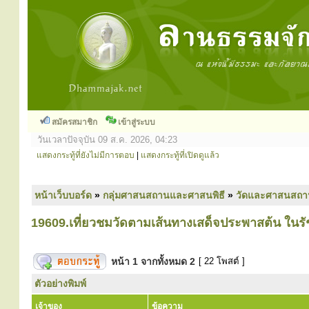
สมัครสมาชิก
เข้าสู่ระบบ
วันเวลาปัจจุบัน 09 ส.ค. 2026, 04:23
แสดงกระทู้ที่ยังไม่มีการตอบ
|
แสดงกระทู้ที่เปิดดูแล้ว
หน้าเว็บบอร์ด
»
กลุ่มศาสนสถานและศาสนพิธี
»
วัดและศาสนสถา
19609.เที่ยวชมวัดตามเส้นทางเสด็จประพาสต้น ในรั
หน้า
1
จากทั้งหมด
2
[ 22 โพสต์ ]
ตัวอย่างพิมพ์
เจ้าของ
ข้อความ