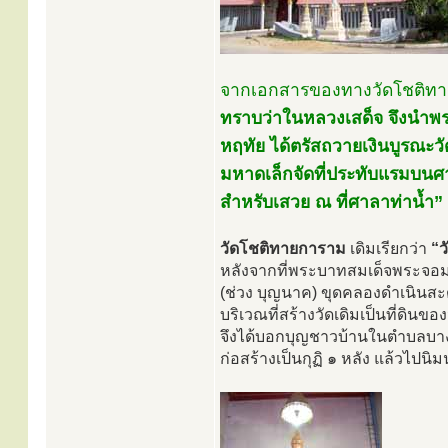
จากเอกสารของทางวัดโชติทา
ทราบว่าในหลวงเสด็จ จึงนำพระ
หฤทัย ได้ตรัสถวายเงินบูรณะว
มหาดเล็กจัดที่ประทับแรมบน
สำหรับเสวย ณ ที่ศาลาท่าน้ำ”
วัดโชติทายการาม
เดิมเรียกว่า
“ว
หลังจากที่พระบาทสมเด็จพระจอมเก
(ช่วง บุญนาค) ขุดคลองดำเนินสะด
บริเวณที่สร้างวัดเดิมเป็นที่ดินขอ
จึงได้บอกบุญชาวบ้านในตำบลบาง
ก่อสร้างเป็นกุฏิ ๑ หลัง แล้วไปน