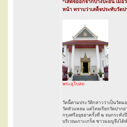
“เสด็จออกจากบางปะอิน เมื่อว
หน้า ทราบว่าเสด็จประทับวัดปรม
พระอุโบสถ
วัดนี้ตามประวัติกล่าวว่าเป็นวั
วัดหัวแหลม แต่ไทยเรียกวัดปากอ่า
กรุงศรีอยุธยาครั้งที่ ๒ จนกระ
บริเวณเกาะเกร็ด ชาวมอญจึงได้ทำก