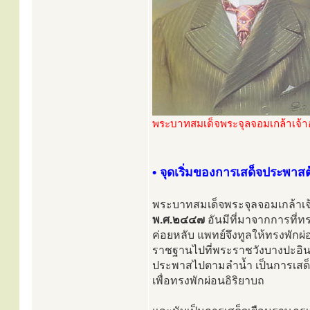
พระบาทสมเด็จพระจุลจอมเกล้าเจ้าอยู
• จุดเริ่มของการเสด็จประพาสต
พระบาทสมเด็จพระจุลจอมเกล้าเจ้า
พ.ศ.๒๔๔๗
อันมีที่มาจากการที่
ค่อยหลับ แพทย์จึงทูลให้ทรงพักผ่
ราชฐานไปที่พระราชวังบางปะอิน จึ
ประพาสไปตามลำน้ำ เป็นการเสด็
เพื่อทรงพักผ่อนอิริยาบถ