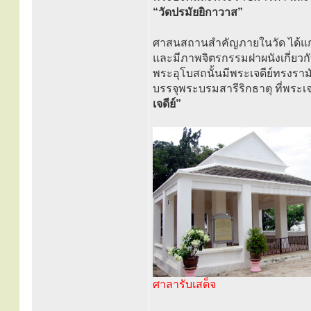
“วัดปรมัยยิกาวาส”
ศาสนสถานสำคัญภายในวัด ได้แ
และมีภาพจิตรกรรมฝาผนังเกี่ยวกั
พระอุโบสถนั้นมีพระเจดีย์ทรงราม
บรรจุพระบรมสารีริกธาตุ ที่พระเ
เจดีย์”
ศาลารับเสด็จ