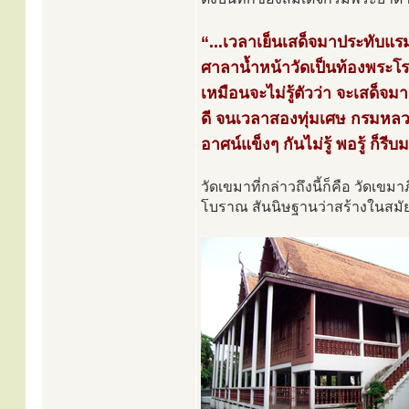
“...เวลาเย็นเสด็จมาประทับแรมท
ศาลาน้ำหน้าวัดเป็นท้องพระโรง
เหมือนจะไม่รู้ตัวว่า จะเสด็จ
ดี จนเวลาสองทุ่มเศษ กรมหลวง
อาศน์แข็งๆ กันไม่รู้ พอรู้ ก็รีบมา
วัดเขมาที่กล่าวถึงนี้ก็คือ วัดเขม
โบราณ สันนิษฐานว่าสร้างในสมัย