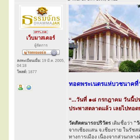
เว็บมาสเตอร์
ผู้จัดการ
ลงทะเบียนเมื่อ:
19 มี.ค. 2005,
04:18
โพสต์:
1877
ทอดพระเนตรแห่บวชนาคที่
“...วันที่ ๑๘ กรกฎาคม วันนี
ประพาสตลาดแล้ว เลยไปทอดพร
วัดสัตตนารถปริวัตร
เดิมชื่อว่า
“ว
จากเชียงแสน จ.เชียงราย ในรัช
ทางการเมือง เนื่องจากส่วนกลางคื