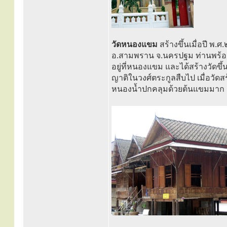
วัดหนองแขม
สร้างขึ้นเมื่อปี พ
อ.สามพราน จ.นครปฐม ท่านพร้อ
อยู่ที่หนองแขม และได้สร้างวัดขึ
ญาติในวงศ์ตระกูลสืบไป เมื่อวัด
หนองน้ำปกคลุมด้วยต้นแขมมาก