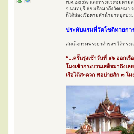
พ.ศ.๒๔๔๗ และทรงแวะชมตามสถานที่
จ.นนทบุรี ล่องเรือมาถึงวัดเขมา
ก็ได้ล่องเรือตามลำน้ำมาหยุดประท
ประทับแรมที่วัดโชติทายกา
สมเด็จกรมพระยาดำรงฯ ได้ทรงเล่
“...ครั้นรุ่งเช้าวันที่ ๑๖ อ
โมงเช้ากระบวนเสด็จมาถึงเลยเข
เรือได้สะดวก พอบ่ายสัก ๓ โม