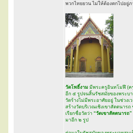
พวกไทยยวน ไม่ให้ต้องตกไปอยู่ภ
วัดโพธิ์งาม
มีพระครูอินทโมฬี (คร
อีก ๕ รูปจนสิ้นรัชสมัยของพระบาท
วัดร้างไม่มีพระอาศัยอยู่ ในช่วงเว
สร้างวัดบริเวณเชิงเขาสัตตนารถ 
เรียกชื่อวัดว่า
“วัดเขาสัตตนารถ”
มาอีก ๒ รูป
ต่อมาในรัชสมัยของพระบาทสมเด็