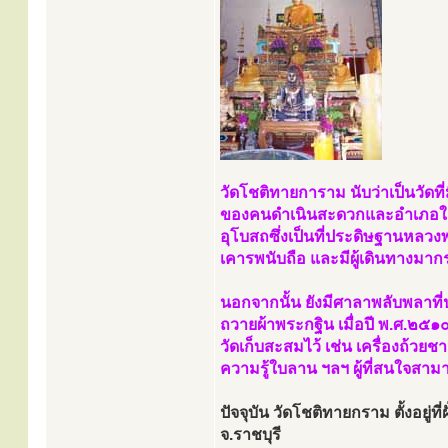
วัดโชติทายการาม นับว่าเป็นวัดที
ของคนดำเนินสะดวกและอำเภอใกล้เค
อุโบสถซึ่งเป็นที่ประดิษฐานหลวง
เคารพนับถือ และมีผู้เดินทางมา
นอกจากนั้น ยังมีศาลาพลับพลาที่ป
ถวายผ้าพระกฐิน เมื่อปี พ.ศ.๒๕๑
วัดเก็บสะสมไว้ เช่น เครื่องถ้ว
ความรู้ใบลาน ฯลฯ ผู้ที่สนใจสามา
ปัจจุบัน วัดโชติทายกราม ตั้งอย
จ.ราชบุรี