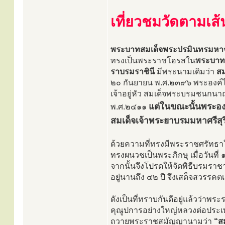
เที่ยวชมวัดตามเส
พระบาทสมเด็จพระปรมินทรมหาจุฬาล
ทรงเป็นพระราชโอรสใน
พระบาทส
ราบรมราชินี
มีพระนามเดิมว่า
สม
๒๐ กันยายน พ.ศ.๒๓๙๖ พระองค์ไ
เจ้าอยู่หัว สมเด็จพระบรมชนกน
แต่ในขณะนั้นพระองค
พ.ศ.๒๔๑๑
สมเด็จเจ้าพระยาบรมมหาศรีสุริ
ด้วยความที่ทรงมีพระราชศรัทธาใ
ทรงผนวชเป็นพระภิกษุ เมื่อวันที่
จากนั้นจึงโปรดให้จัดพิธีบรมราชา
อยู่นานถึง ๔๒ ปี จึงเสด็จสวรรค
ดังเป็นที่ทราบกันดีอยู่แล้วว่าพ
คุณูปการอย่างใหญ่หลวงต่อประเท
ถวายพระราชสมัญญานามว่า
“ส