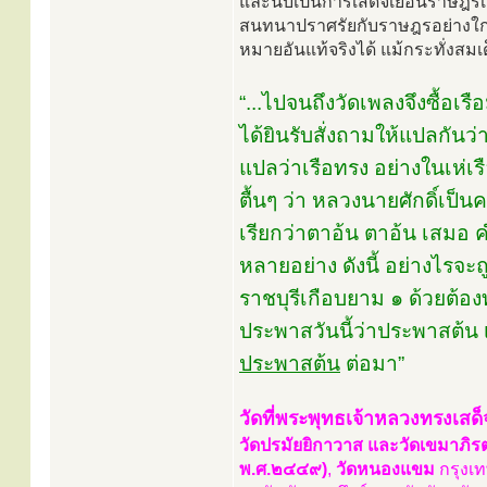
และนับเป็นการเสด็จเยือนราษฎรเป
สนทนาปราศรัยกับราษฎรอย่างใกล้ช
หมายอันแท้จริงได้ แม้กระทั่งสม
“...ไปจนถึงวัดเพลงจึงซื้อเ
ได้ยินรับสั่งถามให้แปลกันว
แปลว่าเรือทรง อย่างในเห่เรื
ตื้นๆ ว่า หลวงนายศักดิ์เป็น
เรียกว่าตาอ้น ตาอ้น เสมอ คำ
หลายอย่าง ดังนี้ อย่างไรจะถ
ราชบุรีเกือบยาม ๑ ด้วยต้อ
ประพาสวันนี้ว่าประพาสต้น 
ประพาสต้น
ต่อมา”
วัดที่พระพุทธเจ้าหลวงทรงเสด
วัดปรมัยยิกาวาส และวัดเขมาภิรตาร
พ.ศ.๒๔๔๙)
,
วัดหนองแขม
กรุงเท