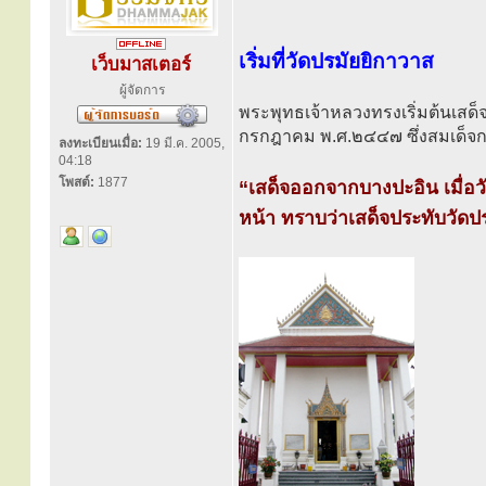
เริ่มที่วัดปรมัยยิกาวาส
เว็บมาสเตอร์
ผู้จัดการ
พระพุทธเจ้าหลวงทรงเริ่มต้นเสด
กรกฎาคม พ.ศ.๒๔๔๗ ซึ่งสมเด็จก
ลงทะเบียนเมื่อ:
19 มี.ค. 2005,
04:18
โพสต์:
1877
“เสด็จออกจากบางปะอิน เมื่อว
หน้า ทราบว่าเสด็จประทับวัดปรม