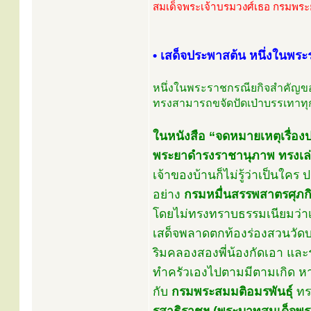
สมเด็จพระเจ้าบรมวงศ์เธอ กรมพร
• เสด็จประพาสต้น หนึ่งในพร
หนึ่งในพระราชกรณียกิจสำคัญของ
ทรงสามารถขจัดปัดเป่าบรรเทาทุกข
ในหนังสือ “จดหมายเหตุเรื่อ
พระยาดำรงราชานุภาพ ทรงเล่
เจ้าของบ้านก็ไม่รู้ว่าเป็นใคร
อย่าง
กรมหมื่นสรรพสาตรศุภก
โดยไม่ทรงทราบธรรมเนียมว่า
เสด็จพลาดตกท้องร่องสวนวัด
ริมคลองสองพี่น้องกัดเอา แล
ทำครัวเองไปตามมีตามเกิด หา
กับ
กรมพระสมมติอมรพันธุ์
ทรง