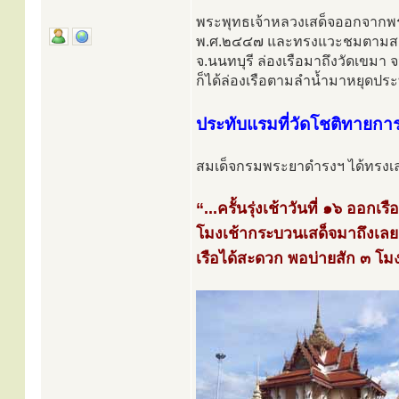
พระพุทธเจ้าหลวงเสด็จออกจากพร
พ.ศ.๒๔๔๗ และทรงแวะชมตามสถานที่
จ.นนทบุรี ล่องเรือมาถึงวัดเขมา
ก็ได้ล่องเรือตามลำน้ำมาหยุดประท
ประทับแรมที่วัดโชติทายกา
สมเด็จกรมพระยาดำรงฯ ได้ทรงเล่
“...ครั้นรุ่งเช้าวันที่ ๑๖ อ
โมงเช้ากระบวนเสด็จมาถึงเลยเข
เรือได้สะดวก พอบ่ายสัก ๓ โม