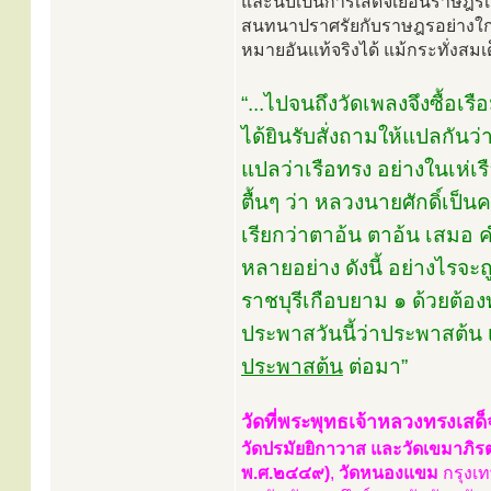
และนับเป็นการเสด็จเยือนราษฎรเป
สนทนาปราศรัยกับราษฎรอย่างใกล้ช
หมายอันแท้จริงได้ แม้กระทั่งสม
“...ไปจนถึงวัดเพลงจึงซื้อเ
ได้ยินรับสั่งถามให้แปลกันว
แปลว่าเรือทรง อย่างในเห่เรื
ตื้นๆ ว่า หลวงนายศักดิ์เป็น
เรียกว่าตาอ้น ตาอ้น เสมอ คำ
หลายอย่าง ดังนี้ อย่างไรจะถ
ราชบุรีเกือบยาม ๑ ด้วยต้อ
ประพาสวันนี้ว่าประพาสต้น 
ประพาสต้น
ต่อมา”
วัดที่พระพุทธเจ้าหลวงทรงเสด
วัดปรมัยยิกาวาส และวัดเขมาภิรตาร
พ.ศ.๒๔๔๙)
,
วัดหนองแขม
กรุงเท