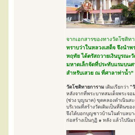
จากเอกสารของทางวัดโชติทา
ทราบว่าในหลวงเสด็จ จึงนำพระ
หฤทัย ได้ตรัสถวายเงินบูรณะว
มหาดเล็กจัดที่ประทับแรมบน
สำหรับเสวย ณ ที่ศาลาท่าน้ำ”
วัดโชติทายการาม
เดิมเรียกว่า
“ว
หลังจากที่พระบาทสมเด็จพระจอมเก
(ช่วง บุญนาค) ขุดคลองดำเนินสะด
บริเวณที่สร้างวัดเดิมเป็นที่ดินขอ
จึงได้บอกบุญชาวบ้านในตำบลบาง
ก่อสร้างเป็นกุฏิ ๑ หลัง แล้วไปน