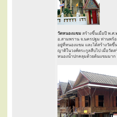
วัดหนองแขม
สร้างขึ้นเมื่อปี พ
อ.สามพราน จ.นครปฐม ท่านพร้อ
อยู่ที่หนองแขม และได้สร้างวัดขึ
ญาติในวงศ์ตระกูลสืบไป เมื่อวัด
หนองน้ำปกคลุมด้วยต้นแขมมาก