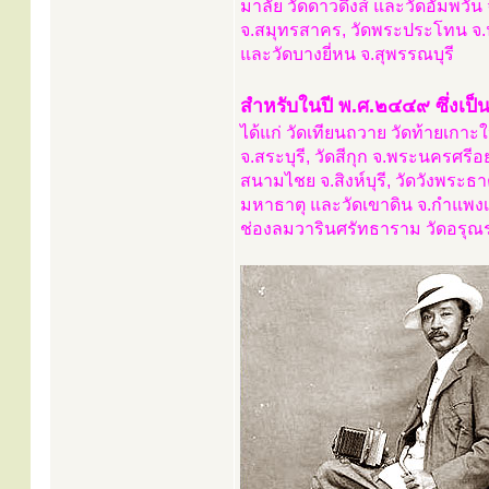
มาลัย วัดดาวดึงส์ และวัดอัมพวั
จ.สมุทรสาคร, วัดพระประโทน จ.น
และวัดบางยี่หน จ.สุพรรณบุรี
สำหรับในปี พ.ศ.๒๔๔๙ ซึ่งเป็น
ได้แก่ วัดเทียนถวาย วัดท้ายเกาะ
จ.สระบุรี, วัดสีกุก จ.พระนครศร
สนามไชย จ.สิงห์บุรี, วัดวังพระธ
มหาธาตุ และวัดเขาดิน จ.กำแพงเพช
ช่องลมวารินศรัทธาราม วัดอรุณ