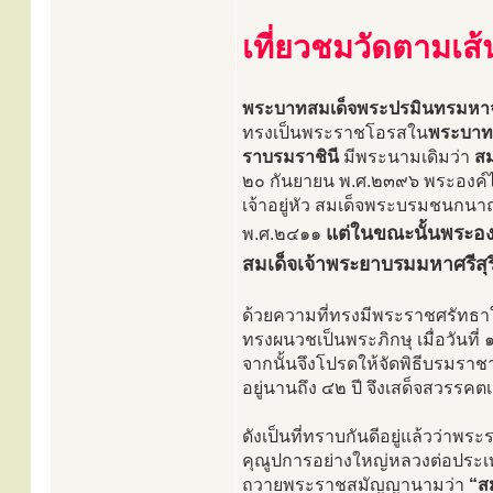
เที่ยวชมวัดตามเส
พระบาทสมเด็จพระปรมินทรมหาจุฬาล
ทรงเป็นพระราชโอรสใน
พระบาทส
ราบรมราชินี
มีพระนามเดิมว่า
สม
๒๐ กันยายน พ.ศ.๒๓๙๖ พระองค์ไ
เจ้าอยู่หัว สมเด็จพระบรมชนกน
แต่ในขณะนั้นพระองค
พ.ศ.๒๔๑๑
สมเด็จเจ้าพระยาบรมมหาศรีสุริ
ด้วยความที่ทรงมีพระราชศรัทธาใ
ทรงผนวชเป็นพระภิกษุ เมื่อวันที่
จากนั้นจึงโปรดให้จัดพิธีบรมราชา
อยู่นานถึง ๔๒ ปี จึงเสด็จสวรรค
ดังเป็นที่ทราบกันดีอยู่แล้วว่าพ
คุณูปการอย่างใหญ่หลวงต่อประเท
ถวายพระราชสมัญญานามว่า
“ส