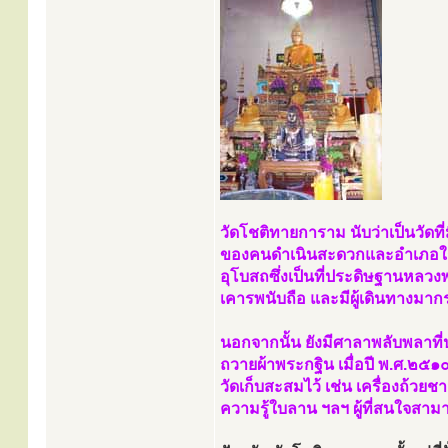
วัดโชติทายการาม นับว่าเป็นวัดที
ของคนดำเนินสะดวกและอำเภอใกล้เค
อุโบสถซึ่งเป็นที่ประดิษฐานหลวง
เคารพนับถือ และมีผู้เดินทางมา
นอกจากนั้น ยังมีศาลาพลับพลาที่ป
ถวายผ้าพระกฐิน เมื่อปี พ.ศ.๒๕๑
วัดเก็บสะสมไว้ เช่น เครื่องถ้ว
ความรู้ใบลาน ฯลฯ ผู้ที่สนใจสามา