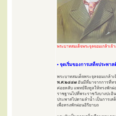
พระบาทสมเด็จพระจุลจอมเกล้าเจ้าอยู
• จุดเริ่มของการเสด็จประพาสต
พระบาทสมเด็จพระจุลจอมเกล้าเจ้า
พ.ศ.๒๔๔๗
อันมีที่มาจากการที่
ค่อยหลับ แพทย์จึงทูลให้ทรงพักผ่
ราชฐานไปที่พระราชวังบางปะอิน จึ
ประพาสไปตามลำน้ำ เป็นการเสด็
เพื่อทรงพักผ่อนอิริยาบถ