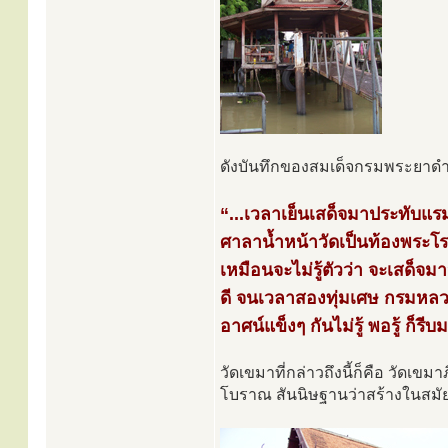
ดังบันทึกของสมเด็จกรมพระยาด
“...เวลาเย็นเสด็จมาประทับแรมท
ศาลาน้ำหน้าวัดเป็นท้องพระโรง
เหมือนจะไม่รู้ตัวว่า จะเสด็จ
ดี จนเวลาสองทุ่มเศษ กรมหลวง
อาศน์แข็งๆ กันไม่รู้ พอรู้ ก็รีบมา
วัดเขมาที่กล่าวถึงนี้ก็คือ วัดเขม
โบราณ สันนิษฐานว่าสร้างในสมัย