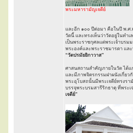
พระมหารามัญเจดีย์
และอีก ๑๐๐ ปีต่อมา คือในปี พ.ศ
วัดนี้ และทรงเห็นว่าวัดอยู่ในทำเ
เป็นพระราชกุศลแด่พระเจ้าบรมมห
พระองค์และพระราชมารดา แล
“วัดปรมัยยิกาวาส”
ศาสนสถานสำคัญภายในวัด ได้แ
และมีภาพจิตรกรรมฝาผนังเกี่ยวกั
พระอุโบสถนั้นมีพระเจดีย์ทรงราม
บรรจุพระบรมสารีริกธาตุ ที่พระเ
เจดีย์”