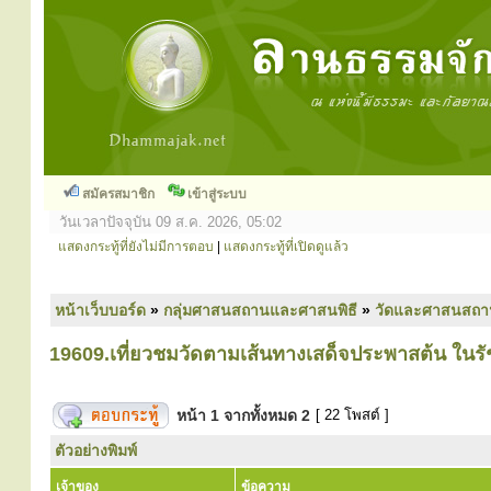
สมัครสมาชิก
เข้าสู่ระบบ
วันเวลาปัจจุบัน 09 ส.ค. 2026, 05:02
แสดงกระทู้ที่ยังไม่มีการตอบ
|
แสดงกระทู้ที่เปิดดูแล้ว
หน้าเว็บบอร์ด
»
กลุ่มศาสนสถานและศาสนพิธี
»
วัดและศาสนสถา
19609.เที่ยวชมวัดตามเส้นทางเสด็จประพาสต้น ในรั
หน้า
1
จากทั้งหมด
2
[ 22 โพสต์ ]
ตัวอย่างพิมพ์
เจ้าของ
ข้อความ