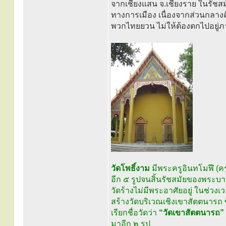
จากเชียงแสน จ.เชียงราย ในรัช
ทางการเมือง เนื่องจากส่วนกลางคื
พวกไทยยวน ไม่ให้ต้องตกไปอยู่ภ
วัดโพธิ์งาม
มีพระครูอินทโมฬี (คร
อีก ๕ รูปจนสิ้นรัชสมัยของพระบาท
วัดร้างไม่มีพระอาศัยอยู่ ในช่วงเว
สร้างวัดบริเวณเชิงเขาสัตตนารถ 
เรียกชื่อวัดว่า
“วัดเขาสัตตนารถ”
มาอีก ๒ รูป