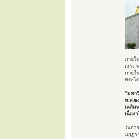
ภายใน
เถระ พ
ภายใน
พระไต
“มหาวิ
พ.ศ.๒๕
เฉลิม
เนื่อ
ในการ
มกุฎร