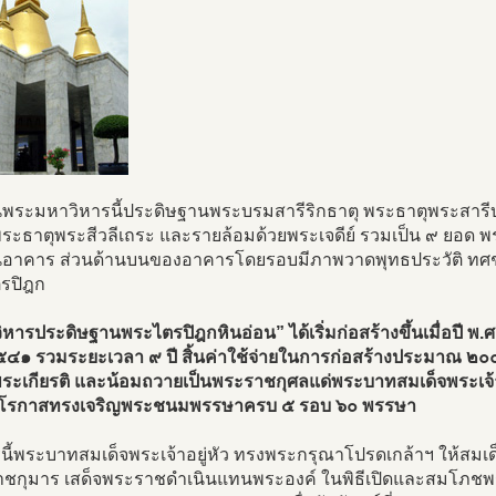
พระมหาวิหารนี้ประดิษฐานพระบรมสารีริกธาตุ พระธาตุพระสาร
ระธาตุพระสีวลีเถระ และรายล้อมด้วยพระเจดีย์ รวมเป็น ๙ ยอด พร
อาคาร ส่วนด้านบนของอาคารโดยรอบมีภาพวาดพุทธประวัติ ทศ
รปิฎก
หารประดิษฐานพระไตรปิฎกหินอ่อน” ได้เริ่มก่อสร้างขึ้นเมื่อปี พ.
๔๑ รวมระยะเวลา ๙ ปี สิ้นค่าใช้จ่ายในการก่อสร้างประมาณ ๒๐๐ ล้
พระเกียรติ และน้อมถวายเป็นพระราชกุศลแด่พระบาทสมเด็จพระเจ้
งวโรกาสทรงเจริญพระชนมพรรษาครบ ๕ รอบ ๖๐ พรรษา
นี้พระบาทสมเด็จพระเจ้าอยู่หัว ทรงพระกรุณาโปรดเกล้าฯ ให้ส
าชกุมาร เสด็จพระราชดำเนินแทนพระองค์ ในพิธีเปิดและสมโภชพ