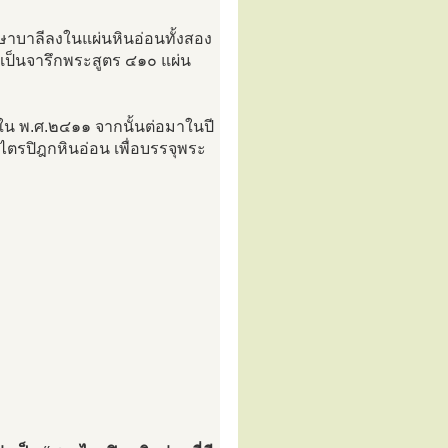
ษาบาลีลงในแผ่นหินอ่อนทั้งสอง
งเป็นจารึกพระสูตร ๔๑๐ แผ่น
ดใน พ.ศ.๒๔๑๑ จากนั้นต่อมาในปี
ตรปิฎกหินอ่อน เพื่อบรรจุพระ