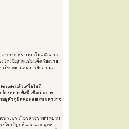
ีบุตรเถระ พระมหาโมคคัลลาน
ะไตรปิฎกหินอ่อนตั้งเรียงราย
ชาติชาดก และการสังคายนา
ศ.๒๕๓๒ แล้วเสร็จในปี
านบาท ทั้งนี้ เพื่อเป็นการ
าอยู่หัวภูมิพลอดุลยเดชมหาราช
มเด็จพระบรมโอรสาธิราชฯ สยาม
ระไตรปิฎกหินอ่อน ณ พุทธ