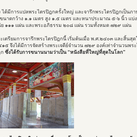
้ง ได้มีการแปลพระไตรปิฎกครั้งใหญ่ และจารึกพระไตรปิฎกเป็นภา
ีขนาดกว้าง ๑.๑ เมตร สูง ๑.๕ เมตร และหนาประมาณ ๕-๖ นิ้ว แบ่
นัย ๑๑๑ แผ่น และพระอภิธรรม ๒๐๘ แผ่น รวมทั้งหมด ๗๒๙ แผ่น
เตรียมการจารึกพระไตรปิฎกนี้ เริ่มต้นเมื่อ พ.ศ.๒๔๐๓ และสิ้นสุ
๔๑๕ จึงได้มีการจัดสร้างพระเจดีย์จำนวน ๗๒๙ องค์เท่าจำนวนพระไ
ฎก
ซึ่งได้รับการขนานนามว่าเป็น “หนังสือที่ใหญ่ที่สุดในโลก”