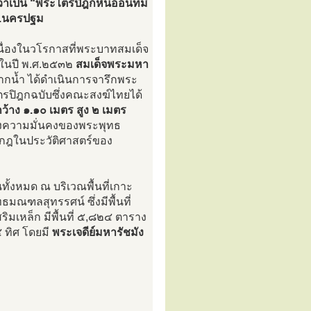
เป็น “พระไตรปิฎกหินอ่อนที่มี
จ.นครปฐม
นื่องในวโรกาสที่พระบาทสมเด็จ
 ในปี พ.ศ.๒๕๓๒
สมเด็จพระมหา
กน้ำ ได้ดำเนินการจารึกพระ
ปิฎกฉบับซึ่งคณะสงฆ์ไทยได้
้าง ๑.๑๐ เมตร สูง ๒ เมตร
ห่งความมั่นคงของพระพุทธ
รากฎในประวัติศาสตร์ของ
ั้งหมด ณ บริเวณพื้นที่เกาะ
ฑลสุทรรศน์ ซึ่งมีพื้นที่
เหล็ก มีพื้นที่ ๕,๘๒๔ ตาราง
 ทิศ โดยมี
พระเจดีย์มหารัชมัง