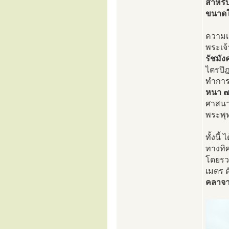
สำหรั
ขนาดใ
ความเ
พระเจ
รัชมัง
ไตรปิ
ทำการ
หนา ๗
ศาสนา 
พระพุ
ทั้งนี้
ทางทิ
โดยรว
เมตร 
คลาจา