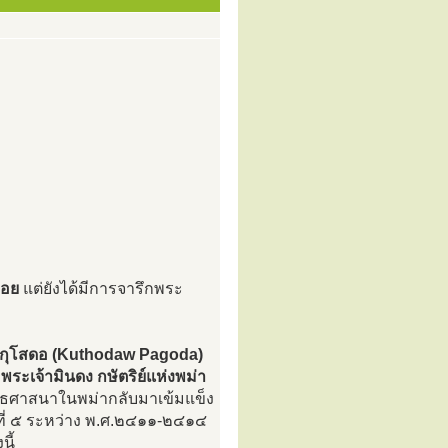
่อย
แต่ยังได้มีการจารึกพระ
ัดกุโสดอ (Kuthodaw Pagoda)
ง
พระเจ้ามินดง กษัตริย์แห่งพม่า
ทธศาสนาในพม่ากลับมาเข้มแข็ง
งที่ ๕ ระหว่าง พ.ศ.๒๔๑๑-๒๔๑๔
นี้