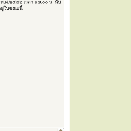
ม พ.ศ.๒๕๔๒ เวลา ๑๗.๐๐ น.
นับ
ยู่ในขณะนี้