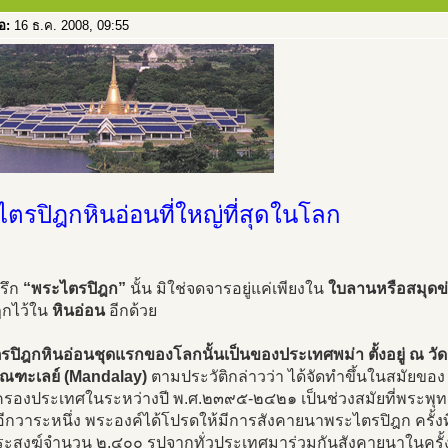
่อ:
16 ธ.ค. 2008, 09:55
ตรปิฎกหินอ่อนที่ใหญ่ที่สุดในโลก
รึก
“พระไตรปิฎก”
นั้น มิใช่จดจารอยู่แค่เพียงใน
ใบลานหรือสมุดข
ฎกไว้ใน
หินอ่อน
อีกด้วย
รปิฎกหินอ่อนชุดแรกของโลกนั้นเป็นของประเทศพม่า ตั้งอยู่ ณ ว
มัณฑะเลย์ (Mandalay)
ตามประวัติกล่าวว่า ได้จัดทำขึ้นในสมัยขอ
กครองประเทศในระหว่างปี พ.ศ.๒๓๙๕-๒๔๒๑ เป็นช่วงสมัยที่พระพุ
อีกวาระหนึ่ง พระองค์ได้โปรดให้มีการสังคายนาพระไตรปิฎก ครั้
พระสงฆ์จำนวน ๒,๔๐๐ รูปจากทั่วประเทศมาร่วมกันสังคายนาในครั้ง