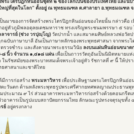
บพระไตรปิฎกหินอ่อนชุดที่ ๒ ของโลกเป็นของประเทศไทย และนับว่า
หญ่ที่สุดในโลก” ตั้งอยู่ ณ พุทธมณฑล ต.ศาลายา อ.พุทธมณฑล 
ป็นมาของการจัดสร้างพระไตรปิฎกหินอ่อนของไทยนั้น กล่าวคือ เ
้าอยู่หัวภูมิพลอดุลยเดชมหาราช ทรงเจริญพระชนมพรรษา ๕ รอบ
คลาจารย์ (ช่วง วรปุญฺโญ)
วัดปากน้ำ และสมาคมศิษย์หลวงพ่อวัดปา
ฎกฉบับภาษาบาลี อันเป็นภาษาหลักของพระพุทธศาสนา จากพระไตร
ตรวจชำระ และสังคายนาพระธรรมวินัย
ลงบนแผ่นหินอ่อนขนาดกว
-๘ นิ้ว จำนวน ๑,๔๑๘ แผ่น
เพื่อเป็นถาวรวัตถุอันเป็นนิมิตหมายแ
ในรัชสมัยของพระบาทสมเด็จพระเจ้าอยู่หัว รัชกาลที่ ๙ นี้ ให้ป
ทธศาสนาและชาติไทย
 ได้มีการก่อสร้าง
พระมหาวิหาร
เพื่อประดิษฐานพระไตรปิฎกหินอ่อนท
ศตะวันตก ด้านหลังพระพุทธรูปพระศรีศากยทศพลญาณประธานพุทธมณ
มประมาณ ๙ ไร่ ส่วนอาคารพระมหาวิหารก่อสร้างด้วยคอนกรีตเสริม
ตัวอาคารเป็นรูปแบบสถาปัตยกรรมไทย ลักษณะรูปทรงจตุรมุขทั้ง ๔
รย์
อยู่ตรงกลาง