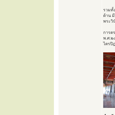
รวมทั
ด้าน ม
พระวิ
การตระ
พ.ศ.๒
ไตรปิ