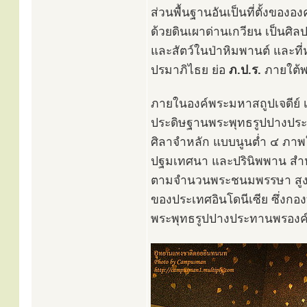
ส่วนพื้นฐานอันเป็นที่ตั้งขององ
ด้วยดินเผาด่านเกวียน เป็นศ
และสัตว์ในป่าหิมพานต์ และท
ปรมาภิไธย ย่อ
ภ.ป.ร.
ภายใต้พ
ภายในองค์พระมหาสถูปเจดีย์ เ
ประดิษฐานพระพุทธรูปปางประ
ศิลาจำหลัก แบบนูนต่ำ ๔ ภาพให
ปฐมเทศนา และปรินิพพาน สำหร
ตามจำนวนพระชนมพรรษา สูง ๘
ของประเทศอินโดนีเซีย ซึ่งกอ
พระพุทธรูปปางประทานพรองค์น