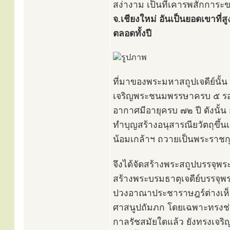
สง่างาม เป็นที่เคารพสักกา
จ.เชียงใหม่ อันเป็นยอดเขาที่
ตลอดทั้งปี
ที่มาของพระมหาสถูปเจดีย์นั้
เจริญพระชนมพรรษาครบ ๕ รอบ ใ
อากาศมีอายุครบ ๗๒ ปี ดังนั้น
ทำบุญสร้างอนุสารณียวัตถุขึ้
น้อมเกล้าฯ ถวายเป็นพระราชก
จึงได้จัดสร้างพระสถูปบรรจุพระ
สร้างพระบรมธาตุเจดีย์บรรจุพ
ปวงอาณาประชาราษฎร์ต่างเห็
ศาสนูปถัมภก โดยเฉพาะทรงช่ว
กาลรัชสมัยใดแล้ว ยังทรงเจร