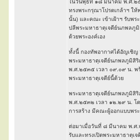
ในวันพุธที่ ๑๘ มีนาคม พ.ศ.๒๕
ทรงพระกรุณาโปรดเกล้าฯ ให
นั้น) และคณะ เข้าเฝ้าฯ รับพ
ปลีพระมหาธาตุเจดีย์นภพลภูม
ด้วยพระองค์เอง
ทั้งนี้ กองทัพอากาศได้อัญเชิ
พระมหาธาตุเจดีย์นภพลภูมิสิริ
พ.ศ.๒๕๓๕ เวลา ๐๙.๐๙ น. พร้
พระมหาธาตุเจดีย์นี้ด้วย
พระมหาธาตุเจดีย์นภพลภูมิสิริอ
พ.ศ.๒๕๓๒ เวลา ๑๒.๒๙ น. โด
การสร้าง มีคณะผู้ออกแบบพระม
ต่อมาเมื่อวันที่ ๘ มีนาคม พ.
รับและทรงเปิดพระมหาธาตุเจด