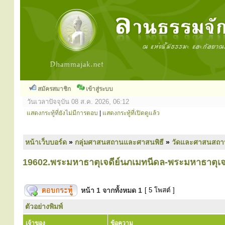
สมัครสมาชิก
เข้าสู่ระบบ
วันเวลาปัจจุบัน 08 ส.ค. 2026, 06:12
แสดงกระทู้ที่ยังไม่มีการตอบ
|
แสดงกระทู้ที่เปิดดูแล้ว
หน้าเว็บบอร์ด
»
กลุ่มศาสนสถานและศาสนพิธี
»
วัดและศาสนสถา
19602.พระมหาธาตุเจดีย์นภเมทนีดล-พระมหาธาตุเจดี
หน้า
1
จากทั้งหมด
1
[ 5 โพสต์ ]
ตัวอย่างพิมพ์
เจ้าของ
ข้อความ