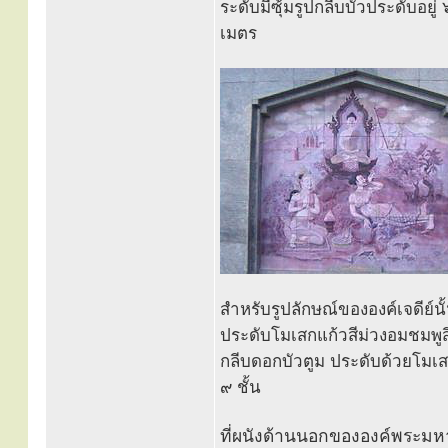
ระดับมีซุ้มรูปกลีบบัวประดับอย
เมตร
สำหรับรูปลักษณ์ขององค์เจดีย์นั
ประดับโมเสกแก้วสีม่วงอมชมพูสี
กลีบดอกบัวตูม ประดับด้วยโมเสก
๙ ชั้น
ที่ผนังด้านนอกขององค์พระมหาธ