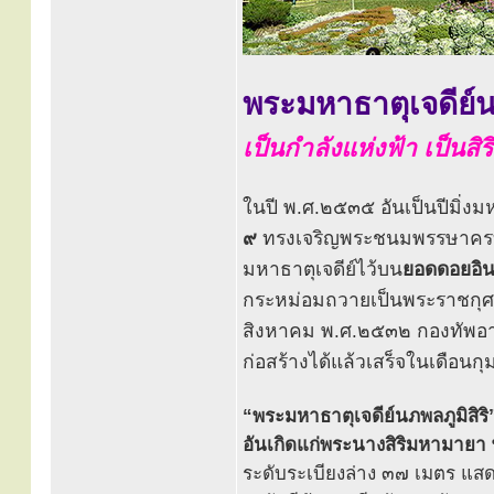
พระมหาธาตุเจดีย์นภ
เป็นกำลังแห่งฟ้า เป็นสิร
ในปี พ.ศ.๒๕๓๕ อันเป็นปีมิ่งม
๙
ทรงเจริญพระชนมพรรษาครบ ๕
มหาธาตุเจดีย์ไว้บน
ยอดดอยอิ
กระหม่อมถวายเป็นพระราชกุศล แ
สิงหาคม พ.ศ.๒๕๓๒ กองทัพอากา
ก่อสร้างได้แล้วเสร็จในเดือนก
“พระมหาธาตุเจดีย์นภพลภูมิสิริ
อันเกิดแก่พระนางสิริมหามาย
ระดับระเบียงล่าง ๓๗ เมตร แ