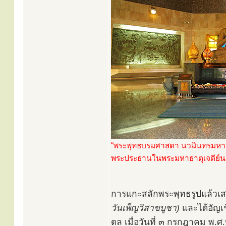
“พระพุทธบรมศาสดา นวมินทรมหาจัก
พระประธานในพระมหาธาตุเจดีย์น
การแกะสลักพระพุทธรูปแล้วเส
วันเพ็ญวิสาขบูชา)
และได้อัญเ
ดล เมื่อวันที่ ๓ กรกฎาคม พ