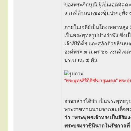
ของพระภิกษุณี ผู้เป็นเอตทัคคะ
ส่วนที่ด้านบนของซุ้มประตูทั้
ภายในเจดีย์เป็นโถงเพดานสูง
เป็นพระพุทธรูปปางรำพึง ซึ่ง
เจ้าสิริกิติ์ฯ แกะสลักด้วย
องค์พระ ๓ เมตร ๒๐ เซนติเมตร
ประมาณ ๕ ตัน
“พระพุทธสิริกิติฑีฆายุมงคล” พระ
อาจกล่าวได้ว่า เป็นพระพุทธรู
พระราชทานนามจากสมเด็จพระนาง
ว่า “พระพุทธเจ้าทรงเป็นสิริ
พระบรมราชินีนาถในรัชกาลที่