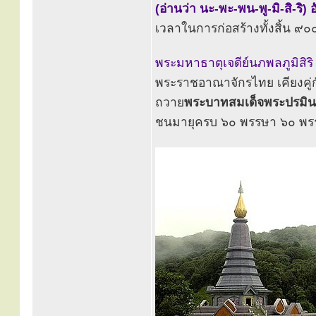
(อ่านว่า นะ-พะ-พน-พู-มิ-สิ-ริ)
เวลาในการก่อสร้างทั้งสิ้น ๙๐
พระมหาธาตุเจดีย์นภพลภูมิสิริ
พระราชอาณาจักรไทย เคียงคู่
ถวาย
พระบาทสมเด็จพระปรมินท
ชนมายุครบ ๖๐ พรรษา ๖๐ พรรษ