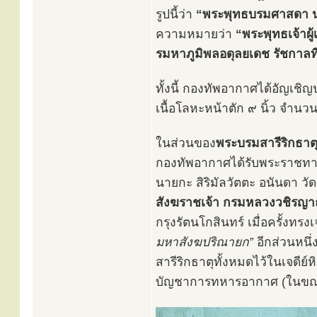
รูปนี้ว่า
“พระพุทธบรมศาสดา นว
ความหมายว่า
“พระพุทธเจ้าผ
รมหาภูมิพลอดุลยเดช รัชกาลท
ทั้งนี้ กองทัพอากาศได้อัญเช
เนื้อโลหะหน้าตัก ๙ นิ้ว จำนว
ในส่วนของ
พระบรมสารีริกธาต
กองทัพอากาศได้รับพระราชทาน
นายกะ สิริมัลวัตตะ อนันดา วั
สังฆราชเจ้า กรมหลวงวชิรญาณ
กรุงรัตนโกสินทร์ เมื่อครั้งทรง
มหาสังฆปริณายก”
อีกส่วนหนึ่
สารีริกธาตุทั้งหมดไว้ในเจดีย
บัญชาการทหารอากาศ (ในขณะน