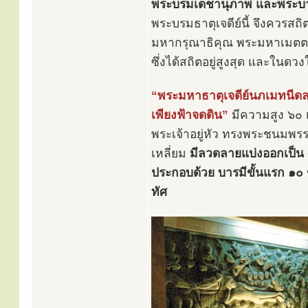
พระบรมเดชานุภาพ และพระบาร
พระบรมธาตุเจดีย์นี้ จึงควรสถิต
มหากรุณาธิคุณ พระมหาเมตตาธ
ซึ่งได้สถิตอยู่สูงสุด และในด
“พระมหาธาตุเจดีย์นภเมทนีดล”
เพียงฟ้าจดดิน”
มีความสูง ๖๐ เ
พระเจ้าอยู่หัว ทรงพระชนมพร
เหลี่ยม
มีลวดลายแบ่งออกเป็น 
ประกอบด้วย บารมีขั้นแรก ๑๐ ข
ทัศ