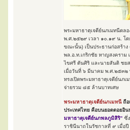
พระมหาธาตุเจดีย์นภเมทนีดลองค์
พ.ศ.๒๕๒๙ เวลา ๑๐.๑๙ น. โดย
ขณะนั้น) เป็นประธานก่อสร้า
พล.อ.ท.เกริกชัย หาญสงคราม 
ไขศรี ตันศิริ และนายสันติ ชย
เมื่อวันที่ ๖ มีนาคม พ.ศ.๒๕๓
ทรงเปิดพระมหาธาตุเจดีย์นภเมทน
จ่ายรวม ๔๕ ล้านบาทเศษ
พระมหาธาตุเจดีย์นภเมทนี
ถือ
ประเทศไทย คือบนยอดดอยอิน
มหาธาตุเจดีย์นภพลภูมิสิริ”
ซึ่
ราชินีนาถในรัชกาลที่ ๙ เมื่อ