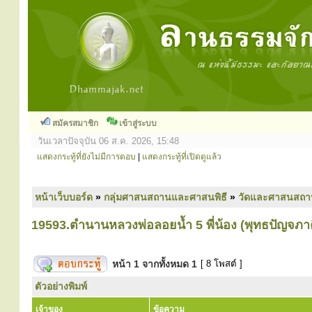
สมัครสมาชิก
เข้าสู่ระบบ
วันเวลาปัจจุบัน 06 ส.ค. 2026, 15:48
แสดงกระทู้ที่ยังไม่มีการตอบ
|
แสดงกระทู้ที่เปิดดูแล้ว
หน้าเว็บบอร์ด
»
กลุ่มศาสนสถานและศาสนพิธี
»
วัดและศาสนสถา
19593.ตำนานหลวงพ่อลอยน้ำ 5 พี่น้อง (พุทธปัญจภาคี
หน้า
1
จากทั้งหมด
1
[ 8 โพสต์ ]
ตัวอย่างพิมพ์
เจ้าของ
ข้อความ