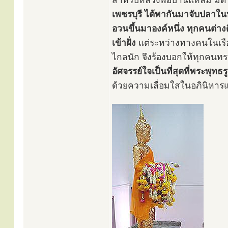
สำหรับหลวงพ่อบ้านแหลม มีตำน
เพชรบุรี ได้พากันมาจับปลาในท
อวนขึ้นมาองค์หนึ่ง ทุกคนต่า
เข้าฝั่ง
แต่ระหว่างทางคนในเรือไ
ไกลนัก จึงร้องบอกให้ทุกคนทรา
อัศจรรย์ใจเป็นที่สุดที่พระพุท
ด้วยความเลื่อมใสในอภินิหารแล