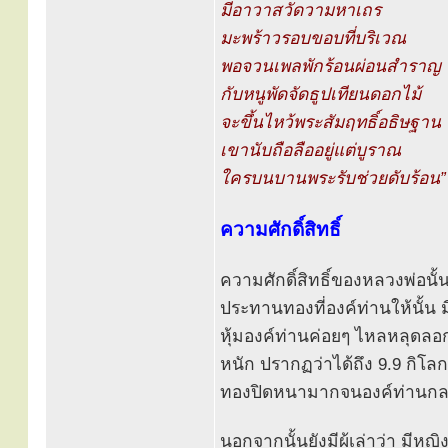
มีอาวาสวัดวามหาเถร
มะพร้าวรอบขอบที่บริเวณ
พอจวนเพลพักร้อนผ่อนสำราญ
กับหนูพัดจัดธูปเทียนดอกไม้
จะขึ้นไหว้พระสัมฤทธิ์อธิษฐาน
เขานับถือลืออยู่แต่บูราณ
ใครบนบานพระรับช่วยดับร้อน”
ความศักดิ์สิทธิ์
ความศักดิ์สิทธิ์ของหลวงพ่อนั
ประทานทองที่องค์ท่านให้นั้น ม
หุ้มองค์ท่านค่อยๆ ไหลหลุดลอ
หนัก ปรากฏว่าได้ถึง 9.9 กิโลก
ทองปิดหนามากจนองค์ท่านกลม
นอกจากนั้นยังมีผู้เล่าว่า มี