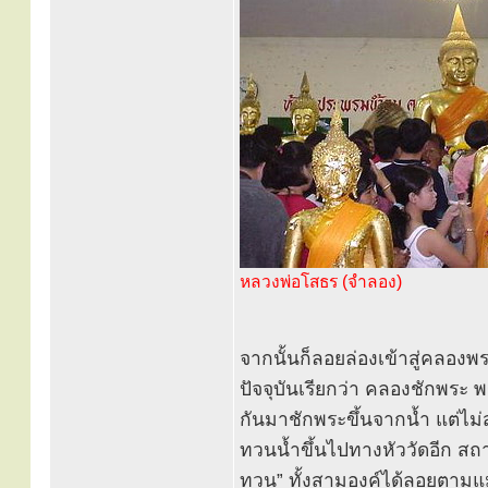
หลวงพ่อโสธร (จำลอง)
จากนั้นก็ลอยล่องเข้าสู่คลอง
ปัจจุบันเรียกว่า คลองชักพระ
กันมาชักพระขึ้นจากน้ำ แต่ไม่ส
ทวนน้ำขึ้นไปทางหัววัดอีก สถาน
ทวน” ทั้งสามองค์ได้ลอยตามแม