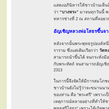
แสดงอภินิหารให้ชาวบ้านเห็นอี
ว่า
“บางพระ”
มาจนทุกวันนี้ พร
ทหารช่างที่ 2 ณ สถานที่ลอยวนอ
อัญเชิญหลวงพ่อโสธรขึ้นจา
หลังจากนั้นพระพุทธรูปองค์หนึ
ราราม ซึ่งแต่เดิมเรียกว่า
วัดหง
สามารถนำขึ้นได้ จนกระทั่งมีอาจ
กับพระหัตถ์ จนสามารถอัญเชิ
2313
ในการนี้จึงจัดให้มีการสมโภชฉ
ชาวบ้านยังไม่รู้ว่าจะขนานนาม
ของท่าน คือ “พระศรี” เพราะเป็
เหตุการณ์หลายอย่างที่ทำให้
พุทธศรีโสธร” เพราะได้เกิดพายุ