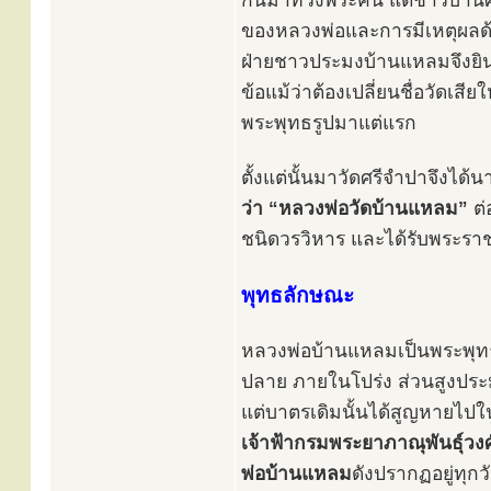
กันมาทวงพระคืน แต่ชาวบ้านศร
ของหลวงพ่อและการมีเหตุผลด้
ฝ่ายชาวประมงบ้านแหลมจึงยิน
ข้อแม้ว่าต้องเปลี่ยนชื่อวัดเสีย
พระพุทธรูปมาแต่แรก
ตั้งแต่นั้นมาวัดศรีจำปาจึงได้
ว่า “หลวงพ่อวัดบ้านแหลม”
ต่
ชนิดวรวิหาร และได้รับพระร
พุทธลักษณะ
หลวงพ่อบ้านแหลมเป็นพระพุทธ
ปลาย ภายในโปร่ง ส่วนสูงประ
แต่บาตรเดิมนั้นได้สูญหายไป
เจ้าฟ้ากรมพระยาภาณุพันธุ์วง
พ่อบ้านแหลม
ดังปรากฏอยู่ทุกวั