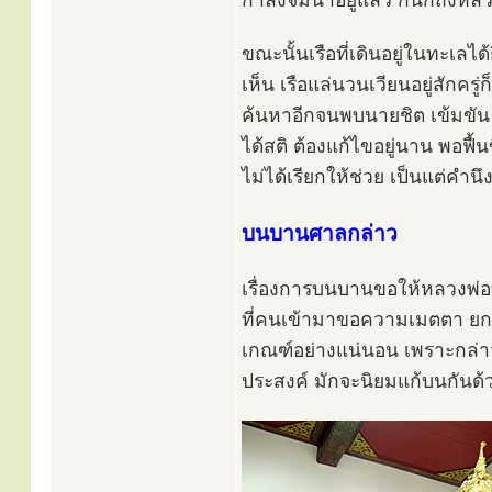
กำลังจมน้ำอยู่แล้ว ก็นึกถึงห
ขณะนั้นเรือที่เดินอยู่ในทะเลไ
เห็น เรือแล่นวนเวียนอยู่สักครู่ก
ค้นหาอีกจนพบนายชิต เข้มขัน 
ได้สติ ต้องแก้ไขอยู่นาน พอฟื
ไม่ได้เรียกให้ช่วย เป็นแต่คำ
บนบานศาลกล่าว
เรื่องการบนบานขอให้หลวงพ่อบ้า
ที่คนเข้ามาขอความเมตตา ยกเ
เกณฑ์อย่างแน่นอน เพราะกล่าวก
ประสงค์ มักจะนิยมแก้บนกันด้