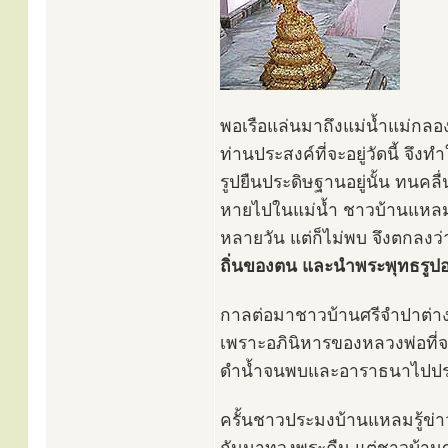
พอเรือแล่นมาถึงแม่น้ำแม่กล
ท่านประสงค์ที่จะอยู่วัดนี้ จึ
รูปยืนประดิษฐานอยู่นั้น ทนคลื
หายไปในแม่น้ำ ชาวบ้านแหลมพา
หลายวัน แต่ก็ไม่พบ จึงตกลงว่
ถิ่นของตน และนำพระพุทธรูปอง
กาลต่อมาชาวบ้านศรีจำปาต่างช
เพราะอภินิหารของหลวงพ่อที่จ
ดำน้ำจนพบและอาราธนาไปประด
ครั้นชาวประมงบ้านแหลมรู้ข่