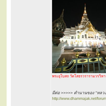
พระอุโบสถ วัดโสธรวรารามวรวิหา
มีต่อ >>>>> ตำนานของ “หลว
http://www.dhammajak.net/foru