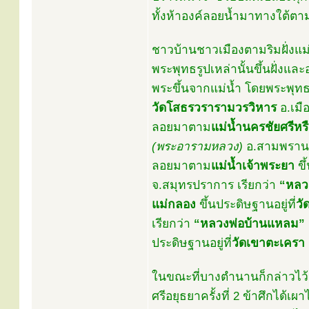
ทั้งห้าองค์ลอยน้ำมาทางใต้ต
ชาวบ้านชาวเมืองตามริมฝั่งแม่
พระพุทธรูปเหล่านั้นขึ้นฝั่งและ
พระขึ้นจากแม่น้ำ โดยพระพุท
วัดโสธรวรารามวรวิหาร
อ.เมื
ลอยมาตาม
แม่น้ำนครชัยศรีหรื
(พระอารามหลวง)
อ.สามพราน 
ลอยมาตาม
แม่น้ำเจ้าพระยา
ขึ
จ.สมุทรปราการ เรียกว่า
“หลว
แม่กลอง
ขึ้นประดิษฐานอยู่ที่
วั
เรียกว่า
“หลวงพ่อบ้านแหลม”
ประดิษฐานอยู่ที่
วัดเขาตะเครา
ในขณะที่บางตำนานก็กล่าวไว้ว่า
ศรีอยุธยาครั้งที่ 2 ข้าศึกได้