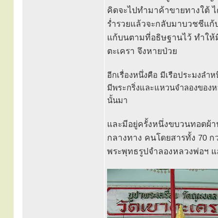
คิดจะไปทำมาค้าขายทางใต้ ได
ร่ำรวยแล้วจะกลับมาบวชชีแก้บ
แก้บนตามที่อธิษฐานไว้ ทำให้
ตะเครา จึงหายป่วย
อีกเรื่องหนึ่งคือ มีเรือประมงลำ
มีพระกริ่งและแหวนจำลองของหลว
นั้นมา
และมีอยู่ครั้งหนึ่งขบวนทอดผ้
กลางทาง คนโดยสารทั้ง 70 กว่า
พระพุทธรูปจำลองหลวงพ่อฯ แล้วอ