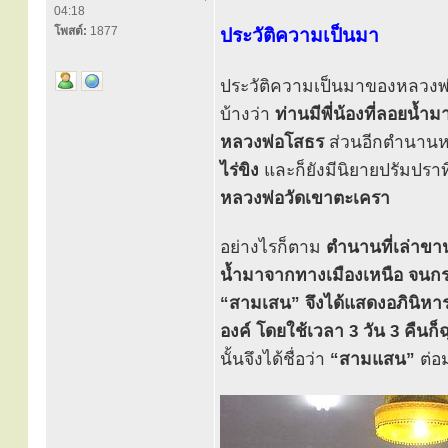
04:18
โพสต์:
1877
ประวัติความเป็นมา
ประวัติความเป็นมาของหลวงพ่
บ้างว่า
ท่านมีพี่น้องที่ลอยน้
หลวงพ่อโสธร
ส่วนอีกตำนานห
ไร่ขิง
และก็ยังมีนิยายปรัมปราที
หลวงพ่อวัดเขาตะเครา
อย่างไรก็ตาม
ตำนานที่เล่าขาน
น้ำมาจากทางเมืองเหนือ จนกระท
“สามเสน” จึงได้แสดงอภินิหาร
องค์ โดยใช้เวลา 3 วัน 3 คืนก็ฉุ
นั้นจึงได้ชื่อว่า
“สามแสน”
ต่อม