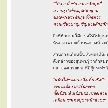
“ได้สรงน้ำชำระพระสัมฤทธิ์
ถวายธูปเทียนอุทิศพิษฐาน
ขอเดชะพระสัมฤทธิ์พิสดาร
ท่านเชี่ยวชาญเชิญช่วยด้วยสักค
สิ่งที่ห้ามบนก็คือ ขอให้ไม่
นั่นเอง เพราะถ้าบนอย่างนี้ จะ
ส่วนการแก้บนนั้น สิ่งของที่น
ดังกล่าวของสุนทรภู่ ว่าถ้าสมห
และของเสวยตามที่มีผู้กระทำ
“แม้นได้ของสองสิ่งเห็นจริงจัง
จะแต่งตั้งบายศรีมีละคร
ทั้งเทียนเงินเทียนทองของเสวย
เหมือนเขาเคยบูชาหน้าสิงขร”