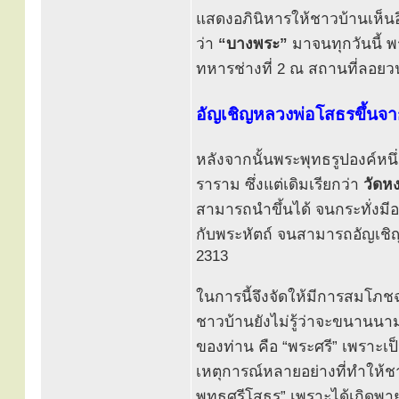
แสดงอภินิหารให้ชาวบ้านเห็นอี
ว่า
“บางพระ”
มาจนทุกวันนี้ พร
ทหารช่างที่ 2 ณ สถานที่ลอยวนอ
อัญเชิญหลวงพ่อโสธรขึ้นจา
หลังจากนั้นพระพุทธรูปองค์หนึ
ราราม ซึ่งแต่เดิมเรียกว่า
วัดหง
สามารถนำขึ้นได้ จนกระทั่งมีอาจ
กับพระหัตถ์ จนสามารถอัญเชิ
2313
ในการนี้จึงจัดให้มีการสมโภชฉ
ชาวบ้านยังไม่รู้ว่าจะขนานนาม
ของท่าน คือ “พระศรี” เพราะเป็
เหตุการณ์หลายอย่างที่ทำให้
พุทธศรีโสธร” เพราะได้เกิดพายุ