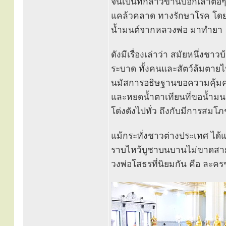
จนเป็นที่กล่าวขานบอกเล่าต่อ
แคล้วคลาด ทางรักษาโรค โดยใช
น้ำมนต์จากหลวงพ่อ มาทำยา
ดังมีเรื่องเล่าว่า สมัยหนึ่ง
ระบาด ทั้งคนและสัตว์ล้มตายไ
นมัสการอธิษฐานขอความคุ้มคร
และหยดน้ำตาเทียนที่ขอน้ำมนต
โด่งดังไปทั่ว ถึงกับมีการสมโ
แม้กระทั่งชาวต่างประเทศ ได้แ
ราบไหว้บูชาบนบานไม่ขาดสาย
วงพ่อโสธรที่นิยมกัน คือ ละคร