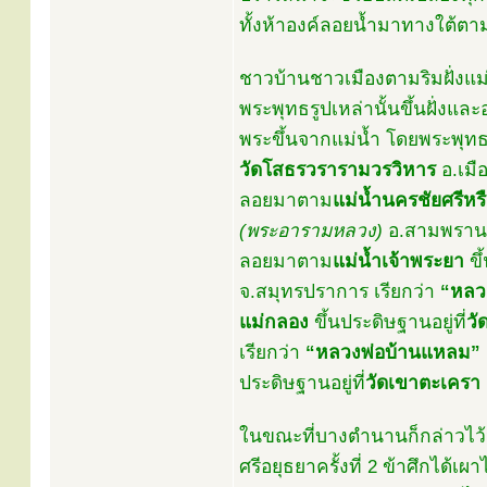
ทั้งห้าองค์ลอยน้ำมาทางใต้ต
ชาวบ้านชาวเมืองตามริมฝั่งแม่
พระพุทธรูปเหล่านั้นขึ้นฝั่งและ
พระขึ้นจากแม่น้ำ โดยพระพุท
วัดโสธรวรารามวรวิหาร
อ.เมื
ลอยมาตาม
แม่น้ำนครชัยศรีหรื
(พระอารามหลวง)
อ.สามพราน 
ลอยมาตาม
แม่น้ำเจ้าพระยา
ขึ
จ.สมุทรปราการ เรียกว่า
“หลว
แม่กลอง
ขึ้นประดิษฐานอยู่ที่
วั
เรียกว่า
“หลวงพ่อบ้านแหลม”
ประดิษฐานอยู่ที่
วัดเขาตะเครา
ในขณะที่บางตำนานก็กล่าวไว้ว่า
ศรีอยุธยาครั้งที่ 2 ข้าศึกได้