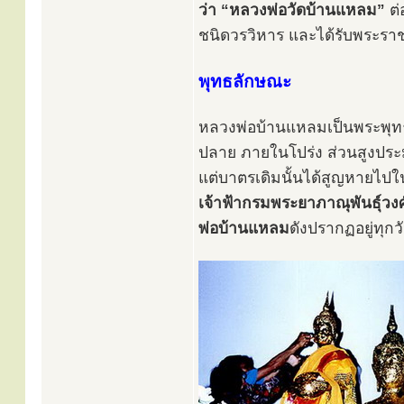
ว่า “หลวงพ่อวัดบ้านแหลม”
ต่
ชนิดวรวิหาร และได้รับพระร
พุทธลักษณะ
หลวงพ่อบ้านแหลมเป็นพระพุทธ
ปลาย ภายในโปร่ง ส่วนสูงประ
แต่บาตรเดิมนั้นได้สูญหายไป
เจ้าฟ้ากรมพระยาภาณุพันธุ์วง
พ่อบ้านแหลม
ดังปรากฏอยู่ทุกวั