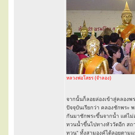
หลวงพ่อโสธร (จำลอง)
จากนั้นก็ลอยล่องเข้าสู่คลอง
ปัจจุบันเรียกว่า คลองชักพระ
กันมาชักพระขึ้นจากน้ำ แต่ไม่ส
ทวนน้ำขึ้นไปทางหัววัดอีก สถาน
ทวน” ทั้งสามองค์ได้ลอยตามแม