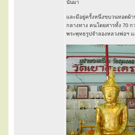
นั้นมา
และมีอยู่ครั้งหนึ่งขบวนทอดผ้
กลางทาง คนโดยสารทั้ง 70 กว่า
พระพุทธรูปจำลองหลวงพ่อฯ แล้วอ