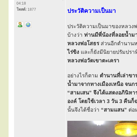
04:18
โพสต์:
1877
ประวัติความเป็นมา
ประวัติความเป็นมาของหลวงพ่
บ้างว่า
ท่านมีพี่น้องที่ลอยน้
หลวงพ่อโสธร
ส่วนอีกตำนานห
ไร่ขิง
และก็ยังมีนิยายปรัมปราที
หลวงพ่อวัดเขาตะเครา
อย่างไรก็ตาม
ตำนานที่เล่าขาน
น้ำมาจากทางเมืองเหนือ จนกระท
“สามเสน” จึงได้แสดงอภินิหาร
องค์ โดยใช้เวลา 3 วัน 3 คืนก็ฉุ
นั้นจึงได้ชื่อว่า
“สามแสน”
ต่อม