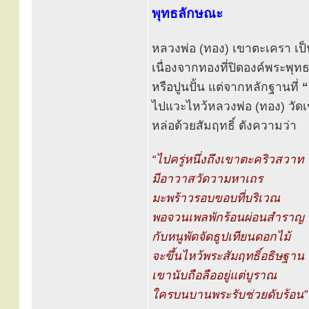
พุทธลักษณะ
หลวงพ่อ (ทอง) เขาตะเครา เป็นพ
เนื่องจากทองที่ปิดองค์พระพุท
หรือปูนปั้น แต่จากหลักฐานที่
“
ไปแวะไหว้หลวงพ่อ (ทอง) วัดเ
หล่อด้วยสัมฤทธิ์ ดังความว่า
“ไปครู่หนึ่งถึงเขาตะคริวสวาท
มีอาวาสวัดวามหาเถร
มะพร้าวรอบขอบที่บริเวณ
พอจวนเพลพักร้อนผ่อนสำราญ
กับหนูพัดจัดธูปเทียนดอกไม้
จะขึ้นไหว้พระสัมฤทธิ์อธิษฐาน
เขานับถือลืออยู่แต่บูราณ
ใครบนบานพระรับช่วยดับร้อน”