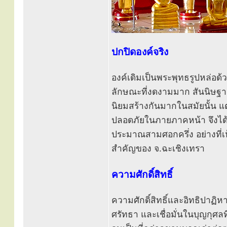
ปกปิดองค์จริง
องค์เดิมเป็นพระพุทธรูปหล่อด
ลักษณะที่งดงามมาก สันนิษฐาน
นิยมสร้างกันมากในสมัยนั้น แ
ปลอดภัยในภายภาคหน้า จึงได้พอ
ประมาณสามศอกครึ่ง อย่างที่เ
สำคัญของ จ.ฉะเชิงเทรา
ความศักดิ์สิทธิ์
ความศักดิ์สิทธิ์และอิทธิปาฏิห
ศรัทธา และเชื่อมั่นในบุญกุศ