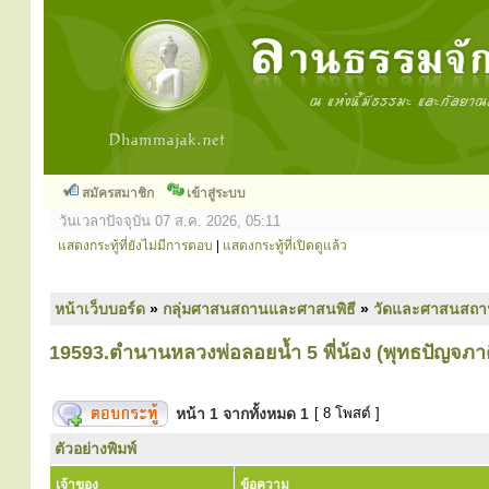
สมัครสมาชิก
เข้าสู่ระบบ
วันเวลาปัจจุบัน 07 ส.ค. 2026, 05:11
แสดงกระทู้ที่ยังไม่มีการตอบ
|
แสดงกระทู้ที่เปิดดูแล้ว
หน้าเว็บบอร์ด
»
กลุ่มศาสนสถานและศาสนพิธี
»
วัดและศาสนสถา
19593.ตำนานหลวงพ่อลอยน้ำ 5 พี่น้อง (พุทธปัญจภาคี
หน้า
1
จากทั้งหมด
1
[ 8 โพสต์ ]
ตัวอย่างพิมพ์
เจ้าของ
ข้อความ