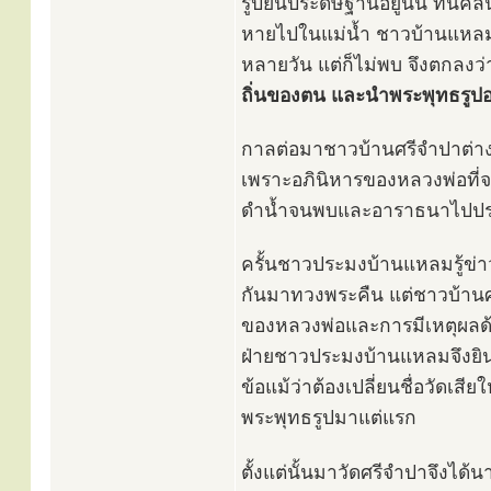
รูปยืนประดิษฐานอยู่นั้น ทนคลื
หายไปในแม่น้ำ ชาวบ้านแหลมพา
หลายวัน แต่ก็ไม่พบ จึงตกลงว่
ถิ่นของตน และนำพระพุทธรูปอง
กาลต่อมาชาวบ้านศรีจำปาต่างช
เพราะอภินิหารของหลวงพ่อที่จ
ดำน้ำจนพบและอาราธนาไปประด
ครั้นชาวประมงบ้านแหลมรู้ข่
กันมาทวงพระคืน แต่ชาวบ้านศร
ของหลวงพ่อและการมีเหตุผลด้
ฝ่ายชาวประมงบ้านแหลมจึงยิน
ข้อแม้ว่าต้องเปลี่ยนชื่อวัดเสีย
พระพุทธรูปมาแต่แรก
ตั้งแต่นั้นมาวัดศรีจำปาจึงได้