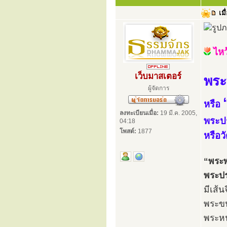
เมื
ไห
เว็บมาสเตอร์
พระ
ผู้จัดการ
หรือ
ลงทะเบียนเมื่อ:
19 มี.ค. 2005,
พระป
04:18
โพสต์:
1877
หรือ
“พระ
พระปร
มีเส้
พระขน
พระหน