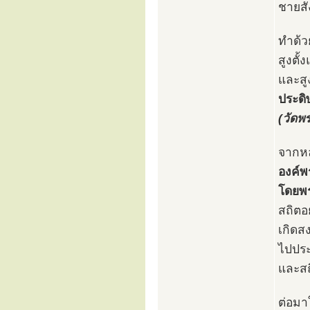
ชายสั
ทำด้ว
สูงตั
และสู
ประดิ
(วัดพ
จากหล
องค์พ
โดยพร
สถิตอ
เกิดส
ไปประ
และสถ
ต่อมา