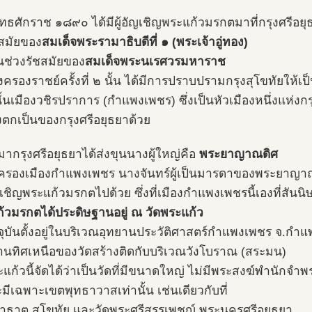
ุทธศักราช ๑๘๙๐ ได้มีผู้อัญเชิญพระแก้วมรกตมาที่กรุงศรีอยุ
สมัยของ
สมเด็จพระรามาธิบดีที่ ๑ (พระเจ้าอู่ทอง)
ช่วงรัชสมัยของ
สมเด็จพระนเรศวรมหาราช
งครองราชย์ครั้งที่ ๒ นั้น ได้มีการปราบปรามกรุงสุโขทัยให้เป็
้นเมืองวชิรปราการ (กำแพงเพชร) ซึ่งเป็นหัวเมืองหนึ่งแห่งกร
องตกเป็นของกรุงศรีอยุธยาด้วย
อมากรุงศรีอยุธยาได้ส่งขุนนางผู้ใหญ่คือ
พระยาญาณดิศ
รองเมืองกำแพงเพชร นางจันทร์ผู้เป็นมารดาของพระยาญา
ญเชิญพระแก้วมรกตไปด้วย ซึ่งที่เมืองกำแพงเพชรนี้เองที่สันน
้วมรกตได้ประดิษฐานอยู่ ณ วัดพระแก้ว
ัจจุบันตั้งอยู่ในบริเวณอุทยานประวัติศาสตร์กำแพงเพชร จ.กำ
านทิศเหนือของวัดสร้างติดกับบริเวณวังโบราณ (สระมน)
ะแก้วนี้จัดได้ว่าเป็นวัดที่มีขนาดใหญ่ ไม่มีพระสงฆ์พำนักจำ
มีเฉพาะเขตพุทธาวาสเท่านั้น เช่นเดียวกับที่
าธาตุ สุโขทัย และวัดพระศรีสรรเพชญ์ พระนครศรีอยุธยา