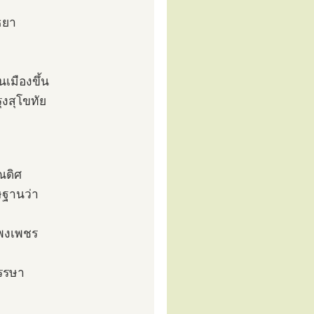
ธยา
นเมืองขึ้น
ุงสุโขทัย
ณดิศ
ิษฐานว่า
แพงเพชร
พรรษา