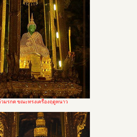
้วมรกต ขณะทรงเครื่องฤดูหนาว