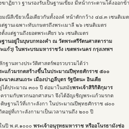
งฆาฏิยาว ฐานรองรับเป็นฐานเขียง มีหน้ากระดานโค้งออกข
ยมณีสีเขียวเนื้อเดียวกันทั้งองค์ หน้าตักกว้าง ๔๘.๓ เซนติเม
้งแต่ฐานเฉพาะทับเกษตรถึงพระเมาลี ๒๖ เซนติเมตร
งตั้งแต่ฐานถึงยอดพระเศียร ๖๖ เซนติเมตร
ษฐานอยู่ในบุษบกทองคำ ณ วัดพระศรีรัตนศาสดาราม
ระแก้ว)
ในพระบรมมหาราชวัง เขตพระนคร กรุงเทพฯ
ักฐานทางประวัติศาสตร์พอรวบรวมได้ว่า
ระแก้วมรกตสร้างขึ้นในประมาณปีพุทธศักราช ๕๐๐
ะนาคเสนเถระ เมืองปาฏลีบุตร รัฐปัตนะ อินเดีย
ยู่ได้ประมาณ ๓๐๐ ปี ต่อมาในสมัย
พระเจ้าสิริกิติกุมาร
งครามกับพวกนอกศาสนา จึงได้อัญเชิญพระแก้วมรกต
ดิษฐานไว้ที่เกาะลังกา ในประมาณปีพุทธศักราช ๘๐๐
ิตอยู่ที่เกาะลังกามาเป็นเวลานานถึง ๒๐๐ ปี
ในปี พ.ศ.๑๐๐๐
พระเจ้าอนุรุทธมหาราช หรืออโนรธามังช่อ