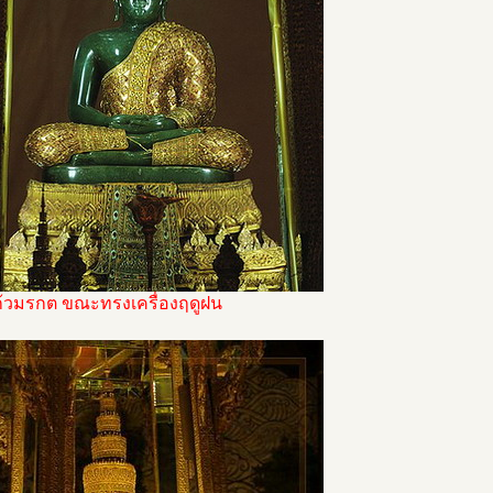
้วมรกต ขณะทรงเครื่องฤดูฝน