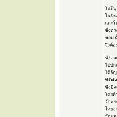
ในปีพ
ในรัช
และใน
ซึ่งทร
ขณะนั
จึงต้
ซึ่งต่
ไปปกค
ได้อั
พระแก
ซึ่งป
โดยด้
วัดพร
โดยจะ
วัดมห