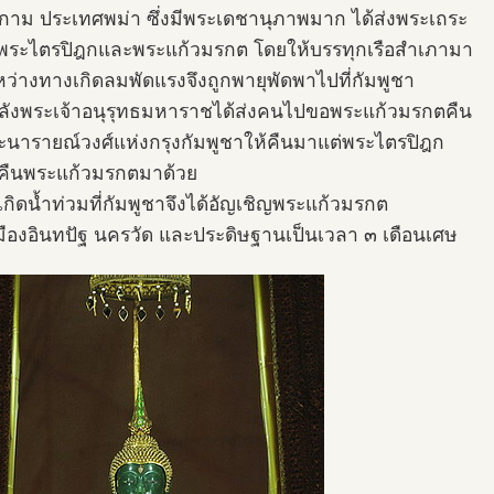
ุกาม ประเทศพม่า ซึ่งมีพระเดชานุภาพมาก ได้ส่งพระเถระ
ระไตรปิฎกและพระแก้วมรกต โดยให้บรรทุกเรือสำเภามา
หว่างทางเกิดลมพัดแรงจึงถูกพายุพัดพาไปที่กัมพูชา
ังพระเจ้าอนุรุทธมหาราชได้ส่งคนไปขอพระแก้วมรกตคืน
ะนารายณ์วงศ์แห่งกรุงกัมพูชาให้คืนมาแต่พระไตรปิฎก
่คืนพระแก้วมรกตมาด้วย
เกิดน้ำท่วมที่กัมพูชาจึงได้อัญเชิญพระแก้วมรกต
เมืองอินทปัฐ นครวัด และประดิษฐานเป็นเวลา ๓ เดือนเศษ