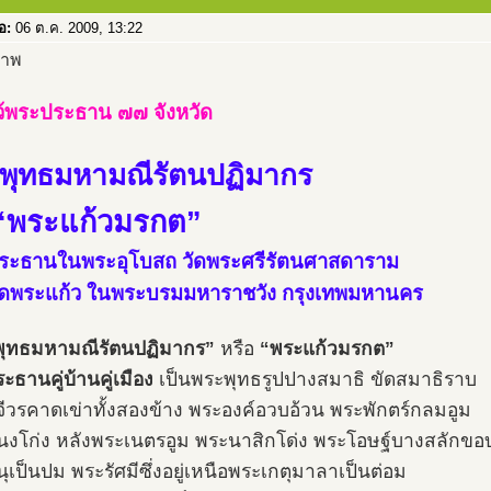
่อ:
06 ต.ค. 2009, 13:22
ว้พระประธาน ๗๗ จังหวัด
พุทธมหามณีรัตนปฏิมากร
“พระแก้วมรกต”
ระธานในพระอุโบสถ วัดพระศรีรัตนศาสดาราม
วัดพระแก้ว ในพระบรมมหาราชวัง กรุงเทพมหานคร
พุทธมหามณีรัตนปฏิมากร”
หรือ
“พระแก้วมรกต”
ะธานคู่บ้านคู่เมือง
เป็นพระพุทธรูปปางสมาธิ ขัดสมาธิราบ
นจีวรคาดเข่าทั้งสองข้าง พระองค์อวบอ้วน พระพักตร์กลมอูม
งโก่ง หลังพระเนตรอูม พระนาสิกโด่ง พระโอษฐ์บางสลักขอบท
ุเป็นปม พระรัศมีซึ่งอยู่เหนือพระเกตุมาลาเป็นต่อม