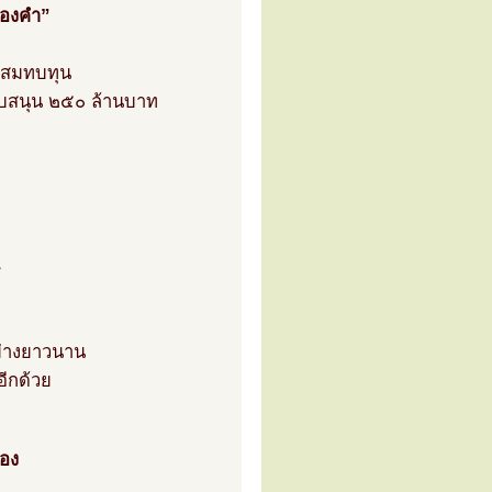
ทองคำ”
วมสมทบทุน
ับสนุน ๒๕๐ ล้านบาท
ช
ย่างยาวนาน
อีกด้วย
ือง