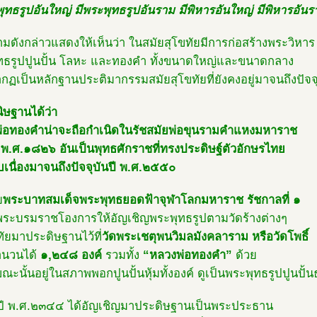
ุทธรูปอันใหญ่ มีพระพุทธรูปอันราม มีพิหารอันใหญ่ มีพิหารอัน
ามดังกล่าวแสดงให้เห็นว่า ในสมัยสุโขทัยมีการก่อสร้างพระวิหาร
ทธรูปปูนปั้น โลหะ และทองคำ ทั้งขนาดใหญ่และขนาดกลาง
กฏเป็นหลักฐานประติมากรรมสมัยสุโขทัยที่ยังคงอยู่มาจนถึงปัจจ
นิษฐานได้ว่า
่อทองคำน่าจะถือกำเนิดในรัชสมัยพ่อขุนรามคำแหงมหาราช
ี พ.ศ.๑๘๒๖ อันเป็นพุทธศักราชที่ทรงประดิษฐ์ตัวอักษรไทย
บเนื่องมาจนถึงปัจจุบันปี พ.ศ.๒๕๕๐
ย
พระบาทสมเด็จพระพุทธยอดฟ้าจุฬาโลกมหาราช รัชกาลที่ ๑
พระบรมราชโองการให้อัญเชิญพระพุทธรูปตามวัดร้างต่างๆ
ขทัยมาประดิษฐานไว้ที่
วัดพระเชตุพนวิมลมังคลาราม หรือวัดโพธิ์
ำนวนได้
๑,๒๔๘ องค์
รวมทั้ง
“หลวงพ่อทองคำ”
ด้วย
ขณะนั้นอยู่ในสภาพพอกปูนปั้นหุ้มทั้งองค์ ดูเป็นพระพุทธรูปปูนปั
ปี พ.ศ.๒๓๔๔ ได้อัญเชิญมาประดิษฐานเป็นพระประธาน