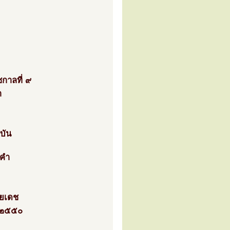
กาลที่ ๙
า
บัน
งคำ
ลยเดช
ศ.๒๕๕๐