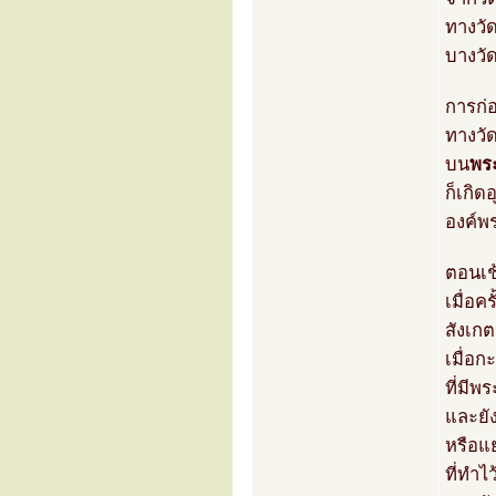
ทางวัด
บางวัด
การก่
ทางวัด
บน
พร
ก็เกิด
องค์พ
ตอนเช้
เมื่อค
สังเก
เมื่อก
ที่มีพ
และยั
หรือแ
ที่ทำไ