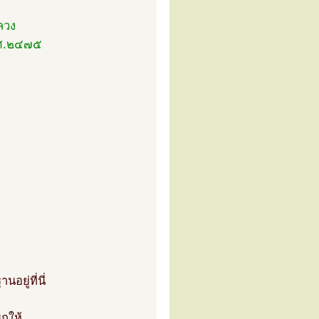
ลวง
พ.ศ.๒๔๗๕
ยู่ที่นี่
กให้