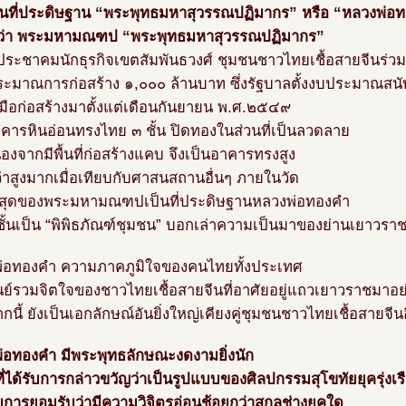
เป็นที่ประดิษฐาน “พระพุทธมหาสุวรรณปฏิมากร” หรือ “หลวงพ่อ
ว่า พระมหามณฑป “พระพุทธมหาสุวรรณปฏิมากร”
ประชาคมนักธุรกิจเขตสัมพันธวงศ์ ชุมชนชาวไทยเชื้อสายจีนร่
ระมาณการก่อสร้าง ๑,๐๐๐ ล้านบาท ซึ่งรัฐบาลตั้งงบประมาณสน
งมือก่อสร้างมาตั้งแต่เดือนกันยายน พ.ศ.๒๕๔๙
าคารหินอ่อนทรงไทย ๓ ชั้น ปิดทองในส่วนที่เป็นลวดลาย
่องจากมีพื้นที่ก่อสร้างแคบ จึงเป็นอาคารทรงสูง
อว่าสูงมากเมื่อเทียบกับศาสนสถานอื่นๆ ภายในวัด
นสุดของพระมหามณฑปเป็นที่ประดิษฐานหลวงพ่อทองคำ
 ชั้นเป็น “พิพิธภัณฑ์ชุมชน” บอกเล่าความเป็นมาของย่านเยาวรา
่อทองคำ ความภาคภูมิใจของคนไทยทั้งประเทศ
ูนย์รวมจิตใจของชาวไทยเชื้อสายจีนที่อาศัยอยู่แถวเยาวราชมาอ
นี้ ยังเป็นเอกลักษณ์อันยิ่งใหญ่เคียงคู่ชุมชนชาวไทยเชื้อสายจีน
่อทองคำ มีพระพุทธลักษณะงดงามยิ่งนัก
ี่ได้รับการกล่าวขวัญว่าเป็นรูปแบบของศิลปกรรมสุโขทัยยุครุ่งเร
รับการยอมรับว่ามีความวิจิตรอ่อนช้อยกว่าสกุลช่างยุคใด