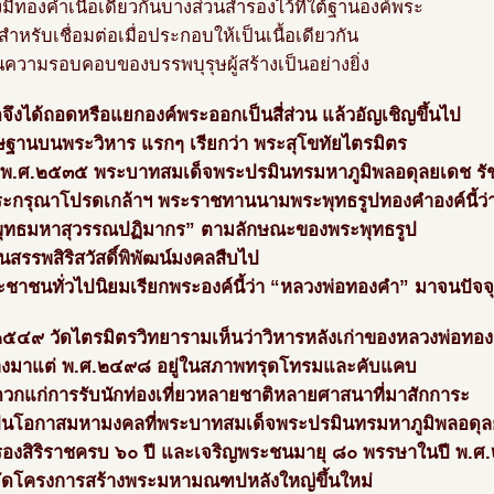
มีทองคำเนื้อเดียวกันบางส่วนสำรองไว้ที่ใต้ฐานองค์พระ
ว้สำหรับเชื่อมต่อเมื่อประกอบให้เป็นเนื้อเดียวกัน
นความรอบคอบของบรรพบุรุษผู้สร้างเป็นอย่างยิ่ง
จึงได้ถอดหรือแยกองค์พระออกเป็นสี่ส่วน แล้วอัญเชิญขึ้นไป
ษฐานบนพระวิหาร แรกๆ เรียกว่า พระสุโขทัยไตรมิตร
 พ.ศ.๒๕๓๕ พระบาทสมเด็จพระปรมินทรมหาภูมิพลอดุลยเดช รัช
ะกรุณาโปรดเกล้าฯ พระราชทานนามพระพุทธรูปทองคำองค์นี้ว่
ุทธมหาสุวรรณปฏิมากร” ตามลักษณะของพระพุทธรูป
ป็นสรรพสิริสวัสดิ์พิพัฒน์มงคลสืบไป
ะชาชนทั่วไปนิยมเรียกพระองค์นี้ว่า “หลวงพ่อทองคำ” มาจนปัจจุ
๒๕๔๙ วัดไตรมิตรวิทยารามเห็นว่าวิหารหลังเก่าของหลวงพ่อทอ
ร้างมาแต่ พ.ศ.๒๔๙๘ อยู่ในสภาพทรุดโทรมและคับแคบ
ดวกแก่การรับนักท่องเที่ยวหลายชาติหลายศาสนาที่มาสักการะ
็นโอกาสมหามงคลที่พระบาทสมเด็จพระปรมินทรมหาภูมิพลอดุ
องสิริราชครบ ๖๐ ปี และเจริญพระชนมายุ ๘๐ พรรษาในปี พ.
้จัดโครงการสร้างพระมหามณฑปหลังใหญ่ขึ้นใหม่