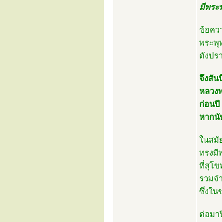
มีพระพ
ข้อคว
พระพุ
ดังปรา
จึงสัน
หลวงพ
ก่อนป
หากนั
ในสมั
ทรงมี
ที่สุโ
รวมจ
ซึ่งใน
ต่อมา