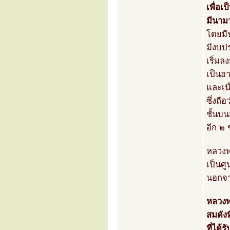
เพื่อ
มีนาม
โดยมี
มีงบป
เริ่มล
เป็นอ
และเนื
ซึ่งถื
ชั้นบ
อีก ๒
หลวงพ
เป็นศ
นอกจาก
หลวงพ
สมดังท
ที่ได้