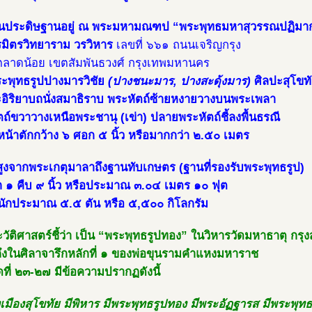
บันประดิษฐานอยู่ ณ พระมหามณฑป “พระพุทธมหาสุวรรณปฏิมา
รมิตรวิทยาราม วรวิหาร
เลขที่ ๖๖๑ ถนนเจริญกรุง
ลาดน้อย เขตสัมพันธวงศ์ กรุงเทพมหานคร
ระพุทธรูปปางมารวิชัย
(ปางชนะมาร, ปางสะดุ้งมาร)
ศิลปะสุโขท
อิริยาบถนั่งสมาธิราบ พระหัตถ์ซ้ายหงายวางบนพระเพลา
ถ์ขวาวางเหนือพระชานุ (เข่า) ปลายพระหัตถ์ชี้ลงพื้นธรณี
น้าตักกว้าง ๖ ศอก ๕ นิ้ว หรือมากกว่า ๒.๕๐ เมตร
ูงจากพระเกตุมาลาถึงฐานทับเกษตร (ฐานที่รองรับพระพุทธรูป)
 ๑ คืบ ๙ นิ้ว หรือประมาณ ๓.๐๔ เมตร ๑๐ ฟุต
หนักประมาณ ๕.๕ ตัน หรือ ๕,๕๐๐ กิโลกรัม
วัติศาสตร์ชี้ว่า เป็น “พระพุทธรูปทอง” ในวิหารวัดมหาธาตุ กรุง
างถึงในศิลาจารึกหลักที่ ๑ ของพ่อขุนรามคำแหงมหาราช
ที่ ๒๓-๒๗ มีข้อความปรากฏดังนี้
เมืองสุโขทัย มีพิหาร มีพระพุทธรูปทอง มีพระอัฏฐารส มีพระพุทธ