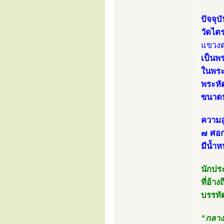
ปัจจุ
วัดไต
แขวงต
เป็นพ
ในพระ
พระหัต
ขนาดห
ความส
๗ ศอก
มีน้ำ
นักประ
ที่อ้
บรรทัด
“กลาง