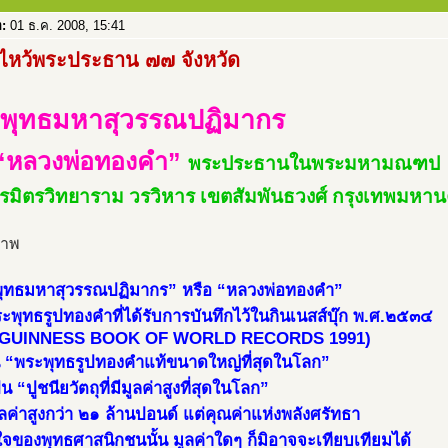
อ:
01 ธ.ค. 2008, 15:41
ไหว้พระประธาน ๗๗ จังหวัด
พุทธมหาสุวรรณปฏิมากร
“หลวงพ่อทองคำ”
พระประธานในพระมหามณฑป
ตรมิตรวิทยาราม วรวิหาร เขตสัมพันธวงศ์ กรุงเทพมหา
ุทธมหาสุวรรณปฏิมากร” หรือ “หลวงพ่อทองคำ”
ะพุทธรูปทองคำที่ได้รับการบันทึกไว้ในกินเนสส์บุ๊ก พ.ศ.๒๕๓๔
 GUINNESS BOOK OF WORLD RECORDS 1991)
็น “พระพุทธรูปทองคำแท้ขนาดใหญ่ที่สุดในโลก”
น “ปูชนียวัตถุที่มีมูลค่าสูงที่สุดในโลก”
ูลค่าสูงกว่า ๒๑ ล้านปอนด์ แต่คุณค่าแห่งพลังศรัทธา
ใจของพุทธศาสนิกชนนั้น มูลค่าใดๆ ก็มิอาจจะเทียบเทียมได้