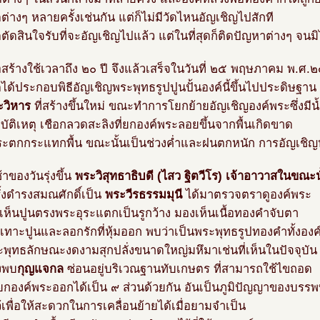
ต่างๆ หลายครั้งเช่นกัน แต่ก็ไม่มีวัดไหนอัญเชิญไปสักที
ตัดสินใจรับที่จะอัญเชิญไปแล้ว แต่ในที่สุดก็ติดปัญหาต่างๆ จนม
อสร้างใช้เวลาถึง ๒๐ ปี จึงแล้วเสร็จในวันที่ ๒๕ พฤษภาคม พ.ศ
ได้ประกอบพิธีอัญเชิญพระพุทธรูปปูนปั้นองค์นี้ขึ้นไปประดิษฐาน
ะวิหาร
ที่สร้างขึ้นใหม่ ขณะทำการโยกย้ายอัญเชิญองค์พระซึ่งมี
อุบัติเหตุ เชือกลวดสะลิงที่ยกองค์พระลอยขึ้นจากพื้นเกิดขาด
ระตกกระแทกพื้น ขณะนั้นเป็นช่วงค่ำและฝนตกหนัก การอัญเชิญ
าของวันรุ่งขึ้น
พระวิสุทธาธิบดี (ไสว ฐิตวีโร) เจ้าอาวาสในขณะน
รั้งดำรงสมณศักดิ์เป็น
พระวีรธรรมมุนี
ได้มาตรวจตราดูองค์พระ
ตเห็นปูนตรงพระอุระแตกเป็นรูกว้าง มองเห็นเนื้อทองคำจับตา
ะเทาะปูนและลอกรักที่หุ้มออก พบว่าเป็นพระพุทธรูปทองคำทั้งองค
ระพุทธลักษณะงดงามสุกปลั่งขนาดใหญ่มหึมาเช่นที่เห็นในปัจจุบัน
งพบ
กุญแจกล
ซ่อนอยู่บริเวณฐานทับเกษตร ที่สามารถใช้ไขถอด
ยกองค์พระออกได้เป็น ๙ ส่วนด้วยกัน อันเป็นภูมิปัญญาของบรรพ
ว้เพื่อให้สะดวกในการเคลื่อนย้ายได้เมื่อยามจำเป็น