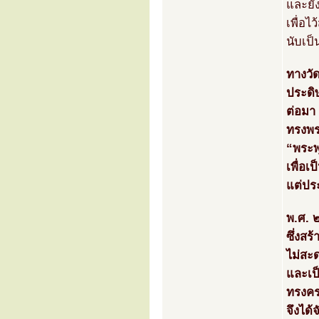
และยัง
เพื่อไ
นับเป็
ทางวัด
ประดิ
ต่อมา
ทรงพร
“พระพ
เพื่อเ
แต่ปร
พ.ศ. 
ซึ่งส
ไม่สะ
และเป
ทรงคร
จึงได