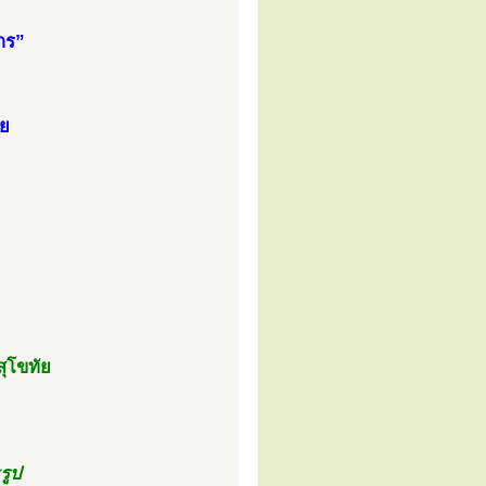
กร”
ัย
สุโขทัย
รูป