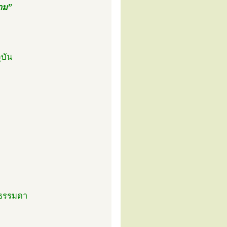
ราม”
ุบัน
้นธรรมดา