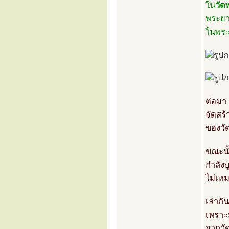
ใน
วัด
พระยา
ในพระบ
ต่อมา 
จัดสร้
ของวั
ขณะนั
กำลังบ
ไม่เหม
เล่ากั
เพราะ
จากวั