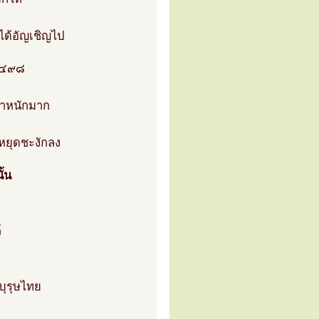
ิได้อัญเชิญไป
.๒๔๙๘
น้ำหนักมาก
หยุดชะงักลง
ั้น
์
บุรุษไทย