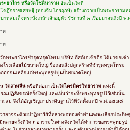
พระยาไกร หรือวัดโชตินาราม
อันเป็นวัดที่
โชฎึกราชเศรษฐี (ทองจีน ไกรฤกษ์) สร้างถวายเป็นพระอารามห
าทสมเด็จพระนั่งเกล้าเจ้าอยู่หัว รัชกาลที่ ๓ เรื่อยมาจนถึงปี 
วัดพระยาไกรชำรุดทรุดโทรม บริษัท อีสต์เอเซียติก ได้มาขอเช่า
างโรงเลื่อยไม้ขนาดใหญ่ รื้อถอนสิ่งปลูกสร้างที่ชำรุดทรุดโทรม
ดออกจนเหลือแต่พระพุทธรูปปูนปั้นขนาดใหญ่
้น
วัดสามจีน
หรือที่ต่อมาเป็น
วัดไตรมิตรวิทยาราม
แห่งนี้
ูรณปฏิสังขรณ์ครั้งใหญ่ และเห็นว่าจะทิ้งพระพุทธรูปไว้เช่นนั้น
าะสม จึงได้อัญเชิญมาประดิษฐานไว้ที่วัดตั้งแต่ปี พ.ศ.๒๔๗๘
นว่าอาจจะด้วยปาฏิหาริย์ที่หลวงพ่อทองคำท่านคงจะเลือกประดิษฐานอ
มีหลายครั้งที่วัดวาอารามในต่างจังหวัดได้ทำการขอพระพุทธรูป
ดต่างๆ ในส่วนกลางมาหลายครั้ง และองค์หลวงพ่อทองคำก็ได้ถูกย