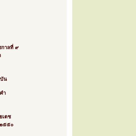
กาลที่ ๙
า
บัน
งคำ
ลยเดช
ศ.๒๕๕๐