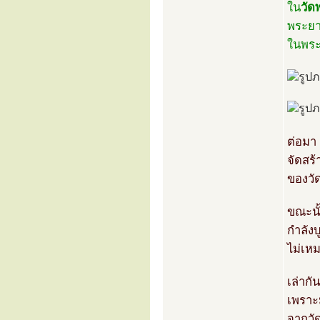
ใน
วัด
พระยา
ในพระบ
ต่อมา 
จัดสร้
ของวั
ขณะนั
กำลังบ
ไม่เหม
เล่ากั
เพราะ
จากวั