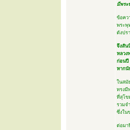
มีพระพ
ข้อคว
พระพุ
ดังปรา
จึงสัน
หลวงพ
ก่อนป
หากนั
ในสมั
ทรงมี
ที่สุโ
รวมจ
ซึ่งใน
ต่อมา