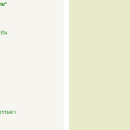
ราม”
ุบัน
้นธรรมดา