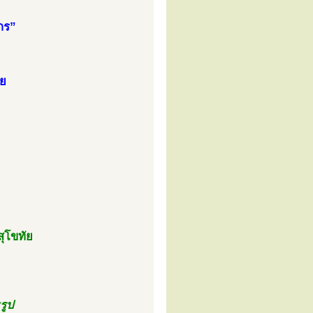
กร”
ัย
สุโขทัย
รูป