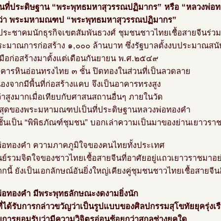
เป็นที่ประดิษฐาน “พระพุทธมหาสุวรรณปฏิมากร” หรือ “หลวงพ่อ
ว่า พระมหามณฑป “พระพุทธมหาสุวรรณปฏิมากร”
ประชาคมนักธุรกิจเขตสัมพันธวงศ์ ชุมชนชาวไทยเชื้อสายจีนร่
ระมาณการก่อสร้าง ๑,๐๐๐ ล้านบาท ซึ่งรัฐบาลตั้งงบประมาณสน
งมือก่อสร้างมาตั้งแต่เดือนกันยายน พ.ศ.๒๕๔๙
าคารหินอ่อนทรงไทย ๓ ชั้น ปิดทองในส่วนที่เป็นลวดลาย
่องจากมีพื้นที่ก่อสร้างแคบ จึงเป็นอาคารทรงสูง
อว่าสูงมากเมื่อเทียบกับศาสนสถานอื่นๆ ภายในวัด
นสุดของพระมหามณฑปเป็นที่ประดิษฐานหลวงพ่อทองคำ
 ชั้นเป็น “พิพิธภัณฑ์ชุมชน” บอกเล่าความเป็นมาของย่านเยาวรา
่อทองคำ ความภาคภูมิใจของคนไทยทั้งประเทศ
ูนย์รวมจิตใจของชาวไทยเชื้อสายจีนที่อาศัยอยู่แถวเยาวราชมาอ
นี้ ยังเป็นเอกลักษณ์อันยิ่งใหญ่เคียงคู่ชุมชนชาวไทยเชื้อสายจีน
่อทองคำ มีพระพุทธลักษณะงดงามยิ่งนัก
ี่ได้รับการกล่าวขวัญว่าเป็นรูปแบบของศิลปกรรมสุโขทัยยุครุ่งเร
รับการยอมรับว่ามีความวิจิตรอ่อนช้อยกว่าสกุลช่างยุคใด