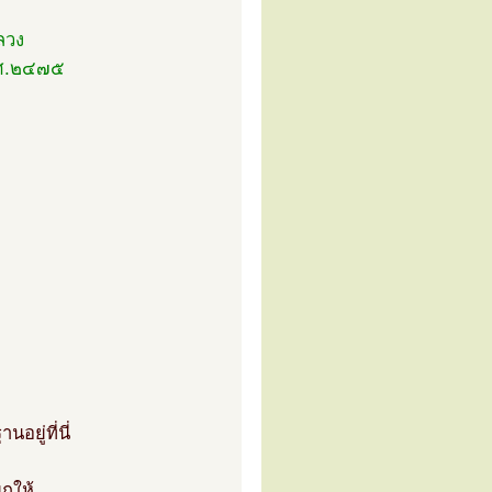
ลวง
พ.ศ.๒๔๗๕
ยู่ที่นี่
กให้