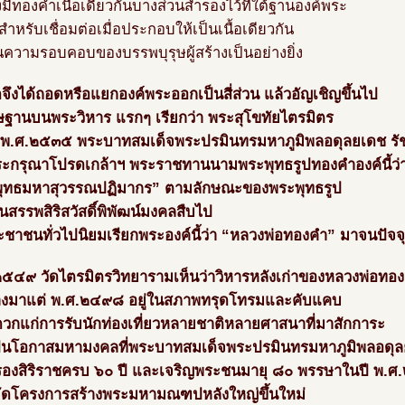
มีทองคำเนื้อเดียวกันบางส่วนสำรองไว้ที่ใต้ฐานองค์พระ
ว้สำหรับเชื่อมต่อเมื่อประกอบให้เป็นเนื้อเดียวกัน
นความรอบคอบของบรรพบุรุษผู้สร้างเป็นอย่างยิ่ง
จึงได้ถอดหรือแยกองค์พระออกเป็นสี่ส่วน แล้วอัญเชิญขึ้นไป
ษฐานบนพระวิหาร แรกๆ เรียกว่า พระสุโขทัยไตรมิตร
 พ.ศ.๒๕๓๕ พระบาทสมเด็จพระปรมินทรมหาภูมิพลอดุลยเดช รัช
ะกรุณาโปรดเกล้าฯ พระราชทานนามพระพุทธรูปทองคำองค์นี้ว่
ุทธมหาสุวรรณปฏิมากร” ตามลักษณะของพระพุทธรูป
ป็นสรรพสิริสวัสดิ์พิพัฒน์มงคลสืบไป
ะชาชนทั่วไปนิยมเรียกพระองค์นี้ว่า “หลวงพ่อทองคำ” มาจนปัจจุ
๒๕๔๙ วัดไตรมิตรวิทยารามเห็นว่าวิหารหลังเก่าของหลวงพ่อทอ
ร้างมาแต่ พ.ศ.๒๔๙๘ อยู่ในสภาพทรุดโทรมและคับแคบ
ดวกแก่การรับนักท่องเที่ยวหลายชาติหลายศาสนาที่มาสักการะ
็นโอกาสมหามงคลที่พระบาทสมเด็จพระปรมินทรมหาภูมิพลอดุ
องสิริราชครบ ๖๐ ปี และเจริญพระชนมายุ ๘๐ พรรษาในปี พ.
้จัดโครงการสร้างพระมหามณฑปหลังใหญ่ขึ้นใหม่