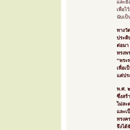
และยัง
เพื่อไ
นับเป็
ทางวัด
ประดิ
ต่อมา
ทรงพร
“พระพ
เพื่อเ
แต่ปร
พ.ศ. 
ซึ่งส
ไม่สะ
และเป
ทรงคร
จึงได