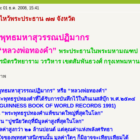
อ:
01 ธ.ค. 2008, 15:41
ไหว้พระประธาน ๗๗ จังหวัด
พุทธมหาสุวรรณปฏิมากร
“หลวงพ่อทองคำ”
พระประธานในพระมหามณฑป
ตรมิตรวิทยาราม วรวิหาร เขตสัมพันธวงศ์ กรุงเทพมหา
ุทธมหาสุวรรณปฏิมากร” หรือ “หลวงพ่อทองคำ”
ะพุทธรูปทองคำที่ได้รับการบันทึกไว้ในกินเนสส์บุ๊ก พ.ศ.๒๕๓๔
 GUINNESS BOOK OF WORLD RECORDS 1991)
็น “พระพุทธรูปทองคำแท้ขนาดใหญ่ที่สุดในโลก”
น “ปูชนียวัตถุที่มีมูลค่าสูงที่สุดในโลก”
ูลค่าสูงกว่า ๒๑ ล้านปอนด์ แต่คุณค่าแห่งพลังศรัทธา
ใจของพุทธศาสนิกชนนั้น มูลค่าใดๆ ก็มิอาจจะเทียบเทียมได้