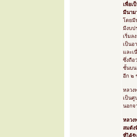
เพื่อ
มีนาม
โดยมี
มีงบป
เริ่มล
เป็นอ
และเนื
ซึ่งถื
ชั้นบ
อีก ๒
หลวงพ
เป็นศ
นอกจาก
หลวงพ
สมดังท
ที่ได้