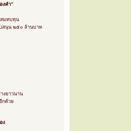
ทองคำ”
วมสมทบทุน
ับสนุน ๒๕๐ ล้านบาท
ช
ย่างยาวนาน
อีกด้วย
ือง