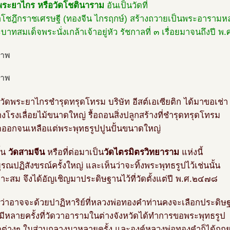
พระยาไกร หรือวัดโชตินาราม
อันเป็นวัดที่
โชฎึกราชเศรษฐี (ทองจีน ไกรฤกษ์) สร้างถวายเป็นพระอารามห
าทสมเด็จพระนั่งเกล้าเจ้าอยู่หัว รัชกาลที่ ๓ เรื่อยมาจนถึงปี 
วัดพระยาไกรชำรุดทรุดโทรม บริษัท อีสต์เอเซียติก ได้มาขอเช่า
างโรงเลื่อยไม้ขนาดใหญ่ รื้อถอนสิ่งปลูกสร้างที่ชำรุดทรุดโทรม
ดออกจนเหลือแต่พระพุทธรูปปูนปั้นขนาดใหญ่
้น
วัดสามจีน
หรือที่ต่อมาเป็น
วัดไตรมิตรวิทยาราม
แห่งนี้
ูรณปฏิสังขรณ์ครั้งใหญ่ และเห็นว่าจะทิ้งพระพุทธรูปไว้เช่นนั้น
าะสม จึงได้อัญเชิญมาประดิษฐานไว้ที่วัดตั้งแต่ปี พ.ศ.๒๔๗๘
นว่าอาจจะด้วยปาฏิหาริย์ที่หลวงพ่อทองคำท่านคงจะเลือกประดิษฐานอ
มีหลายครั้งที่วัดวาอารามในต่างจังหวัดได้ทำการขอพระพุทธรูป
ดต่างๆ ในส่วนกลางมาหลายครั้ง และองค์หลวงพ่อทองคำก็ได้ถูกย