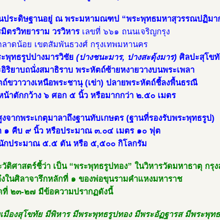
บันประดิษฐานอยู่ ณ พระมหามณฑป “พระพุทธมหาสุวรรณปฏิมา
รมิตรวิทยาราม วรวิหาร
เลขที่ ๖๖๑ ถนนเจริญกรุง
ลาดน้อย เขตสัมพันธวงศ์ กรุงเทพมหานคร
ระพุทธรูปปางมารวิชัย
(ปางชนะมาร, ปางสะดุ้งมาร)
ศิลปะสุโขท
อิริยาบถนั่งสมาธิราบ พระหัตถ์ซ้ายหงายวางบนพระเพลา
ถ์ขวาวางเหนือพระชานุ (เข่า) ปลายพระหัตถ์ชี้ลงพื้นธรณี
น้าตักกว้าง ๖ ศอก ๕ นิ้ว หรือมากกว่า ๒.๕๐ เมตร
ูงจากพระเกตุมาลาถึงฐานทับเกษตร (ฐานที่รองรับพระพุทธรูป)
 ๑ คืบ ๙ นิ้ว หรือประมาณ ๓.๐๔ เมตร ๑๐ ฟุต
หนักประมาณ ๕.๕ ตัน หรือ ๕,๕๐๐ กิโลกรัม
วัติศาสตร์ชี้ว่า เป็น “พระพุทธรูปทอง” ในวิหารวัดมหาธาตุ กรุง
างถึงในศิลาจารึกหลักที่ ๑ ของพ่อขุนรามคำแหงมหาราช
ที่ ๒๓-๒๗ มีข้อความปรากฏดังนี้
เมืองสุโขทัย มีพิหาร มีพระพุทธรูปทอง มีพระอัฏฐารส มีพระพุทธ