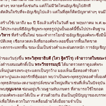
ต่างๆ หลายครั้งเช่นกัน แต่ก็ไม่มีวัดไหนอัญเชิญไปสักที
ตัดสินใจรับที่จะอัญเชิญไปแล้ว แต่ในที่สุดก็ติดปัญหาต่างๆ จนม
อสร้างใช้เวลาถึง ๒๐ ปี จึงแล้วเสร็จในวันที่ ๒๕ พฤษภาคม พ.ศ
ได้ประกอบพิธีอัญเชิญพระพุทธรูปปูนปั้นองค์นี้ขึ้นไปประดิษฐาน
ะวิหาร
ที่สร้างขึ้นใหม่ ขณะทำการโยกย้ายอัญเชิญองค์พระซึ่งมี
อุบัติเหตุ เชือกลวดสะลิงที่ยกองค์พระลอยขึ้นจากพื้นเกิดขาด
ระตกกระแทกพื้น ขณะนั้นเป็นช่วงค่ำและฝนตกหนัก การอัญเชิญ
าของวันรุ่งขึ้น
พระวิสุทธาธิบดี (ไสว ฐิตวีโร) เจ้าอาวาสในขณะน
รั้งดำรงสมณศักดิ์เป็น
พระวีรธรรมมุนี
ได้มาตรวจตราดูองค์พระ
ตเห็นปูนตรงพระอุระแตกเป็นรูกว้าง มองเห็นเนื้อทองคำจับตา
ะเทาะปูนและลอกรักที่หุ้มออก พบว่าเป็นพระพุทธรูปทองคำทั้งองค
ระพุทธลักษณะงดงามสุกปลั่งขนาดใหญ่มหึมาเช่นที่เห็นในปัจจุบัน
งพบ
กุญแจกล
ซ่อนอยู่บริเวณฐานทับเกษตร ที่สามารถใช้ไขถอด
ยกองค์พระออกได้เป็น ๙ ส่วนด้วยกัน อันเป็นภูมิปัญญาของบรรพ
ว้เพื่อให้สะดวกในการเคลื่อนย้ายได้เมื่อยามจำเป็น