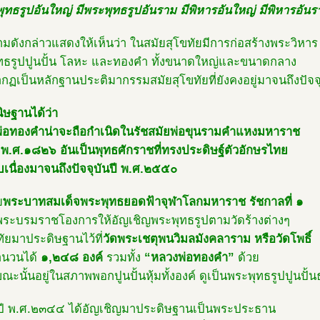
ุทธรูปอันใหญ่ มีพระพุทธรูปอันราม มีพิหารอันใหญ่ มีพิหารอัน
ามดังกล่าวแสดงให้เห็นว่า ในสมัยสุโขทัยมีการก่อสร้างพระวิหาร
ทธรูปปูนปั้น โลหะ และทองคำ ทั้งขนาดใหญ่และขนาดกลาง
กฏเป็นหลักฐานประติมากรรมสมัยสุโขทัยที่ยังคงอยู่มาจนถึงปัจจ
นิษฐานได้ว่า
่อทองคำน่าจะถือกำเนิดในรัชสมัยพ่อขุนรามคำแหงมหาราช
ี พ.ศ.๑๘๒๖ อันเป็นพุทธศักราชที่ทรงประดิษฐ์ตัวอักษรไทย
บเนื่องมาจนถึงปัจจุบันปี พ.ศ.๒๕๕๐
ย
พระบาทสมเด็จพระพุทธยอดฟ้าจุฬาโลกมหาราช รัชกาลที่ ๑
พระบรมราชโองการให้อัญเชิญพระพุทธรูปตามวัดร้างต่างๆ
ขทัยมาประดิษฐานไว้ที่
วัดพระเชตุพนวิมลมังคลาราม หรือวัดโพธิ์
ำนวนได้
๑,๒๔๘ องค์
รวมทั้ง
“หลวงพ่อทองคำ”
ด้วย
ขณะนั้นอยู่ในสภาพพอกปูนปั้นหุ้มทั้งองค์ ดูเป็นพระพุทธรูปปูนปั
ปี พ.ศ.๒๓๔๔ ได้อัญเชิญมาประดิษฐานเป็นพระประธาน