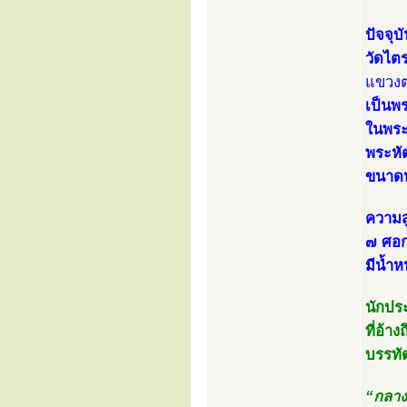
ปัจจุ
วัดไต
แขวงต
เป็นพ
ในพระ
พระหัต
ขนาดห
ความส
๗ ศอก
มีน้ำ
นักประ
ที่อ้
บรรทัด
“กลาง