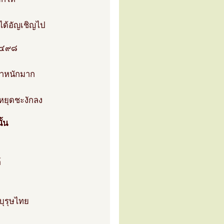
ิได้อัญเชิญไป
.๒๔๙๘
น้ำหนักมาก
หยุดชะงักลง
ั้น
์
บุรุษไทย