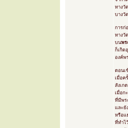
ทางวัด
บางวัด
การก่
ทางวัด
บน
พร
ก็เกิด
องค์พ
ตอนเช้
เมื่อค
สังเก
เมื่อก
ที่มีพ
และยั
หรือแ
ที่ทำไ