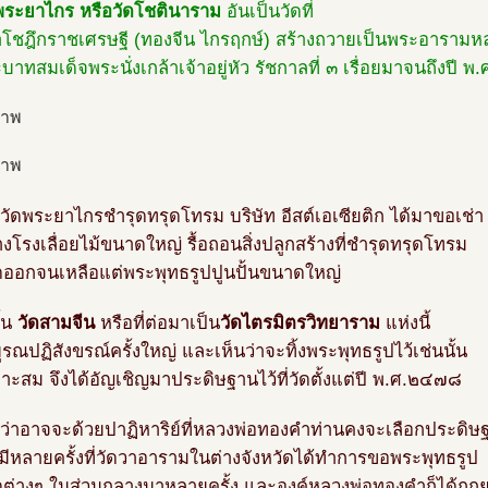
พระยาไกร หรือวัดโชตินาราม
อันเป็นวัดที่
โชฎึกราชเศรษฐี (ทองจีน ไกรฤกษ์) สร้างถวายเป็นพระอารามห
าทสมเด็จพระนั่งเกล้าเจ้าอยู่หัว รัชกาลที่ ๓ เรื่อยมาจนถึงปี 
วัดพระยาไกรชำรุดทรุดโทรม บริษัท อีสต์เอเซียติก ได้มาขอเช่า
างโรงเลื่อยไม้ขนาดใหญ่ รื้อถอนสิ่งปลูกสร้างที่ชำรุดทรุดโทรม
ดออกจนเหลือแต่พระพุทธรูปปูนปั้นขนาดใหญ่
้น
วัดสามจีน
หรือที่ต่อมาเป็น
วัดไตรมิตรวิทยาราม
แห่งนี้
ูรณปฏิสังขรณ์ครั้งใหญ่ และเห็นว่าจะทิ้งพระพุทธรูปไว้เช่นนั้น
าะสม จึงได้อัญเชิญมาประดิษฐานไว้ที่วัดตั้งแต่ปี พ.ศ.๒๔๗๘
นว่าอาจจะด้วยปาฏิหาริย์ที่หลวงพ่อทองคำท่านคงจะเลือกประดิษฐานอ
มีหลายครั้งที่วัดวาอารามในต่างจังหวัดได้ทำการขอพระพุทธรูป
ดต่างๆ ในส่วนกลางมาหลายครั้ง และองค์หลวงพ่อทองคำก็ได้ถูกย