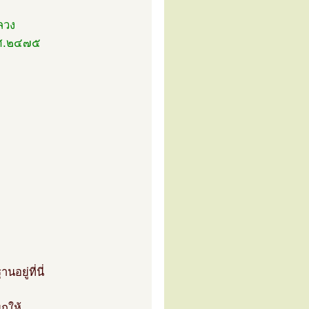
ลวง
พ.ศ.๒๔๗๕
ยู่ที่นี่
กให้