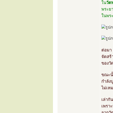
ใน
วัด
พระยา
ในพระบ
ต่อมา 
จัดสร้
ของวั
ขณะนั
กำลังบ
ไม่เหม
เล่ากั
เพราะ
จากวั