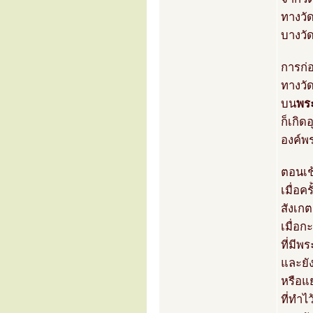
ทางวัด
บางวัด
การก่
ทางวัด
บน
พร
ก็เกิด
องค์พ
ตอนเช้
เมื่อค
สังเก
เมื่อก
ที่มีพ
และยั
หรือแ
ที่ทำไ