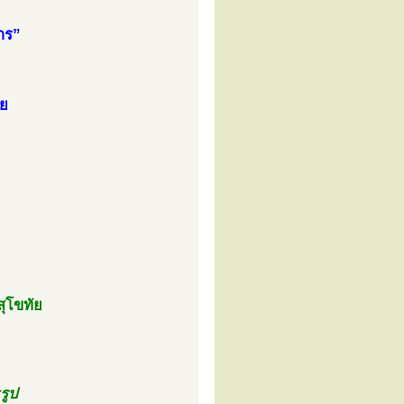
กร”
ัย
สุโขทัย
รูป