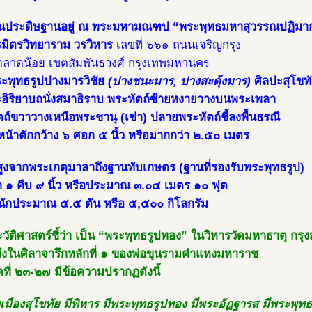
บันประดิษฐานอยู่ ณ พระมหามณฑป “พระพุทธมหาสุวรรณปฏิมา
รมิตรวิทยาราม วรวิหาร
เลขที่ ๖๖๑ ถนนเจริญกรุง
ลาดน้อย เขตสัมพันธวงศ์ กรุงเทพมหานคร
ระพุทธรูปปางมารวิชัย
(ปางชนะมาร, ปางสะดุ้งมาร)
ศิลปะสุโขท
อิริยาบถนั่งสมาธิราบ พระหัตถ์ซ้ายหงายวางบนพระเพลา
ถ์ขวาวางเหนือพระชานุ (เข่า) ปลายพระหัตถ์ชี้ลงพื้นธรณี
น้าตักกว้าง ๖ ศอก ๕ นิ้ว หรือมากกว่า ๒.๕๐ เมตร
ูงจากพระเกตุมาลาถึงฐานทับเกษตร (ฐานที่รองรับพระพุทธรูป)
 ๑ คืบ ๙ นิ้ว หรือประมาณ ๓.๐๔ เมตร ๑๐ ฟุต
หนักประมาณ ๕.๕ ตัน หรือ ๕,๕๐๐ กิโลกรัม
วัติศาสตร์ชี้ว่า เป็น “พระพุทธรูปทอง” ในวิหารวัดมหาธาตุ กรุง
างถึงในศิลาจารึกหลักที่ ๑ ของพ่อขุนรามคำแหงมหาราช
ที่ ๒๓-๒๗ มีข้อความปรากฏดังนี้
เมืองสุโขทัย มีพิหาร มีพระพุทธรูปทอง มีพระอัฏฐารส มีพระพุทธ