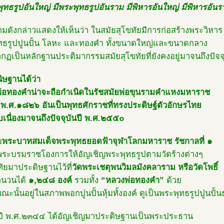
ุทธรูปอันใหญ่ มีพระพุทธรูปอันราม มีพิหารอันใหญ่ มีพิหารอัน
ามดังกล่าวแสดงให้เห็นว่า ในสมัยสุโขทัยมีการก่อสร้างพระวิหาร
ทธรูปปูนปั้น โลหะ และทองคำ ทั้งขนาดใหญ่และขนาดกลาง
กฏเป็นหลักฐานประติมากรรมสมัยสุโขทัยที่ยังคงอยู่มาจนถึงปัจจ
นิษฐานได้ว่า
่อทองคำน่าจะถือกำเนิดในรัชสมัยพ่อขุนรามคำแหงมหาราช
ี พ.ศ.๑๘๒๖ อันเป็นพุทธศักราชที่ทรงประดิษฐ์ตัวอักษรไทย
บเนื่องมาจนถึงปัจจุบันปี พ.ศ.๒๕๕๐
ย
พระบาทสมเด็จพระพุทธยอดฟ้าจุฬาโลกมหาราช รัชกาลที่ ๑
พระบรมราชโองการให้อัญเชิญพระพุทธรูปตามวัดร้างต่างๆ
ขทัยมาประดิษฐานไว้ที่
วัดพระเชตุพนวิมลมังคลาราม หรือวัดโพธิ์
ำนวนได้
๑,๒๔๘ องค์
รวมทั้ง
“หลวงพ่อทองคำ”
ด้วย
ขณะนั้นอยู่ในสภาพพอกปูนปั้นหุ้มทั้งองค์ ดูเป็นพระพุทธรูปปูนปั
ปี พ.ศ.๒๓๔๔ ได้อัญเชิญมาประดิษฐานเป็นพระประธาน