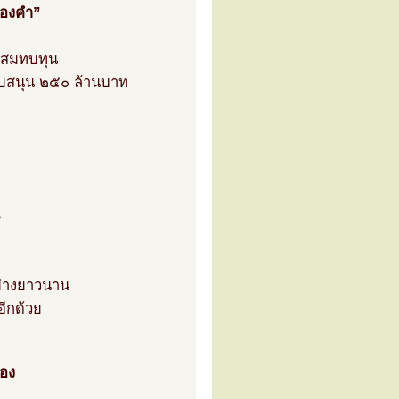
ทองคำ”
วมสมทบทุน
ับสนุน ๒๕๐ ล้านบาท
ช
ย่างยาวนาน
อีกด้วย
ือง