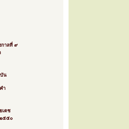
กาลที่ ๙
า
บัน
งคำ
ลยเดช
ศ.๒๕๕๐