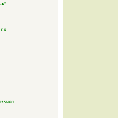
ราม”
ุบัน
้นธรรมดา