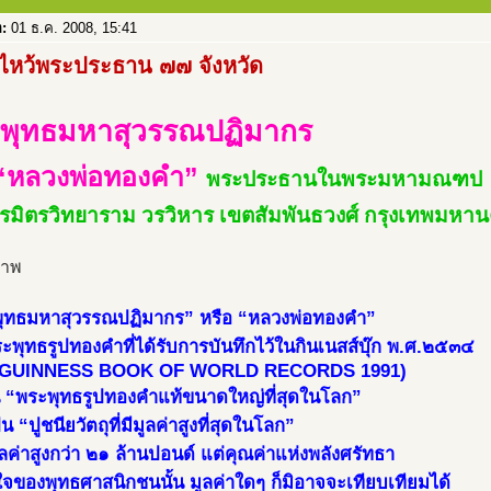
อ:
01 ธ.ค. 2008, 15:41
ไหว้พระประธาน ๗๗ จังหวัด
พุทธมหาสุวรรณปฏิมากร
“หลวงพ่อทองคำ”
พระประธานในพระมหามณฑป
ตรมิตรวิทยาราม วรวิหาร เขตสัมพันธวงศ์ กรุงเทพมหา
ุทธมหาสุวรรณปฏิมากร” หรือ “หลวงพ่อทองคำ”
ะพุทธรูปทองคำที่ได้รับการบันทึกไว้ในกินเนสส์บุ๊ก พ.ศ.๒๕๓๔
 GUINNESS BOOK OF WORLD RECORDS 1991)
็น “พระพุทธรูปทองคำแท้ขนาดใหญ่ที่สุดในโลก”
น “ปูชนียวัตถุที่มีมูลค่าสูงที่สุดในโลก”
ูลค่าสูงกว่า ๒๑ ล้านปอนด์ แต่คุณค่าแห่งพลังศรัทธา
ใจของพุทธศาสนิกชนนั้น มูลค่าใดๆ ก็มิอาจจะเทียบเทียมได้