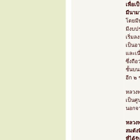
เพื่อ
มีนาม
โดยมี
มีงบป
เริ่มล
เป็นอ
และเนื
ซึ่งถื
ชั้นบ
อีก ๒
หลวงพ
เป็นศ
นอกจาก
หลวงพ
สมดังท
ที่ได้