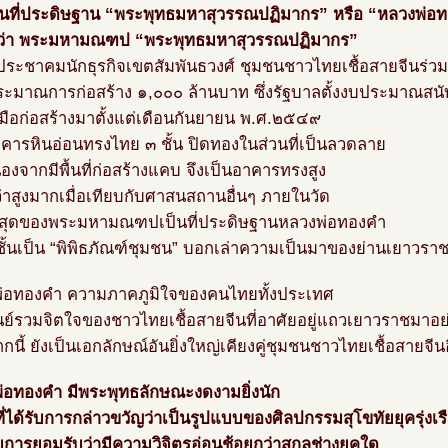
เป็นที่ประดิษฐาน “พระพุทธมหาสุวรรณปฏิมากร” หรือ “หลวงพ่อ
ว่า พระมหามณฑป “พระพุทธมหาสุวรรณปฏิมากร”
ประชาคมนักธุรกิจเขตสัมพันธวงศ์ ชุมชนชาวไทยเชื้อสายจีนร่
ระมาณการก่อสร้าง ๑,๐๐๐ ล้านบาท ซึ่งรัฐบาลตั้งงบประมาณสน
งมือก่อสร้างมาตั้งแต่เดือนกันยายน พ.ศ.๒๕๔๙
าคารหินอ่อนทรงไทย ๓ ชั้น ปิดทองในส่วนที่เป็นลวดลาย
่องจากมีพื้นที่ก่อสร้างแคบ จึงเป็นอาคารทรงสูง
อว่าสูงมากเมื่อเทียบกับศาสนสถานอื่นๆ ภายในวัด
นสุดของพระมหามณฑปเป็นที่ประดิษฐานหลวงพ่อทองคำ
 ชั้นเป็น “พิพิธภัณฑ์ชุมชน” บอกเล่าความเป็นมาของย่านเยาวรา
่อทองคำ ความภาคภูมิใจของคนไทยทั้งประเทศ
ูนย์รวมจิตใจของชาวไทยเชื้อสายจีนที่อาศัยอยู่แถวเยาวราชมาอ
นี้ ยังเป็นเอกลักษณ์อันยิ่งใหญ่เคียงคู่ชุมชนชาวไทยเชื้อสายจีน
่อทองคำ มีพระพุทธลักษณะงดงามยิ่งนัก
ี่ได้รับการกล่าวขวัญว่าเป็นรูปแบบของศิลปกรรมสุโขทัยยุครุ่งเร
รับการยอมรับว่ามีความวิจิตรอ่อนช้อยกว่าสกุลช่างยุคใด