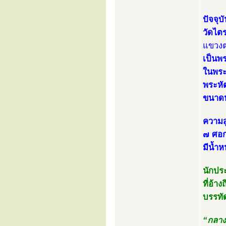
ปัจจุ
วัดไต
แขวงต
เป็นพ
ในพระ
พระหัต
ขนาดห
ความส
๗ ศอก
มีน้ำ
นักประ
ที่อ้
บรรทัด
“กลาง