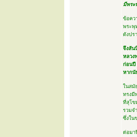
มีพระพ
ข้อคว
พระพุ
ดังปรา
จึงสัน
หลวงพ
ก่อนป
หากนั
ในสมั
ทรงมี
ที่สุโ
รวมจ
ซึ่งใน
ต่อมา