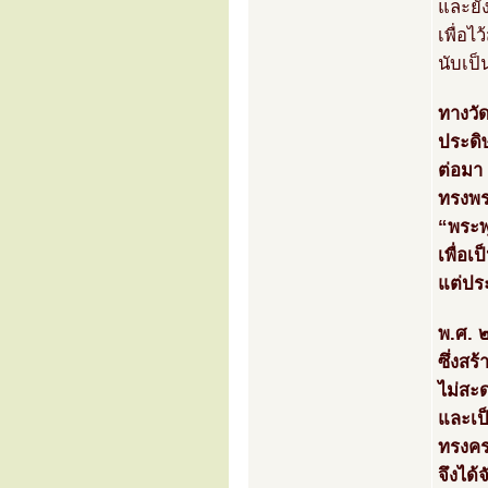
และยัง
เพื่อไ
นับเป็
ทางวัด
ประดิ
ต่อมา
ทรงพร
“พระพ
เพื่อเ
แต่ปร
พ.ศ. 
ซึ่งส
ไม่สะ
และเป
ทรงคร
จึงได