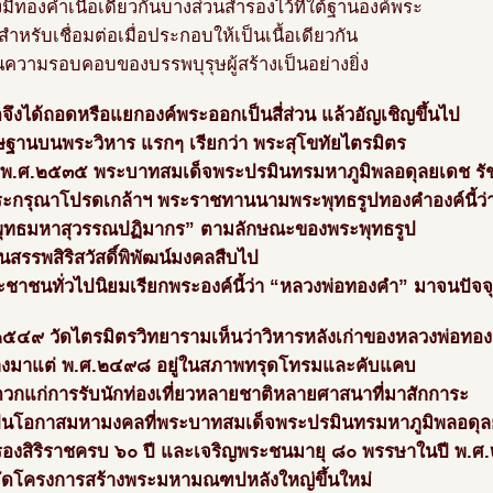
มีทองคำเนื้อเดียวกันบางส่วนสำรองไว้ที่ใต้ฐานองค์พระ
ว้สำหรับเชื่อมต่อเมื่อประกอบให้เป็นเนื้อเดียวกัน
นความรอบคอบของบรรพบุรุษผู้สร้างเป็นอย่างยิ่ง
จึงได้ถอดหรือแยกองค์พระออกเป็นสี่ส่วน แล้วอัญเชิญขึ้นไป
ษฐานบนพระวิหาร แรกๆ เรียกว่า พระสุโขทัยไตรมิตร
 พ.ศ.๒๕๓๕ พระบาทสมเด็จพระปรมินทรมหาภูมิพลอดุลยเดช รัช
ะกรุณาโปรดเกล้าฯ พระราชทานนามพระพุทธรูปทองคำองค์นี้ว่
ุทธมหาสุวรรณปฏิมากร” ตามลักษณะของพระพุทธรูป
ป็นสรรพสิริสวัสดิ์พิพัฒน์มงคลสืบไป
ะชาชนทั่วไปนิยมเรียกพระองค์นี้ว่า “หลวงพ่อทองคำ” มาจนปัจจุ
๒๕๔๙ วัดไตรมิตรวิทยารามเห็นว่าวิหารหลังเก่าของหลวงพ่อทอ
ร้างมาแต่ พ.ศ.๒๔๙๘ อยู่ในสภาพทรุดโทรมและคับแคบ
ดวกแก่การรับนักท่องเที่ยวหลายชาติหลายศาสนาที่มาสักการะ
็นโอกาสมหามงคลที่พระบาทสมเด็จพระปรมินทรมหาภูมิพลอดุ
องสิริราชครบ ๖๐ ปี และเจริญพระชนมายุ ๘๐ พรรษาในปี พ.
้จัดโครงการสร้างพระมหามณฑปหลังใหญ่ขึ้นใหม่