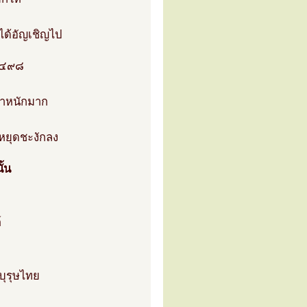
ิได้อัญเชิญไป
.๒๔๙๘
น้ำหนักมาก
หยุดชะงักลง
ั้น
์
บุรุษไทย