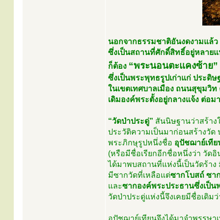
นอกจากธรรมชาติอันงดงามแล้ว ใน
ซึ่งเป็นสถานที่ศักดิ์สิทธิ์อยู่หล
“พระนอนตะแคงซ้าย” 
ก็ต้อง
ซึ่งเป็นพระพุทธรูปเก่าแก่ ประดิษ
ในเขตเทศบาลเมือง ถนนสุขุมวิท 
เดิมองค์พระตั้งอยู่กลางแจ้ง ต่
“วัดป่าประดู่”
สันนิษฐานว่าสร้างใ
ประวัติความเป็นมาก่อนสร้างวัด
พระภิกษุรูปหนึ่งชื่อ
อุปัชฌาย์เทีย
(หรือมีชื่อเรียกอีกชื่อหนึ่งว่า วัด
ได้มาพบสถานที่แห่งนี้เป็นวัดร้า
มีซากวัดที่เหลือแต่
ซากโบสถ์
ซาก
และ
ซากองค์พระประธานซึ่งเป็นพ
วัดป่าประดู่แห่งนี้จึงเคยมีชื่อเดิมว
อุปัชฌาย์เทียนจึงได้มาจำพรรษาเพ