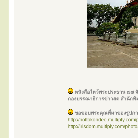
หนังสือไหว้พระประธาน ๗๗ จั
กองบรรณาธิการข่าวสด สำนักพิ
ขอขอบพระคุณที่มาของรูปภ
http://nottokondee.multiply.com
http://irisdom.multiply.com/phot