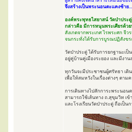
ผู้สร้างคงเจตนาสร้างให้มีนัยของ
จึงสร้างเป็นพระนอนตะแคงซ้าย
..
องค์พระพุทธไสยาสน์ วัดป่าประดู
กล่าวคือ มีการหนุนพระเศียรด้วยห
สังเกตจากพระเกศ ไรพระศก จีวรแล
จนกระทั่งได้รับการบูรณปฏิสังขรณ
วัดป่าประดู่ ได้รับการยกฐานะเป็
อยู่คู่บ้านคู่เมืองระยอง และมี
ทุกวันจะมีประชาชนผู้ศรัทธา เด
เพื่อให้สมหวังในเรื่องต่างๆ ตา
การเดินทางไปสักการะพระนอนตะแ
สามารถใช้เส้นทาง ถ.สุขุมวิท เข
และโรงเรียนวัดป่าประดู่ ถือเป็น