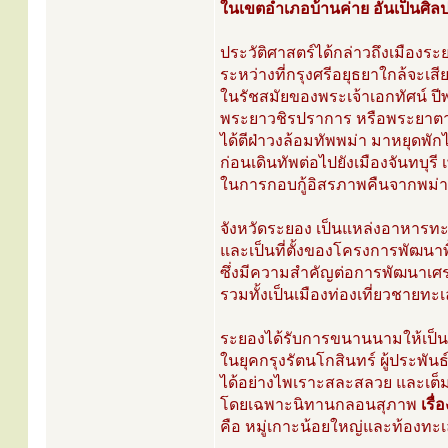
ในเขตอำเภอบ้านค่าย อันเป็นศิ
ประวัติศาสตร์ได้กล่าวถึงเมืองระ
ระหว่างที่กรุงศรีอยุธยาใกล้จะเสียท
ในรัชสมัยของพระเจ้าเอกทัศน์ ป
พระยาวชิรปราการ หรือพระยาต
ได้ตีฝ่าวงล้อมทัพพม่า มาหยุดพัก
ก่อนเดินทัพต่อไปยังเมืองจันทบุรี เพื
ในการกอบกู้อิสรภาพคืนจากพม่
จังหวัดระยอง เป็นแหล่งอาหารท
และเป็นที่ตั้งของโครงการพัฒนาพ
ซึ่งมีความสำคัญต่อการพัฒนาเ
รวมทั้งเป็นเมืองท่องเที่ยวชายทะเ
ระยองได้รับการขนานนามให้เป็น
ในยุคกรุงรัตนโกสินทร์ ผู้ประพ
ได้อย่างไพเราะสละสลวย และเต็
โดยเฉพาะนิทานกลอนสุภาพ
เรื
คือ หมู่เกาะน้อยใหญ่และท้องทะ