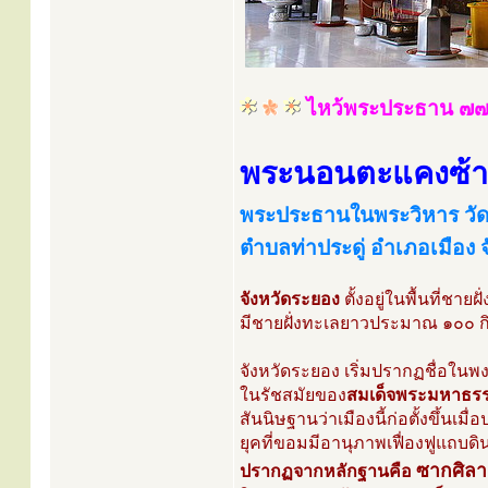
ไหว้พระประธาน ๗๗ 
พระนอนตะแคงซ้
พระประธานในพระวิหาร วัด
ตำบลท่าประดู่ อำเภอเมือง 
จังหวัดระยอง
ตั้งอยู่ในพื้นที่ช
มีชายฝั่งทะเลยาวประมาณ ๑๐๐ กิ
จังหวัดระยอง เริ่มปรากฏชื่อในพ
ในรัชสมัยของ
สมเด็จพระมหาธรรม
สันนิษฐานว่าเมืองนี้ก่อตั้งขึ้น
ยุคที่ขอมมีอานุภาพเฟื่องฟูแถบด
ซากศิลา
ปรากฏจากหลักฐานคือ