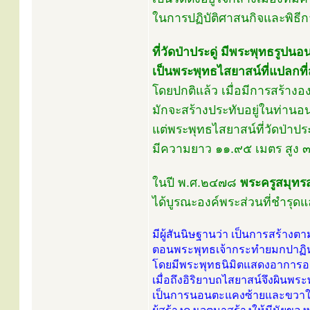
ในการปฏิบัติศาสนกิจและพิ
ที่วัดป่าประดู่ มีพระพุทธรูปนอ
เป็นพระพุทธไสยาสน์ที่แปลกท
โดยปกติแล้ว เมื่อมีการสร้าง
มักจะสร้างประทับอยู่ในท่า
แต่พระพุทธไสยาสน์ที่วัดป่าป
มีความยาว ๑๑.๙๕ เมตร สูง 
ในปี พ.ศ.๒๔๗๘
พระครูสมุทร
ได้บูรณะองค์พระส่วนที่ชำรุดแ
มีผู้สันนิษฐานว่า เป็นการสร้างต
ตอนพระพุทธเจ้ากระทำยมกปาฏิหาร
โดยมีพระพุทธนิมิตแสดงอาการอย่า
เมื่อถึงอิริยาบถไสยาสน์จึงผินพระ
เป็นการนอนตะแคงซ้ายและขวาใ