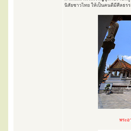
นิสัยชาวไทย ให้เป็นคนดีมีศีลธร
พระอา