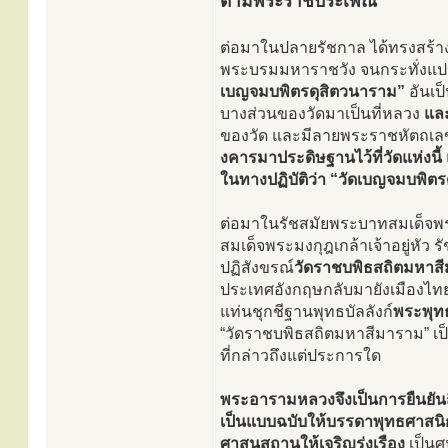
ตามพระราชประเพณี
ต่อมาในปลายรัชกาล ได้ทรงสร้า
พระบรมมหาราชวัง จนกระทั่งแป
เบญจมบพิตรดุสิตวนาราม”
อันเป็
บางส่วนของวัดมาเป็นที่หลวง
และ
ของวัด และมีลายพระราชหัตถเลข
งคารมาประดิษฐานไว้ที่วัดแห่งนี้
ในทางปฏิบัติว่า “วัดเบญจมบพิตร
ต่อมาในรัชสมัยพระบาทสมเด็จพระ
สมเด็จพระมงกุฎเกล้าเจ้าอยู่หัว 
ปฏิสังขรณ์
วัดราชบพิธสถิตมหาส
ประเทศอังกฤษกลับมายังเมืองไทย
แท่นชุกชีฐานพุทธบัลลังก์
พระพุทธ
“วัดราชบพิธสถิตมหาสีมาราม” เป็
ที่กล่าวถึงแต่ประการใด
พระอารามหลวงจึงเป็นการยืนยัน
เป็นแบบฉบับให้บรรดาพุทธศาสน
ศาสนสถานให้เจริญรุ่งเรือง
เป็นศ