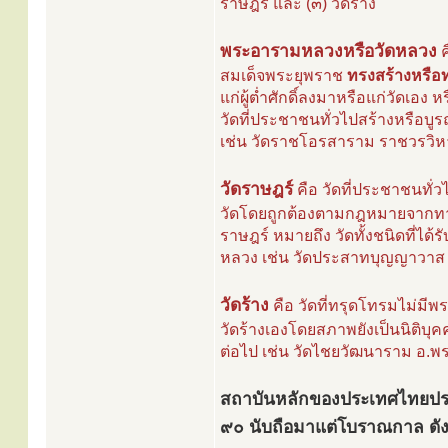
ราษฎร์ และ (๓) วัดร้าง
พระอารามหลวงหรือวัดหลวง
ค
สมเด็จพระยุพราช
ทรงสร้างหรือ
แก่ผู้ต่ำศักดิ์ลงมาหรือแก่วัดเอ
วัดที่ประชาชนทั่วไปสร้างหรือ
เช่น วัดราชโอรสาราม ราชวรวิหา
วัดราษฎร์
คือ วัดที่ประชาชนทั่ว
วัดโดยถูกต้องตามกฎหมายจากทาง
ราษฎร์ หมายถึง วัดทั้งชนิดที่ได
หลวง เช่น วัดประสาทบุญญาวาส เ
วัดร้าง
คือ วัดที่ทรุดโทรมไม่มีพ
วัดร้างเองโดยสภาพยังเป็นนิติบุ
ต่อไป เช่น วัดไชยวัฒนาราม อ.พ
สถาบันหลักของประเทศไทยประ
๙๐ นับถือมาแต่โบราณกาล ดั