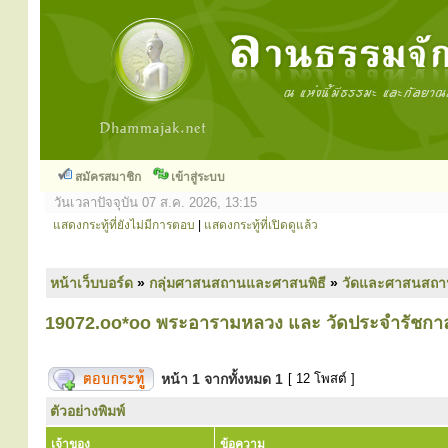
สมัครสมาชิก
เข้าสู่ระบบ
วันเวลาปัจจุบัน 07 ส.ค. 2026, 13:15
แสดงกระทู้ที่ยังไม่มีการตอบ
|
แสดงกระทู้ที่เปิดดูแล้ว
หน้าเว็บบอร์ด
»
กลุ่มศาสนสถานและศาสนพิธี
»
วัดและศาสนสถา
19072.oo*oo พระอารามหลวง และ วัดประจำรัชกา
หน้า
1
จากทั้งหมด
1
[ 12 โพสต์ ]
ตัวอย่างพิมพ์
เจ้าของ
ข้อความ