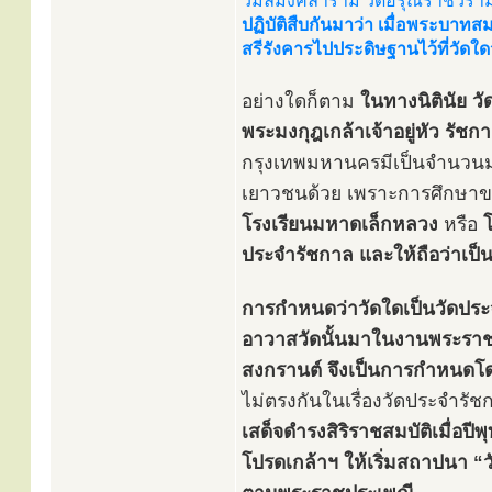
วิมลมังคลาราม วัดอรุณราชวร
ปฏิบัติสืบกันมาว่า เมื่อพระบาท
สรีรังคารไปประดิษฐานไว้ที่วัดใด
อย่างใดก็ตาม
ในทางนิตินัย ว
พระมงกุฎเกล้าเจ้าอยู่หัว รัชกา
กรุงเทพมหานครมีเป็นจำนวนมา
เยาวชนด้วย เพราะการศึกษาของ
โรงเรียนมหาดเล็กหลวง
หรือ
โ
ประจำรัชกาล และให้ถือว่าเป
การกำหนดว่าวัดใดเป็นวัดประจำ
อาวาสวัดนั้นมาในงานพระราช
สงกรานต์ จึงเป็นการกำหนดโด
ไม่ตรงกันในเรื่องวัดประจำรัช
เสด็จดำรงสิริราชสมบัติเมื่อ
โปรดเกล้าฯ ให้เริ่มสถาปนา “