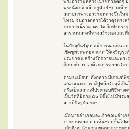
พระอารามหลวงในรัชกาลต่อๆ มาก
พระนั่งเกล้าเจ้าอยู่หัว รัชกาลท
สถาปนาพระอารามหลวงขึ้นใหม่ ๓
โทรม จนอาจกล่าวได้ว่าดุจทรงสร้าง
ประการนี้รวม ๑๗ วัด อีกทั้งทรงอ
อารามหลวงที่ทรงสร้างเองและที่ผ
ในปัจจุบันรัฐบาลพิจารณาเห็นว่า
เชิดชูพระพุทธศาสนาให้เจริญรุ่งเร
ประชาชน สร้างวัดถวายและพระมห
ศึกษาธิการ ว่าด้วยการขอยกวัด
ตามระเบียบฯ ดังกล่าว มีเกณฑ์พิ
เสนาสนะถาวร มีปูชนียวัตถุที่เป
หรือเป็นสถานที่ประกอบพิธีทาง
เป็นวัดที่มีอายุ ๕๐ ปีขึ้นไป มีพร
จากปีปัจจุบัน ฯลฯ
เมื่อนายอำเภอและเจ้าคณะอำเภอพ
รายงานขอความเห็นชอบขึ้นไปตา
แล้วจึงจะนำความขอพระราชทานย