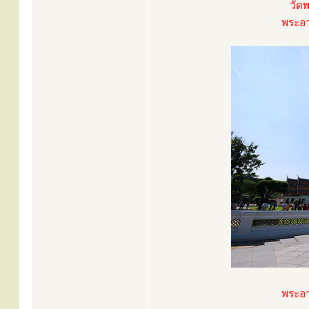
วัด
พระอา
พระอา