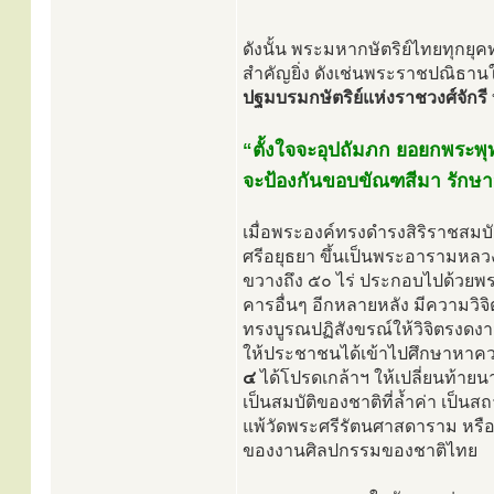
ดังนั้น พระมหากษัตริย์ไทยทุกย
สำคัญยิ่ง ดังเช่นพระราชปณิธาน
ปฐมบรมกษัตริย์แห่งราชวงศ์จักรี
“ตั้งใจจะอุปถัมภก ยอยกพระ
จะป้องกันขอบขัณฑสีมา รัก
เมื่อพระองค์ทรงดำรงสิริราชสมบ
ศรีอยุธยา ขึ้นเป็นพระอารามห
ขวางถึง ๕๐ ไร่ ประกอบไปด้วยพ
คารอื่นๆ อีกหลายหลัง มีความวิจิ
ทรงบูรณปฏิสังขรณ์ให้วิจิตรงดงาม
ให้ประชาชนได้เข้าไปศึกษาหาควา
๔
ได้โปรดเกล้าฯ ให้เปลี่ยนท้ายน
เป็นสมบัติของชาติที่ล้ำค่า เป็น
แพ้วัดพระศรีรัตนศาสดาราม หรือ
ของงานศิลปกรรมของชาติไทย