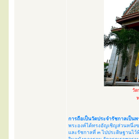
วัด
พ
การถือเป็นวัดประจำรัชกาลเป็นพ
พระองค์ได้ทรงอัญเชิญส่วนหนึ่งข
และรัชกาลที่ ๓ ไปประดิษฐานไว้ที