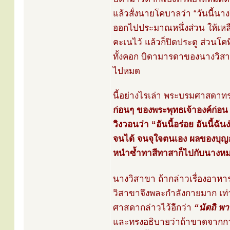
แล้วสั่งนายโคบาลว่า “วันนี้นา
ออกไปประมาณหนึ่งส่วน ให้เหล
คะเนไว้ แล้วก็ปิดประตู ส่วนโ
ทั้งคอก บิดามารดาของนางวิสา
ไปหมด
นี้อย่างไรเล่า พระบรมศาสดาทรา
ก่อนๆ ของพระพุทธเจ้าองค์ก่อน
วิงวอนว่า “อันนี้อร่อย อันนี้ฉั
จนได้ จนจุใจตนเอง ผลของบุญก
หนำซ้ำทาสีทาสาก็ไปกับนางห
นางวิสาขา ถ้ากล่าวเรื่องอาห
วิสาขาจึงพละกำลังกายมาก เท่
ศาสดากล่าวไว้อีกว่า
“นัตถิ พ
และทรงอธิบายว่าถ้าขาดจากการ