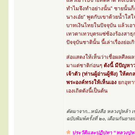
แล้วเอาไปขายที่ตลาด ทั้งเป็น
ทำไมจึงทำอย่างนั้น” ชายนั้นก
นางเอ๋ย” พูดกับเขาด้วยน้ำใส
บาทเงินไทยในปัจจุบัน แล้วเอ
เทวดาเทวบุตรแซ่ซ้องร้องสาธุก
ปัจจุบันชาตินั้น นี้เล่าเรื่อ
ส่อแสดงให้เห็นว่าเชื่อผลศีล
มาแต่ชาติก่อนๆ
ดังนี้ มีปัญห
เจ้าตัว (ท่านผู้อ่านผู้ฟัง) ให้
พระองค์ทรงให้เห็นเอง
ยกอุทาห
เองเถิดดังนี้เป็นต้น
คัดมาจาก...หนังสือ หลวงปู่หล้
ฉบับพิมพ์ครั้งที่ ๒๐, เดือนกันย
ประวัติและปฏิปทา “หลวงปู่ห