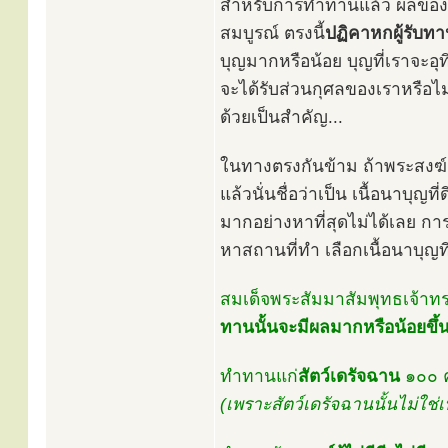
สำหรับการทำทานแล้ว ผลของทานที
สมบูรณ์ ตรงนี้
ปฏิคาหกผู้รับทา
บุญมากหรือน้อย บุญที่เราจะอุ
จะได้รับส่วนกุศลของเราหรือไม่
ด้วยเป็นสำคัญ...
ในทางตรงกันข้าม ถ้าพระสงฆ์ผู้
แล้วนั่นชื่อว่าเป็น เนื้อนาบุญท
มากอย่างหาที่สุดไม่ได้เลย กา
หาสถานที่ทำ เลือกเนื้อนาบุญที่
สมเด็จพระสัมมาสัมพุทธเจ้าทรง
ทานนั้นจะมีผลมากหรือน้อยขึ้นอ
ทำทานแก่
สัตว์เดรัจฉาน
๑๐๐ ค
(เพราะสัตว์เดรัจฉานนั้นไม่ใช่เ