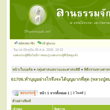
สมัครสมาชิก
เข้าสู่ระบบ
วันเวลาปัจจุบัน 09 ส.ค. 2026, 19:32
แสดงกระทู้ที่ยังไม่มีการตอบ
|
แสดงกระทู้ที่เปิดดูแล้ว
หน้าเว็บบอร์ด
»
กลุ่มศาสนสถานและศาสนพิธี
»
พิธีกรรมทางศาส
61706.ทำบุญอย่างไรจึงจะได้บุญมากที่สุด (หลวงปู่สม
หน้า
1
จากทั้งหมด
1
[ 3 โพสต์ ]
ตัวอย่างพิมพ์
เจ้าของ
ข้อความ