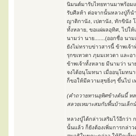
นิมนต์มารับไทยทานมาพร้อมแล้ว
รับศีลห้า ต่อจากนั้นหลวงปู่ก
ญาติกานัง, เปตานัง, ทักขินัง 
ทั้งหลาย, ขอแผ่ผลอุทิศ, ไปให้แ
นามว่า นาย.......(ออกชื่อ นาม
ยังไม่ทราบข่าวสารนี้ ข้าพเจ้
รุกขเทวดา ภุมมเทวดา และอา
ข้าพเจ้าทั้งหลาย มีนามว่า นาย
จงได้อนุโมทนา เมื่ออนุโมทนาแ
ก็ขอให้มีความสุขยิ่งๆ ขึ้นไป เ
(คำถวายทานอุทิศข้างต้นนี้ หลวง
สลวยเหมาะสมกับพื้นบ้านเล็กน
หลวงปู่ได้กล่าวเสริมไว้อีกว
นั้นแล้ว ก็ยังต้องเพิ่มการกล่