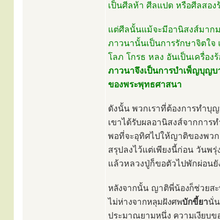
เป็นศีลห้า ศีลแปด หรือศีลสองร้
แต่ศีลนั้นแม้จะมีอานิสงส์มากม
ภาวนานั้นเป็นการรักษาจิตใจ
โลภ โกรธ หลง อันเป็นเครื่องร
ภาวนาจึงเป็นการบำเพ็ญบุญบาร
ของพระพุทธศาสนา
ดังนั้น พวกเราที่ต้องการทำบ
เขาได้รับผลอานิสงส์จากการทำ
พอที่จะอุทิศไปให้ญาติของพวกเ
สรุปลงไว้แต่เพียงนี้ก่อน วันพรุ
แล้วหลวงปู่ก็ขอตัวไปพักผ่อนยังว
หลังจากนั้น ญาติพี่น้องก็ช่วยสะ
ไม่ห่างจากหลุมฝังศพ
บักขี้ยา
นั
ประมาณยามหนึ่ง ความเงียบของป่