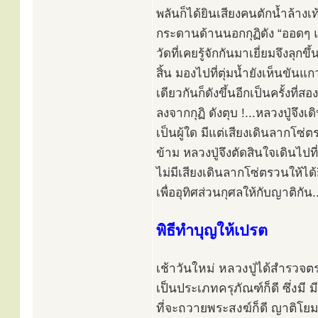
พลันก็ได้ยินเสียงคนตักน้ำล้างเท้า
กระดานด้านนอกกุฏิดัง “ออดๆ แ
วัดที่เคยรู้จักกันมาเยี่ยมจึงลุก
สิ้น มองไปที่ตุ่มน้ำยังเห็นขันแ
เดียวกันก็ดังขึ้นอีกเป็นครั้งที
ลงจากกุฏิ ดังตุบ !...หลวงปู่จึง
เป็นผู้ใด มีแต่เสียงเดินลากโซ่ตรว
ข้าม หลวงปู่จึงตัดสินใจเดินไปท
ไม่มีเสียงเดินลากโซ่ตรวนให้ได้ย
เพื่ออุทิศส่วนกุศลให้กับญาติกัน.
พิธีทำบุญให้เปรต
เช้าวันใหม่ หลวงปู่ได้สำรวจต
เป็นประเภทครุภัณฑ์ก็ดี ซึ่งมี
ที่จะถวายพระสงฆ์ก็ดี ญาติโยมก็