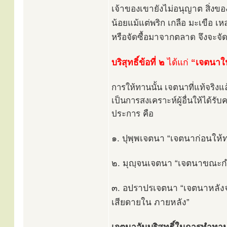
เจ้าของเขายังไม่อนุญาต สิ่งของ
น้อยแม้แต่พริก เกลือ มะเขือ เ
หรือจัดซื้อมาจากตลาด จึงจะจัดเป
บริสุทธิ์ข้อที่ ๒
ได้แก่
“เจตนาใน
การให้ทานนั้น เจตนาที่แท้จริงแ
เป็นการสงเคราะห์ผู้อื่นให้ได
ประการ คือ
๑. ปุพฺพเจตนา “เจตนาก่อนให้ท
๒. มุญฺจนเจตนา “เจตนาขณะกำล
๓. อปราปรเจตนา “เจตนาหลังจา
เสียดายใน ภายหลัง”