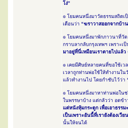
โง่”
๏ โยมคนหนึ่งมาวัดธรรมสถิตเป็
เตือนว่า
“ฆราวาสออกจากบ้าน
๏ โยมคนหนึ่งมาพักภาวนาที่วัด ก
กราบลากลับกรุงเทพฯ เพราะเป็น
มาอยู่ที่นี่เหมือนเราตายไปแล้ว
๏ เคยมีศิษย์หลายคนที่ขอใช้เวลาพ
เวลาถูกท่านพ่อใช้ให้ทำงานในวั
แล้วทำงานไป โดยกำชับไว้ว่า
๏ โยมคนหนึ่งมาหาท่านพ่อในช่ว
ในพรรษาบ้าง แต่กลัวว่า อดข้าว
แต่หนังหุ้มกระดูก เพื่อเอาธรร
เป็นเพราะอันนี้ที่เรายังต้องเวียน
นั้นให้จนได้