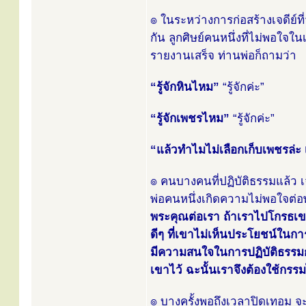
๏ ในระหว่างการก่อสร้างเจดีย์ที่
กัน ลูกศิษย์คนหนึ่งที่ไม่พอใจใ
รายงานเสร็จ ท่านพ่อก็ถามว่า
“รู้จักหินไหม”
“รู้จักค่ะ”
“รู้จักเพชรไหม”
“รู้จักค่ะ”
“แล้วทำไมไม่เลือกเก็บเพชรล่ะ
๏ คนบางคนที่ปฏิบัติธรรมแล้ว เจ
พ่อคนหนึ่งเกิดความไม่พอใจต่อพ่
พระคุณต่อเรา ถ้าเราไปโกรธเขา 
ดีๆ ที่เขาไม่เห็นประโยชน์ในการ
มีความสนใจในการปฏิบัติธรรมกั
เขาไว้ ฉะนั้นเราจึงต้องใช้กรร
๏ บางครั้งพอถึงเวลาปิดเทอม จะ