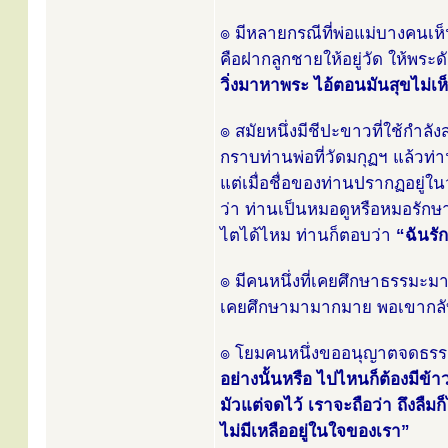
๏ มีหลายกรณีที่พ่อแม่บางคนเห็
คือฝากลูกชายให้อยู่วัด ให้พระดัด
วิ่งมาหาพระ ไอ้ตอนมันสุขไม่เห
๏ สมัยหนึ่งมีชีปะขาวที่ใช้กำล
กราบท่านพ่อที่วัดมกุฏฯ แล้วท่าน
แต่เมื่อชื่อของท่านปรากฏอยู่
ว่า ท่านเป็นหมอดูหรือหมอรัก
ไตได้ไหม ท่านก็ตอบว่า
“ฉันรั
๏ มีคนหนึ่งที่เคยศึกษาธรรมะม
เคยศึกษามามากมาย พอเขากลับ 
๏ โยมคนหนึ่งขออนุญาตจดธรรมะ
อย่างนั้นหรือ ไปไหนก็ต้องมีข้
มัวแต่จดไว้ เราจะถือว่า ถึงลืม
ไม่มีเหลืออยู่ในใจของเรา”