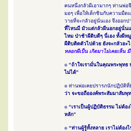
คนหนึ่งกลัวผีเอามากๆ ท่านพ่อจึงใ
มอๆ เพื่อให้เด็กชินกับความมืด
วายที่จะกลัวอยู่นั่นเอง จึงออ
ที่ไหนมี มัวแต่กลัวผีนอกอยู่นั่นแห
ไหม ป่าช้าผีดิบดีๆ นี่เอง ทั้งผีห
ผีดิบติดตัวไปด้วย ยังจะกลัวอะ
หลอกผีเป็น เกิดมาไม่เคยเห็น ม
๏
“ถ้าใจเรามั่นในคุณพระพุทธ
ไม่ได้”
๏ ท่านพ่อเคยปรารภนักปฏิบัติที่
ว่า จะขอถือองค์พระสัมมาสัมพุทธเจ้
๏
“เราเป็นผู้ปฏิบัติธรรม ไม่ต้
หลัก”
๏
“ท่านผู้รู้ทั้งหลาย เราไม่ต้