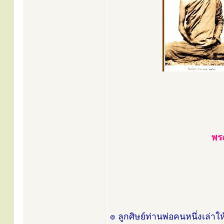
พระ
๏ ลูกศิษย์ท่านพ่อคนหนึ่งเล่าใ