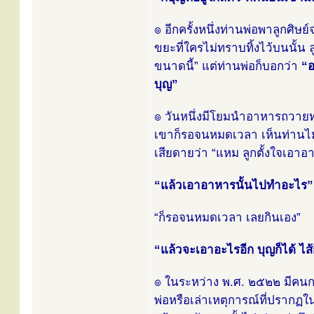
๏ อีกครั้งหนึ่งท่านพ่อพาลูกศ
ขยะที่ใครไม่ทราบทิ้งไว้บนนั้น
ขนาดนี้” แต่ท่านพ่อก็บอกว่า
“อ
บุญ”
๏ วันหนึ่งมีโยมนำอาหารถวายท่า
เขาก็รอจนหมดเวลา เห็นท่านไม่
เสียดายว่า “แหม ลูกตั้งใจเอาอ
“แล้วเอาอาหารนั้นไปทำอะไร”
“ก็รอจนหมดเวลา เลยกินเอง”
“แล้วจะเอาอะไรอีก บุญก็ได้ ไส้ก
๏ ในระหว่าง พ.ศ. ๒๕๒๒ มีคนกลุ
พ่อหรือเล่าเหตุการณ์ที่ปรากฏใน