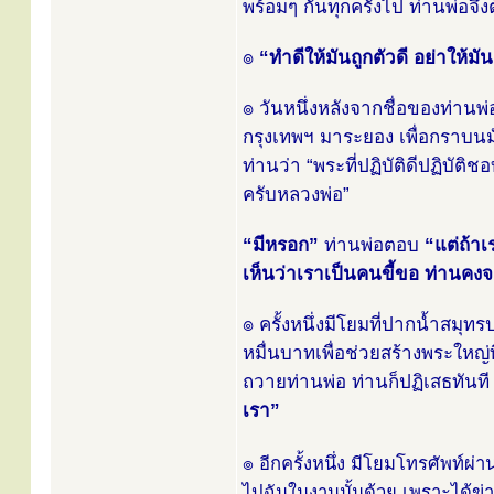
พร้อมๆ กันทุกครั้งไป ท่านพ่อจึงต
๏
“ทำดีให้มันถูกตัวดี อย่าให้มัน
๏ วันหนึ่งหลังจากชื่อของท่า
กรุงเทพฯ มาระยอง เพื่อกราบนม
ท่านว่า “พระที่ปฏิบัติดีปฏิบั
ครับหลวงพ่อ”
“มีหรอก”
ท่านพ่อตอบ
“แต่ถ้า
เห็นว่าเราเป็นคนขี้ขอ ท่านคงจะ
๏ ครั้งหนึ่งมีโยมที่ปากน้ำสม
หมื่นบาทเพื่อช่วยสร้างพระใหญ่ท
ถวายท่านพ่อ ท่านก็ปฏิเสธทันที 
เรา”
๏ อีกครั้งหนึ่ง มีโยมโทรศัพท์ผ
ไปฉันในงานนั้นด้วย เพราะได้ข่