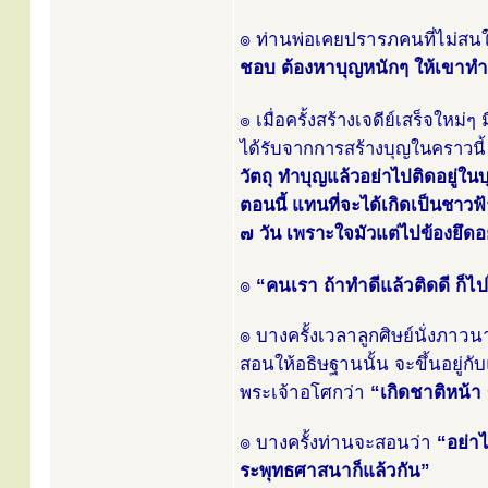
๏ ท่านพ่อเคยปรารภคนที่ไม่สนใ
ชอบ ต้องหาบุญหนักๆ ให้เขาทำ
๏ เมื่อครั้งสร้างเจดีย์เสร็จใหม่ๆ
ได้รับจากการสร้างบุญในคราวนี้ 
วัตถุ ทำบุญแล้วอย่าไปติดอยู่ในบ
ตอนนี้ แทนที่จะได้เกิดเป็นชาวฟ
๗ วัน เพราะใจมัวแต่ไปข้องยึดอย
๏
“คนเรา ถ้าทำดีแล้วติดดี ก็ไปไ
๏ บางครั้งเวลาลูกศิษย์นั่งภา
สอนให้อธิษฐานนั้น จะขึ้นอยู
พระเจ้าอโศกว่า
“เกิดชาติหน้า
๏ บางครั้งท่านจะสอนว่า
“อย่า
ระพุทธศาสนาก็แล้วกัน”