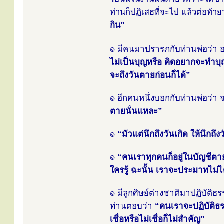
ท่านก็ปฏิเสธที่จะไป แล้วต่อท้าย
กิน”
๏ มีคนมาปรารภกับท่านพ่อว่า 
ไม่เป็นบุญหรือ คิดอยากจะทำบุญเ
จะถึงวันตายก่อนก็ได้”
๏ อีกคนหนึ่งบอกกับท่านพ่อว่า
ตายนั่นแหละ”
๏
“มัวแต่นึกถึงวันเกิด ให้นึกถึ
๏
“คนเราทุกคนก็อยู่ในบัญชีตาย
ใครรู้ ฉะนั้น เราจะประมาทไม่ไ
๏ มีลูกศิษย์ต่างชาติมาปฏิบัติธร
ท่านตอบว่า
“คนเราจะปฏิบัติธร
เชื่อหรือไม่เชื่อก็ไม่สำคัญ”