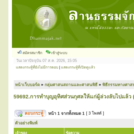
สมัครสมาชิก
เข้าสู่ระบบ
วันเวลาปัจจุบัน 07 ส.ค. 2026, 15:05
แสดงกระทู้ที่ยังไม่มีการตอบ
|
แสดงกระทู้ที่เปิดดูแล้ว
หน้าเว็บบอร์ด
»
กลุ่มศาสนสถานและศาสนพิธี
»
พิธีกรรมทางศาส
59692.การทำบุญอุทิศส่วนกุศลให้แก่ผู้ล่วงลับไปแล้ว (
หน้า
1
จากทั้งหมด
1
[ 3 โพสต์ ]
ตัวอย่างพิมพ์
เจ้าของ
ข้อความ