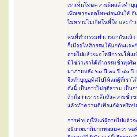
เราเห็นโทษความผิดแล้วทำบุญ
เพื่อเขาจะลดโทษผ่อนผันให้ อั
ไม่ทราบไปเกิดในที่ใด และกำเน
คนที่ทำกรรมทำเวรแก่กันแล้ว เ
ก็เมื่ออโหสิกรรมให้แก่กันและกั
ตายไปแล้วจะอโหสิกรรมให้แก่
มิใช่ว่าเราได้ทำกรรมชั่วทุจริต
มาภายหลัง ๒๐ ปี ๓๐ ปี ๔๐ ปี 
จึงทำบุญอุทิศไปให้แก่ผู้ที่เรา
ดังนี้ เป็นการไม่ยุติธรรม เป
ถ้าถือว่าเราระลึกถึงความชั่ว
แล้วทำความดีเพื่อแก้ตัวหรื
การทำบุญให้แก่ผู้ตายไปแล้วจ
อธิบายมาก็มากพอสมควร พอที่