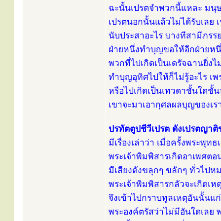
ฉะนั้นเปรตจำพวกนี้แหละ มนุษย์
เปรตนอกนั้นแล้วไม่ได้รับเลย เ
นับประสาอะไร บางทีสามีภรรยา
ฝ่ายหนึ่งทำบุญขอให้อีกฝ่ายหนึ
พวกที่ไปเกิดเป็นเดรัจฉานยิ่
ทำบุญอุทิศไปให้ก็ไม่รู้อะไร เ
หรือไปเกิดเป็นเทวดาชั้นใดชั้
เขาจะมาเอากุศลผลบุญของเรา
ปรทัตตูปชีวีเปรต ดังเปรตญาต
มีเรื่องเล่าว่า เมื่อครั้งพระพุท
พระเจ้าพิมพิสารเกิดอาเพศตอ
มีเสียงดังขลุกๆ ขลักๆ ทั่วไ
พระเจ้าพิมพิสารกลัวจะเกิดเหต
จึงเข้าไปกราบทูลเหตุอันนั้นแก
พระองค์ตรัสว่าไม่มีอันใดเลย