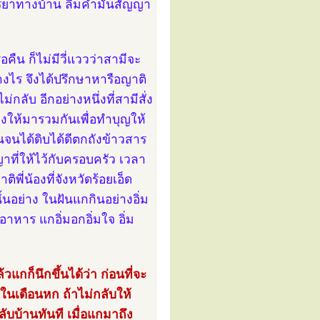
รรยาทางบ้าน ลืมคำมั่นสัญญา
ืน ก็ไม่มีวี่แววว่าสามีจะ
างไร จึงได้ปรึกษาหารือญาติ
่กลับ อีกอย่างหนึ่งที่สามีสั่ง
้องให้มารวมกันเพื่อทำบุญให้
จนได้ดิบได้ดีตกถังข้าวสาร
ญาที่ให้ไว้กับครอบครัว เวลา
ิพี่น้องที่จังหวัดร้อยเอ็ด
นอย่าง ในฝันแกกินอย่างอิ่ม
าหาร แกอิ่มอกอิ่มใจ อิ่ม
แกก็นึกขึ้นได้ว่า ก่อนที่จะ
ในเดือนหก ถ้าไม่กลับให้
ับบ้านทันที เมื่อแกมาถึง