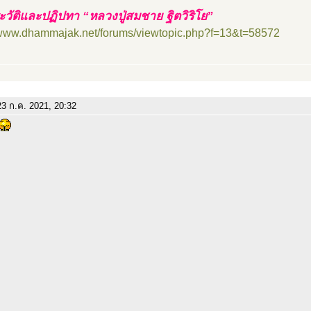
วัติและปฏิปทา “หลวงปู่สมชาย ฐิตวิริโย”
//www.dhammajak.net/forums/viewtopic.php?f=13&t=58572
3 ก.ค. 2021, 20:32