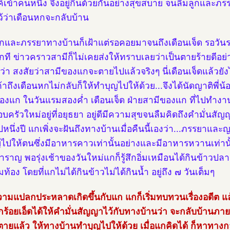
์เข้าคนหนึ่ง จึงอยู่กินด้วยกันอย่างสุขสบาย จนลืมลูกและภ
ไว้ว่าเดือนหกจะกลับบ้าน
ูกและภรรยาทางบ้านก็เฝ้าแต่รอคอยมาจนถึงเดือนเจ็ด รอวันรอค
ักที ข่าวคราวสามีก็ไม่เคยส่งให้ทราบเลยว่าเป็นตายร้ายดีอย่
่ว่า สงสัยว่าสามีของแกจะตายไปแล้วจริงๆ นี่เดือนเจ็ดแล้วยังไม
ถ้าถึงเดือนหกไม่กลับก็ให้ทำบุญไปให้ด้วย...จึงได้นัดญาติพี่น
องแก ในวันแรมสองค่ำ เดือนเจ็ด ฝ่ายสามีของแก ที่ไปทำงาน
อบครัวใหม่อยู่ที่อยุธยา อยู่ดีมีความสุขจนลืมคิดถึงคำมั่นสัญ
หนึ่งปี แกเพิ่งจะฝันถึงทางบ้านเมื่อคืนนี้เองว่า...ภรรยาและญาต
ไปให้ตนซึ่งมีอาหารคาวเท่านั้นอย่างและมีอาหารหวานเท่านั้
ราญ พอรุ่งเช้าของวันใหม่แกก็รู้สึกอิ่มเหมือนได้กินข้าวปลาอ
มท้อง โดยที่แกไม่ได้กินข้าวไม่ได้กินน้ำ อยู่ถึง ๗ วันเต็มๆ
ความแปลกประหลาดเกิดขึ้นกับแก แกก็เริ่มทบทวนเรื่องอดีต แล้ว
ร้อยเอ็ดได้ให้คำมั่นสัญญาไว้กับทางบ้านว่า จะกลับบ้านภาย
าตายแล้ว ให้ทางบ้านทำบุญไปให้ด้วย เมื่อแกคิดได้ ก็หาทางกล