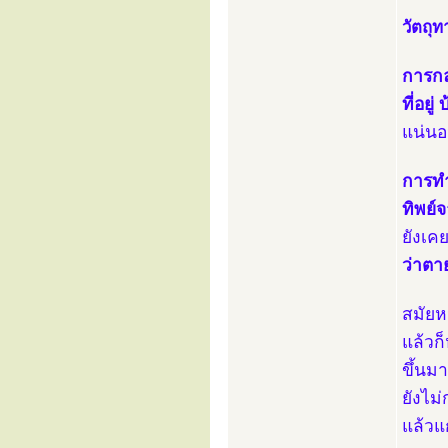
วัตถุท
การกล
ที่อยู
แน่นอ
การทำบ
ทิพย์
ยังเค
ว่าตาย
สมัยหน
แล้วก
ขึ้นม
ยังไม
แล้วแ