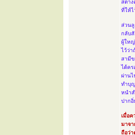
สตางค
ที่ให้
ส่วนล
กลับส
ผู้ใหญ
ไว้ว่า
สามีข
ได้คร
ผ่านไป
ทำบุญ
หนำสำ
ปากอิ่
เมื่อ
มาจาก
ถือว่