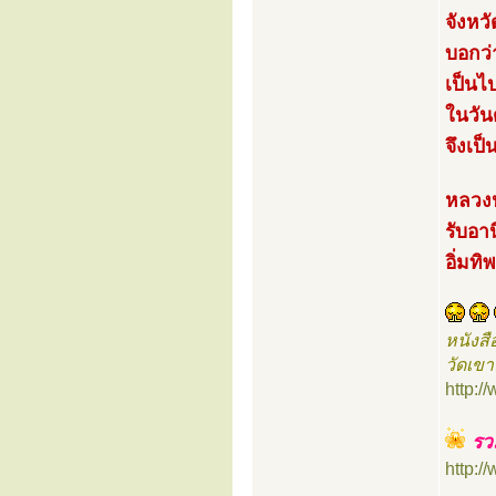
จังหว
บอกว่า
เป็นไ
ในวัน
จึงเป็
หลวงปู
รับอา
อิ่มทิ
หนังสื
วัดเขา
http:
รวม
http: