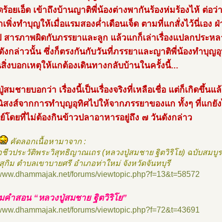
ัดร้อยเอ็ด เข้าถึงบ้านญาติพี่น้องต่างพากันร้องห่มร้องไห้ ต
เพิ่งทำบุญให้เมื่อแรมสองค่ำเดือนเจ็ด ตามที่แกสั่งไว้นี่เอง
ป สารภาพผิดกับภรรยาและลูก แล้วแกก็เล่าเรื่องแปลกประหลาด
ดังกล่าวนั้น ซึ่งก็ตรงกันกับวันที่ภรรยาและญาติพี่น้องทำบุญอ
นสิ่งบอกเหตุให้แกต้องเดินทางกลับบ้านในครั้งนี้...
่สมชายบอกว่า เรื่องนี้เป็นเรื่องจริงที่เหลือเชื่อ แต่ก็เกิดขึ้น
นิสงส์จากการทำบุญอุทิศไปให้จากภรรยาของแก ทั้งๆ ที่แกยังไม
พย์โดยที่ไม่ต้องกินข้าวปลาอาหารอยู่ถึง ๗ วันดังกล่าว
คัดลอกเนื้อหามาจาก :
อชีวประวัติพระวิสุทธิญาณเถร (หลวงปู่สมชาย ฐิตวิริโย) ฉบับสมบู
สุกิม ตำบลเขาบายศรี อำเภอท่าใหม่ จังหวัดจันทบุรี
//www.dhammajak.net/forums/viewtopic.php?f=13&t=58572
คำสอน “หลวงปู่สมชาย ฐิตวิริโย”
//www.dhammajak.net/forums/viewtopic.php?f=72&t=43691