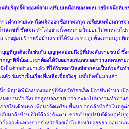
านที่บริสุทธิ์ด้วยองค์สาม เปรียบเหมือนซองจดหมายปิดผนึกที่บรร
่าวคำถวายและน้อมจิตออกชื่อนามสกุล เปรียบเหมือนการจ่าห
่ บ้านเลขที่ ชัดเจน
ทำได้อย่างนี้จดหมายนั้นย่อมไม่ตกหล่นไปทา
น จะอยู่อเมริกาหรือบ้านเราก็ได้รับ เพราะถูกต้องตามกฎกติก
ุญที่ถูกต้องก็เช่นกัน บุญกุศลย่อมถึงผู้ที่ล่วงลับวายชนม์ ซ
จากญาติพี่น้อง...เขาต้องได้รับอย่างแน่นอน อย่าว่าแต่คนตาย
ยมีเป็นตัวอย่างมาแล้ว
ที่ได้รับพลานิสงส์จากคนเป็นด้วยกันท
แล้ว นับว่าเป็นเรื่องที่เหลือเชื่อจริงๆ
แต่ก็เกิดขึ้นมาแล้ว
ึ่ง มีญาติพี่น้องของผมอยู่ที่จังหวัดร้อยเอ็ด มีอาชีพทำนา เมื่
็หมดงานทำ จึงบอกลูกบอกภรรยาว่า จะลงไปหางานทำทางภาค
าภายในเดือนหก เพื่อมาจัดเตรียมพื้นนา ตกกล้าปักดำในฤดูต่อ
่กลับมาถึงบ้าน ก็ให้ถือว่าฉันตาย ช่วยทำบุญไปให้ด้วย
(ทำบุญ
กก็ออกเดินทางจากจังหวัดร้อยเอ็ดไปจังหวัดอยุธยา ต่อมาแกเ