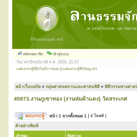
สมัครสมาชิก
เข้าสู่ระบบ
วันเวลาปัจจุบัน 09 ส.ค. 2026, 21:57
แสดงกระทู้ที่ยังไม่มีการตอบ
|
แสดงกระทู้ที่เปิดดูแล้ว
หน้าเว็บบอร์ด
»
กลุ่มศาสนสถานและศาสนพิธี
»
พิธีกรรมทางศาส
45973.งานภูเขาทอง (งานห่มผ้าแดง) วัดสระเกศ
หน้า
1
จากทั้งหมด
1
[ 4 โพสต์ ]
ตัวอย่างพิมพ์
เจ้าของ
ข้อความ