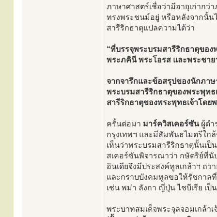
ภาษาศาสตร์เชื่อว่ามีอายุเก่ากว่
ทรงพระชนม์อยู่ หรือหลังจากนั้
สารีริกธาตุแปลความได้ว่า
“ที่บรรจุพระบรมสารีริกธาตุของพร
พระภคินี พระโอรส และพระชายา ส
จากจารึกและข้อสรุปของนักภาษาศาสต
พระบรมสารีริกธาตุของพระพุทธเจ้
สารีริกธาตุของพระพุทธเจ้าโดยพ
ครั้นต่อมา
มาร์ควิสเคอร์ซัน
ผู้ด
กรุงเทพฯ และมีสัมพันธไมตรีใกล้
เห็นว่าพระบรมสารีริกธาตุนั้นเป
สเคอร์ซันพิจารณาว่า กษัตริย์ที่น
อินเดียจึงมีประสงค์ทูลเกล้าฯ ถว
และกราบบังคมทูลขอให้รัชกาลที่
เช่น พม่า ลังกา ญี่ปุ่น ไชบีเรีย เป็
พระบาทสมเด็จพระจุลจอมเกล้าเจ้า