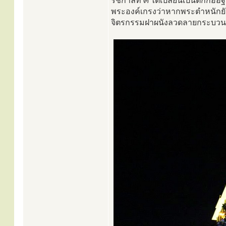
รัชกาลที่ ๓ ได้เปลี่ยนเป็นตึกก่
พระองค์เกรงว่าหากพระตำหนักยั
จิตรกรรมฝาผนังลวดลายกระบวนจ