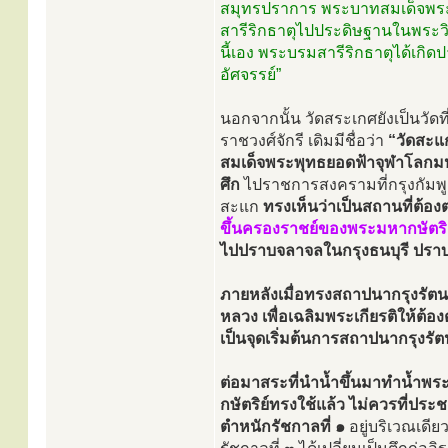
สมุทรปราการ พระบาทสมเด็จพระจุ
สารีริกธาตุไปประดิษฐานในพระวิห
นี้เอง พระบรมสารีริกธาตุได้เกิ
อัศจรรย์”
นอกจากนั้น วัดสระเกศยังเป็นวัดที
ราชวงศ์จักรี เดิมมีชื่อว่า
“วัดสะแ
สมเด็จพระพุทธยอดฟ้าจุฬาโลกมห
ศึก
ไปราชการสงครามที่กรุงกัมพูช
สะแก
ทรงเห็นว่าเป็นสถานที่ต้อ
ขึ้นครองราชย์ของพระมหากษัตริย
ไปปราบจลาจลในกรุงธนบุรี ปราบด
ภายหลังเมื่อทรงสถาปนากรุงรัตน
หลวง เพื่อเฉลิมพระเกียรติให้ต้อ
เป็นจุดเริ่มต้นการสถาปนากรุงรั
ต่อมาสระที่นำน้ำขึ้นมาทำน้ำพระ
กษัตริย์ทรงใช้แล้ว ไม่ควรที่ประ
ตำหนักรัชกาลที่ ๑
อยู่บริเวณเดีย