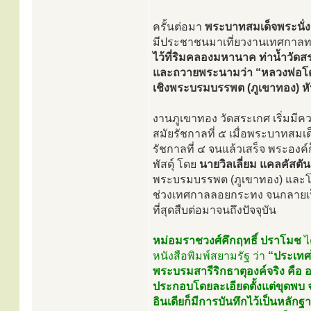
ครั้นต่อมา
พระบาทสมเด็จพระนั่งเก
มีประชาชนมาเที่ยวงานเทศกาลทา
ไว้ที่ริมคลองมหานาค ท่าน้ำวัดส
และถวายพระนามว่า “หลวงพ่อโต” ภ
เชิงพระบรมบรรพต (ภูเขาทอง) ห
งานภูเขาทอง วัดสระเกศ เริ่มมีค
สมัยรัชกาลที่ ๕ เมื่อพระบาทสมเด
รัชกาลที่ ๔ จนแล้วเสร็จ พระองค์
พัสดุ์ โดย
นายวิลเลี่ยม แคลคัสตัน
พระบรมบรรพต (ภูเขาทอง) และโปร
ช่วงเทศกาลลอยกระทง จนกลายเป็
ที่สุดสืบต่อมาจนถึงปัจจุบัน
หม่อมราชวงศ์คึกฤทธิ์ ปราโมช
ได
หนังสือพิมพ์สยามรัฐ ว่า
“ประเทศไ
พระบรมสารีริกธาตุองค์จริง คือ 
ประกอบโดยละเอียดตั้งแต่ขุดพบ
อินเดียก็มีการบันทึกไว้เป็นหลักฐ