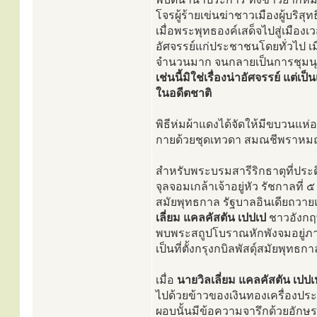
โจรผู้ร้ายเข่นฆ่าชาวเมืองผู้บริ
เมื่อพระพุทธองค์เสด็จไปสู่เมืองเ
อัศจรรย์แก่ประชาชนโดยทั่วไป เ
จำนวนมาก จนกลายเป็นการชุมนุมที
เช่นนี้มิใช่เรื่องน่าอัศจรรย์ แต
ในอดีตชาติ
พิธีห่มผ้าแดงได้จัดให้มีขบวนแห
กายด้วยชุดเทวดา สมณชีพราหม
สำหรับพระบรมสารีริกธาตุที่ปร
จุลจอมเกล้าเจ้าอยู่หัว รัชกาลที่ ๕
สมัยพุทธกาล รัฐบาลอินเดียถวายแด
เลี่ยม แคลคัสตัน เปปเป
ชาวอังกฤษซ
พบพระสถูปโบราณหักพังจมอยู่ภายใ
เป็นที่ตั้งกรุงกบิลพัสดุ์สมัยพุทธกา
เมื่อ
นายวิลเลี่ยม แคลคัสตัน เปปเ
ไปด้วยข้าวของเงินทองเครื่องปร
ผอบนั้นมีข้อความจารึกด้วยอักษ