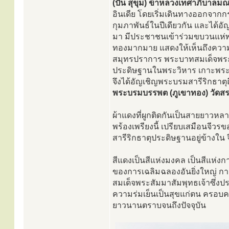
(ปั้น สุขุม) ข้าหลวงเทศาภิบา
อินเดีย โดยเริ่มเดินทางออกจากก
กุมภาพันธ์ในปีเดียวกัน และได้อั
มา มีประชาชนเข้าร่วมขบวนแห่พร
ทองมากมาย แสดงให้เห็นถึงความเ
สมุทรปราการ พระบาทสมเด็จพระจุ
ประดิษฐานในพระวิหาร เกาะพระส
จึงได้อัญเชิญพระบรมสารีริกธาตุ
พระบรมบรรพต (ภูเขาทอง) วัดส
ผ้าแดงที่ผูกติดกันเป็นสายยาวห
พร้องเพรียงนี้ เปรียบเสมือนจีวร
สารีริกธาตุประดิษฐานอยู่ข้างใน 
สีแดงเป็นสีแห่งมงคล เป็นสีแห่งก
ของการเฉลิมฉลองอันยิ่งใหญ่ การ
สมเด็จพระสัมมาสัมพุทธเจ้าซึ่งปร
ความร่มเย็นเป็นสุขแก่ตน ครอบคร
ยาวนานตราบจนถึงปัจจุบัน