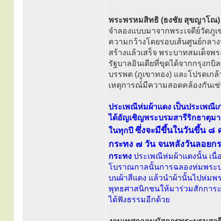
พระพรหมสิทธิ (ธงชัย สุขญาโณ)
จำลองแบบมาจากพระเจดีย์วัดภูเ
ความกว้างโดยรอบเส้นศูนย์กลาง
สร้างแล้วเสร็จ พระบาทสมเด็จพระจ
รัฐบาลอินเดียที่ขุดได้จากกรุงก
บรรพต (ภูเขาทอง) และโปรดเกล้าฯ 
เหตุการณ์มีความสอดคล้องกันเช่น
ประเพณีห่มผ้าแดง เป็นประเพณีเก่
ได้อัญเชิญพระบรมสารีริกธาตุมา
ซึ่งจะมีขึ้นในวันขึ้น 
ในทุกปี
กระทง ๗ วัน จนหลังวันลอยกระท
กระทง
ประเพณีห่มผ้าแดงนั้น เน
โบราณกาลนั้นการฉลองห่มพระบรมสาร
บนผ้าสีแดง แล้วนำผ้านั้นไปห่มพ
พุทธศาสนิกชนให้มาร่วมสักการะพ
ได้ฟังธรรมอีกด้วย