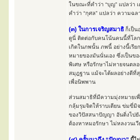
ในขณะที่คำว่า “บุญ” แปลว่า เคร
คำว่า “กุศล” แปลว่า ความฉลา
(๓) ในการเจริญสมาธิ
ก็เป็น
ดูนี่ ติดต่อกับคนโน้นคนนี้ที่
เกิดในภพนั้น ภพนี้ อย่างนี้เ
หมายของมันนั่นเอง ซึ่งเป็นขอ
พิเศษ หรือรักษาไม่หายจนตลอดชี
สมุฎฐาน แม้จะได้ผลอย่างดีที่
เพื่อนิพพาน
ส่วนสมาธิที่มีความมุ่งหมายเพื
กลุ้มรุมจิตให้ราบเตียน ข่มขี
ของวิปัสสนาปัญญา อันดิ่งไปยัง
ต้องหาหมอรักษา ไม่หลงวนเว
(๔) ครั้นมาถึง “ปัญญา”
นี้