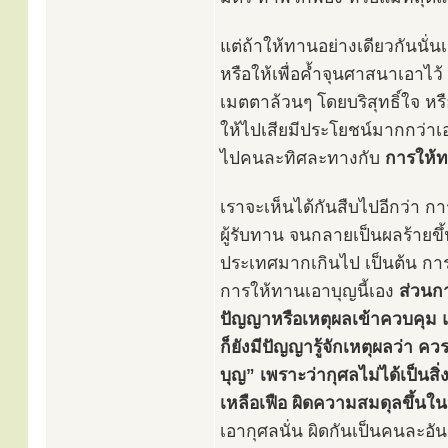
แต่ถ้าให้ทานอย่างเดียวกันนั่น
หรือให้เพื่อค้ำจุนศาสนาเอาไว
เมตตาล้วนๆ โดยบริสุทธิ์ใจ หรื
ให้ไปเสียมีประโยชน์มากกว่าเอา
ไปคนละทิศละทางกับ
การให้
เราจะเห็นได้กันสืบไปอีกว่า กา
ผู้รับทาน จนกลายเป็นผลร้ายข
ประเทศมากเกินไป เป็นต้น การให
การให้ทานเอาบุญนี้เอง
ส่วนกา
ปัญญาหรือเหตุผลเข้าควบคุม 
ก็ยังมีปัญญารู้จักเหตุผลว่า 
บุญ” เพราะว่ากุศลไม่ได้เป็นสิ
เหลือเฟือ ผิดความสมดุลขึ้นใ
เอากุศลนั่น ผิดกันเป็นคนละอั