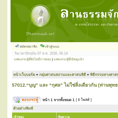
สมัครสมาชิก
เข้าสู่ระบบ
วันเวลาปัจจุบัน 07 ส.ค. 2026, 05:14
แสดงกระทู้ที่ยังไม่มีการตอบ
|
แสดงกระทู้ที่เปิดดูแล้ว
หน้าเว็บบอร์ด
»
กลุ่มศาสนสถานและศาสนพิธี
»
พิธีกรรมทางศาส
57012.“บุญ” และ “กุศล” ไม่ใช่สิ่งเดียวกัน (ท่านพุท
หน้า
1
จากทั้งหมด
1
[ 6 โพสต์ ]
ตัวอย่างพิมพ์
เจ้าของ
ข้อความ