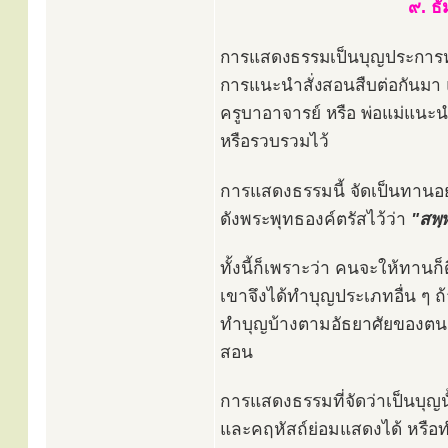
๙. ธ
การแสดงธรรมเป็นบุญประการหนึ
การแนะนำสั่งสอนสืบต่อกันมา แม
ครูบาอาจารย์ หรือ พ่อแม่แนะนำส
หรือรวบรวมไว้
การแสดงธรรมนี้ จัดเป็นทานอย่
ดังพระพุทธองค์ตรัสไว้ว่า
"สพฺ
ทั้งนี้ก็เพราะว่า คนจะให้ทานก
เขาจึงได้ทำบุญประเภทอื่น ๆ 
ทำบุญบ้างตามอัธยาศัยของตน แต
สอน
การแสดงธรรมที่จัดว่าเป็นบุญนั
และคฤหัสถ์ย่อมแสดงได้ หรือทำบุ