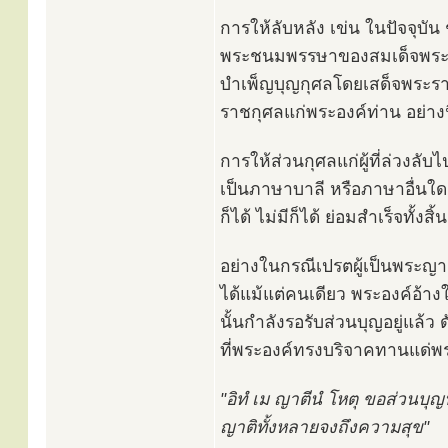
การให้ลับหลัง เข่น ในปัจจุบั
พระชนมพรรษาของสมเด็จพระเจ้
บำเพ็ญบุญกุศลโดยเสด็จพระรา
ราชกุศลแก่พระองค์ท่าน อย่างนี
การให้ส่วนกุศลแก่ผู้ที่ล่วงล
เป็นภาษาบาลี หรือภาษาอื่นใดก็ไ
ก็ได้ ไม่มีก็ได้ ย่อมสำเร็จทั้งสิ้น
อย่างในกรณีเปรตผู้เป็นพระญาต
ได้แม้แต่คนเดียว พระองค์อ้างใ
นั้นกำลังรอรับส่วนบุญอยู่แล้
ที่พระองค์ทรงบริจาคทานแด่พร
"อิทํ เม ญาตีนํ โหตุ ขอส่วนบุ
ญาติทั้งหลายจงถึงความสุข"