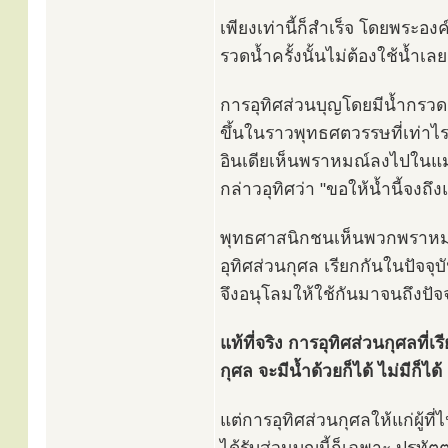
เพียงเท่านี้ก็สำเร็จ โดยพระอง
รวดน้ำครั้งนั้นไม่ต้องใช้น้ำเลย
การอุทิศส่วนบุญโดยมีน้ำกรวดเ
ขึ้นในราวพุทธศตวรรษที่เท่า
อินเดียเห็นพราหมณ์ลงไปในแม
กล่าวอุทิศว่า "ขอให้น้ำนี้จงถึ
พุทธศาสนิกชนเห็นพวกพราหมณ์ก
อุทิศส่วนกุศล เรียกกันในปัจจุบ
จึงอนุโลมให้ใช้กันมาจนถึงปัจจ
แท้ที่จริง การอุทิศส่วนกุศลที่เ
กุศล จะมีน้ำด้วยก็ได้ ไม่มีก็ได้ 
แต่การอุทิศส่วนกุศลให้แก่ผู้ที