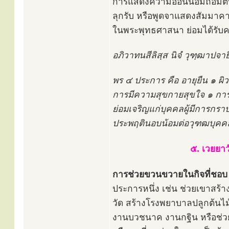
การแสดงความอ่อนน้อมถ่อมตน
ลุกรับ หรือพูดจาแสดงสัมมาคาร
ในพระพุทธศาสนา ย่อมได้รับควา
อภิวาทนสีลิสฺส นิจํ วุฑฺฒาปจา
พร ๔ ประการ คือ อายุยืน ๑ ผ
การมีความสุขกายสุขใจ ๑ การ
ย่อมเจริญแก่บุคคลผู้มีการกรา
ประพฤตินอบน้อมต่อวุฑฒบุคคล (ผ
๕. เวยยา
การช่วยขวนขวายในกิจที่ชอบ
ประการหนึ่ง เช่น ช่วยเขาสร้
วัด สร้างโรงพยาบาลปลูกต้นไ
งานบวชนาค งานกฐิน หรือช่วยง