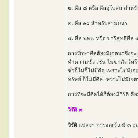
๒. ศีล ๘ หรือ ศีลอุโบสถ สำหร
๓. ศีล ๑๐ สำหรับสามเณร
๔. ศีล ๒๒๗ หรือ ปาริสุทธิศีล
การรักษาศีลต้องมีเจตนาจึงจะเป
ทำความชั่ว เช่น ไม่ฆ่าสัตว์หรื
ชั่วก็ไม่ก็ไม่มีศีล เพราะไม่มี
ทรัพย์ ก็ไม่มีศีล เพราะไม่มีเ
การที่จะมีศีลได้ก็ต้องมีวิรัติ 
วิรัติ ๓
วิรัติ
แปลว่า การงดเว้น มี ๓ อย