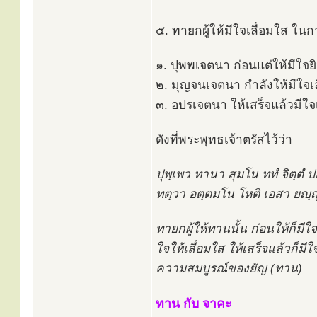
๕. ทายกผู้ให้มีใจเลื่อมใส ในกา
๑. ปุพพเจตนา ก่อนแต่ให้มีใจยิ
๒. มุญจนเจตนา กำลังให้มีใจเ
๓. อปรเจตนา ให้เสร็จแล้วมีใ
ดังที่พระพุทธเจ้าตรัสไว้ว่า
ปุพฺเพว ทานา สุมโน ททํ จิตฺตํ 
ทตฺวา อตฺตมโน โหติ เอสา ยญฺ
ทายกผู้ให้ทานนั้น ก่อนให้ก็มีใจ
ใจให้เลื่อมใส ให้เสร็จแล้วก็มีใ
ความสมบูรณ์ของยัญ (ทาน)
ทาน กับ จาคะ