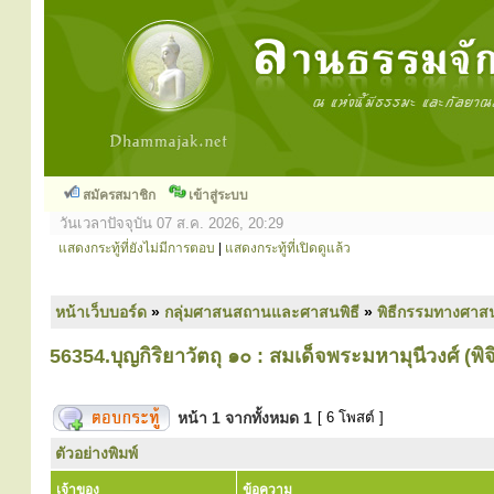
สมัครสมาชิก
เข้าสู่ระบบ
วันเวลาปัจจุบัน 07 ส.ค. 2026, 20:29
แสดงกระทู้ที่ยังไม่มีการตอบ
|
แสดงกระทู้ที่เปิดดูแล้ว
หน้าเว็บบอร์ด
»
กลุ่มศาสนสถานและศาสนพิธี
»
พิธีกรรมทางศาส
56354.บุญกิริยาวัตถุ ๑๐ : สมเด็จพระมหามุนีวงศ์ (พิ
หน้า
1
จากทั้งหมด
1
[ 6 โพสต์ ]
ตัวอย่างพิมพ์
เจ้าของ
ข้อความ