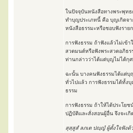
ในปัจจุบันหนังสือทางพระพุท
ทำบุญประเภทนี้ คือ บุญเกิดจ
หนังสือธรรมะหรือชอบฟังราย
การฟังธรรม ถ้าฟังแล้วไม่เข้าใจ
สวดมนต์หรือฟังพระสวดอภิธรรมใ
ท่านกล่าวว่าได้แต่บุญไม่ได้ก
ฉะนั้น บางคนฟังธรรมได้แต่บุญอ
ทั่วไปแล้ว การฟังธรรมได้ทั้งบ
ธรรม
การฟังธรรม ถ้าให้ได้ประโยชน์มา
ปฏิบัติและสั่งสอนผู้อื่น จึงจะ
สุสฺสูสํ ลภเต ปญฺญํ ผู้ตั้งใจฟัง