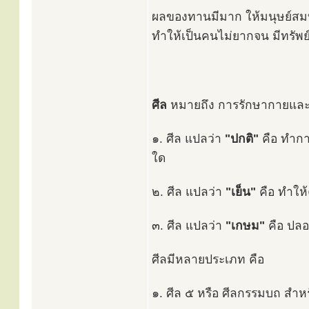
ผลของทานมีมาก ให้มนุษย์สมบัต
ทำให้เป็นคนไม่ยากจน มีทรัพย์
ศีล
หมายถึง การรักษากายและวา
๑. ศีล แปลว่า
"ปกติ"
คือ ทำกาย
ใด
๒. ศีล แปลว่า
"เย็น"
คือ ทำให้
๓. ศีล แปลว่า
"เกษม"
คือ ปลอ
ศีลมีหลายประเภท คือ
๑. ศีล ๕ หรือ ศีลกรรมบถ สำห