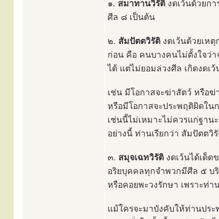
๑.
สมาทานวิรัติ
งดเว้นด้วยการ
ศีล ๘ เป็นต้น
๒.
สัมปัตตวิรัติ
งดเว้นด้วยเหตุกา
ก่อน คือ คนบางคนไม่ตั้งใจว่า
ได้ แต่ไม่ยอมล่วงศีล เกิดงดเว
เช่น มีโอกาสจะฆ่าสัตว์ หรือฆ
หรือมีโอกาสจะประพฤติผิดใน
เช่นนี้ไม่เหมาะไม่ควรแก่ฐาน
อย่างนี้ ท่านเรียกว่า สัมปัตตวิรั
๓.
สมุจเฉทวิรัติ
งดเว้นได้เด็ดข
อริยบุคคลทุกจำพวกมีศีล ๕ บริ
หรือคอยพะวงรักษา เพราะท่าน
แม้ใครจะมาบังคับให้ท่านประพ