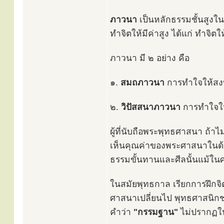
ภาวนา
เป็นหลักธรรมชั้นสูงใ
ทำจิตให้มีค่าสูง ได้แก่ ทำจิต
ภาวนา มี ๒ อย่าง คือ
๑.
สมถภาวนา
การทำใจให้สงบ
๒.
วิปัสสนาภาวนา
การทำใจให้
ผู้ที่นับถือพระพุทธศาสนา ถ้
เห็นคุณค่าของพระศาสนาในด้านน
ธรรมขั้นทานและศีลนั้นแม้ในศา
ในสมัยพุทธกาล เรียกการฝึกจิ
ศาสนาเปลี่ยนไป พุทธศาสนิกชน
คำว่า
"กรรมฐาน"
ไม่ปรากฏในพ