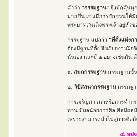
คำว่า
"กรรมฐาน"
จึงมักคุ้นหู
มากขึ้น เช่นมีการชักชวนให
พระบาทสมเด็จพระเจ้าอยู่หัวขอ
กรรมฐาน แปลว่า
"ที่ตั้งแห่ง
ต้องมีฐานที่ตั้ง จึงเรียกงานฝึก
นั่นเอง และมี ๒ อย่างเช่นกัน ค
๑.
สมถกรรมฐาน
กรรมฐานขั้
๒.
วิปัสสนากรรมฐาน
กรรมฐานข
การเจริญภาวนาหรือการทำกรร
ทาน มีผลน้อยกว่าศีล ศีลมีผล
เพราะสามารถนำไปสู่การตัดกิเลส
๔. อปจ