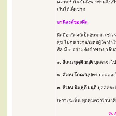
ความชั่วในขั้นนี้ของท่านจึงเป
เว้นได้เด็ดขาด
อานิสงส์ของศีล
ศีลมีอานิสงส์เป็นอันมาก เช่น 
สุข ไม่ก่อเวรก่อภัยต่อผู้ใด 
ศีล มี ๓ อย่าง ดังคำพระบาลีบ
๑.
สีเลน สุคฺตึ ยนฺติ
บุคคลจะไปสู
๒.
สีเลน โภคสมฺปทา
บุคคลจะไ
๓.
สีเลน นิพฺพุตึ ยนฺติ
บุคคลจะดั
เพราะฉะนั้น ทุกคนควรรักษาศีลให
๓. 