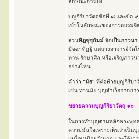
ลักษณะการให้
บุญกิริยาวัตถุข้อที่ ๘ และข้
เข้าในลักษณะของการอบรมจิ
ส่วน
ทิฏฐุชุกัมม์
จัดเป็น
ภาวนา
มิจฉาทิฏฐิ แต่บางอาจารย์จัดใ
ทาน รักษาศีล หรือเจริญภาวนาไ
อย่างไหน
คำว่า
"มัย"
ที่ต่อท้ายบุญกิริย
เช่น ทานมัย บุญสำเร็จจากกา
ขยายความบุญกิริยาวัตถุ ๑๐
ในการทำบุญตามหลักพระพุทธ
ความมั่นใจเพราะเห็นว่าเป็นบุญ
เหน็ดเหนื่อยลำบาก และใช้เวลา