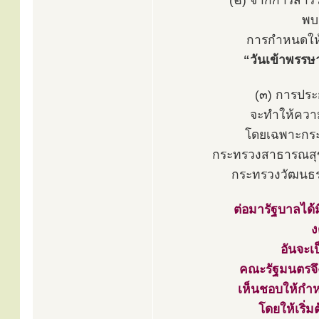
(๒) จากการสำรว
พบ
การกำหนดให้มี
“วันเข้าพรรษ
(๓) การประ
จะทำให้ความ
โดยเฉพาะกระท
กระทรวงสาธารณสุข
กระทรวงวัฒนธร
ต่อมารัฐบาลได
ง
อันจะเ
คณะรัฐมนตรจึง
เห็นชอบให้กำหน
โดยให้เริ่