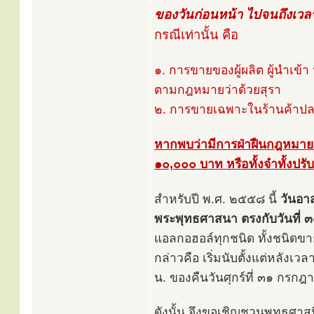
ของวันก่อนหน้า ไปจนถึงเวลา 
กรณีเท่านั้น คือ
๑. การขายของผู้ผลิต ผู้นำเข้า 
ตามกฎหมายว่าด้วยสุรา
๒. การขายเฉพาะในร้านค้า
หากพบว่ามีการฝ่าฝืนกฎหมาย จ
๑๐,๐๐๐ บาท หรือทั้งจำทั้งปรับ
สำหรับปี พ.ศ. ๒๕๕๘ นี้
วันอา
พระพุทธศาสนา ตรงกับวันที
แอลกอฮอล์ทุกชนิด ทั้งชนิดขา
กล่าวคือ เริ่มนับตั้งแต่หลัง
น. ของคืนวันศุกร์ที่ ๓๑ กร
ดังนั้น จึงขอเชิญชวนพุทธศาสน