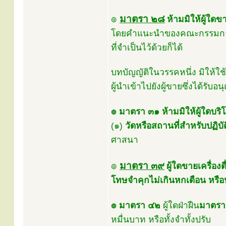
๏
มาตรา ๒๘
ห้ามมิให้ผู้ใดข
โดยคำแนะนำของคณะกรรมการ ทั
ที่จำเป็นไว้ด้วยก็ได้
บทบัญญัติในวรรคหนึ่ง มิให้ใช้
ผู้นำเข้าไปยังผู้ขายซึ่งได้ร
๏ มาตรา ๓๑
ห้ามมิให้ผู้ใดบร
(๑)
วัดหรือสถานที่สำหรับปฏิบ
ศาสนา
๏
มาตรา ๓๙
ผู้ใดขายเครื่อ
โทษจำคุกไม่เกินหกเดือน หรือปร
๏ มาตรา ๔๒
ผู้ใดฝ่าฝืน
มาตรา
หมื่นบาท หรือทั้งจำทั้งปรับ