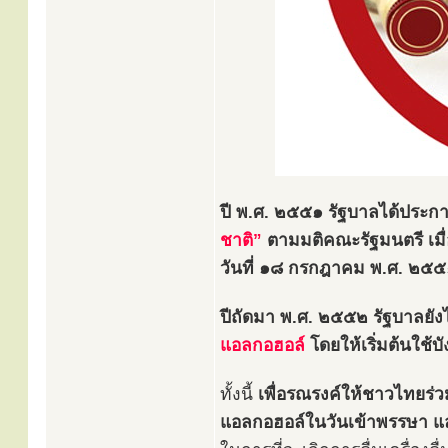
ปี พ.ศ. ๒๕๕๑ รัฐบาลได้ประ
ชาติ”
ตามมติคณะรัฐมนตรี เมื่
วันที่ ๑๘ กรกฎาคม พ.ศ. ๒๕๕๑
ปีถัดมา พ.ศ. ๒๕๕๒ รัฐบาลย
แอลกอฮอล์
โดยให้เริ่มต้นใช้บ
ทั้งนี้
เพื่อรณรงค์ให้ชาวไทยร่วม
แอลกอฮอล์ในวันเข้าพรรษา แล