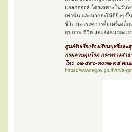
แอลกอฮอล์ โดยเฉพาะในวันพระใ
เท่านั้น และหากจะให้ดียิ่งๆ 
ชีวิต ก็ควรงดการดื่มเครื่องด
สุขภาพ ชีวิต และสังคมของเรา
ศูนย์รับเรื่องร้องเรียนบุหรี่และส
กรมควบคุมโรค กระทรวงสาธ
โทร. ๐๒-๕๙๐-๓๐๓๒-๓๕ ตลอด
https://www.egov.go.th/th/e-g