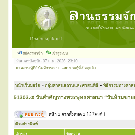
สมัครสมาชิก
เข้าสู่ระบบ
วันเวลาปัจจุบัน 07 ส.ค. 2026, 23:10
แสดงกระทู้ที่ยังไม่มีการตอบ
|
แสดงกระทู้ที่เปิดดูแล้ว
หน้าเว็บบอร์ด
»
กลุ่มศาสนสถานและศาสนพิธี
»
พิธีกรรมทางศาส
51303.๕ วันสำคัญทางพระพุทธศาสนา “วันห้ามขายเค
หน้า
1
จากทั้งหมด
1
[ 2 โพสต์ ]
ตัวอย่างพิมพ์
เจ้าของ
ข้อความ