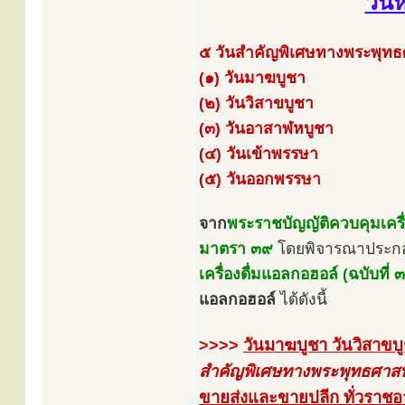
วัน
๕ วันสำคัญพิเศษทางพระพุท
(๑) วันมาฆบูชา
(๒) วันวิสาขบูชา
(๓) วันอาสาฬหบูชา
(๔) วันเข้าพรรษา
(๕) วันออกพรรษา
จาก
พระราชบัญญัติควบคุมเคร
มาตรา ๓๙
โดยพิจารณาประก
เครื่องดื่มแอลกอฮอล์ (ฉบับที่
แอลกอฮอล์
ได้ดังนี้
>>>>
วันมาฆบูชา วันวิสาข
สำคัญพิเศษทางพระพุทธศาส
ขายส่งและขายปลีก ทั่วราชอ