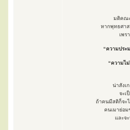
มติคณะร
หากพุทธศาสนิ
เพรา
“ความประมา
“ความไม่
น่าสังเก
จะเป
ถ้าคนมีสติก็จะ
คนเมาย่อมข
และจะท