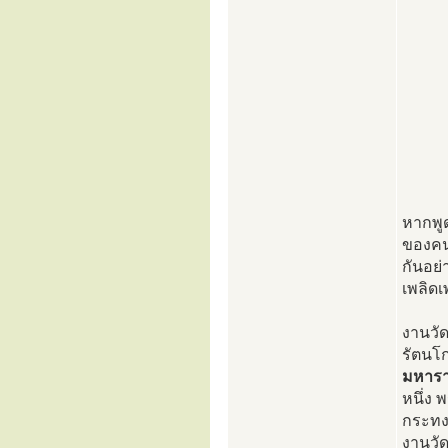
หากพูด
ของคน
กันอย่
เพลิดเพ
งานวัด
รัตนโก
มหาราช
หนึ่ง
กระทงใ
งานวั