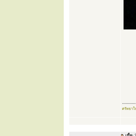
...........
ศรัทธาใ
เมื่อ:
2