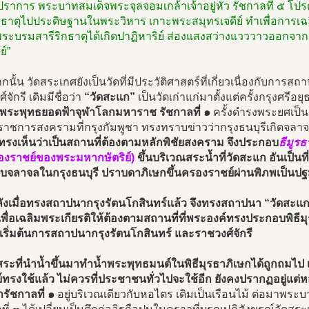
ราการ พระบาทสมเด็จพระจุลจอมเกล้าเจ้าอยู่หัว รัชกาลที่ ๕ โป
กธาตุไปประดิษฐานในพระวิหาร เกาะพระสมุทรเจดีย์ ทำเพื่อการเฉล
 พระบรมสารีริกธาตุได้เกิดปาฏิหาริย์ ส่องแสงสว่างแวววาวออกจาก
ย์”
นั้น วัดสระเกศยังเป็นวัดที่มีประวัติศาสตร์ที่เกี่ยวเนื่องกับการ
จักรี เดิมมีชื่อว่า
“วัดสะแก”
เป็นวัดเก่าแก่มาตั้งแต่ครั้งกรุงศรีอย
จพระพุทธยอดฟ้าจุฬาโลกมหาราช รัชกาลที่ ๑
ครั้งดำรงพระยศเป็
าชการสงครามที่กรุงกัมพูชา ทรงทราบข่าวว่ากรุงธนบุรีเกิดจลาจ
ทรงเห็นว่าเป็นสถานที่ต้องตามหลักพิชัยสงคราม จึงประกอบ
ธีมูรธ
รองราชย์ของพระมหากษัตริย์)
ขึ้นบริเวณสระน้ำที่วัดสะแก อันเป็นที
จลาจลในกรุงธนบุรี ปราบดาภิเษกขึ้นครองราชย์ผ่านพิภพเป็นปฐมก
ังเมื่อทรงสถาปนากรุงรัตนโกสินทร์แล้ว จึงทรงสถาปนา “วัดสะแ
พื่อเฉลิมพระเกียรติให้ต้องตามสถานที่ที่พระองค์ทรงประกอบพิธีมุ
ดเริ่มต้นการสถาปนากรุงรัตนโกสินทร์ และราชวงศ์จักรี
ระที่นำน้ำขึ้นมาทำน้ำพระพุทธมนต์ในพิธีมุรธาภิเษกได้ถูกถมไป 
ย์ทรงใช้แล้ว ไม่ควรที่ประชาชนทั่วไปจะใช้อีก ยังคงปรากฏอยู่แต่
รัชกาลที่ ๑
อยู่บริเวณเดียวกับหอไตร เดิมเป็นเรือนไม้ ต่อมาพระบาท