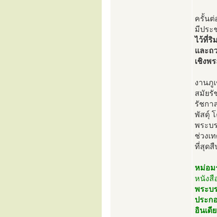
ครั้นต
มีประ
ไว้ที่
และถวา
เชิงพ
งานภูเ
สมัยรั
รัชกาล
พัสดุ์
พระบรม
ช่วงเ
ที่สุด
หม่อม
หนังสื
พระบรม
ประกอ
อินเดี