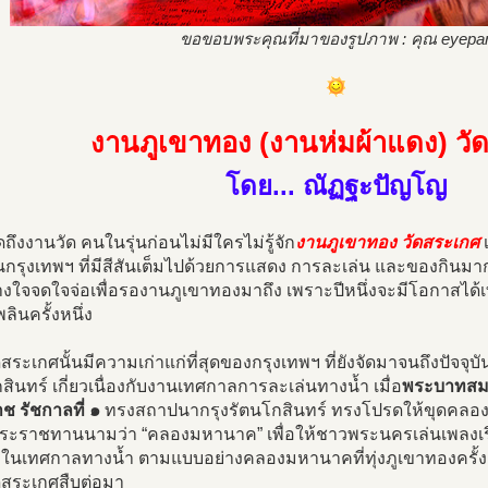
ขอขอบพระคุณที่มาของรูปภาพ : คุณ eyepa
งานภูเขาทอง (งานห่มผ้าแดง) วั
โดย... ณัฏฐะปัญโญ
ถึงงานวัด คนในรุ่นก่อนไม่มีใครไม่รู้จัก
งานภูเขาทอง วัดสระเกศ
เ
กรุงเทพฯ ที่มีสีสันเต็มไปด้วยการแสดง การละเล่น และของกินมา
างใจจดใจจ่อเพื่อรองานภูเขาทองมาถึง เพราะปีหนึ่งจะมีโอกาสได้เ
ลินครั้งหนึ่ง
สระเกศนั้นมีความเก่าแก่ที่สุดของกรุงเทพฯ ที่ยังจัดมาจนถึงปัจจุบัน 
สินทร์ เกี่ยวเนื่องกับงานเทศกาลการละเล่นทางน้ำ เมื่อ
พระบาทสมเ
 รัชกาลที่ ๑
ทรงสถาปนากรุงรัตนโกสินทร์ ทรงโปรดให้ขุดคลอง
 พระราชทานนามว่า “คลองมหานาค” เพื่อให้ชาวพระนครเล่นเพลงเร
นเทศกาลทางน้ำ ตามแบบอย่างคลองมหานาคที่ทุ่งภูเขาทองครั้งกรุง
ดสระเกศสืบต่อมา