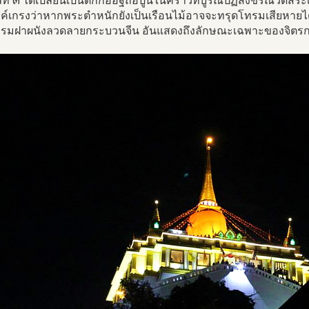
ที่ ๓ ได้เปลี่ยนเป็นตึกก่ออิฐถือปูนในคราวที่บูรณปฏิสังขรณ์วัดส
ค์เกรงว่าหากพระตำหนักยังเป็นเรือนไม้อาจจะทรุดโทรมเสียหาย
รรมฝาผนังลวดลายกระบวนจีน อันแสดงถึงลักษณะเฉพาะของจิตรกร