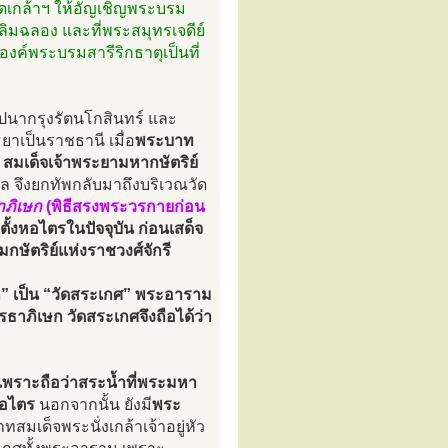
รดเกล้าฯ ให้อัญเชิญพระบรม
ิมฉลอง และที่พระสมุทรเจดีย์
องค์พระบรมสารีริกธาตุเป็นที่
สถาปนากรุงรัตนโกสินทร์ และ
ุธยาเป็นราชธานี เมื่อ
พระบาท
น
สมเด็จเจ้าพระยามหากษัตริย์
ล จึงยกทัพกลับมาถึงบริเวณวัด
าภิเษก
(พิธีสรงพระวรกายก่อน
่ตั้งหอไตรในปัจจุบัน ก่อนเสด็จ
ษัตริย์แห่งราชวงศ์จักรี
ก” เป็น “วัดสระเกศ” พระอาราม
รธาภิเษก วัดสระเกศจึงถือได้ว่า
เพราะถือว่าสระน้ำที่พระมหา
หอไตร
นอกจากนั้น ยังมี
พระ
สมเด็จพระนั่งเกล้าเจ้าอยู่หัว