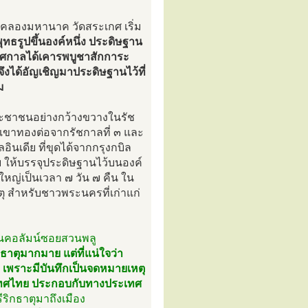
ี่คลองมหานาค วัดสระเกศ เริ่ม
ทธรูปขึ้นองค์หนึ่ง ประดิษฐาน
เทศกาลได้เคารพบูชาสักการะ
ึงได้อัญเชิญมาประดิษฐานไว้ที่
ม
ประชาชนอย่างกว้างขวางในรัช
ภูเขาทองต่อจากรัชกาลที่ ๓ และ
ินเดีย ที่ขุดได้จากกรุงกบิล
ให้บรรจุประดิษฐานไว้บนองค์
หญ่เป็นเวลา ๗ วัน ๗ คืน ใน
 สำหรับชาวพระนครที่เก่าแก่
นคอลัมน์ซอยสวนพลู
ธาตุมากมาย แต่ที่แน่ใจว่า
) เพราะมีบันทึกเป็นจดหมายเหตุ
ะเทศไทย ประกอบกับทางประเทศ
ิกธาตุมาถึงเมือง