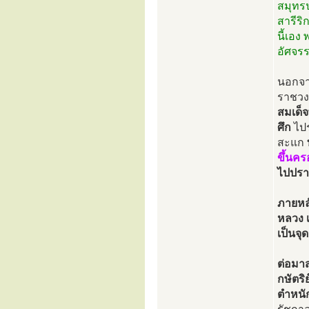
สมุทรป
สารีริ
นี้เอง
อัศจรร
นอกจาก
ราชวงศ์
สมเด็
ศึก
ไปร
สะแก
ขึ้นค
ไปปราบ
ภายหล
หลวง เ
เป็นจุ
ต่อมาส
กษัตริ
ตำหนัก