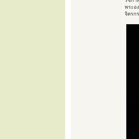
รัชกาล
พระอง
จิตรก