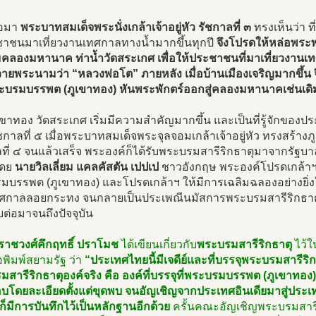
่อมา
พระบาทสมเด็จพระนั่งเกล้าเจ้าอยู่หัว รัชกาลที่ ๓
ทรงเห็นว่า ท
ชาชนมาเที่ยวงานเทศกาลทางน้ำมากขึ้นทุกปี
จึงโปรดให้หล่อพระพุ
ริมคลองมหานาค ท่าน้ำวัดสระเกศ เพื่อให้ประชาชนที่มาเที่ยวงาน
ยพระนามว่า “หลวงพ่อโต” ภายหลัง เมื่อบ้านเมืองเจริญมากขึ้น จ
ระบรมบรรพต (ภูเขาทอง) หันพระพักตร์ออกสู่คลองมหานาคเช่นเดิ
ขาทอง วัดสระเกศ เริ่มมีความสำคัญมากขึ้น และเป็นที่รู้จักของ
ชกาลที่ ๕ เมื่อพระบาทสมเด็จพระจุลจอมเกล้าเจ้าอยู่หัว ทรงสร้าง
ที่ ๔ จนแล้วเสร็จ พระองค์ก็ได้รับพระบรมสารีริกธาตุมาจากรัฐบาลอ
 โดย
นายวิลเลี่ยม แคลคัสตัน เปปเป
ชาวอังกฤษ พระองค์โปรดเกล้าฯ 
บรรพต (ภูเขาทอง) และโปรดเกล้าฯ ให้มีการเฉลิมฉลองอย่างยิ่งใ
ทศกาลลอยกระทง จนกลายเป็นประเพณีนมัสการพระบรมสารีริกธาตุ
สืบต่อมาจนถึงปัจจุบัน
ราชวงศ์คึกฤทธิ์ ปราโมช
ได้เขียนเกี่ยวกับ
พระบรมสารีริกธาตุ
ไว้ใ
อพิมพ์สยามรัฐ ว่า
“ประเทศไทยนี้มีเจดีย์และที่บรรจุพระบรมสารีริก
สารีริกธาตุองค์จริง คือ องค์ที่บรรจุที่พระบรมบรรพต (ภูเขาทอง
บโดยละเอียดตั้งแต่ขุดพบ จนอัญเชิญจากประเทศอินเดียมาสู่ปร
ยก็มีการบันทึกไว้เป็นหลักฐานอีกด้วย
ครั้นคณะอัญเชิญพระบรมสารีร