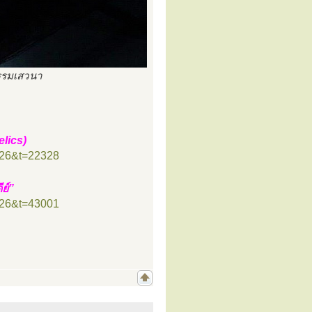
รรมเสวนา
lics)
=26&t=22328
ย์”
=26&t=43001