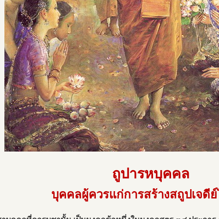
ถูปารหบุคคล
บุคคลผู้ควรแก่การสร้างสถูปเจดีย์