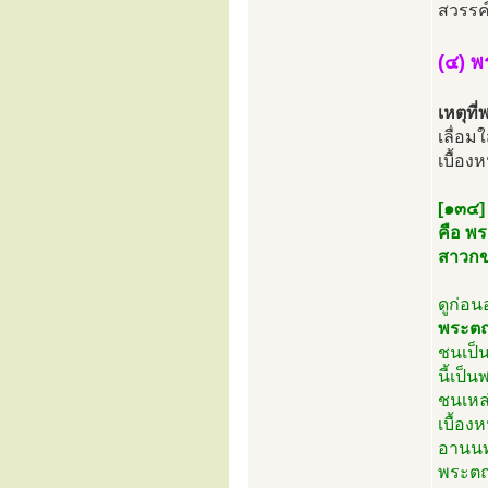
สวรรค
(๔) พ
เหตุที
เลื่อม
เบื้อง
[๑๓๔]
คือ พร
สาวกข
ดูก่อ
พระตถ
ชนเป็น
นี้เป็
ชนเหล่
เบื้อง
อานนท
พระตถ