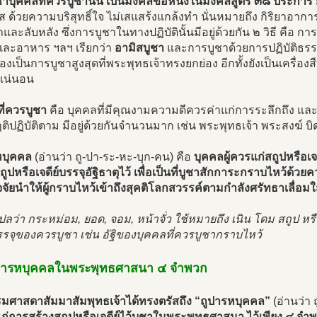
ชาบุคคลที่ควรบูชานั้น เป็นมงคลข้อหนึ่งในมงคลสูตร ๓๘ ประการ
ใส ด้วยความบริสุทธิ์ใจ ไม่เสแสร้งแกล้งทำ นั่นหมายถึง กิริยาอาการส
าและลับหลัง ซึ่งการบูชาในทางปฏิบัตินั้นมีอยู่ด้วยกัน ๒ วิธี คือ กา
 และอาหาร ฯลฯ เรียกว่า
อามิสบูชา
และการบูชาด้วยการปฏิบัติธรร
้เองเป็นการบูชาสูงสุดที่พระพุทธเจ้าทรงยกย่อง อีกทั้งยังเป็นเครื่อ
งแน่นอน
ี่ควรบูชา
คือ บุคคลที่มีคุณงามความดีควรค่าแก่การระลึกถึง แล
ิปฏิบัติตาม มีอยู่ด้วยกันจำนวนมาก เช่น พระพุทธเจ้า พระสงฆ์ 
หบุคคล
(อ่านว่า ถู-ปา-ระ-หะ-บุก-คน) คือ
บุคคลผู้ควรแก่สถูปหรือเจ
ถูปหรือเจดีย์บรรจุอัฐิธาตุไว้ เพื่อเป็นที่บูชาสักการะกราบไหว้ด้ว
จัยนำให้ผู้กราบไหว้เข้าถึงสุคติโลกสวรรค์ตามกำลังศรัทธาเลื่อมใ
ปลว่า กระหม่อม, ยอด, จอม, หน้าจั่ว ใช้หมายถึง เนิน โดม สถูป หรือ
รจุของควรบูชา เช่น อัฐิของบุคคลที่ควรบูชากราบไหว้
ปารหบุคคลในพระพุทธศาสนา ๔ จำพวก
มศาสดาสัมมาสัมพุทธเจ้าได้ทรงตรัสถึง “ถูปารหบุคคล”
(อ่านว่า 
แก่การสร้างสถูปหรือเจดีย์ไว้บูชาในพระพุทธศาสนา ไว้เพียง ๔ จำ