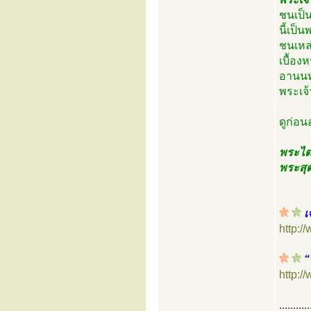
ชนเป็น
นี้เป
ชนเหล่
เบื้อง
อานนท
พระเจ้
ดูก่อน
พระไตร
พระสุต
เ
http:
“
http:
...........