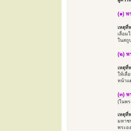
(๑) พ
เหตุที
เลื่อม
ในสถูป
(๒) พ
เหตุที
ให้เลื
หน้าแ
(๓) พ
(ในพระ
เหตุท
มหาชนย
พระองค