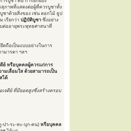
การบูชา คือ การยกย่อง
ุภาพที่แสดงต่อผู้ที่ควรบูชาทั้ง
รบูชาด้วยสิ่งของ เช่น ดอกไม้ ธูป
ม เรียกว่า
ปฏิบัติบูชา
ซึ่งอย่าง
งสืบต่ออายุพระพุทธศาสนาที่
ะยึดถือเป็นแบบอย่างในการ
บิดามารดา ฯลฯ
ดีย์ หรือบุคคลผู้ควรแก่การ
ยความเลื่อมใส ด้วยสามารถเป็น
สได้
เจดีย์ ที่มียอดสูงซึ่งสร้างครอบ
ถู-ปา-ระ-หะ-บุก-คน)
หรือบุคคล
พวก
ได้แก่