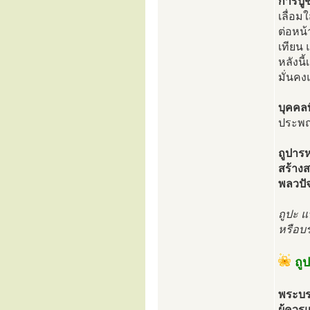
การบู
เลื่อม
ต่อหน้
เทียน
หลังนี
มั่นค
บุคคลท
ประพฤต
ถูปาร
สร้างส
พลวปัจ
ถูปะ แ
หรือบร
ถู
พระบร
ผู้ควร