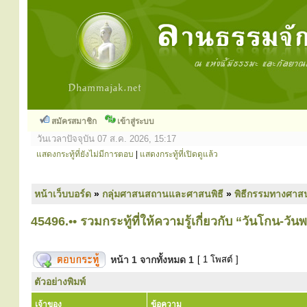
สมัครสมาชิก
เข้าสู่ระบบ
วันเวลาปัจจุบัน 07 ส.ค. 2026, 15:17
แสดงกระทู้ที่ยังไม่มีการตอบ
|
แสดงกระทู้ที่เปิดดูแล้ว
หน้าเว็บบอร์ด
»
กลุ่มศาสนสถานและศาสนพิธี
»
พิธีกรรมทางศาส
45496.•• รวมกระทู้ที่ให้ความรู้เกี่ยวกับ “วันโกน-วัน
หน้า
1
จากทั้งหมด
1
[ 1 โพสต์ ]
ตัวอย่างพิมพ์
เจ้าของ
ข้อความ