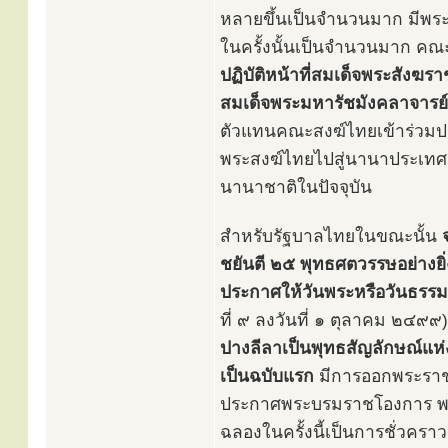
หลายขึ้นเป็นจำนวนมาก มีพร
ในครั้งนั้นเป็นจำนวนมาก คณะ
ปฏิบัติหน้าที่สมเด็จพระสังฆรา
สมเด็จพระมหารัชมังคลาจารย์
ตัวแทนคณะสงฆ์ไทยเข้าร่วมประ
พระสงฆ์ไทยไปสู่นานาประเทศเป็
นานาชาติในปัจจุบัน
สำหรับรัฐบาลไทยในขณะนั้น
ชยันตี ๒๕ พุทธศตวรรษอย่าง
ประกาศให้วันพระหรือวันธรร
ที่ ๙ ลงวันที่ ๑ ตุลาคม ๒๔๙๙
ปางลีลาเป็นพุทธสัญลักษณ์แห
เป็นฉบับแรก
มีการออกพระราชบ
ประกาศพระบรมราชโองการ พ
ฉลองในครั้งนี้เป็นการชั่วครา