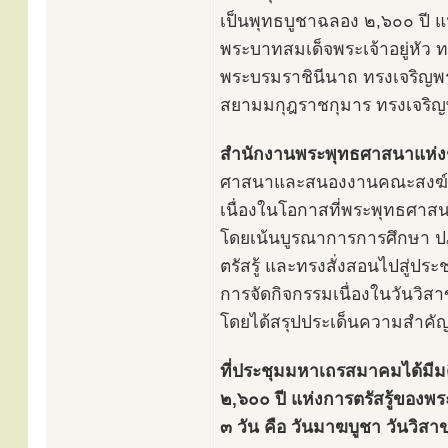
เป็นพุทธบูชาฉลอง ๒,๖๐๐ ปี แ
พระบาทสมเด็จพระเจ้าอยู่หั
พระบรมราชินีนาถ ทรงเจริญ
สยามมกุฎราชกุมาร ทรงเจร
สำนักงานพระพุทธศาสนาแห่ง
ศาสนาและสนองงานคณะสงฆ์ ได
เนื่องในโอกาสที่พระพุทธศาสน
โดยเน้นบูรณาการการศึกษา ปฏิ
ตรัสรู้ และทรงสั่งสอนไปสู่ป
การจัดกิจกรรมเนื่องในวันวิ
โดยได้สรุปประเด็นความสำค
ที่ประชุมมหาเถรสมาคมได้มีม
๒,๖๐๐ ปี แห่งการตรัสรู้ของพ
๓ วัน คือ วันมาฆบูชา วันวิส