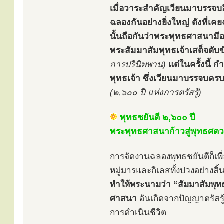
เมื่อวาระสำคัญเวียนมาบรรจบอ
ฉลองกันอย่างยิ่งใหญ่ ดังที
นั้นถือกันว่าพระพุทธศาสนามี
พระสัมมาสัมพุทธเจ้าเสด็จดับ
การปรินิพพาน)
แต่ในครั้งนี้
พุทธเจ้า ซึ่งเวียนมาบรรจบคร
(๒,๖๐๐ ปี แห่งการตรัสรู้)
พุทธชยันตี ๒,๖๐๐ ปี
พระพุทธศาสนาก้าวสู่พุทธศตว
การจัดงานฉลองพุทธชยันตีก็เพื่
หมู่มารและกิเลสทั้งปวงอย่างสิ้
ทำให้พระนามว่า “สัมมาสัมพุท
ศาสนา
อันเกิดจากปัญญาตรัสรู
การดำเนินชีวิต