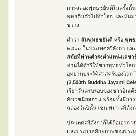
การฉลองพุทธชยันตีในครั้งนั้
พุทธตื่นตัวไปทั่วโลก และหั
ขวาง
คำว่า
สัมพุทธชยันตี
หรือ
พุทธ
๒๕๐๐ ในประเทศศรีลังกา และ
สมัยที่ท่านดำรงตำแหน่งเลข
ท่านได้ดำริให้ชาวพุทธทั่วโลกร
อุทยานประวัติศาสตร์ของโลก โ
(2,500th Buddha Jayanti Cel
เรียกวันครบรอบของชาวอินเดียแ
สังเวชนียสถาน พร้อมทั้งมีกา
ฉลองในปีนั้น เช่น พม่า ศรีลั
ประเทศศรีลังกาก็ได้ถือเอาก
และประกาศศักยภาพของประเท