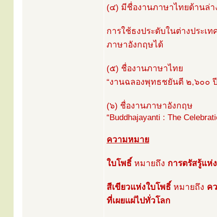
(๔) มีชื่องานภาษาไทยด้านล่า
การใช้ธงประดับในต่างประเท
ภาษาอังกฤษได้
(๕) ชื่องานภาษาไทย
“งานฉลองพุทธชยันตี ๒,๖๐๐ ปี
(๖) ชื่องานภาษาอังกฤษ
“Buddhajayanti : The Celebrat
ความหมาย
ใบโพธิ์
หมายถึง
การตรัสรู้แห
สีเขียวแห่งใบโพธิ์
หมายถึง
คว
ที่เผยแผ่ไปทั่วโลก