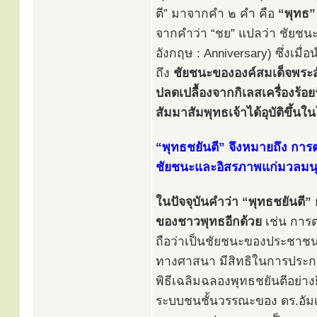
ตี” มาจากคำ ๒ คำ คือ
“พุทธ”
จากคำว่า “ชย” แปลว่า ชัยชนะ
อังกฤษ : Anniversary) ซึ่งเมื
ถึง
ชัยชนะขององค์สมเด็จพระสัม
ปลดเปลื้องจากกิเลสเครื่องร้
สัมมาสัมพุทธเจ้าได้อุบัติขึ้นใ
“พุทธชยันตี” จึงหมายถึง การต
ชัยชนะและอิสรภาพแก่มวลมนุษ
ในปัจจุบันคำว่า “พุทธชยันต
ของชาวพุทธอีกด้วย
เช่น การต
ถือว่าเป็นชัยชนะของประชาชน
ทางศาสนา มีสิทธิในการประกอ
พิธีเฉลิมฉลองพุทธชยันตีอย่า
ระบบชนชั้นวรรณะของ ดร.อัม