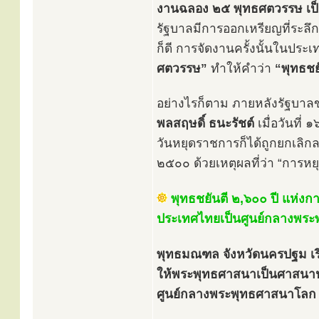
งานฉลอง ๒๕ พุทธศตวรรษ เป็
รัฐบาลมีการออกเหรียญที่ระ
ก็ดี การจัดงานครั้งนั้นในประเ
ศตวรรษ”
ทำให้คำว่า
“พุทธชย
อย่างไรก็ตาม ภายหลังรัฐบา
พลสฤษดิ์ ธนะรัชต์
เมื่อวันที
วันหยุดราชการก็ได้ถูกยกเลิก
๒๕๐๐ ด้วยเหตุผลที่ว่า “การ
พุทธชยันตี ๒,๖๐๐ ปี แห่งการ
ประเทศไทยเป็นศูนย์กลางพร
พุทธมณฑล จังหวัดนครปฐม เริ
ให้พระพุทธศาสนาเป็นศาสนาปร
ศูนย์กลางพระพุทธศาสนาโลก