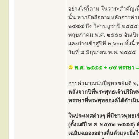
อย่างไรก็ตาม ในวาระสำคัญเนื
นั้น หากยึดถือตามหลักการคำน
๒๕๕๔ ถึง วิสาขบูชาปี ๒๕๕๕ ทั
พฤษภาคม พ.ศ. ๒๕๕๔ อันเป็นวั
และย่างเข้าสู่ปีที่ ๒,๖๐๐ ทั้
วันที่ ๔ มิถุนายน พ.ศ. ๒๕๕๕
พ.ศ. ๒๕๕๕ + ๔๕ พรรษา =
การคำนวณนับปีพุทธชยันตี ๒,๖
หลังจากปีที่พระพุทธเจ้าปรินิ
พรรษาที่พระพุทธองค์ได้ดำเนิ
ในประเทศต่างๆ ที่มีชาวพุทธเ
(ตั้งแต่ปี พ.ศ. ๒๕๕๓-๒๕๕๕) ดั
เฉลิมฉลองอย่างตื่นตัวและยิ่