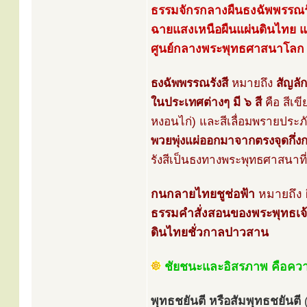
ธรรมจักรกลางผืนธงฉัพพรรณรั
ฉายแสงเหนือผืนแผ่นดินไทย 
ศูนย์กลางพระพุทธศาสนาโลก
ธงฉัพพรรณรังสี
หมายถึง
สัญลั
ในประเทศต่างๆ มี ๖ สี
คือ สีเข
หงอนไก่) และสีเลื่อมพรายประภ
พวยพุ่งแผ่ออกมาจากตรงจุดกึ่
รังสีเป็นธงทางพระพุทธศาสนาที
กนกลายไทยชูช่อฟ้า
หมายถึง
ธรรมคำสั่งสอนของพระพุทธเจ้
ดินไทยชั่วกาลปาวสาน
ชัยชนะและอิสรภาพ คือควา
พุทธชยันตี หรือสัมพุทธชยันตี
(