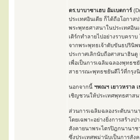
ดร.บาบาซาเฮบ อัมเบดการ์
(D
ประเทศอินเดีย ก็ได้ถือโอกา
พระพุทธศาสนาในประเทศอินเดียใ
เติร์กทำลายไปอย่างราบคราบ
จากพระพุทธเจ้าดับขันธปรินิ
ประกาศเลิกนับถือศาสนาฮินดู
เพื่อเป็นการเฉลิมฉลองพุทธชย
สาธารณะพุทธชยันตีไว้ที่กรุงนิ
นอกจากนี้
ฯพณฯ เยาวหราล เน
เชิญชวนให้ประเทศพุทธศาสนาทั
ส่วนการเฉลิมฉลองระดับนานาชา
โดยเฉพาะอย่างยิ่งการสร้างป
สังคายนาพระไตรปิฎกนานาชาต
ซึ่งประเทศพม่านับเป็นการสังคา