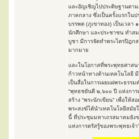
และอัญเชิญไปประดิษฐานตามภู
ภาคกลาง ซึ่งเป็นครั้งแรกในปร
บรรพต (ภูเขาทอง) เป็นเวลา ๑๑
นักศึกษา และประชาชน ทำสมาธิ
บูชา มีการจัดทำพระไตรปิฎกส
มากมาย
และในโอกาสที่พระพุทธศาสนา
ก้าวหน้าทางด้านเทคโนโลยี 
เป็นสื่อในการเผยแผ่พระธรรมคำ
“พุทธชยันตี ๒,๖๐๐ ปี แห่งการ
สร้าง “พระนักเขียน” เพื่อให้
พระสงฆ์ได้นำเทคโนโลยีสมั
นี้ ที่ประชุมมหาเถรสมาคมยัง
แห่งการตรัสรู้ของพระพุทธเจ้า