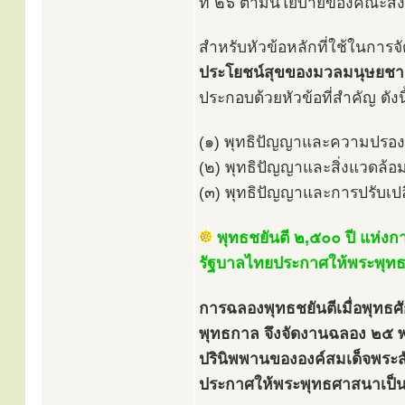
ที่ ๒๖ ตามนโยบายของคณะสง
สำหรับหัวข้อหลักที่ใช้ในการจั
ประโยชน์สุขของมวลมนุษยชา
ประกอบด้วยหัวข้อที่สำคัญ ดังนี
(๑) พุทธิปัญญาและความปรอ
(๒) พุทธิปัญญาและสิ่งแวดล้อ
(๓) พุทธิปัญญาและการปรับเปลี
พุทธชยันตี ๒,๕๐๐ ปี แห่งก
รัฐบาลไทยประกาศให้พระพุท
การฉลองพุทธชยันตีเมื่อพุทธศั
พุทธกาล จึงจัดงานฉลอง ๒๕ พุ
ปรินิพพานขององค์สมเด็จพระสั
ประกาศให้พระพุทธศาสนาเป็