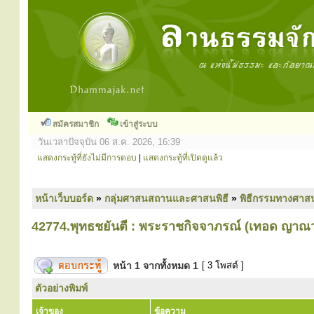
สมัครสมาชิก
เข้าสู่ระบบ
วันเวลาปัจจุบัน 06 ส.ค. 2026, 16:39
แสดงกระทู้ที่ยังไม่มีการตอบ
|
แสดงกระทู้ที่เปิดดูแล้ว
หน้าเว็บบอร์ด
»
กลุ่มศาสนสถานและศาสนพิธี
»
พิธีกรรมทางศาส
42774.พุทธชยันตี : พระราชกิจจาภรณ์ (เทอด ญาณว
หน้า
1
จากทั้งหมด
1
[ 3 โพสต์ ]
ตัวอย่างพิมพ์
เจ้าของ
ข้อความ