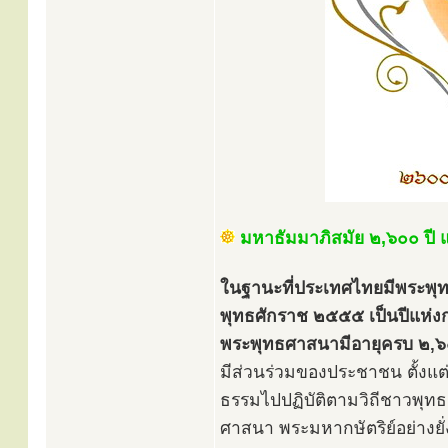
มหาธัมมาภิสมัย ๒,๖๐๐ ปี แ
ในฐานะที่ประเทศไทยมีพระพุ
พุทธศักราช ๒๕๕๕ เป็นปีแห่งกา
พระพุทธศาสนามีอายุครบ ๒,๖
มีส่วนร่วมของประชาชน ตั้งแต
ธรรมไปปฏิบัติตามวิถีชาวพุทธ
ศาสนา พระมหากษัตริย์อย่างยั่