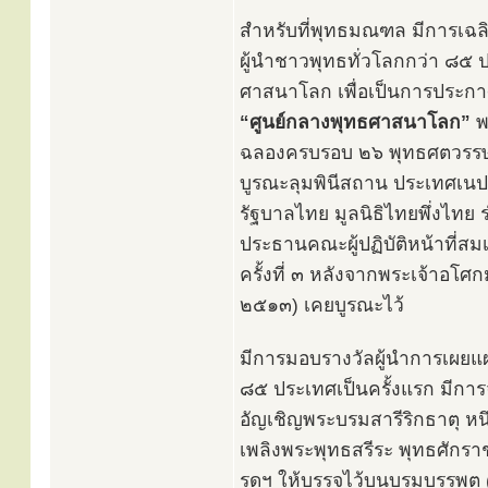
สำหรับที่พุทธมณฑล มีการเฉ
ผู้นำชาวพุทธทั่วโลกกว่า ๘๕ 
ศาสนาโลก เพื่อเป็นการประกาศ
“ศูนย์กลางพุทธศาสนาโลก”
พร
ฉลองครบรอบ ๒๖ พุทธศตวรรษ 
บูรณะลุมพินีสถาน ประเทศเนป
รัฐบาลไทย มูลนิธิไทยพึ่งไทย
ประธานคณะผู้ปฏิบัติหน้าที่ส
ครั้งที่ ๓ หลังจากพระเจ้าอ
๒๕๑๓) เคยบูรณะไว้
มีการมอบรางวัลผู้นำการเผยแ
๘๕ ประเทศเป็นครั้งแรก มีการจ
อัญเชิญพระบรมสารีริกธาตุ หนึ
เพลิงพระพุทธสรีระ พุทธศักราชที
รดฯ ให้บรรจุไว้บนบรมบรรพต 