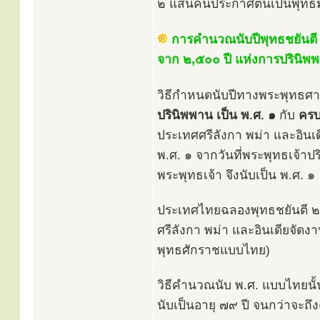
๒ แสนคนประกาศตนเป็นพุทธม
การคำนวณนับปีพุทธชยันตี
จาก ๒,๕๐๐ ปี แห่งการปรินิพพา
วิธีกำหนดนับปีทางพระพุทธศาส
ปรินิพพาน เป็น พ.ศ. ๑
กับ
ครบ
ประเทศศรีลังกา พม่า และอินเด
พ.ศ. ๑ จากวันที่พระพุทธเจ้
พระพุทธเจ้า จึงนับเป็น พ.ศ. ๑
ประเทศไทยฉลองพุทธชยันตี ๒,๖
ศรีลังกา พม่า และอินเดียจ
พุทธศักราชแบบไทย)
วิธีคำนวณนับ พ.ศ. แบบไทยนั้น ใ
นับเป็นอายุ ๗๙ ปี จนกว่าจะถึง