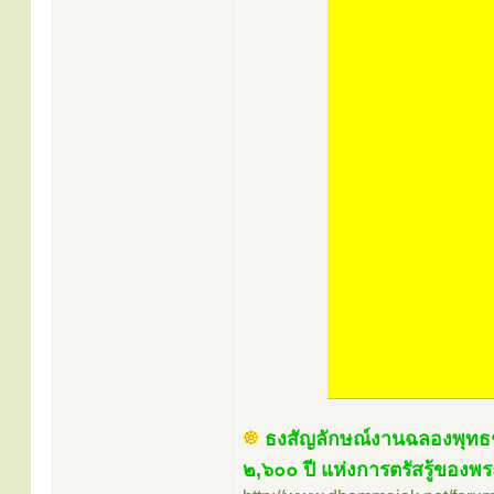
ธงสัญลักษณ์งานฉลองพุทธช
๒,๖๐๐ ปี แห่งการตรัสรู้ของพร