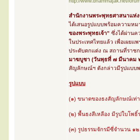
http://www.dhammajak.net/foru
สำนักงานพระพุทธศาสนาแห่งช
ได้เสนอรูปแบบพร้อมความห
ของพระพุทธเจ้า”
ซึ่งได้ผ่าน
ในประเทศไทยแล้ว เพื่อเผยแพ
ประดับตกแต่ง ณ สถานที่ราชก
มาฆบูชา (วันพุธที่ ๗ มีนาคม
สัญลักษณ์ฯ ดังกล่าวมีรูปแบบ
รูปแบบ
(๑) ขนาดของธงสัญลักษณ์เท่
(๒) พื้นธงสีเหลือง มีรูปใบโพธ
(๓) รูปธรรมจักรมีซี่จำนวน ๑๒