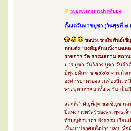
ระยะเวลาการประดับธง
ตั้งแต่วันมาฆบูชา (วันพุธที่
ขอประชาสัมพันธ์เช
ตกแต่ง “ธงสัญลักษณ์งานฉลองพ
ราชการ วัด ธรรมสถาน สถานท
มาฆบูชา วันวิสาขบูชา วันส
ปีพุทธศักราช ๒๕๕๕ ตามกิจกรรม
องค์กรปกครองส่วนท้องถิ่น ห
พระพุทธศาสนาทั้ง ๓ วัน เป็
และที่สำคัญที่สุด ขอเชิญชวน
ปีแห่งการตรัสรู้ของพระพุทธเจ้
ทำบุญตักบาตร ฟังธรรม เวียนเท
เป็นบาปอกุศลทั้งปวง ฯลฯ เพื่