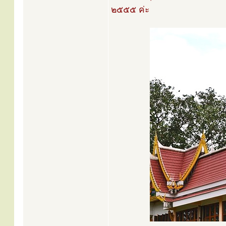
๒๕๕๕ ค่ะ