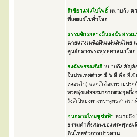
สีเขียวแห่งใบโพธิ์
หมายถึง
คว
ที่เผยแผ่ไปทั่วโลก
ธรรมจักรกลางผืนธงฉัพพรรณรั
ฉายแสงเหนือผืนแผ่นดินไทย 
ศูนย์กลางพระพุทธศาสนาโลก
ธงฉัพพรรณรังสี
หมายถึง
สัญล
ในประเทศต่างๆ มี ๖ สี
คือ สีเข
หงอนไก่) และสีเลื่อมพรายประ
พวยพุ่งแผ่ออกมาจากตรงจุดกึ่
รังสีเป็นธงทางพระพุทธศาสนาที
กนกลายไทยชูช่อฟ้า
หมายถึง
ธรรมคำสั่งสอนของพระพุทธเจ้
ดินไทยชั่วกาลปาวสาน