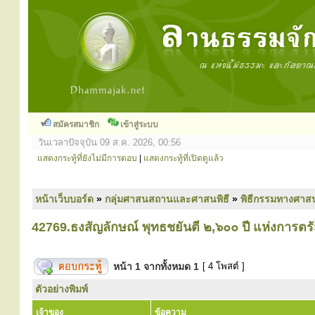
สมัครสมาชิก
เข้าสู่ระบบ
วันเวลาปัจจุบัน 09 ส.ค. 2026, 00:56
แสดงกระทู้ที่ยังไม่มีการตอบ
|
แสดงกระทู้ที่เปิดดูแล้ว
หน้าเว็บบอร์ด
»
กลุ่มศาสนสถานและศาสนพิธี
»
พิธีกรรมทางศาส
42769.ธงสัญลักษณ์ พุทธชยันตี ๒,๖๐๐ ปี แห่งการตรั
หน้า
1
จากทั้งหมด
1
[ 4 โพสต์ ]
ตัวอย่างพิมพ์
เจ้าของ
ข้อความ