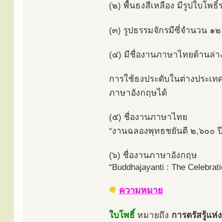
(๒) พื้นธงสีเหลือง มีรูปใบโพธ
(๓) รูปธรรมจักรมีซี่จำนวน ๑๒
(๔) มีชื่องานภาษาไทยด้านล่า
การใช้ธงประดับในต่างประเท
ภาษาอังกฤษได้
(๕) ชื่องานภาษาไทย
“งานฉลองพุทธชยันตี ๒,๖๐๐ ปี
(๖) ชื่องานภาษาอังกฤษ
“Buddhajayanti : The Celebrat
ความหมาย
ใบโพธิ์
หมายถึง
การตรัสรู้แห