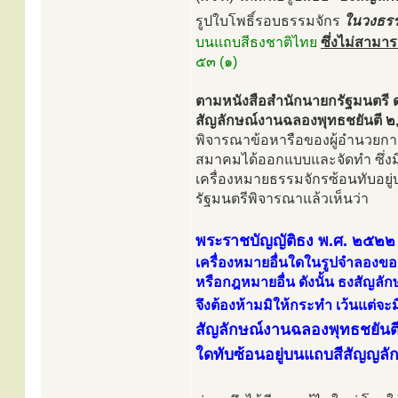
รูปใบโพธิ์รอบธรรมจักร
ในวงธรร
บนแถบสีธงชาติไทย
ซึ่งไม่สามา
๕๓ (๑)
ตามหนังสือสำนักนายกรัฐมนตรี ด
สัญลักษณ์งานฉลองพุทธชยันตี ๒,๖
พิจารณาข้อหารือของผู้อำนวยกา
สมาคมได้ออกแบบและจัดทำ ซึ่งม
เครื่องหมายธรรมจักรซ้อนทับอย
รัฐมนตรีพิจารณาแล้วเห็นว่า
พระราชบัญญัติธง พ.ศ. ๒๕๒๒
เครื่องหมายอื่นใดในรูปจำลองขอ
หรือกฎหมายอื่น ดังนั้น ธงสัญลัก
จึงต้องห้ามมิให้กระทำ เว้นแต
สัญลักษณ์งานฉลองพุทธชยันตี 
ใดทับซ้อนอยู่บนแถบสีสัญญลั