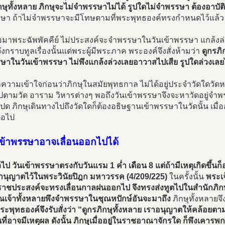
กษุทั้งหลาย ภิกษุจะไม่จำพรรษาไม่ได้ รูปใดไม่จำพรรษา ต้องอาบัต
ษา ถ้าไม่จำพรรษาจะมีโทษตามที่พระพุทธองค์ทรงกำหนดไว้แล้ว
อมาพระฉัพพัคคีย์ ไม่ประสงค์จะจำพรรษาในวันเข้าพรรษา แกล้งล่ว
งกราบทูลเรื่องนั้นแด่พระผู้มีพระภาค พระองค์จึงสั่งห้ามว่า
ดูกรภิ
าในวันเข้าพรรษา ไม่พึงแกล้งล่วงเลยอาวาสไปเสีย รูปใดล่วงเลยไ
ความเข้าใจก่อนว่าภิกษุในสมัยพุทธกาล ไม่ได้อยู่ประจำวัดใดวัดหนึ
ไปตามวัด อาราม วิหารต่างๆ พอถึงวันเข้าพรรษาจึงจะหาวัดอยู่จำพร
ปด ภิกษุเดินทางไปถึงวัดใดก็ต้องอธิษฐานเข้าพรรษาในวัดนั้น เมื่
่อไป
เข้าพรรษาอาจเลื่อนออกไปได้
วไป วันเข้าพรรษาตรงกับวันแรม 1 ค่ำ เดือน 8 แต่ถ้ามีเหตุเกิดขึ้นก็อา
ธานุญาตไว้ในพระวินัยปิฎก มหาวรรค (4/209/225)
ในครั้งนั้น
พระเ
ราชประสงค์จะทรงเลื่อนกาลฝนออกไป จึงทรงส่งทูตไปในสำนักภิกษุ
ณเจ้าทั้งหลายพึงจำพรรษาในชุณหปักษ์อันจะมาถึง
ภิกษุทั้งหลายจึ
ระพุทธองค์จึงรับสั่งว่า “ดูกรภิกษุทั้งหลาย เราอนุญาตให้คล้อยตา
นที่อาจมีเหตุผล ดังนั้น ภิกษุเมื่ออยู่ในราชอาณาจักรใด ก็พึงเคาร