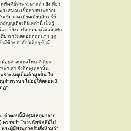
พัคคีย์จำพรรษาแล้ว ยังเที่ยว
ฉนพระสมณะเชื้อสายพระศากย
นเขียวสด เบียดเบียนอินทรีย์
ัญญเดียรถีย์เหล่านี้ เป็นผู้
้เล่าก็ยังทำรังบนยอดไม้แล้วพัก
ที่ยวจาริกตลอดฤดูหนาว ฤดู
ีชีวะ ยังสัตว์เล็กๆ ซึ่งมี
น้อยต่างก็เพ่งโทษ ติเตียน
าเล่า จึงภิกษุเหล่านั้น
าะเหตุเป็นเค้ามูลนั้น ใน
ภิกษุจำพรรษา ไม่อยู่ให้ตลอด 3
ุกกฎ”
ม่
คำตอบนี้มีปฐมเหตุมาจาก
 ความว่า “พระฉัพพัคคีย์ไม่
พระผู้มีพระภาครับสั่งห้ามว่า