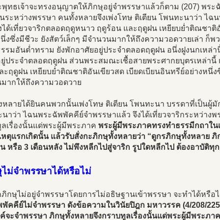
พุทธเจ้าจะทรงอนุญาตให้ภิกษุอยู่จำพรรษาแล้วก็ตาม (207) พระฉัพ
ในระหว่างพรรษา คนทั้งหลายจึงเพ่งโทษ ติเตียน โพนทะนาว่า ไ
ึงได้เที่ยวจาริกตลอดฤดูหนาว ฤดูร้อน และฤดูฝน เหยียบย่ำติณชาติอั
นึ่งซึ่งมีชีวะ ยังสัตว์เล็กๆ มีจำนวนมากให้ถึงความวอดวายเล่า ก็พวกอ
รรมอันต่ำทราม ยังพักอาศัยอยู่ประจำตลอดฤดูฝน อนึ่งฝูงนกเหล่านี
อยู่ประจำตลอดฤดูฝน ส่วนพระสมณะเชื้อสายพระศากยบุตรเหล่านี้ เ
ละฤดูฝน เหยียบย่ำติณชาติอันเขียวสด เบียดเบียนอินทรีย์อย่างหนึ่งซึ่งม
มากให้ถึงความวอดวาย
ั้งหลายได้ยินคนพวกนั้นเพ่งโทษ ติเตียน โพนทะนา บรรดาที่เป็นผู้มัก
าว่า ไฉนพระฉัพพัคคีย์จำพรรษาแล้ว จึงได้เที่ยวจาริกระหว่างพรรษ
ลเรื่องนั้นแด่พระผู้มีพระภาค
พระผู้มีพระภาคทรงทำธรรมีกถาในเพร
หตุแรกเกิดนั้น แล้วรับสั่งกะภิกษุทั้งหลายว่า “ดูกรภิกษุทั้งหลาย 
้น หรือ 3 เดือนหลัง ไม่พึงหลีกไปสู่จาริก รูปใดหลีกไป ต้องอาบัติท
ษุไม่จำพรรษาได้หรือไม่
กภิกษุไม่อยู่จำพรรษาโดยการไม่อธิษฐานเข้าพรรษา จะทำได้หรือไ
พัคคีย์ไม่จำพรรษา ดังข้อความในวินัยปิฎก มหาวรรค (4/208/225)
์จะจำพรรษา ภิกษุทั้งหลายจึงกราบทูลเรื่องนั้นแด่พระผู้มีพระภาค 