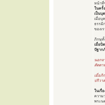
หน้าท
ในครั้
เป็นบ
เมื่อบ
ธรรมิก
ของเรา
ภิกษุท
เมื่อบ
ปัฐากภ
นอกจาก
สัตตา
เมื่อภ
ปริวาส
ในเรื่
ความว
พระนค