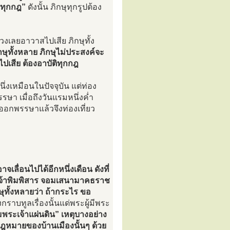
ิทุกกฎ”
ดังนั้น ภิกษุทุกรูปต้อง
งเลยอาวาสไปเสีย ภิกษุทั้ง
กษุทั้งหลาย ภิกษุไม่ประสงค์จะ
ปเสีย ต้องอาบัติทุกกฎ
่งเหมือนในปัจจุบัน แต่ท่อง
รษา เมื่อถึงวันแรมหนึ่งค่ำ
อออกพรรษาแล้วจึงท่องเที่ยว
จเลื่อนไปได้อีกหนึ่งเดือน ดังที่
จ้าพิมพิสาร จอมเสนามาคธราช
ทั้งหลายว่า ถ้ากระไร ขอ
งกราบทูลเรื่องนั้นแด่พระผู้มีพระ
มพระเจ้าแผ่นดิน” เหตุบางอย่าง
พกฎหมายของบ้านเมืองนั้นๆ ด้วย