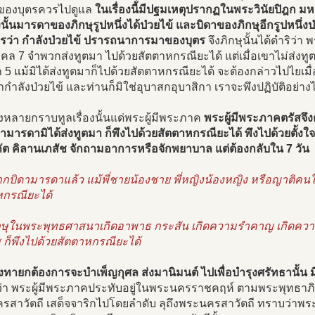
ี่ของบุตรควรไปดูแล
ในเรื่องนี้มีปฐมเหตุปรากฏในพระวินัยปิฎก ม
งนั้นมารดาของภิกษุรูปหนึ่งได้ป่วยไข้ และบิดาของภิกษุอีกรูปหนึ่งป่
ุตรว่า กำลังป่วยไข้ ปรารถนาการมาของบุตร
จึงภิกษุนั้นได้ดำริว่า
ุคคล 7 จำพวกส่งทูตมา ไปด้วยสัตตาหกรณียะได้ แต่เมื่อเขาไม่ส่งท
 5 แม้มิได้ส่งทูตมาก็ไปด้วยสัตตาหกรณียะได้ จะต้องกล่าวไปไยเมื่
กำลังป่วยไข้ และท่านก็มิใช่อุบาสกอุบาสิกา เราจะพึงปฏิบัติอย่า
ั้งหลายกราบทูลเรื่องนั้นแด่พระผู้มีพระภาค
พระผู้มีพระภาคตรัสจึงต
ิดามารดามิได้ส่งทูตมา ก็พึงไปด้วยสัตตาหกรณียะได้ พึงไปด้วยตั้งใ
ัต คิลานเภสัช จักถามอาการหรือจักพยาบาล แต่ต้องกลับใน 7 วัน
บิดามารดาแล้ว แม้พี่ชายน้องชาย พี่หญิงน้องหญิง หรือญาติคนใ
หกรณียะได้
ิกษุในพระพุทธศาสนาเกิดอาพาธ กระสัน เกิดความรำคาญ เกิดความเห
 ก็พึงไปด้วยสัตตาหกรณียะได้
องทายกต้องการจะบำเพ็ญกุศล ส่งมานิมนต์ ไปเพื่อบำรุงศรัทธานั้น มี
่า พระผู้มีพระภาคประทับอยู่ในพระนครราชคฤห์ ตามพระพุทธาภิร
รสาวัตถี เสด็จจาริกไปโดยลำดับ ลุถึงพระนครสาวัตถี ทราบว่าพระ