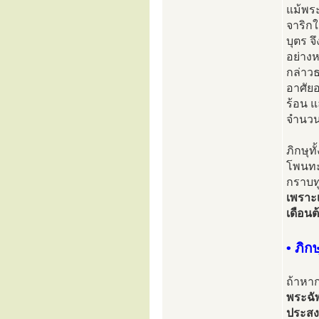
แม้พระ
จาริก
บุตร จ
อย่างห
กล่าวธ
อาศัย
ร้อน แ
จำนวน
ภิกษุท
โพนทะน
กราบทู
เพราะเ
เดือนต
• ภิก
ถ้าหา
พระฉัพ
ประสงค