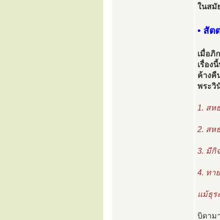
ในสมัย
• สั
เมื่อภ
เรื่อง
ค้างคื
พระวิ
1. สหธ
2. สหธ
3. มีก
4. ทาย
แม้ธุร
บิดามา