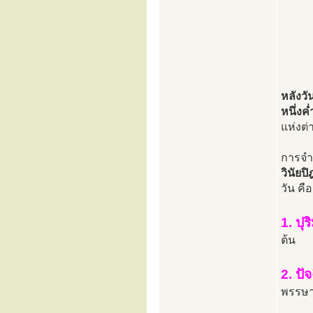
หลังวั
หนึ่งค
แห่งต่
การจำ
วินัยป
วัน คือ
1. ปุ
ต้น
2. ปั
พรรษา