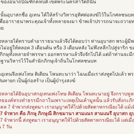
ของอนาถบิณฑิกคหบดี เขตพระนครสาวัตถีนั้น
งนั้นอุบาสกชื่อ อุเทน ได้ให้สร้างวิหารอุทิศต่อสงฆ์ไว้ในโกศลชนบท
พื่ออาราธนาพระคุณเจ้าทั้งหลายจงมา ข้าพเจ้าปรารถนาจะถวายท
าย
ั้งหลายได้ทราบคำอาราธนาแล้วจึงได้ตอบว่า ท่านอุบาสก พระผู้มีพ
ม่อยู่ให้ตลอด 3 เดือนต้น หรือ 3 เดือนหลัง ไม่พึงหลีกไปสู่จาริก
่ภิกษุทั้งหลายจำพรรษา ออกพรรษาแล้วจึงจักไปได้ แต่ถ้าท่านจะมีก
ษฐานวิหารไว้ในสำนักภิกษุเจ้าถิ่นในโกศลชนบท
อุเทนจึงเพ่งโทษ ติเตียน โพนทะนาว่า ไฉนเมื่อเราส่งทูตไปแล้ว พระ
็นทายก เป็นผู้ก่อสร้าง เป็นผู้บำรุงสงฆ์
ั้งหลายได้ยินอุบาสกอุเทนเพ่งโทษ ติเตียน โพนทะนาอยู่ จึงกราบทูลเ
ธองค์ทรงทำธรรมีกถาในเพราะเหตุเป็นเค้ามูลนั้น แล้วรับสั่งกะภิกษ
ุคคล 7 จำพวกส่งทูตมา เราอนุญาตให้ไปด้วยสัตตาหกรณียะได้ แม้เม
7 จำพวก คือ ภิกษุ ภิกษุณี สิกขมานา สามเณร สามเณรี อุบาสก อุ
7 จำพวกนี้ ส่งทูตมา เราอนุญาตให้ไปด้วยสัตตาหกรณียะได้ แต่เมื่
 7 วัน