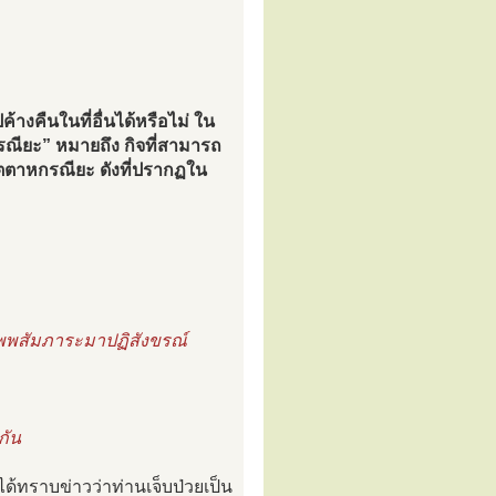
างคืนในที่อื่นได้หรือไม่ ใน
กรณียะ” หมายถึง กิจที่สามารถ
สัตตาหกรณียะ ดังที่ปรากฏใน
งทัพพสัมภาระมาปฏิสังขรณ์
กัน
ด้ทราบข่าวว่าท่านเจ็บป่วยเป็น