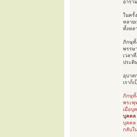
อาราม
ในครั้
หลายเ
ทั้งหล
ภิกษุท
พรรษาไ
เวลาที
ประดิ
อุบาสก
เราก็เป
ภิกษุท
พระพุท
เมื่อบ
บุคคล 
บุคคล 
กลับใน