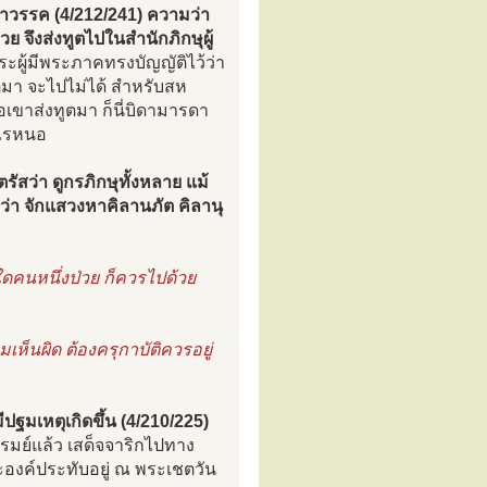
หาวรรค (4/212/241) ความว่า
วย จึงส่งทูตไปในสำนักภิกษุผู้
 พระผู้มีพระภาคทรงบัญญัติไว้ว่า
ูตมา จะไปไม่ได้ สำหรับสห
อเขาส่งทูตมา ก็นี่บิดามารดา
งไรหนอ
รัสว่า ดูกรภิกษุทั้งหลาย แม้
จว่า จักแสวงหาคิลานภัต คิลานุ
ดคนหนึ่งป่วย ก็ควรไปด้วย
็นผิด ต้องครุกาบัติควรอยู่
ปฐมเหตุเกิดขึ้น (4/210/225)
มย์แล้ว เสด็จจาริกไปทาง
องค์ประทับอยู่ ณ พระเชตวัน