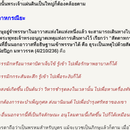
นั้นพระเจ้าแผ่นดินเป็นใหญ่ก็ต้องคล้อยตาม
ตตาหกรณียะ
ิกษุอยู่จำพรรษาในอาวาสแห่งใดแห่งหนึ่งแล้ว จะสามารถเดินทางไปค้
นี้พระพุทธเจ้าทรงอนุญาตเหตุแห่งการเดินทางไว้ เรียกว่า “สัตตาห
นที่อื่นนอกอาวาสที่อธิษฐานเข้าพรรษาได้ คือ ธุระเป็นเหตุไปด้วย
นัยปิฎก มหาวรรค (4/210/236)
คือ
รรมิกหรือมารดาบิดาเจ็บไข้ รู้เข้า ไปเพื่อรักษาพยาบาลก็ได้
รรมิกกระสันจะสึก รู้เข้า ไปเพื่อระงับก็ได้
ิจสงฆ์เกิดขึ้น เป็นต้นว่า วิหารชำรุดลงในเวลานั้น ไปเพื่อหาเครื่อ
กต้องการจะบำเพ็ญกุศล ส่งมานิมนต์ ไปเพื่อบำรุงศรัทธาของเขา
ะอื่นนอกจากนี้ที่เป็นกิจลักษณะ อนุโลมตามนี้เกิดขึ้น ไปก็ได้เหมือน
รดาถือว่าเป็นพรหมสำหรับบุตร แม้จะบวชเป็นภิกษุแล้วก็ตาม เมื่อไ