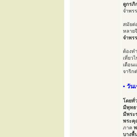
ดูกรภิ
จำพรร
สมัยต่
หลายจึ
จำพรรษ
ต้องทำ
เที่ยว
เดือนแ
จาริกต
• วัน
โดยทั่
มีพุท
มีพระ
พระคุ
ภาค
พ
บางพื้