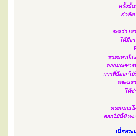
ครั้งนั
กำลังเ
ระหว่างทางไ
ได้มีอ
ท
พระมหากัสสป
ดอกมณฑารพนี
การที่มีดอกไม้
พระมหาก
ได้ข
พระสมณโคด
ดอกไม้นี้ข้าพเ
เมื่อพระ