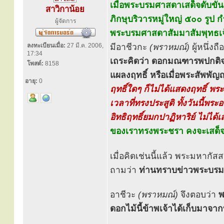
เมื่อพระบรมศาสดาเสด็จดับขันธ
สาวิกาน้อย
ภิกษุบริวารหมู่ใหญ่ ๕๐๐ รูป ก
ผู้จัดการ
พระบรมศาสดาสัมมาสัมพุทธเจ
ลงทะเบียนเมื่อ:
27 มี.ค. 2006,
มีอาชีวกะ
(พราหมณ์)
ผู้หนึ่งถื
17:34
เถระคิดว่า ดอกมณฑารพปกติจะมี
โพสต์:
8158
แผลงฤทธิ์ หรือเมื่อพระสัพพัญ
อายุ:
0
ฤทธิ์ใดๆ ก็ไม่ได้แสดงฤทธิ์ พ
เวลาที่ทรงประสูติ ทั้งวันนี้พร
อิทธิฤทธิ์ยมกปาฏิหาริย์ ไม่ไ
ของเราทรงพระชรา คงจะเสด็จด
เมื่อคิดเช่นนี้แล้ว พระมหากัส
ถามว่า
ท่านทราบข่าวพระบรม
อาชีวะ
(พราหมณ์)
จึงตอบว่า
พ
ดอกไม้นี้ข้าพเจ้าได้เก็บมาจาก