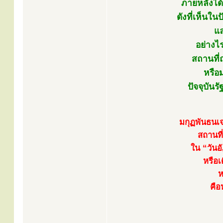
ภายหลังได
ดังที่เห็นใ
แล
อย่างไร
สถานที่
หรือม
ปัจจุบันร
มกุฏพันธนเจ
สถานที
ใน “วันอ
หรือ
ห
คือ