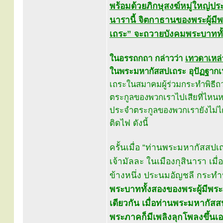
พร้อมด้วยภิกษุสงฆ์หมู่ใหญ่ป
นารานี้ จิตกาธานของพระผู้ม
เถระ” จะถวายบังคมพระบาททั
ในอรรถกถา กล่าวว่า
เทวดาเหล่
ในพระมหากัสสปเถระ อุปัฏฐากเหล
เถระในสมาคมผู้ร่วมกระทำพิธีถ
ตระกูลของพวกเราไปเสียที่ไหนหน
ประจำตระกูลของพวกเรายังไม่ได
ติดไฟ ดังนี้
ครั้นเมื่อ “ท่านพระมหากัสสปเถ
เจ้ามัลละ ในเมืองกุสินารา เม
ข้างหนึ่ง ประนมอัญชลี กระท
พระบาททั้งสองของพระผู้มีพระภ
เดียวกัน เมื่อท่านพระมหากัส
พระภาคก็มีเพลิงลุกโพลงขึ้นเ