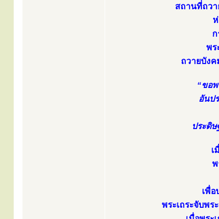
สถานที่ถวาย
ห
ก
พร
ถวายบังคม
“ขอพร
อันปร
ประดิษ
เม
พ
เพื่
พระเถระจับพระ
เมื่อพระ