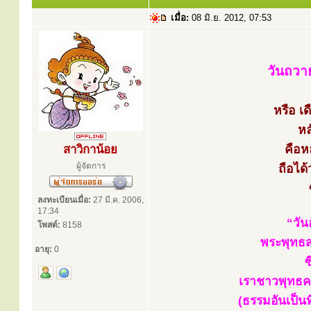
เมื่อ:
08 มิ.ย. 2012, 07:53
วันถวา
หรือ เ
หล
คือห
สาวิกาน้อย
ผู้จัดการ
ถือได
ลงทะเบียนเมื่อ:
27 มี.ค. 2006,
17:34
“วัน
โพสต์:
8158
พระพุทธส
อายุ:
0
ซ
เราชาวพุทธคว
(ธรรมอันเป็น