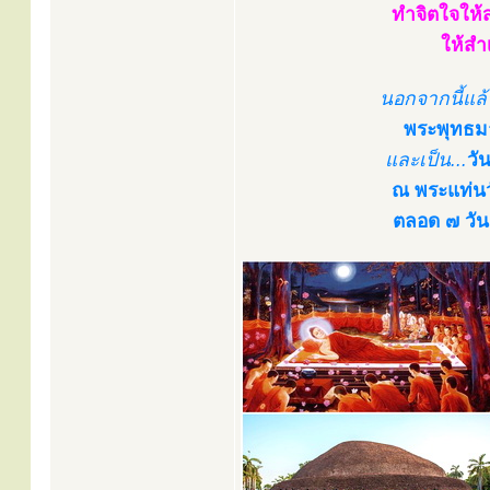
ทำจิตใจให้
ให้สำ
นอกจากนี้แล้ว 
พระพุทธมา
และเป็น...
วั
ณ พระแท่นวั
ตลอด ๗ วัน