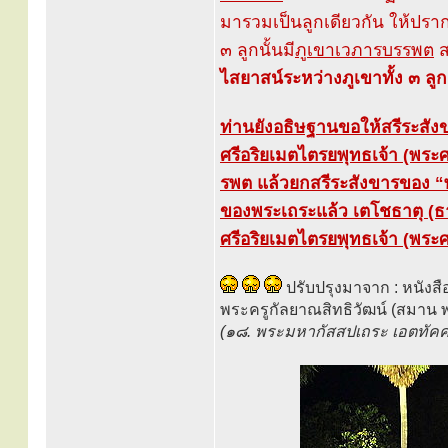
มารวมเป็นลูกเดียวกัน ให้ปรากฏ
๓ ลูกนั้นมี
ภูเขาเวภารบรรพต
ส
ไสยาสน์ระหว่างภูเขาทั้ง ๓ ลูก 
ท่านยังอธิษฐานขอให้สรีระสั
ศรีอริยเมตไตรยพุทธเจ้า (พระศร
รพต แล้วยกสรีระสังขารของ 
ของพระเถระแล้ว เตโชธาตุ (ธา
ศรีอริยเมตไตรยพุทธเจ้า (พระศรี
ปรับปรุงมาจาก : หนัง
พระครูกัลยาณสิทธิวัฒน์ (สมาน พ
(๑๘. พระมหากัสสปเถระ เอตทัคคะ