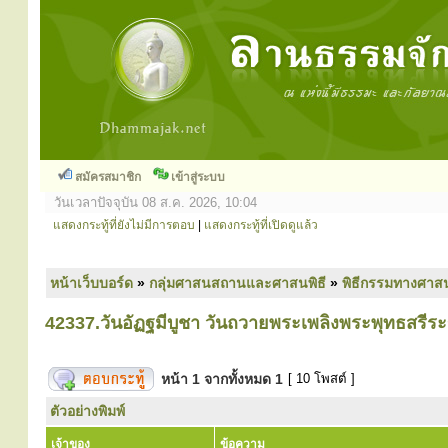
สมัครสมาชิก
เข้าสู่ระบบ
วันเวลาปัจจุบัน 08 ส.ค. 2026, 10:04
แสดงกระทู้ที่ยังไม่มีการตอบ
|
แสดงกระทู้ที่เปิดดูแล้ว
หน้าเว็บบอร์ด
»
กลุ่มศาสนสถานและศาสนพิธี
»
พิธีกรรมทางศาส
42337.วันอัฏฐมีบูชา วันถวายพระเพลิงพระพุทธสรีร
หน้า
1
จากทั้งหมด
1
[ 10 โพสต์ ]
ตัวอย่างพิมพ์
เจ้าของ
ข้อความ