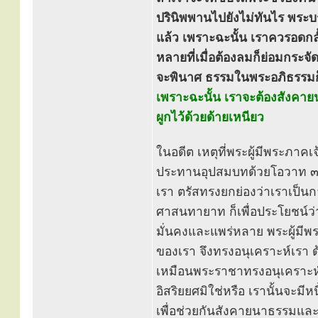
ปรินิพพานไปยังไม่ทันไร พระ
แล้ว เพราะฉะนั้น เราควรอดกลั
หลายที่เมื่อต้องลมก็ย่อมกระ
จะพินาศ ธรรมในพระอภิธรรมก็จ
เพราะฉะนั้น เราจะต้องสังคายนา
ผูกไว้ด้วยด้ายเหนียว
ในอดีต เหตุที่พระผู้มีพระภาค
ประทานอุปสมบทด้วยโอวาท ๓ 
เรา ตรัสทรงยกย่องว่าเราเป็นก
ศาสนทายาท ก็เพื่อประโยชน์ว
มั่นคงและแพร่หลาย พระผู้มีพร
ของเรา จึงทรงอนุเคราะห์เรา ด้
เหมือนพระราชาทรงอนุเคราะห
อิสริยยศมิใช่หรือ เรานั้นจะมี
เพื่อช่วยกันสังคายนาธรรมแล