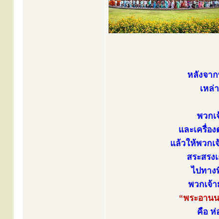
หลังจาก
เหล่
พวกเจ
และเครื่อง
แล้วให้พวกเจ
สระสรงเก
ไปทางท
พวกเจ้าม
“พระอานน
คือ ห