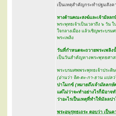
เป็นเหตุสำคัญกระทำปฐมสังค
ทางด้านคณะสงฆ์และเจ้ามัลลกษัตร
พระพุทธเจ้าเป็นเวลาถึง ๖ วัน 
ใจกลางเมือง แล้วเชิญพระบรม
พระเพลิง
วันที่กำหนดจะถวายพระเพลิงนั้
เป็นวันสำคัญทางพระพุทธศาสนา
พระบรมศพพระพุทธเจ้าประดิษฐาน
(อ่านว่า จิต-ตะ-กา-ธาน แปลว
ปาโมกข์
(หมายถึงเจ้ามัลลกษัต
แต่ไม่ว่าจะทำอย่างไรก็มิอาจท
ว่าอะไรเป็นเหตุที่ทำให้มัลลปาโ
พระอนุรุทธเถระ ตอบว่า เป็น