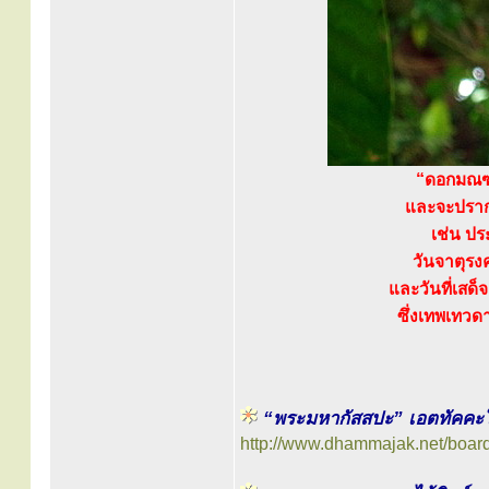
“ดอกมณฑาร
และจะปรากฏเ
เช่น ประ
วันจาตุรง
และวันที่เสด็
ซึ่งเทพเทว
“พระมหากัสสปะ” เอตทัคคะใน
http://www.dhammajak.net/boar