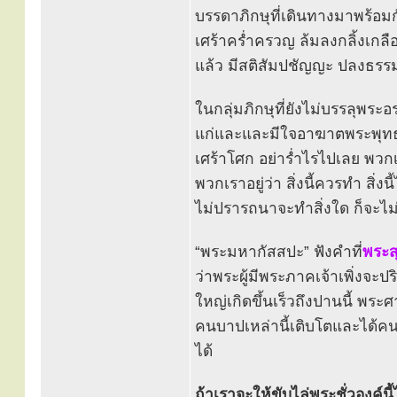
บรรดาภิกษุที่เดินทางมาพร้อม
เศร้าคร่ำครวญ ล้มลงกลิ้งเกลื
แล้ว มีสติสัมปชัญญะ ปลงธรรม
ในกลุ่มภิกษุที่ยังไม่บรรลุพระอร
แก่และและมีใจอาฆาตพระพุทธอง
เศร้าโศก อย่าร่ำไรไปเลย พวกเ
พวกเราอยู่ว่า สิ่งนี้ควรทำ สิ่
ไม่ปรารถนาจะทำสิ่งใด ก็จะไม่
“พระมหากัสสปะ” ฟังคำที่
พระส
ว่าพระผู้มีพระภาคเจ้าเพิ่งจะ
ใหญ่เกิดขึ้นเร็วถึงปานนี้ พระ
คนบาปเหล่านี้เติบโตและได้ค
ได้
ถ้าเราจะให้ขับไล่พระชั่วองค์