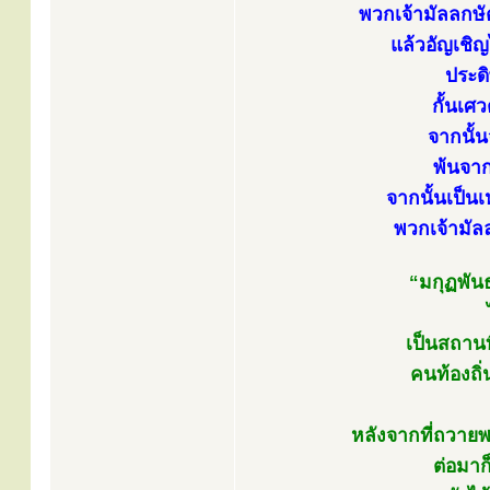
พวกเจ้ามัลลกษั
แล้วอัญเชิ
ประดิ
กั้นเศ
จากนั้น
พ้นจาก
จากนั้นเป็น
พวกเจ้ามัล
“มกุฏพันธ
เป็นสถานท
คนท้องถิ่
หลังจากที่ถวายพ
ต่อมาก