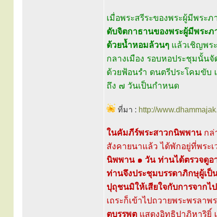
เมื่อพระสรีระของพระผู้มีพระ
ดับจิตกาธานของพระผู้มีพระภ
ด้วยน้ำหอมล้วนๆ
แล้วเชิญพระ
กลางเมือง รอบหอประชุมนั้นจ
ด้วยฟ้อนรำ ดนตรีประโคมขับ แ
ถึง ๗ วันเป็นกำหนด
ที่มา :
http://www.dhammajak.
ในคัมภีร์พระสาวกนิพพาน
กล่
สังคายนาแล้ว ได้พักอยู่ที่พร
นิพพาน ๑ วัน ท่านได้ตรวจดูอาย
ท่านจึงประชุมบรรดาภิกษุผู้เป็น
ปุถุชนมิให้เสียใจกับการจา
เถระก็เข้าไปถวายพระพรลาพระเ
ตบรรพต
แสดงอิทธิปาฏิหาริยิ์