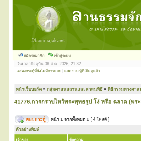
สมัครสมาชิก
เข้าสู่ระบบ
วันเวลาปัจจุบัน 06 ส.ค. 2026, 21:32
แสดงกระทู้ที่ยังไม่มีการตอบ
|
แสดงกระทู้ที่เปิดดูแล้ว
หน้าเว็บบอร์ด
»
กลุ่มศาสนสถานและศาสนพิธี
»
พิธีกรรมทางศาส
41776.การกราบไหว้พระพุทธรูป โง่ หรือ ฉลาด (พ
หน้า
1
จากทั้งหมด
1
[ 4 โพสต์ ]
ตัวอย่างพิมพ์
เจ้าของ
ข้อความ