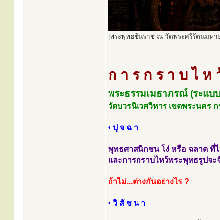
[พระพุทธชินราช ณ วัดพระศรีรัตนมหาธ
ก า ร ก ร า บ ไ ห ว
พระธรรมเมธาภรณ์ (ระแบบ
วัดบวรนิเวศวิหาร เขตพระนคร 
• ปุ จ ฉ า
พุทธศาสนิกชน โง่ หรือ ฉลาด ที่ไ
และการกราบไหว้พระพุทธรูปจะจั
ถ้าไม่...ต่างกันอย่างไร ?
• วิ สั ช น า