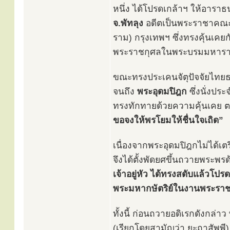
หนึ่ง ได้โปรดเกล้าฯ ให้อาราธ
จ.พัทลุง
อดีตเป็นพระราชาคณะ
ราม) กรุงเทพฯ ซึ่งทรงคุ้นเคยก
พระราชกุศลในพระบรมมหาราชวั
ขณะทรงประเคนจัตุปัจจัยไทยธร
จนถึง
พระอุดมปิฎก
ซึ่งนั่งปร
ทรงทักทายด้วยความคุ้นเคย ตอ
ขอจงให้พรโยมให้ชื่นใจเถิด”
เนื่องจากพระอุดมปิฎกไม่ได้เต
จึงได้ตั้งพัดยศขึ้นถวายพระ
เจ้าอยู่หัว ได้ทรงสดับแล้วโป
พระมหากษัตริย์ในงานพระราชพิธี
ทั้งนี้ ก่อนถวายอดิเรกดังกล
(เรียกโดยสามัญว่า ยะถาสัพพ