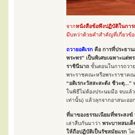
จาก
หนังสือข้อพึงปฏิบัติในกา
มีบทว่าด้วยคำสำคัญที่เกี่ยว
ถวายอดิเรก
คือ การที่ประธา
พระพร” เป็นพิเศษเฉพาะแด่พร
ราชินีนาถ
ขั้นตอนในการถวายอ
พระราชคณะหรือพระราชาคณะผ
“อติเรกะวัสสะสะตัง ชีวะตุ...”
พ
ในพิธีไม่ต้องประนมมือ จบแ
เท่านั้น) แล้วลุกจากอาสนะอ
ที่มาของธรรมเนียมที่พระสงฆ์ 
เล่าสืบกันมาว่า
พระบาทสมเด็จพ
ให้ถือปฏิบัติเป็นรัชสมัยแรก
โดย