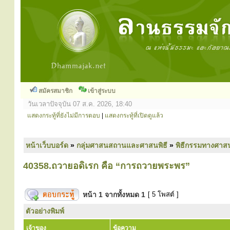
สมัครสมาชิก
เข้าสู่ระบบ
วันเวลาปัจจุบัน 07 ส.ค. 2026, 18:40
แสดงกระทู้ที่ยังไม่มีการตอบ
|
แสดงกระทู้ที่เปิดดูแล้ว
หน้าเว็บบอร์ด
»
กลุ่มศาสนสถานและศาสนพิธี
»
พิธีกรรมทางศาส
40358.ถวายอดิเรก คือ “การถวายพระพร”
หน้า
1
จากทั้งหมด
1
[ 5 โพสต์ ]
ตัวอย่างพิมพ์
เจ้าของ
ข้อความ