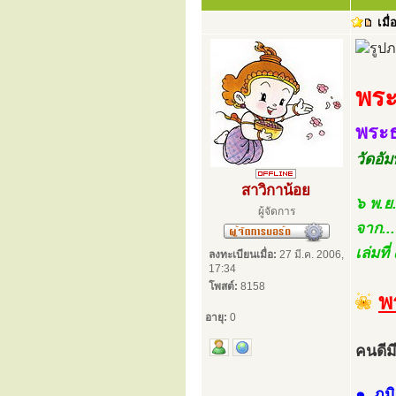
เมื่
พระภ
พระธ
วัดอัม
สาวิกาน้อย
๖ พ.ย
ผู้จัดการ
จาก..
เล่มท
ลงทะเบียนเมื่อ:
27 มี.ค. 2006,
17:34
โพสต์:
8158
พ
อายุ:
0
คนดีม
๑. ภูมิร