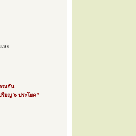
ะเลย
ตรงกัน
เปรียญ ๖ ประโยค”