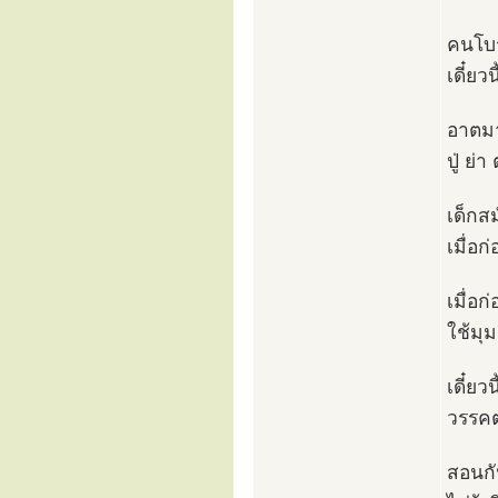
คนโบร
เดี๋ยว
อาตมา
ปู่ ย่
เด็กสม
เมื่อก
เมื่อ
ใช้มุ
เดี๋ยว
วรรคต
สอนกั