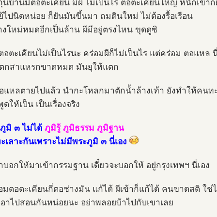
ถุนบ้านมีตอตะเคียน มีผี ไม่เป็นไร ตอตะเคียนใหญ่ หนักเข้าก็
ย้ไปนิดหน่อย ก็ยันมันขึ้นมา ถมดินใหม่ ไม่ต้องรื้อเรือน
างใหม่หมดอีกเป็นล้าน ผีมีอยู่ตรงไหน ขุดดูซิ
ตอตะเคียนไม่เป็นไรนะ คร่อมผีก็ไม่เป็นไร แต่คร่อม ตอแหล นี่
แตกสาแหรกขาดหมด มันยุให้แตก
แหลตายไปแล้ว นำกะโหลกมาตักน้ำล้างเท้า ยังทำให้คนทะ
งพูดให้เป็น เป็นเรื่องจริง
ะภูมิ ๓ ไม่ได้
ภูมิรู้ ภูมิธรรม ภูมิฐาน
ทะเลาะกันเพราะไม่มีพระภูมิ ๓ นี่เอง
บอกให้มาเข้ากรรมฐาน เดี๋ยวจะบอกให้ อยู่กรุงเทพฯ นี่เอง
่อมตอตะเคียนกี่ตอช่างมัน แก้ได้ ผีเข้าก็แก้ได้ คนขาดสติ ใช่
้เอาไปสอนกันหน่อยนะ อย่าพลอยบ้าไปกับเขาเลย