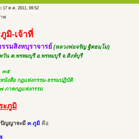
อ:
17 ต.ค. 2011, 09:52
ูมิ-เจ้าที่
รรมสิงหบุราจารย์
(หลวงพ่อจรัญ ฐิตธมฺโม)
พวัน ต.พรหมบุรี อ.พรหมบุรี จ.สิงห์บุรี
. ๓๕
.หนังสือ กฎแห่งกรรม-ธรรมปฏิบัติ
ี่ ๗ ภาคกฎแห่งกรรม
ระภูมิ
ีปัญญาจะมี
๓ ภูมิ
คือ
ู้