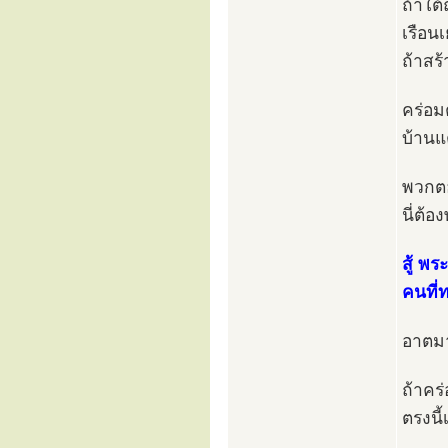
ถ้าใต้
เรือนเ
ถ้าสร้
คร่อม
บ้าน
พวกตอ
นี่ต้อ
สู้ พร
คนที่
อาตมา
ถ้าคร
ตรงนี