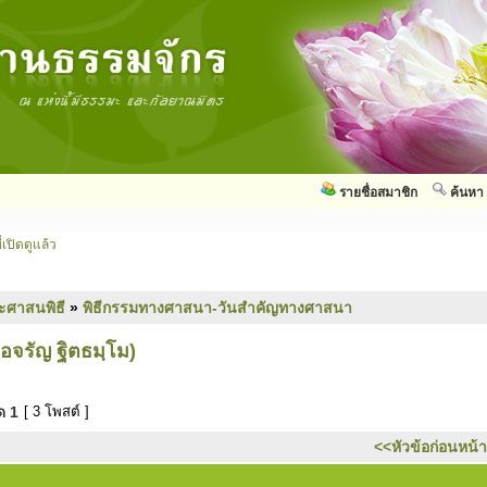
รายชื่อสมาชิก
ค้นหา
่เปิดดูแล้ว
ะศาสนพิธี
»
พิธีกรรมทางศาสนา-วันสำคัญทางศาสนา
่อจรัญ ฐิตธมฺโม)
มด
1
[ 3 โพสต์ ]
<<หัวข้อก่อนหน้า