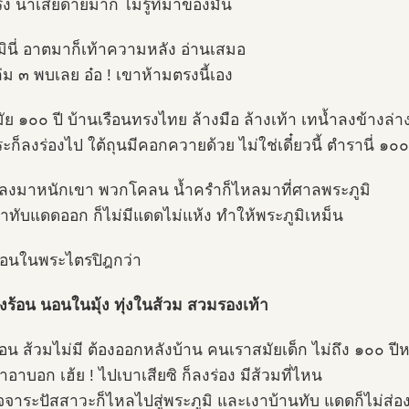
จริง น่าเสียดายมาก ไม่รู้ที่มาของมัน
มินี่ อาตมาก็เท้าความหลัง อ่านเสมอ
ล่ม ๓ พบเลย อ๋อ ! เขาห้ามตรงนี้เอง
มัย ๑๐๐ ปี บ้านเรือนทรงไทย ล้างมือ ล้างเท้า เทน้ำลงข้างล่า
ะก็ลงร่องไป ใต้ถุนมีคอกควายด้วย ไม่ใช่เดี๋ยวนี้ ตำรานี่ ๑๐๐
งมาหนักเขา พวกโคลน น้ำครำก็ไหลมาที่ศาลพระภูมิ
าทับแดดออก ก็ไม่มีแดดไม่แห้ง ทำให้พระภูมิเหม็น
อนในพระไตรปิฎกว่า
งร้อน นอนในมุ้ง ทุ่งในส้วม สวมรองเท้า
่อน ส้วมไม่มี ต้องออกหลังบ้าน คนเราสมัยเด็ก ไม่ถึง ๑๐๐ ปี
น้าอาบอก เฮ้ย ! ไปเบาเสียซิ ก็ลงร่อง มีส้วมที่ไหน
จจาระปัสสาวะก็ไหลไปสู่พระภูมิ และเงาบ้านทับ แดดก็ไม่ส่อ