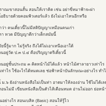
าณเขาสอนสั้น สอนให้เราคิด เช่น อย่าขี่หมาฟ้าจะผ่า
นี้อธิบายด้วยคอมพิวเตอร์แล้ว ยังไม่เอาไหนอีกหรือ
ว่า คนเดี๋ยวนี้ไม่มีสติปัญญาเหมือนคนเก่า
า ตา ทวด มีปัญญาดีกว่าเด็กสมัยนี้
ัยนี้รู้มาก ไม่รู้จริง ถึงได้ไม่เอาเหนือเอาใต้
่อนอยู่วัด ป.๓ ป.๔ คือปริญญาตรีเดี๋ยวนี้
ก่อนอยู่ชั้นประถม ๓ คิดหน้าไม้ได้แล้ว หน้าไม้ศาลายาวเท่าไร
มเท่าไร ใช้อะไรได้หมดเลย ช่อฟ้าหน้าบันลักษณะอย่างไร ทำ
นี้ ม.๖ ยังอ่านหนังสือไม่เป็นท่า อาตมาให้ลองอ่าน ใช้ไม่ได้เล
อนไม่มี เขียนหนังสือเป็นตัวไส้เดือนหมด อ่านไม่ออก ย่อหน้าก
นอย่างไร สอนเบสิค (Basic) สอนให้รู้ไว