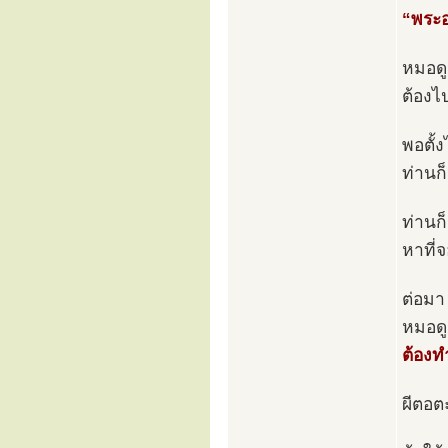
“พระอ
หมอดู
ต้องไป
พอตั้
ท่านก็
ท่านก
หาที่จ
ต่อมา
หมอดู
ต้องท
ผีตอตะ