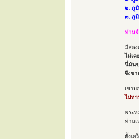
๒. ภู
๓. ภู
ท่านจ
มีสอง
ไม่เค
นี่มัน
จึงขา
เขาบ
ไปหาห
พระหม
ท่านเ
ตั้งเ