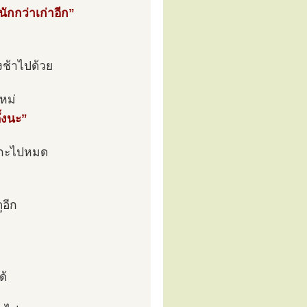
ักกว่าเก่าอีก”
ิงช้าไปด้วย
หม่
ั้งนะ”
กะกะไปหมด
ูอีก
ด้