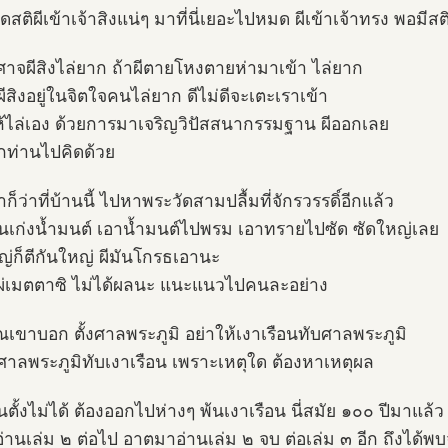
สติผีเข้าเจ้าสิงแน่ๆ มาที่นี่เยอะไปหมด ผีเข้าเจ้าทรง พอมีส
ปีศาจผีสิงไล่ยาก ถ้าผีตายโหงตายห่ามาเข้า ไล่ยาก
ีสิงอยู่ในจิตใจคนไล่ยาก ดีไม่ดีจะเตะเราเข้า
ห้ไล่เอง ด้วยการมาเจริญวิปัสสนากรรมฐาน ผีออกเลย
ท่านไปคิดด้วย
็ว่าที่บ้านนี้ ไปหาพระวัดสามปลื้มที่จักรวรรดิ์อีกแล้ว
ั้นเก่งน้ำมนต์ เอาน้ำมนต์ไปพรม เอาทรายไปซัด ซัดใหญ่เลย
ญ่ก็ตีกันใหญ่ ผีมันโกรธเอานะ
ผ่เมตตาซิ ไม่ได้ผลนะ แนะแนวไปคนละอย่าง
เขาบอก ตั้งศาลพระภูมิ อย่าให้เงาเรือนทับศาลพระภูมิ
้ศาลพระภูมิทับเงาเรือน เพราะเหตุใด ต้องหาเหตุผล
ตั้งไม่ได้ ต้องออกไปห่างๆ พ้นเงาเรือน นี่สมัย ๑๐๐ ปีมาแล้ว
่านเล่ม ๒ ต่อไป อาตมาอ่านเล่ม ๒ จบ ต่อเล่ม ๓ อีก ถึงได้พบ