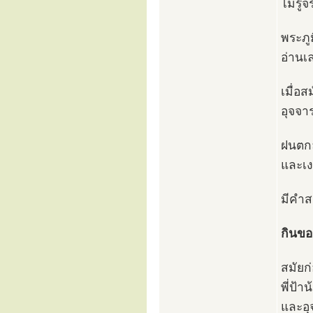
ไม่รู้
พระภู
อ่านเ
เมื่อส
อุจจาร
ฝนตกล
และเง
มีคำส
กินขอ
สมัยก
พี่ป้า
และอุ