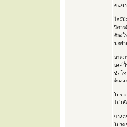
คนขาด
ไล่ผี
ปีศาจผ
ต้องใ
ขอฝาก
อาตมาก
องค์น
ซัดให
ต้องแ
โบราณ
ไม่ให
บางคน
โปรดอ