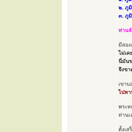
๒. ภู
๓. ภู
ท่านจ
มีสอง
ไม่เค
นี่มัน
จึงขา
เขาบ
ไปหาห
พระหม
ท่านเ
ตั้งเ