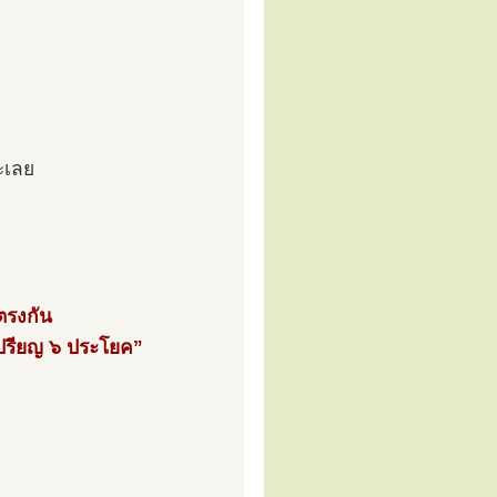
ะเลย
ตรงกัน
เปรียญ ๖ ประโยค”