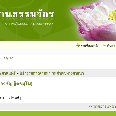
รายชื่อสมาชิก
ค้นหา
่เปิดดูแล้ว
ะศาสนพิธี
»
พิธีกรรมทางศาสนา-วันสำคัญทางศาสนา
่อจรัญ ฐิตธมฺโม)
มด
1
[ 3 โพสต์ ]
<<หัวข้อก่อนหน้า