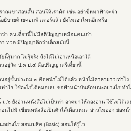
าณเขาสอนสั้น สอนให้เราคิด เช่น อย่าขี่หมาฟ้าจะผ่า
นี้อธิบายด้วยคอมพิวเตอร์แล้ว ยังไม่เอาไหนอีกหรือ
ว่า คนเดี๋ยวนี้ไม่มีสติปัญญาเหมือนคนเก่า
า ตา ทวด มีปัญญาดีกว่าเด็กสมัยนี้
ัยนี้รู้มาก ไม่รู้จริง ถึงได้ไม่เอาเหนือเอาใต้
่อนอยู่วัด ป.๓ ป.๔ คือปริญญาตรีเดี๋ยวนี้
ก่อนอยู่ชั้นประถม ๓ คิดหน้าไม้ได้แล้ว หน้าไม้ศาลายาวเท่าไร
มเท่าไร ใช้อะไรได้หมดเลย ช่อฟ้าหน้าบันลักษณะอย่างไร ทำ
นี้ ม.๖ ยังอ่านหนังสือไม่เป็นท่า อาตมาให้ลองอ่าน ใช้ไม่ได้เล
อนไม่มี เขียนหนังสือเป็นตัวไส้เดือนหมด อ่านไม่ออก ย่อหน้าก
นอย่างไร สอนเบสิค (Basic) สอนให้รู้ไว