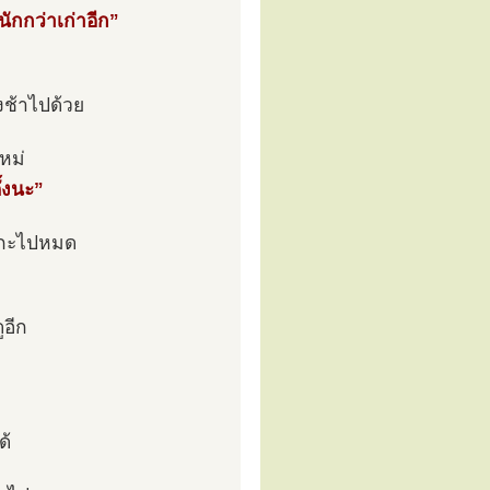
ักกว่าเก่าอีก”
ิงช้าไปด้วย
หม่
ั้งนะ”
กะกะไปหมด
ูอีก
ด้