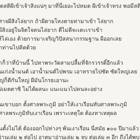
สติผีเข้าเจ้าสิงแน่ๆ มาที่นี่เยอะไปหมด ผีเข้าเจ้าทรง พอมีส
ปีศาจผีสิงไล่ยาก ถ้าผีตายโหงตายห่ามาเข้า ไล่ยาก
ีสิงอยู่ในจิตใจคนไล่ยาก ดีไม่ดีจะเตะเราเข้า
ห้ไล่เอง ด้วยการมาเจริญวิปัสสนากรรมฐาน ผีออกเลย
ท่านไปคิดด้วย
็ว่าที่บ้านนี้ ไปหาพระวัดสามปลื้มที่จักรวรรดิ์อีกแล้ว
ั้นเก่งน้ำมนต์ เอาน้ำมนต์ไปพรม เอาทรายไปซัด ซัดใหญ่เลย
ญ่ก็ตีกันใหญ่ ผีมันโกรธเอานะ
ผ่เมตตาซิ ไม่ได้ผลนะ แนะแนวไปคนละอย่าง
เขาบอก ตั้งศาลพระภูมิ อย่าให้เงาเรือนทับศาลพระภูมิ
้ศาลพระภูมิทับเงาเรือน เพราะเหตุใด ต้องหาเหตุผล
ตั้งไม่ได้ ต้องออกไปห่างๆ พ้นเงาเรือน นี่สมัย ๑๐๐ ปีมาแล้ว
่านเล่ม ๒ ต่อไป อาตมาอ่านเล่ม ๒ จบ ต่อเล่ม ๓ อีก ถึงได้พบ