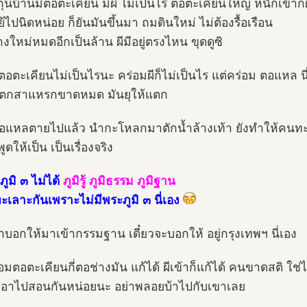
ถุนบ้านมีตอตะเคียน มีผี ไม่เป็นไร ตอตะเคียนใหญ่ หนักเข้าก็
ย้ไปนิดหน่อย ก็ยันมันขึ้นมา ถมดินใหม่ ไม่ต้องรื้อเรือน
างใหม่หมดอีกเป็นล้าน ผีมีอยู่ตรงไหน ขุดดูซิ
ตอตะเคียนไม่เป็นไรนะ คร่อมผีก็ไม่เป็นไร แต่คร่อม ตอแหล นี่
แตกสาแหรกขาดหมด มันยุให้แตก
แหลตายไปแล้ว นำกะโหลกมาตักน้ำล้างเท้า ยังทำให้คนทะ
งพูดให้เป็น เป็นเรื่องจริง
ะภูมิ ๓ ไม่ได้
ภูมิรู้ ภูมิธรรม ภูมิฐาน
ทะเลาะกันเพราะไม่มีพระภูมิ ๓ นี่เอง
บอกให้มาเข้ากรรมฐาน เดี๋ยวจะบอกให้ อยู่กรุงเทพฯ นี่เอง
่อมตอตะเคียนกี่ตอช่างมัน แก้ได้ ผีเข้าก็แก้ได้ คนขาดสติ ใช่
้เอาไปสอนกันหน่อยนะ อย่าพลอยบ้าไปกับเขาเลย