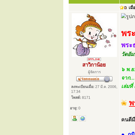
เมื่
พระภ
พระธ
วัดอัม
สาวิกาน้อย
๖ พ.ย
ผู้จัดการ
จาก..
เล่มท
ลงทะเบียนเมื่อ:
27 มี.ค. 2006,
17:34
โพสต์:
8171
พ
อายุ:
0
คนดีม
๑. ภูมิร