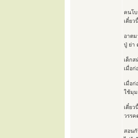
คนโบร
เดี๋ยว
อาตมา
ปู่ ย่
เด็กสม
เมื่อก
เมื่อ
ใช้มุ
เดี๋ยว
วรรคต
สอนกั