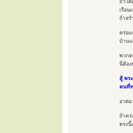
ถ้าใต้
เรือนเ
ถ้าสร้
คร่อม
บ้าน
พวกตอ
นี่ต้อ
สู้ พร
คนที่
อาตมา
ถ้าคร
ตรงนี