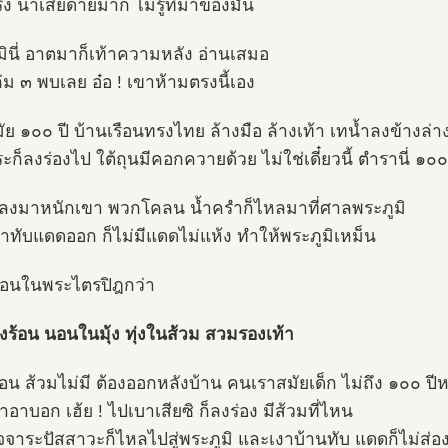
จริง น่าเสียดายมาก ไม่รู้ที่มาของมัน
มินี่ อาตมาก็เท้าความหลัง อ่านเสมอ
ล่ม ๓ พบเลย อ๋อ ! เขาห้ามตรงนี้เอง
มัย ๑๐๐ ปี บ้านเรือนทรงไทย ล้างมือ ล้างเท้า เทน้ำลงข้างล่า
ะก็ลงร่องไป ใต้ถุนมีคอกควายด้วย ไม่ใช่เดี๋ยวนี้ ตำรานี่ ๑๐๐
งมาหนักเขา พวกโคลน น้ำครำก็ไหลมาที่ศาลพระภูมิ
าทับแดดออก ก็ไม่มีแดดไม่แห้ง ทำให้พระภูมิเหม็น
อนในพระไตรปิฎกว่า
งร้อน นอนในมุ้ง ทุ่งในส้วม สวมรองเท้า
่อน ส้วมไม่มี ต้องออกหลังบ้าน คนเราสมัยเด็ก ไม่ถึง ๑๐๐ ปี
น้าอาบอก เฮ้ย ! ไปเบาเสียซิ ก็ลงร่อง มีส้วมที่ไหน
จจาระปัสสาวะก็ไหลไปสู่พระภูมิ และเงาบ้านทับ แดดก็ไม่ส่อ