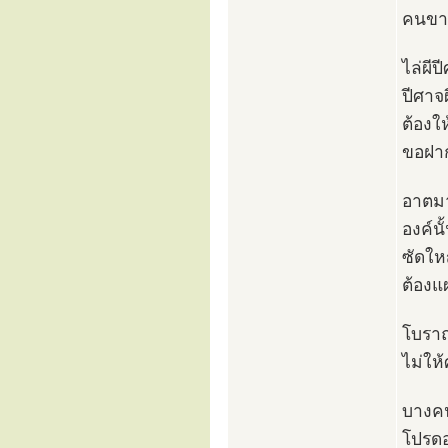
คนขาด
ไล่ผี
ปีศาจผ
ต้องใ
ขอฝาก
อาตมาก
องค์น
ซัดให
ต้องแ
โบราณ
ไม่ให
บางคน
โปรดอ