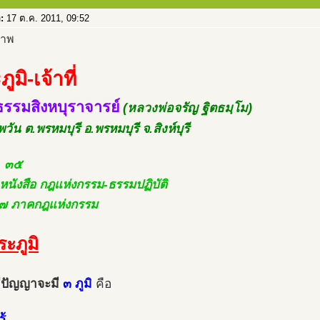
อ:
17 ต.ค. 2011, 09:52
ูมิ-เจ้าที่
รรมสิงหบุราจารย์
(หลวงพ่อจรัญ ฐิตธมฺโม)
พวัน ต.พรหมบุรี อ.พรหมบุรี จ.สิงห์บุรี
. ๓๕
.หนังสือ กฎแห่งกรรม-ธรรมปฏิบัติ
ี่ ๗ ภาคกฎแห่งกรรม
ระภูมิ
ีปัญญาจะมี
๓ ภูมิ
คือ
ู้