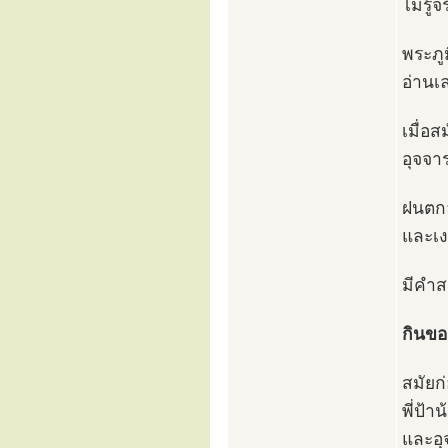
ไม่รู้
พระภู
อ่านเ
เมื่อส
อุจจาร
ฝนตกล
และเง
มีคำส
กินขอ
สมัยก
พี่ป้า
และอุ