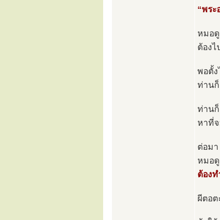
“พระอ
หมอดู
ต้องไป
พอตั้
ท่านก็
ท่านก
หาที่จ
ต่อมา
หมอดู
ต้องท
ผีตอตะ