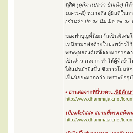
ดุสิต
(ดุสิต แปลว่า บันเทิง)
มีท้
นอ-ระ-ดี)
หมายถึง ผู้ยินดีในก
(อ่านว่า ปอ-ระ-นิม-มิด-ตะ-วะ-ส
ของทำบุญที่นิยมกันเป็นพิเศ
เหนียวมาห่อด้วยใบมะพร้าวไว้
พระพุทธองค์เสด็จลงมาจากดา
เป็นจำนวนมาก ทำให้ผู้ที่เข้าไ
ได้แม่นยำยิ่งขึ้น ซึ่งการโยนล
เป็นนัยยะมากกว่า เพราะปัจจุ
• อ่านต่อจากที่นี่นะคะ...
พิธีตัก
http://www.dhammajak.net/foru
เมืองสังกัสสะ สถานที่ทรงเสด็จล
http://www.dhammajak.net/foru