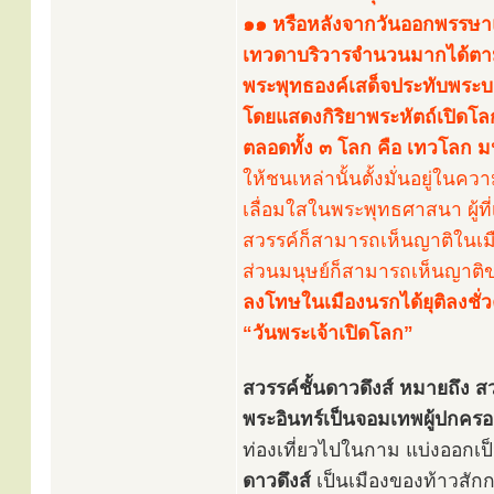
๑๑ หรือหลังจากวันออกพรรษาแล
เทวดาบริวารจำนวนมากได้ตามส่
พระพุทธองค์เสด็จประทับพระบา
โดยแสดงกิริยาพระหัตถ์เปิดโล
ตลอดทั้ง ๓ โลก คือ เทวโลก มนุ
ให้ชนเหล่านั้นตั้งมั่นอยู่ในค
เลื่อมใสในพระพุทธศาสนา ผู้ที่เลื
สวรรค์ก็สามารถเห็นญาติในเมือ
ส่วนมนุษย์ก็สามารถเห็นญาติข
ลงโทษในเมืองนรกได้ยุติลงชั่ว
“วันพระเจ้าเปิดโลก”
สวรรค์ชั้นดาวดึงส์ หมายถึง สวร
พระอินทร์เป็นจอมเทพผู้ปกครอ
ท่องเที่ยวไปในกาม แบ่งออกเป
ดาวดึงส์
เป็นเมืองของท้าวสักก