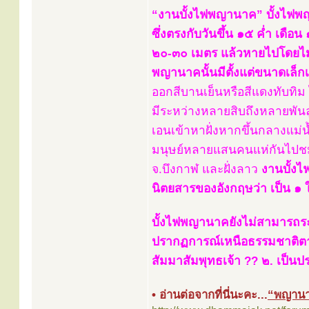
“งานบั้งไฟพญานาค” บั้งไฟพญ
ซึ่งตรงกับวันขึ้น ๑๕ ค่ำ เดือ
๒๐-๓๐ เมตร แล้วหายไปโดยไม่ม
พญานาคนั้นมีตั้งแต่ขนาดเล็ก
ออกสีบานเย็นหรือสีแดงทับทิม ไ
มีระหว่างหลายสิบถึงหลายพันล
เอนเข้าหาฝั่งหากขึ้นกลางแม่น
มนุษย์หลายแสนคนแห่กันไปชมบั
จ.บึงกาฬ และฝั่งลาว
งานบั้ง
นิตยสารของอังกฤษว่า เป็น ๑ 
บั้งไฟพญานาคยังไม่สามารถระบ
ปรากฏการณ์เหนือธรรมชาติตาม
สัมมาสัมพุทธเจ้า ?? ๒. เป็
• อ่านต่อจากที่นี่นะคะ...
“พญานา