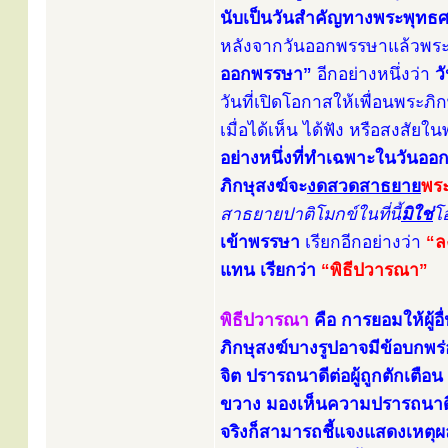
นับเป็นวันสำคัญทางพระพุทธศา
หลังจากวันออกพรรษาแล้วพระภิก
ออกพรรษา”
อีกอย่างหนึ่งว่า
ว
วันที่เปิดโอกาสให้เพื่อนพระภ
เมื่อได้เห็น ได้ฟัง หรือสงสั
อย่างหนึ่งที่ทำเฉพาะในวันออ
ภิกษุสงฆ์จะ
งดสวดสาธยาย
พระ
สาธยายปาติโมกข์ในที่นี้
มิใช่
โ
เข้าพรรษา
เรียกอีกอย่างว่า
“ล
แทน เรียกว่า
“พิธีปวารณา”
พิธีปวารณา
คือ การยอมให้ผู้
ภิกษุสงฆ์บางรูปอาจมีข้อบกพร่
จิต ปรารถนาดีต่อผู้ถูกตักเตือน
ขวาง มองเห็นความปรารถนาดีขอ
จริงก็สามารถชี้แจงแสดงเหตุผ