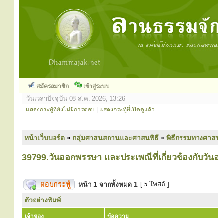
สมัครสมาชิก
เข้าสู่ระบบ
วันเวลาปัจจุบัน 08 ส.ค. 2026, 13:26
แสดงกระทู้ที่ยังไม่มีการตอบ
|
แสดงกระทู้ที่เปิดดูแล้ว
หน้าเว็บบอร์ด
»
กลุ่มศาสนสถานและศาสนพิธี
»
พิธีกรรมทางศาส
39799.วันออกพรรษา และประเพณีที่เกี่ยวข้องกับวั
หน้า
1
จากทั้งหมด
1
[ 5 โพสต์ ]
ตัวอย่างพิมพ์
เจ้าของ
ข้อความ