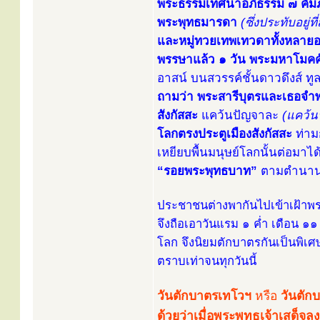
พระธรรมเทศนาอภิธรรม ๗ คัมภี
พระพุทธมารดา
(ซึ่งประทับอยู่
และหมู่ทวยเทพเทวดาทั้งหลายอย
พรรษาแล้ว ๑ วัน พระมหาโมค
อาสน์ บนสวรรค์ชั้นดาวดึงส์ ทู
ถามว่า พระสารีบุตรและเธอจำพรร
สังกัสสะ
แคว้นปัญจาละ
(แคว้น
โลกตรงประตูเมืองสังกัสสะ
ท่าม
เหยียบพื้นมนุษย์โลกนั้นต่อมาไ
“รอยพระพุทธบาท”
ตามตำนานว่า
ประชาชนต่างพากันไปเข้าเฝ้าพระ
จึงถือเอาวันแรม ๑ ค่ำ เดือน ๑๑
โลก จึงนิยมตักบาตรกันเป็นพิเศ
ตราบเท่าจนทุกวันนี้
วันตักบาตรเทโวฯ
หรือ
วันตั
ด้วยว่าเมื่อพระพุทธเจ้าเสด็จล