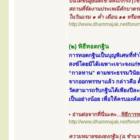
บันไดขึ้นสู่ยอดเขาสะแกกรัง (เขา
สถานที่จัดงานประเพณีตักบาตรเทโว
ในวันแรม ๑ ค่ำ เดือน ๑๑ หรือ
http://www.dhammajak.net/foru
(๒) พิธีทอดกฐิน
การทอดกฐินเป็นบุญพิเศษที่ทำ
สงฆ์โดยมิได้เฉพาะเจาะจงแก่พ
“กาลทาน” ตามพระธรรมวินัยกำ
จากออกพรรษาแล้ว กล่าวคือ ตั้
วัดสามารถรับกฐินได้เพียงปีละค
เป็นอย่างน้อย เพื่อให้ครบองค์
• อ่านต่อจากที่นี่นะคะ...
พิธีการ
http://www.dhammajak.net/foru
ความหมายของธงกฐิน (อ.ชำนาญ 