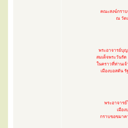
คณะสงฆ์กราบ
ณ วัด
พระอาจารย์บุญ
สมเด็จพระวันรัต (
ในคราวที่ท่านเจ
เมืองบอสตัน ร
พระอาจารย์
เมือง
กราบขอขมาคาร