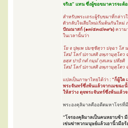
จริเย” แทน ซึ่งผู้ขอขมาควรจะต้
สำหรับพระเถระผู้รับขมาที่กล่าวใ
ตัวกลับใจเสียใหม่เริ่มต้นกันให
ปัณณาสก์ (๑๓/๕๓๔/๓๙๖)
ความว่า
ในเวลานั้นว่า
โย จ ปุพฺเพ ปมชฺชิตฺวา ปจฺฉา โส 
โสมํ โลกํ ปภาเสติ อพฺภามุตฺโตว 
ยสฺส ปาปํ กตํ กมฺมํ กุสเลน ปหียติ
โสมํ โลกํ ปภาเสติ อพฺภามุตฺโตว 
แปลเป็นภาษาไทยได้ว่า :
“ก็ผู้ใด
พระจันทร์ซึ่งพ้นแล้วจากเมฆฉะนั้น
ให้สว่าง ดุจพระจันทร์ซึ่งพ้นแล้
พระองคุลิมาลคืออดีตมหาโจรที่มี
“โจรองคุลิมาลเป็นคนหยาบช้า มีฝ
เข่นฆ่าพวกมนุษย์แล้วเอานิ้วมือร