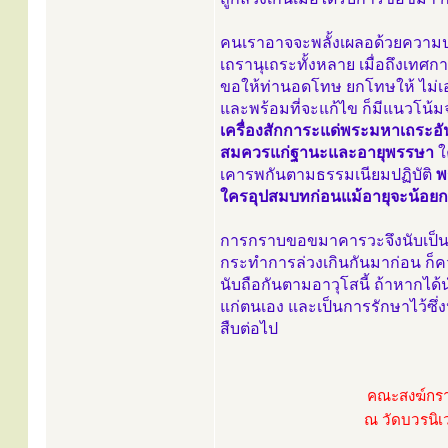
คนเราอาจจะพลั้งเผลอด้วยความปร
เถรานุเถระทั้งหลาย เมื่อถึงเท
ขอให้ท่านอดโทษ ยกโทษให้ ไม่เอ
และพร้อมที่จะแก้ไข ก็มีแนวโน้มจ
เครื่องสักการะแด่พระมหาเถระอั
สมควรแก่ฐานะและอายุพรรษา
ใ
เคารพกันตามธรรมเนียมปฏิบัติ
พ
ใครอุปสมบทก่อนแม้อายุจะน้อยกว่า
การกราบขอขมาคารวะจึงนับเป็นธรรมเ
กระทำการล่วงเกินกันมาก่อน ก็ค
นับถือกันตามอาวุโสนี้ ถ้าหากได
แก่ตนเอง และเป็นการรักษาไว้ซึ่ง
สืบต่อไป
คณะสงฆ์กราบ
ณ วัดบวรนิเ