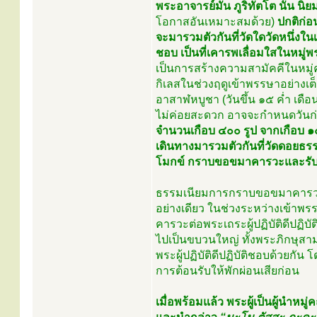
พระอาจารย์มั่น ภูริทัตโต นั้น 
โอกาสอันเหมาะสมด้วย)
ปกติก่อ
จะมารวมตัวกันที่วัดใดวัดหนึ่งในเขต
ชอบ เป็นที่เคารพเลื่อมใสในหม
เป็นการสร้างความสามัคคีในหมู่ค
กิเลสในช่วงฤดูเข้าพรรษาอย่างเต
อาสาฬหบูชา (วันขึ้น ๑๕ ค่ำ เดื
ไม่ค่อยสะดวก อาจจะกำหนดวันก่อน
จำนวนเกือบ ๔๐๐ รูป จากเกือบ ๑๐
เดินทางมารวมตัวกันที่วัดดอยธรร
โมกข์ กราบขอขมาคารวะและรั
ธรรมเนียมการกราบขอขมาคารวะแล
อย่างเดียว ในช่วงระหว่างเข้าพ
คารวะต่อพระเถระผู้ปฏิบัติดีปฏิบ
ไปเป็นขบวนใหญ่ ทั้งพระภิกษุส
พระผู้ปฏิบัติดีปฏิบัติชอบด้วยกัน
การต้อนรับให้พักผ่อนเสียก่อน
เมื่อพร้อมแล้ว พระผู้เป็นผู้น