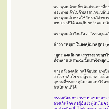
พระพุทธเจ้าเสด็จเดินผ่านทางที่อ
พระพุทธเจ้าไปด้วยเจตนาจะปล้นและ
พระพุทธเจ้าทรงใช้อิทธาภิสังขารท
ตามปรกติได้ องคุลิมาลวิ่งจนเหน
พระพุทธเจ้าจึงตรัสว่า “เราหยุดแล
คำว่า “หยุด” ในอังคุลิมาลสูตร 
“ดูกร องคุลิมาล เราวางอาชญาในสั
ทั้งหลาย เพราะฉะนั้นเราจึงหยุดแล
ภายหลังองคุลิมาลได้อุปสมบทเป็
ว่าโจรกลับใจ จากผู้ร้ายกลายเ
อุทานที่พระองคุลิมาลแสดงไว้มาเป
ตัวเป็นคนดีได้
ธรรมเนียมการกราบขอขมาคารวะนี
ล่วงเกินใดๆ ต่อผู้อื่นไว้ ผู้นั้
ถูกล่วงเกินเมื่อได้รับการขอข