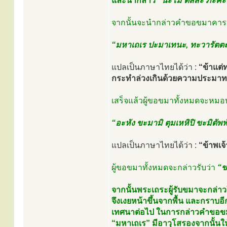
และนำกล่าว
“นะโม ตัสสะ ภะคะ
จากนั้นจะนำกล่าวคำขอขมาคารว
“มหาเถเร ปะมาเทนะ, ทะวารัตตะเ
แปลเป็นภาษาไทยได้ว่า :
“ข้าแต่
กระทำล่วงเกินด้วยความประมา
เสร็จแล้วผู้ขอขมาทั้งหมดจะหมอบ
“อะหัง ขะมามิ ตุมเหหิปิ ขะมิตัพพ
แปลเป็นภาษาไทยได้ว่า :
“ข้าพเจ
ผู้ขอขมาทั้งหมดจะกล่าวรับว่า
“ข
จากนั้นพระเถระผู้รับขมาจะกล่าว
จึงเงยหน้าขึ้นจากพื้น และกราบอี
เทศนาต่อไป ในการกล่าวคำขอขมาค
“มหาเถเร” มีอาวุโสรองจากนั้นให