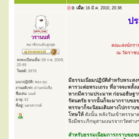
เมื่อ:
16 มี.ค. 2010, 20:38
ปร
วรานนท์
สมาชิกระดับสูงสุด
คณะสงฆ์กราบ
ณ วัดราชบ
ลงทะเบียนเมื่อ:
06 ก.พ. 2009,
20:49
โพสต์:
3978
มีธรรมเนียมปฏิบัติสำหรับพระส
แนวปฏิบัติ:
พอง-ยุบ
คารวะต่อพระเถระ ที่อาจจะพลั้งเผ
งานอดิเรก:
อ่านหนังสือ
หากมีความประมาท ก่อนอธิษฐาน
ชื่อเล่น:
นนท์
อายุ:
42
รัตนตรัย จากนั้นก็จะมากราบขอ
ที่อยู่:
นครสวรรค์
พรรษาก็จะนิยมเดินทางไปกราบข
โทษให้
ดังนั้น หลังวันเข้าพรรษ
จึงมีพระภิกษุสามเณรจากวัดต่
สำหรับธรรมเนียมการกราบขอขมาคา