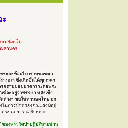
วะ
พร อัมพโร)
ทพมหานคร
 คือพระสงฆ์จะไปกราบขอขมา
านมา ซึ่งเกิดขึ้นได้ทุกเวลา
ือการกราบขอขมาคารวะต่อพระ
ฆ์จะอยู่จำพรรษา หลังเข้า
ดต่างๆ ขอให้ท่านอดโทษ ยก
หน่งในการปกครองคณะสงฆ์อยู่
เถระ ณ อารามทั้งหลาย
ของพระวัดป่าปฏิบัติสายท่าน