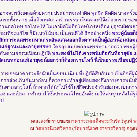
อาจจะพลั้งเผลอด้วยความประมาทจนทำผิด พูดผิด คิดผิด บางครั้
ุเถระทั้งหลาย เมื่อถึงเทศกาลเข้าพรรษาในแต่ละปีจึงต้องกราบขอ
่านอดโทษ ยกโทษให้ ไม่เอาผิดไม่ถือโทษโกรธเคือง ปุถุชนผิดพลา
อมที่จะแก้ไข ก็มีแนวโน้มจะเป็นคนดีได้ อีกอย่างหนึ่ง
พระผู้น้อย
องสักการะแด่พระมหาเถระอันแสดงออกถึงความเป็นผู้อ่อนน้อมถ่อม
แก่ฐานะและอายุพรรษา
ใครอุปสมบทก่อนพรรษามากกว่า พระผู้อ
กันตามธรรมเนียมปฏิบัติ
พระสงฆ์ไม่ได้เคารพนับถือกันที่อายุขัย 
สมบทก่อนแม้อายุจะน้อยกว่าก็ต้องกราบไหว้ นี่เป็นธรรมเนียมปฏิบัต
บขอขมาคารวะจึงนับเป็นธรรมเนียมที่ปฏิบัติสืบกันมา เป็นกิจที่ผู้น
การล่วงเกินกันมาก่อน ก็ควรกระทำอยู่เพื่อแสดงถึงการเคารพนับถ
กันตามอาวุโสนี้ ถ้าหากได้นำไปใช้ในชีวิตประจำวันย่อมจะเป็นกา
อง และเป็นการรักษาไว้ซึ่งประเพณีไทยอันดีงามให้คนรุ่นหลังได้รู้
ไป
คณะสงฆ์กราบขอขมาคารวะสมเด็จพระวันรัต (จุนท์ พฺร
ณ วัดบวรนิเวศวิหาร (วัดบวรนิเวศ ราชวรวิหาร) กรุ