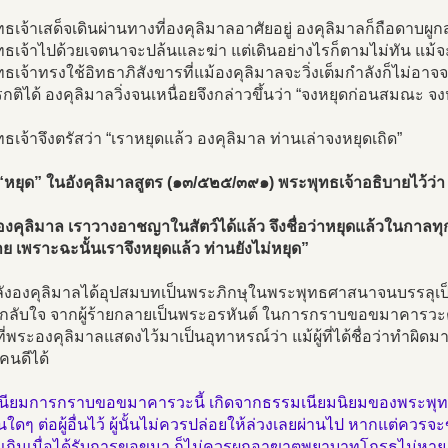
ธเจ้าเสด็จเดินผ่านทางที่องคุลิมาลอาศัยอยู่ องคุลิมาลก็ถือดาบผู
ธเจ้าไปด้วยเจตนาจะปล้นและฆ่า แต่เดินอย่างไรก็ตามไม่ทัน แม้จะว
ธเจ้าทรงใช้อิทธาภิสังขารที่แม้องคุลิมาลจะวิ่งเต็มกำลังก็ไม่อาจ
ติได้ องคุลิมาลวิ่งจนเหนื่อยจึงกล่าวขึ้นว่า “จงหยุดก่อนสมณะ 
ธเจ้าจึงตรัสว่า “เราหยุดแล้ว องคุลิมาล ท่านเล่าจงหยุดเถิด”
“หยุด” ในอังคุลิมาลสูตร (๑๓/๕๒๕/๓๙๑) พระพุทธเจ้าอธิบายไว้ว่า
องคุลิมาล เราวางอาชญาในสัตว์ได้แล้ว จึงชื่อว่าหยุดแล้วในกาลทุ
าย เพราะฉะนั้นเราจึงหยุดแล้ว ท่านยังไม่หยุด”
ังองคุลิมาลได้อุปสมบทเป็นพระภิกษุในพระพุทธศาสนาจนบรรลุเป็น
รกลับใจ จากผู้ร้ายกลายเป็นพระอรหันต์ ในการกราบขอขมาคารวะ
ี่พระองคุลิมาลแสดงไว้มาเป็นอุทาหรณ์ว่า แม้ผู้ที่ได้ชื่อว่าทำผ
นคนดีได้
นียมการกราบขอขมาคารวะนี้ เกิดจากธรรมเนียมนิยมของพระพุทธ
ินใดๆ ต่อผู้อื่นไว้ ผู้นั้นไม่ควรปล่อยให้ล่วงเลยผ่านไป หากแต่คว
วงเกินเมื่อได้รับการขอขมา ก็ไม่ควรผูกอาฆาตพยาบาทโกรธไม่ห