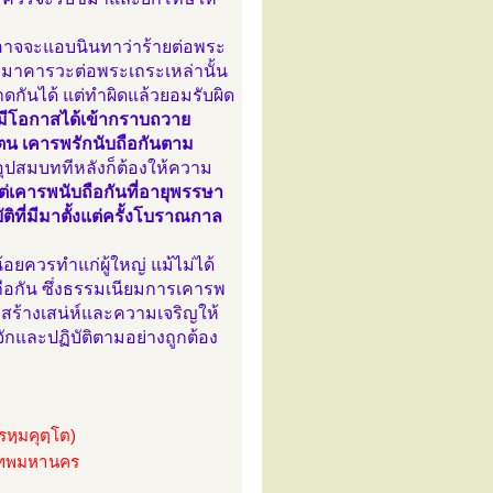
งอาจจะแอบนินทาว่าร้ายต่อพระ
ขมาคารวะต่อพระเถระเหล่านั้น
ดกันได้ แต่ทำผิดแล้วยอมรับผิด
ก็มีโอกาสได้เข้ากราบถวาย
ตน เคารพรักนับถือกันตาม
ุปสมบททีหลังก็ต้องให้ความ
แต่เคารพนับถือกันที่อายุพรรษา
ิที่มีมาตั้งแต่ครั้งโบราณกาล
้อยควรทำแก่ผู้ใหญ่ แม้ไม่ได้
ือกัน ซึ่งธรรมเนียมการเคารพ
รสร้างเสน่ห์และความเจริญให้
จักและปฏิบัติตามอย่างถูกต้อง
หฺมคุตฺโต)
งเทพมหานคร