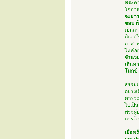
พระอาจ
โอกาส
จะมารว
ชอบ เ
เป็นกา
กิเลสใ
อาสาฬห
ไม่ค่อ
จำนวนเ
เดินทา
โมกข์
ธรรมเ
อย่าง
คารวะต
ไปเป็
พระผู้
การต้อ
เมื่อพ