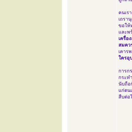
คนเรา
เถราน
ขอให้ท
และพร้
เครื่
สมควร
เคารพ
ใครอุป
การกรา
กระทำ
นับถือ
แก่ตนเ
สืบต่อ