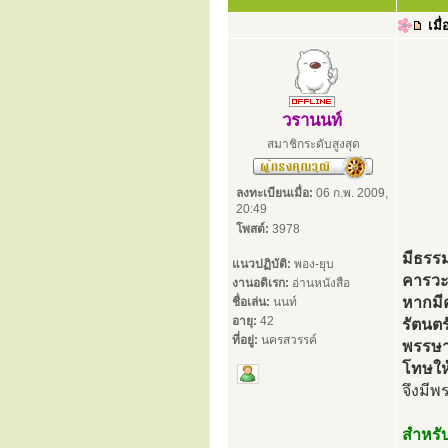
เมื่
วรานนท์
สมาชิกระดับสูงสุด
ลงทะเบียนเมื่อ:
06 ก.พ. 2009,
20:49
โพสต์:
3978
มีธรร
แนวปฏิบัติ:
พอง-ยุบ
คารวะต
งานอดิเรก:
อ่านหนังสือ
หากมี
ชื่อเล่น:
นนท์
อายุ:
42
รัตนต
ที่อยู่:
นครสวรรค์
พรรษา
โทษให
จึงมี
สำหรั