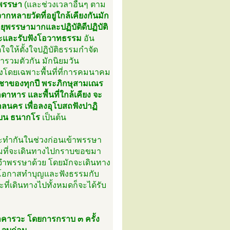
าพรรษา
(และช่วงเวลาอื่นๆ ตาม
หลายวัดที่อยู่ใกล้เคียงกันมัก
ีอายุพรรษามากและปฏิบัติดีปฏิบัติ
วะและรับฟังโอวาทธรรม
อัน
จให้ตั้งใจปฏิบัติธรรมกำจัด
ารวมตัวกัน มักนิยมวัน
ห่งโดยเฉพาะพื้นที่ที่การคมนาคม
ชาของทุกปี พระภิกษุสามเณร
าหาร และพื้นที่ใกล้เคียง จะ
ลนคร เพื่อลงอุโบสถฟังปาฏิ
บน ธนากโร
เป็นต้น
ะทำกันในช่วงก่อนเข้าพรรษา
ิยมที่จะเดินทางไปกราบขอขมา
ดที่จำพรรษาด้วย โดยมักจะเดินทาง
มีโอกาสทำบุญและฟังธรรมกับ
ะที่เดินทางไปทั้งหมดก็จะได้รับ
มาคารวะ โดยการกราบ ๓ ครั้ง