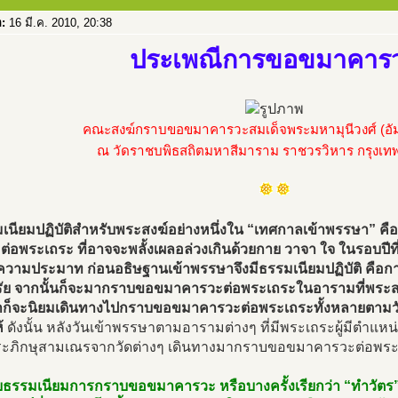
อ:
16 มี.ค. 2010, 20:38
ประเพณีการขอขมาคาร
คณะสงฆ์กราบขอขมาคารวะสมเด็จพระมหามุนีวงศ์ (อัม
ณ วัดราชบพิธสถิตมหาสีมาราม ราชวรวิหาร กรุงเ
มเนียมปฏิบัติสำหรับพระสงฆ์อย่างหนึ่งใน “เทศกาลเข้าพรรษา”
่อพระเถระ ที่อาจจะพลั้งเผลอล่วงเกินด้วยกาย วาจา ใจ ในรอบปีที่ผ่
ความประมาท ก่อนอธิษฐานเข้าพรรษาจึงมีธรรมเนียมปฏิบัติ ค
รัย จากนั้นก็จะมากราบขอขมาคารวะต่อพระเถระในอารามที่พระสง
ก็จะนิยมเดินทางไปกราบขอขมาคารวะต่อพระเถระทั้งหลายตามวั
้
ดังนั้น หลังวันเข้าพรรษาตามอารามต่างๆ ที่มีพระเถระผู้มีตำแ
พระภิกษุสามเณรจากวัดต่างๆ เดินทางมากราบขอขมาคารวะต่อพระ
บธรรมเนียมการกราบขอขมาคารวะ หรือบางครั้งเรียกว่า “ทำวัตร” 