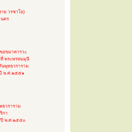
ชาย วรชาโย)
านคร
าบขอขมาคารวะ
์ที่ พระพรหมมุนี
สตันพุทธวราราม
อปี พ.ศ.๒๕๕๑
พุทธวราราม
ริกา
อปี พ.ศ.๒๕๕๐