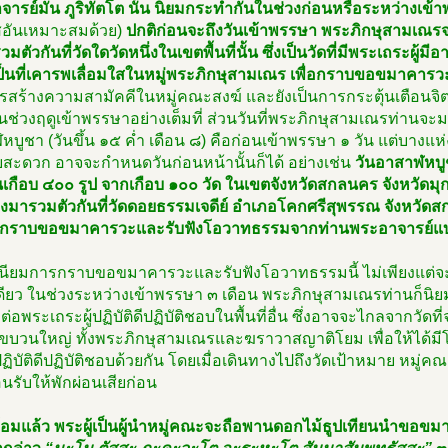
ารย์มั่น ภูริทัตโต นั้น นิยมกระทำกันในช่วงก่อนหรือระหว่างเข้
อันเหมาะสมด้วย)
ปกติก่อนจะถึงวันเข้าพรรษา พระภิกษุสามเณรจาก
มตัวกันที่วัดใดวัดหนึ่งในเขตพื้นที่นั้น ซึ่งเป็นวัดที่มีพระเถระผู้ม
ป็นที่เคารพเลื่อมใสในหมู่พระภิกษุสามเณร เพื่อกราบขอขมาคาร
รสร้างความสามัคคีในหมู่คณะสงฆ์ และยังเป็นการกระตุ้นเตือนจิตใ
นช่วงฤดูเข้าพรรษาอย่างเต็มที่ ส่วนวันที่พระภิกษุสามเณรท่านจะม
บูชา (วันขึ้น ๑๕ ค่ำ เดือน ๘) คือก่อนเข้าพรรษา ๑ วัน แต่บางแ
ยสะดวก อาจจะกำหนดวันก่อนหน้านั้นก็ได้ อย่างเช่น
วันอาสาฬหบู
กือบ ๔๐๐ รูป จากเกือบ ๑๐๐ วัด ในเขตจังหวัดสกลนคร จังหวัดมุกด
งมารวมตัวกันที่วัดดอยธรรมเจดีย์ อำเภอโคกศรีสุพรรณ จังหวัดสก
 กราบขอขมาคารวะและรับฟังโอวาทธรรมจากท่านพระอาจารย์แ
นียมการกราบขอขมาคารวะและรับฟังโอวาทธรรมนี้ ไม่เพียงแต่จ
เดียว ในช่วงระหว่างเข้าพรรษา ๓ เดือน พระภิกษุสามเณรท่านก็น
่อพระเถระผู้ปฏิบัติดีปฏิบัติชอบในพื้นที่อื่น ซึ่งอาจจะไกลจากวั
นขบวนใหญ่ ทั้งพระภิกษุสามเณรและฆราวาสญาติโยม เพื่อให้ได้
ปฏิบัติดีปฏิบัติชอบด้วยกัน โดยเมื่อเดินทางไปถึงวัดเป้าหมาย หมู่คณ
นรับให้พักผ่อนเสียก่อน
ร้อมแล้ว พระผู้เป็นผู้นำหมู่คณะจะถือพานดอกไม้ธูปเทียนนำขอข