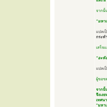
และนำ
จากนั
“มหาเถ
แปลเป
กระทำ
เสร็จแ
“อะหัง
แปลเป
ผู้ขอข
จากนั้
จึงเงย
เทศนา
“มหาเถ