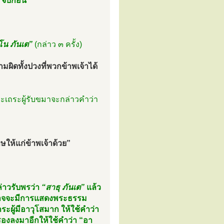
 จบก่อน
โน ภันเต”
(กล่าว ๓ ครั้ง)
ผิดทั้งปวงที่พวกข้าพเจ้าได้
ระเถระผู้รับขมาจะกล่าวคำว่า
ให้แก่ข้าพเจ้าด้วย”
ล่าวรับพรว่า
“สาธุ ภันเต”
แล้ว
้นก็อาจจะมีการแสดงพระธรรม
ผู้มีอาวุโสมาก ให้ใช้คำว่า
รองลงมาอีกให้ใช้คำว่า “อา