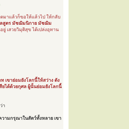
า
ผิดมาแล้วก็ขอให้แล้วไป ให้กลับ
าลสูตร มัชฌิมนิกาย มัชฌิม
ู่ เสวยวิมุติสุข ได้เปล่งอุทาน
าท เขาย่อมยังโลกนี้ให้สว่าง ดัง
ด้ด้วยกุศล ผู้นั้นย่อมยังโลกนี้
ว่า
ีความกรุณาในสัตว์ทั้งหลาย เขา