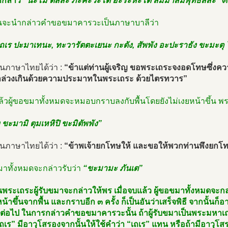
กล่าว
“นะโม ตัสสะ ภะคะวะโต อะระหะโต สัมมาสัมพุทธัสสะ”
๓
้นจะนำกล่าวคำขอขมาคารวะเป็นภาษาบาลีว่า
เร ปะมาเทนะ, ทะวารัตตะเยนะ กะตัง, สัพพัง อะปะราธัง ขะมะตุ 
็นภาษาไทยได้ว่า :
“ข้าแต่ท่านผู้เจริญ ขอพระเถระจงอดโทษซึ่งความ
ล่วงเกินด้วยความประมาทในพระเถระ ด้วยไตรทวาร”
ล้วผู้ขอขมาทั้งหมดจะหมอบกราบลงกับพื้นโดยยังไม่เงยหน้าขึ้น พ
 ขะมามิ ตุมเหหิปิ ขะมิตัพพัง”
็นภาษาไทยได้ว่า :
“ข้าพเจ้ายกโทษให้ และขอให้พวกท่านพึงยกโทษ
มาทั้งหมดจะกล่าวรับว่า
“ขะมามะ ภันเต”
นพระเถระผู้รับขมาจะกล่าวให้พร เมื่อจบแล้ว ผู้ขอขมาทั้งหมดจะก
หน้าขึ้นจากพื้น และกราบอีก ๓ ครั้ง ก็เป็นอันว่าเสร็จพิธี จากนั
ต่อไป ในการกล่าวคำขอขมาคารวะนั้น ถ้าผู้รับขมาเป็นพระมหาเถระ
เร” มีอาวุโสรองจากนั้นให้ใช้คำว่า “เถเร” แทน หรือถ้ามีอาวุโส