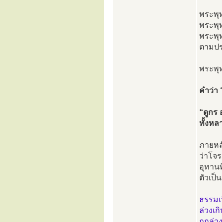
พระพุท
พระพุท
พระพุท
ตามปรก
พระพุท
คำว่า 
“ดูกร 
ทั้งหล
ภายหล
ว่าโจ
อุทานท
ตัวเป็
ธรรมเ
ล่วงเก
ถูกล่