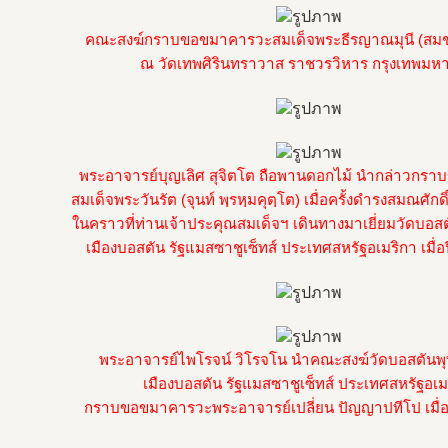
คณะสงฆ์กราบขอขมาคารวะสมเด็จพระธีรญาณมุนี (สม
ณ วัดเทพศิรินทราวาส ราชวรวิหาร กรุงเทพมห
พระอาจารย์บุญเลิศ สุจิตโต ถือพานดอกไม้ นำกล่าวกร
สมเด็จพระวันรัต (จุนท์ พฺรหฺมคุตฺโต) เมื่อครั้งดำรงสมณศักดิ
ในคราวที่ท่านเจ้าประคุณสมเด็จฯ เดินทางมาเยี่ยมวัดบอ
เมืองบอสตัน รัฐแมสซาชูเซ็ทส์ ประเทศสหรัฐอเมริกา เมื่
พระอาจารย์ไพโรจน์ วิโรจโน นำคณะสงฆ์วัดบอสตัน
เมืองบอสตัน รัฐแมสซาชูเซ็ทส์ ประเทศสหรัฐอเม
กราบขอขมาคารวะพระอาจารย์เปลี่ยน ปัญญาปทีโป เมื่