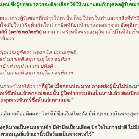
 แทน ซึ่งผู้ขอขมาควรจะต้องเลือกใช้ให้เหมาะสมกับบุคคลผู้รับขม
พระเถระผู้รับขมาที่กล่าวให้พรนั้น ก็จะให้พรในทำนองว่าสิ่งที่ทำ
บใจเสียใหม่เริ่มต้นกันใหม่ ภาษิตที่นิยมนำมาแสดงมาจาก
อังคุลิม
สก์ (๑๓/๕๓๔/๓๙๖)
ความว่า ครั้งหนึ่งพระองคุลิมาลไปในที่ลับเร้นอย
นั้นว่า
ุพฺเพ ปมชฺชิตฺวา ปจฺฉา โส นปฺปมชฺชติ
ลกํ ปภาเสติ อพฺภามุตฺโตว จนฺทิมา
ปํ กตํ กมฺมํ กุสเลน ปหียติ
ลกํ ปภาเสติ อพฺภามุตฺโตว จนฺทิมาฯ
็นภาษาไทยได้ว่า :
“ก็ผู้ใด เมื่อก่อนประมาท ภายหลังผู้นั้นไม่ประม
ทร์ซึ่งพ้นแล้วจากเมฆฉะนั้น ผู้ใดทำกรรมอันเป็นบาปแล้ว ย่อมปิดเสียไ
าง ดุจพระจันทร์ซึ่งพ้นแล้วจากเมฆ”
ุลิมาลคืออดีตมหาโจรที่มีชื่อเสียงโด่งดัง มีคำบรรยายในพระสูตร
คุลิมาลเป็นคนหยาบช้า มีฝ่ามือเปื้อนเลือด ปักใจในการฆ่าตี ไม่ม
าพวกมนุษย์แล้วเอานิ้วมือร้อยเป็นพวงทรงไว้”