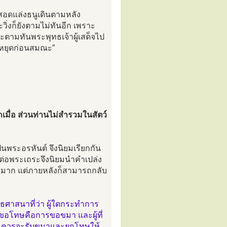
กสอดแล่งธนูเดินตามหลัง
ิ่งก็ยังตามไม่ทันอีก เพราะ
จะตามทันพระพุทธเจ้าผู้เสด็จไป
จงหยุดก่อนสมณะ”
กเมื่อ ส่วนท่านไม่สำรวมในสัตว์
พระอรหันต์ จึงนิยมเรียกกัน
ต่อพระเถระจึงนิยมนำคำเปล่ง
ิดมามาก แต่ภายหลังก็สามารถกลับ
ศาสนาที่ว่า ผู้ใดกระทำการ
รจะขอโทษคือการขอขมา และผู้ที่
าย ควรจะรับขมาและยกโทษให้