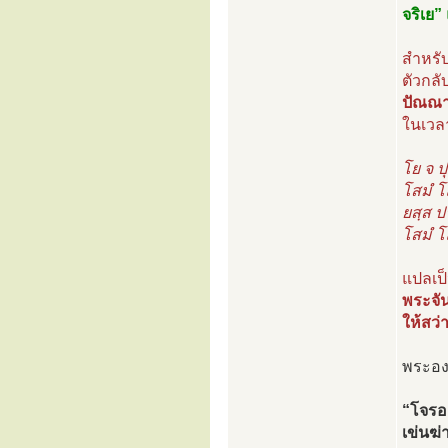
จริเย”
สำหรับ
ตัวกลั
ปัณณา
ในเวลา
โย จ ป
โสมํ โ
ยสฺส ปา
โสมํ โ
แปลเป
พระจัน
ให้สว่
พระองค
“โจรอง
เข่นฆ่