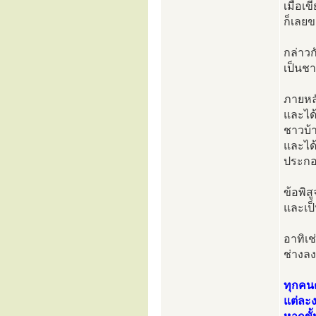
เมื่อเ
ก็เลยข
กล่าว
เป็นชา
ภายหลั
และได้
ชาวบ้า
และได้
ประกอ
ข้อพิส
และเป็
อาทิเช
ช่างลง
ทุกคนต
แต่ละ