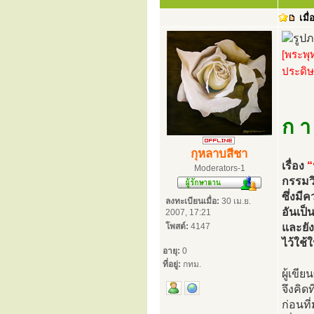
เมื่
[พระพุ
ประดิษ
ก า
กุหลาบสีชา
เรื่อง
“
Moderators-1
กรรมว
ซึ่งม
ลงทะเบียนเมื่อ:
30 เม.ย.
อันเป
2007, 17:21
โพสต์:
4147
และยัง
ไว้ใช้
อายุ:
0
ที่อยู่:
กทม.
ผู้เขี
จึงคิด
ก่อนที