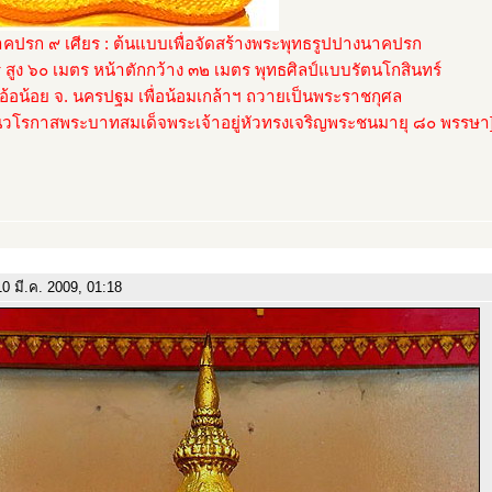
คปรก ๙ เศียร : ต้นแบบเพื่อจัดสร้างพระพุทธรูปปางนาคปรก
ร สูง ๖๐ เมตร หน้าตักกว้าง ๓๒ เมตร พุทธศิลป์แบบรัตนโกสินทร์
อ้อน้อย จ. นครปฐม เพื่อน้อมเกล้าฯ ถวายเป็นพระราชกุศล
ในวโรกาสพระบาทสมเด็จพระเจ้าอยู่หัวทรงเจริญพระชนมายุ ๘๐ พรรษา
0 มี.ค. 2009, 01:18