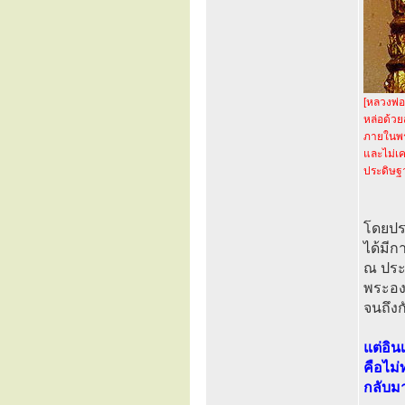
[หลวงพ่อ
หล่อด้ว
ภายในพร
และไม่เค
ประดิษฐา
โดยประ
ได้มีก
ณ ประ
พระอง
จนถึง
แต่อิน
คือไม่
กลับมา