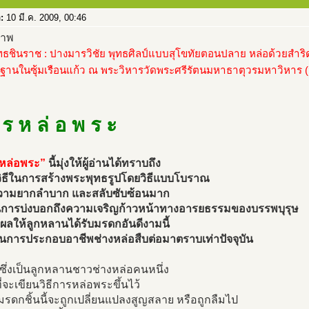
อ:
10 มี.ค. 2009, 00:46
ทธชินราช : ปางมารวิชัย พุทธศิลป์แบบสุโขทัยตอนปลาย หล่อด้วยสำริ
ฐานในซุ้มเรือนแก้ว ณ พระวิหารวัดพระศรีรัตนมหาธาตุวรมหาวิหาร (ว
 ร ห ล่ อ พ ร ะ
หล่อพระ”
นี้มุ่งให้ผู้อ่านได้ทราบถึง
ิธีในการสร้างพระพุทธรูปโดยวิธีแบบโบราณ
ีความยากลำบาก และสลับซับซ้อนมาก
็นการบ่งบอกถึงความเจริญก้าวหน้าทางอารยธรรมของบรรพบุรุษ
ผลให้ลูกหลานได้รับมรดกอันดีงามนี้
ในการประกอบอาชีพช่างหล่อสืบต่อมาตราบเท่าปัจจุบัน
ยนซึ่งเป็นลูกหลานชาวช่างหล่อคนหนึ่ง
ที่จะเขียนวิธีการหล่อพระขึ้นไว้
่มรดกชิ้นนี้จะถูกเปลี่ยนแปลงสูญสลาย หรือถูกลืมไป