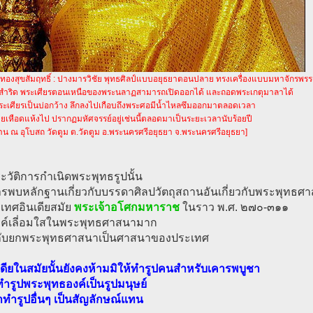
ทองสุขสัมฤทธิ์ : ปางมารวิชัย พุทธศิลป์แบบอยุธยาตอนปลาย ทรงเครื่องแบบมหาจักรพรร
ยสำริด พระเศียรตอนเหนือของพระนลาฏสามารถเปิดออกได้ และถอดพระเกตุมาลาได้
ะเศียรเป็นบ่อกว้าง ลึกลงไปเกือบถึงพระศอมีน้ำไหลซึมออกมาตลอดเวลา
ยเหือดแห้งไป ปรากฏมหัศจรรย์อยู่เช่นนี้ตลอดมาเป็นระยะเวลานับร้อยปี
น ณ อุโบสถ วัดตูม ต.วัดตูม อ.พระนครศรีอยุธยา จ.พระนครศรีอยุธยา]
วัติการกำเนิดพระพุทธรูปนั้น
ารพบหลักฐานเกี่ยวกับบรรดาศิลปวัตถุสถานอันเกี่ยวกับพระพุทธศ
เทศอินเดียสมัย
พระเจ้าอโศกมหาราช
ในราว พ.ศ. ๒๗๐-๓๑๑
ค์เลี่อมใสในพระพุทธศาสนามาก
กับยกพระพุทธศาสนาเป็นศาสนาของประเทศ
เดียในสมัยนั้นยังคงห้ามมิให้ทำรูปคนสำหรับเคารพบูชา
ทำรูปพระพุทธองค์เป็นรูปมนุษย์
ทำรูปอื่นๆ เป็นสัญลักษณ์แทน