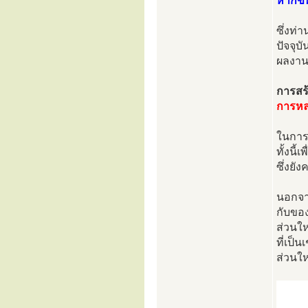
หากขั
ซึ่งท่
ปัจจุ
ผลงานท
การสร้
การหล
ในการเ
ทั้งนี
ซึ่งยั
นอกจา
กับขอ
ส่วนให
ที่เป
ส่วนให