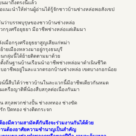
ขียนมาถึงตรงนี้แล้ว
อแนะนำให้ท่านผู้อ่านได้รู้จักชาวบ้านช่างหล่อพอสังเขป
กันว่าบรรพบุรุษของชาวบ้านช่างหล่อ
วกรุงศรีอยุธยา มีอาชีพช่างหล่อแต่เดิมมา
งเมื่อกรุงศรีอยุธยาสูญเสียแก่พม่า
ย้ายเมืองหลวงมาอยู่กรุงธนบุรี
นกลุ่มนี้ได้ย้ายติดตามมาด้วย
ตั้งถิ่นฐานบ้านเรือนนำอาชีพช่างหล่อมาดำเนินชีวิต
บอาชีพอยู่ในละแวกตรอกบ้านช่างหล่อ เขตบางกอกน้อย
ูจน์นี้สืบได้ว่าชาวบ้านในละแวกนี้มีอาชีพเดียวกันหมด
นเครือญาติพี่น้องสืบสกุลต่อเนื่องกันมา
่น สกุลพวกช่างปั้น ช่างเททอง ช่างขัด
รัก ปิดทอง ช่างติดกระจก
้องมีความสามัคคีกันจึงจะร่วมงานกันได้ด้วย
งานต้องอาศัยความชำนาญเป็นสำคัญ