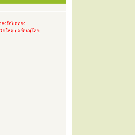
ดลงรักปิดทอง
ัดใหญ่) จ.พิษณุโลก]