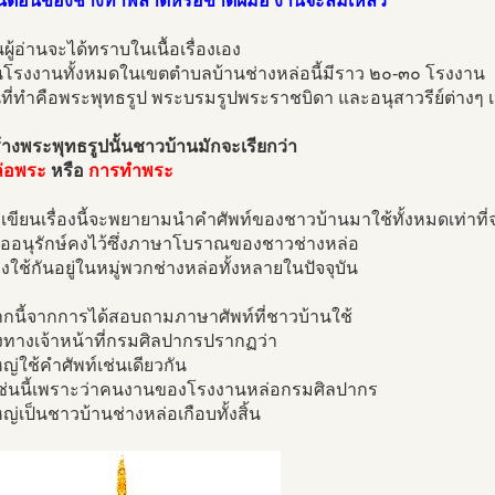
้นตอนของช่างทำพลาดหรือขาดฝีมือ งานจะล้มเหลว
านผู้อ่านจะได้ทราบในเนื้อเรื่องเอง
บันโรงงานทั้งหมดในเขตตำบลบ้านช่างหล่อนี้มีราว ๒๐-๓๐ โรงงาน
ี่ทำคือพระพุทธรูป พระบรมรูปพระราชบิดา และอนุสาวรีย์ต่างๆ เ
างพระพุทธรูปนั้นชาวบ้านมักจะเรียกว่า
่อพระ
หรือ
การทำพระ
ขียนเรื่องนี้จะพยายามนำคำศัพท์ของชาวบ้านมาใช้ทั้งหมดเท่าที่
้เพื่ออนุรักษ์คงไว้ซึ่งภาษาโบราณของชาวช่างหล่อ
งคงใช้กันอยู่ในหมู่พวกช่างหล่อทั้งหลายในปัจจุบัน
กนี้จากการได้สอบถามภาษาศัพท์ที่ชาวบ้านใช้
งทางเจ้าหน้าที่กรมศิลปากรปรากฏว่า
ญ่ใช้คำศัพท์เช่นเดียวกัน
็นเช่นนี้เพราะว่าคนงานของโรงงานหล่อกรมศิลปากร
ญ่เป็นชาวบ้านช่างหล่อเกือบทั้งสิ้น