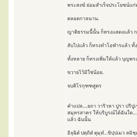
พระสงฆ์ ย่อมสำเร็จประโยชน์แก
ตลอดกาลนาน.
ญาติธรรมนี้นั้น ก็ทรงแสดงแล้ว กา
ลับไปแล้ว ก็ทรงทำโอฬารแล้ว ทั้
ทั้งหลาย ก็ทรงเพิ่มให้แล้ว บุญพ
ขวายไว้มิใช่น้อย.
จบติโรกุฑฑสูตร
คำแปล....ยถา วาริวหา ปูรา ปริปูเรนฺ
สมุทรสาคร ให้บริบูรณ์ได้ฉันใด....
แล้ว ฉันนั้น
อิจฺฉิตํ ปตฺถิตํ ตุมฺหํ...ขิปฺปเมว