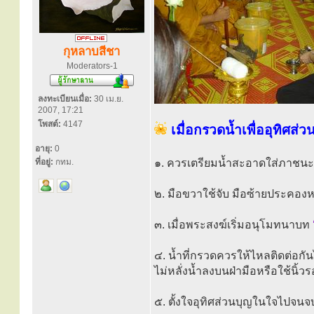
กุหลาบสีชา
Moderators-1
ลงทะเบียนเมื่อ:
30 เม.ย.
2007, 17:21
โพสต์:
4147
เมื่อกรวดน้ำเพื่ออุทิศส่ว
อายุ:
0
ที่อยู่:
กทม.
๑. ควรเตรียมน้ำสะอาดใส่ภาชนะที
๒. มือขวาใช้จับ มือซ้ายประคองหล
๓. เมื่อพระสงฆ์เริ่มอนุโมทนาบท
๔. น้ำที่กรวดควรให้ไหลติดต่อกั
ไม่หลั่งน้ำลงบนฝ่ามือหรือใช้นิ้วร
๕. ตั้งใจอุทิศส่วนบุญในใจไปจนจ