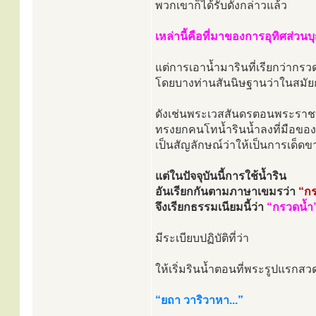
พวกเขาก็ได้รับดังกล่าวแล้ว
เหล่านี้คือที่มาของการอุทิศส่ว
แต่การเอาน้ำมารินที่เรียกว่ากรวด
โดยบางท่านสันนิษฐานว่าในสมัยก่
ดังเช่นพระเวสสันดรตอนพระรา
ทรงยกคนโทน้ำรินน้ำลงที่มือข
เป็นสัญลักษณ์ว่าให้เป็นการเด็ดข
แต่ในปัจจุบันนี้การใช้น้ำริน
อันเรียกกันตามภาษาเขมรว่า
“ก
จึงเรียกธรรมเนียมนี้ว่า
“กรวดน้ำ
มีระเบียบปฏิบัติที่ว่า
ให้เริ่มรินน้ำตอนที่พระรูปแรกสว
“ยถา วาริวาหา...”