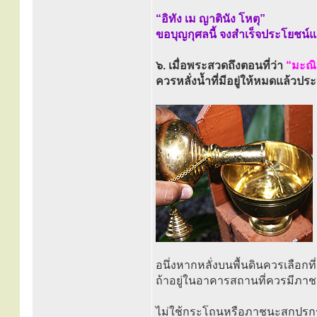
“อิทัง เม ญาตินัง โหตุ”
ขอบุญกุศลนี้ จงสำเร็จประโยชน์แ
๖. เมื่อพระสวดถึงตอนที่ว่า
“มะณิ
ควรหลั่งน้ำที่มีอยู่ให้หมดแล้ว
อนึ่งหากหลั่งบนพื้นดินควรเลือก
ถ้าอยู่ในอาคารสถานที่ควรมีภา
ไม่ใช้กระโถนหรือภาชนะสกปรก