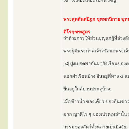
เข้าใจเลอะเทอะไปกันใหญ่
พระสุตตันตปิฎก ขุททกนิกาย ขุทท
ติโรกุฑฑสูตร
ว่าด้วยการให้ส่วนบุญแก่ผู้ที่ล่วงล
พระผู้มีพระภาคเจ้าตรัสแก่พระเจ้
[๘] ฝูงเปรตพากันมายังเรือนของตน 
นอกฝาเรือนบ้าง ยืนอยู่ที่ทาง ๔ แ
ยืนอยู่ใกล้บานประตูบ้าง.
เมื่อข้าวน้ำ ของเคี้ยว ของกินเขา
มาก ญาติไร ๆ ของเปรตเหล่านั้น ก
กรรมของสัตว์ทั้งหลายเป็นปัจจัย.