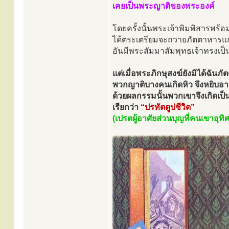
เคยเป็นพระญาติของพระองค์
โดยครั้งนั้นพระเจ้าพิมพิสารพร้อม
ได้ตระเตรียมจะถวายภัตตาหารแก
อันมีพระสัมมาสัมพุทธเจ้าทรงเป
แต่เมื่อพระภิกษุสงฆ์ยังมิได้ฉันภั
พวกญาติบางคนเกิดหิว จึงหยิบอา
ด้วยผลกรรมนั้นพวกเขาจึงเกิดเป็
เรียกว่า
“ปรทัตตูปชีวิต”
(เปรตผู้อาศัยส่วนบุญที่คนเขาอุทิศ