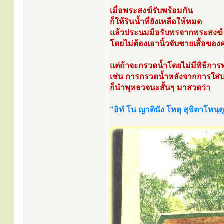
เมื่อพระสงฆ์รับพร้อมกัน
ก็ให้รินน้ำที่ยังเหลือให้หมด
แล้วประนมมือรับพรจากพระสงฆ์
โดยไม่ต้องเอานิ้วจับชายเสื้อของ
แต่ถ้าจะกรวดน้ำโดยไม่มีพิธีการท
เช่น การกรวดน้ำหลังจากการใส่
ก็นำพุทธวจนะสั้นๆ มาสวดว่า
“อิทํ โน ญาตินัง โหตุ สุขิตาโหนฺต