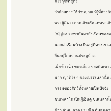
ติโรกุฑฑสูตร
ว่าด้วยการให้ส่วนบุญแก่ผู้ที่ล่วงล
พระผู้มีพระภาคเจ้าตรัสแก่พระเจ้
[๘] ฝูงเปรตพากันมายังเรือนของตน 
นอกฝาเรือนบ้าง ยืนอยู่ที่ทาง ๔ แ
ยืนอยู่ใกล้บานประตูบ้าง.
เมื่อข้าวน้ำ ของเคี้ยว ของกินเขา
มาก ญาติไร ๆ ของเปรตเหล่านั้น ก
กรรมของสัตว์ทั้งหลายเป็นปัจจัย.
ชนเหล่าใด เป็นผู้เอ็นดู ชนเหล่านั
ข้าว อันสะอาด ประณีต อันสมคว