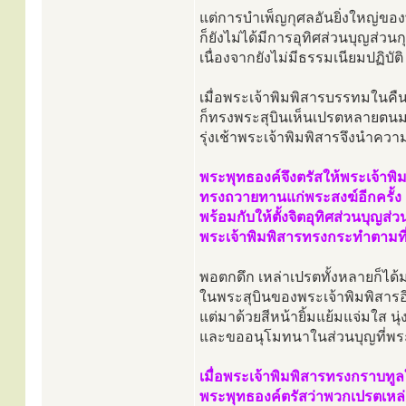
แต่การบำเพ็ญกุศลอันยิ่งใหญ่ของพ
ก็ยังไม่ได้มีการอุทิศส่วนบุญส่วนก
เนื่องจากยังไม่มีธรรมเนียมปฏิบัติ
เมื่อพระเจ้าพิมพิสารบรรทมในคืน
ก็ทรงพระสุบินเห็นเปรตหลายตน
รุ่งเช้าพระเจ้าพิมพิสารจึงนำคว
พระพุทธองค์จึงตรัสให้พระเจ้าพิ
ทรงถวายทานแก่พระสงฆ์อีกครั้ง
พร้อมกับให้ตั้งจิตอุทิศส่วนบุญส่ว
พระเจ้าพิมพิสารทรงกระทำตามท
พอตกดึก เหล่าเปรตทั้งหลายก็ได
ในพระสุบินของพระเจ้าพิมพิสารอีก
แต่มาด้วยสีหน้ายิ้มแย้มแจ่มใส นุ่
และขออนุโมทนาในส่วนบุญที่พระเ
เมื่อพระเจ้าพิมพิสารทรงกราบทู
พระพุทธองค์ตรัสว่าพวกเปรตเหล่