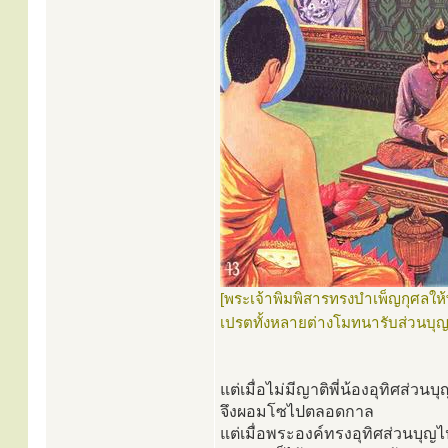
[พระเจ้าพิมพิสารทรงบำเพ็ญกุศลให้
เปรตทั้งหลายต่างโมทนารับส่วนบุญ
แต่เมื่อไม่มีญาติพี่น้องอุทิศส่วน
จึงผอมโซไปตลอดกาล
แต่เมื่อพระองค์ทรงอุทิศส่วนบุญไ