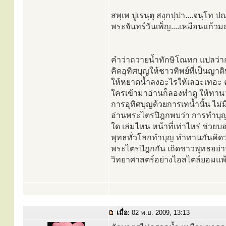
สพฺเพ ปูเรนฺตุ สงฺกปฺปา....จนฺโท
พระจันทร์วันเพ็ญ....เหมือนแก้วม
คำว่าถวายน้ำทักษิโณทก แปลว่ากร
คิดอุทิศบุญให้ชาวทิพย์ที่เป็นญา
ให้หยาดน้ำลงอะไรให้เลอะเทอะ ค
ใครเข้ามาอ่านก็ลองทำดู ให้ทานว
การอุทิศบุญด้วยการเทน้ำนั้น ไม
อ่านพระไตรปิฎกพบว่า การทำบุญอ
ใด เล่มไหน หน้าที่เท่าไหร่ ช่ว
พุทธทั่วโลกทำบุญ ทำทานกันคิดว่
พระไตรปิฎกกัน เถิดชาวพุทธอย่าหล
วิทยาศาสตร์อย่างไอสไตล์ยอมแพ้ ..
เมื่อ:
02 พ.ย. 2009, 13:13