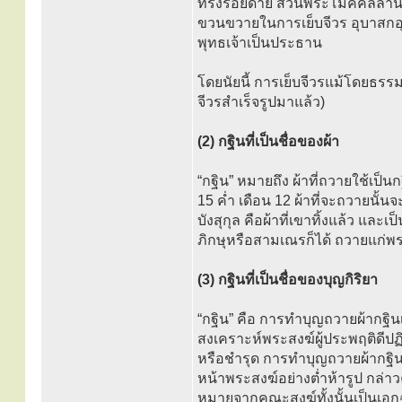
ทรงร้อยด้าย ส่วนพระโมคคัลลานะ
ขวนขวายในการเย็บจีวร อุบาสกอุบ
พุทธเจ้าเป็นประธาน
โดยนัยนี้ การเย็บจีวรแม้โดยธรรม
จีวรสำเร็จรูปมาแล้ว)
(2) กฐินที่เป็นชื่อของผ้า
“กฐิน” หมายถึง ผ้าที่ถวายใช้เป็น
15 ค่ำ เดือน 12 ผ้าที่จะถวายนั้นจ
บังสุกุล คือผ้าที่เขาทิ้งแล้ว และเ
ภิกษุหรือสามเณรก็ได้ ถวายแก่พระ
(3) กฐินที่เป็นชื่อของบุญกิริยา
“กฐิน” คือ การทำบุญถวายผ้ากฐินเ
สงเคราะห์พระสงฆ์ผู้ประพฤติดีปฏิบ
หรือชำรุด การทำบุญถวายผ้ากฐิน
หน้าพระสงฆ์อย่างต่ำห้ารูป กล่า
หมายจากคณะสงฆ์ทั้งนั้นเป็นเอกฉั