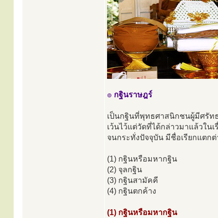
๏
กฐินราษฎร์
เป็นกฐินที่พุทธศาสนิกชนผู้มีศร
เว้นไว้แต่วัดที่ได้กล่าวมาแล้วใ
จนกระทั่งปัจจุบัน มีชื่อเรียกแตกต
(1) กฐินหรือมหากฐิน
(2) จุลกฐิน
(3) กฐินสามัคคี
(4) กฐินตกค้าง
(1) กฐินหรือมหากฐิน