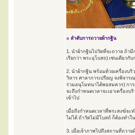
๏
ลำดับการถวายผ้ากฐิน
1. นำผ้ากฐินไปวัดที่จะถวาย ถ้าม
เรียกว่า พระอุโบสถ) เช่นเดียวกั
2. นำผ้ากฐิน พร้อมด้วยเครื่องบริ
วิหาร ศาลาการเปรียญ จงพิจารณาดู
ร่วมอนุโมทนาได้พอสมควร) การ
จะถึงกำหนดเวลาจะเอาเครื่องบริ
เข้าไป
เมื่อถึงกำหนดเวลาที่พระสงฆ์จะ
ไม่ได้ ถ้าวัดไม่มีโบสถ์ ก็ต้องท
3. เมื่อเจ้าภาพไปถึงสถานที่ถวาย