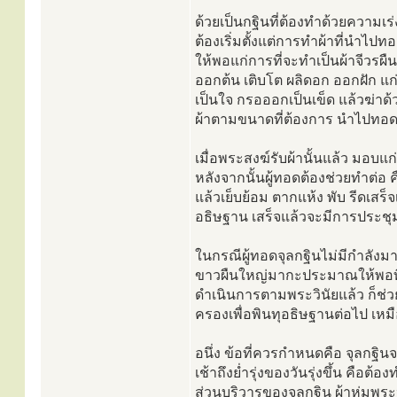
ด้วยเป็นกฐินที่ต้องทำด้วยความเร่
ต้องเริ่มตั้งแต่การทำผ้าที่นำไปทอดต
ให้พอแก่การที่จะทำเป็นผ้าจีวรผื
ออกต้น เติบโต ผลิดอก ออกฝัก แก่ 
เป็นใจ กรอออกเป็นเข็ด แล้วฆ่าด้
ผ้าตามขนาดที่ต้องการ นำไปทอดเ
เมื่อพระสงฆ์รับผ้านั้นแล้ว มอบแ
หลังจากนั้นผู้ทอดต้องช่วยทำต่อ 
แล้วเย็บย้อม ตากแห้ง พับ รีดเสร็
อธิษฐาน เสร็จแล้วจะมีการประชุม
ในกรณีผู้ทอดจุลกฐินไม่มีกำลังม
ขาวผืนใหญ่มากะประมาณให้พอที่จ
ดำเนินการตามพระวินัยแล้ว ก็ช่วย
ครองเพื่อพินทุอธิษฐานต่อไป เหมื
อนึ่ง ข้อที่ควรกำหนดคือ จุลกฐินจะ
เช้าถึงย่ำรุ่งของวันรุ่งขึ้น คือต้
ส่วนบริวารของจุลกฐิน ผ้าห่มพร