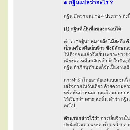
๏ กฐินแปลว่าอะไร ?
กฐิน มีความหมาย 4 ประการ ดังนี
(1) กฐินที่เป็นชื่อของกรอบไม้
คำว่า
“กฐิน” หมายถึง ไม้สะดึง ค
เป็นเครื่องมือเย็บจีวร ซึ่งมีลักษ
ให้ตึงก่อนแล้วจึงเย็บ เพราะช่างย
เพียงพอเหมือนจักรเย็บผ้าในปัจจุ
กฐิน ถ้าภิกษุทำเองก็จัดเป็นงานเอิ
การทำผ้าโดยอาศัยแม่แบบเช่นนี้ ค
เสร็จภายในวันเดียว ด้วยความสามั
หรือพ้นกำหนดกาลแล้ว แม่แบบหรือก
ไว้เรียกว่า
เดาะ
ฉะนั้น คำว่า กฐิ
ต่อไป
ตำนานกล่าวไว้ว่า
การเย็บจีวรนั้
ปะนั่งหัวแถว พระสารีบุตรนั่งกลา