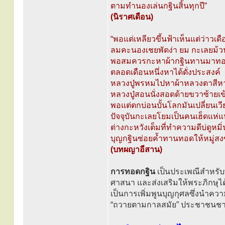
ตามทำนองเล่นกฐินสิ้นทุกปี”
(นิราศเดือน)
“พอแต่เหลียวขึ้นฟ้าเห็นแต่ว่าวเด
ลมคะนองเชยพัดง่า ยม กะเลยม้ว
พอสมควรกะหาผ้ากฐินทานมาท
ตลอดเดือนหนึ่งหาได้ดั่งประสงค์
หลวงปู่พรหมไปหาผ้าหลวงตาสีหาน
หลวงปู่สอนนั่งสอดด้ายขวาซ้ายเข
พอแต่ตกบ่อนบั้นโลกมันเปลี่ยนเวี
ปัจจุบันกะเลยโยมเป็นคนเฮ็ดแห่
ต่างกะหวังเต็มที่ทำความดีบ่ดูหมิ่
บุญกฐินซ่อยค้ำทานทอดให้หมู่สงฆ
(บทผญาอีสาน)
การทอดกฐิน
เป็นประเพณีสำหรับ
ศาสนา และส่งเสริมให้พระภิกษุได้ปฏ
เป็นการเพิ่มพูนบุญกุศลซึ่งนำควา
“ถวายตามกาลสมัย” ประชาชนชาวไ