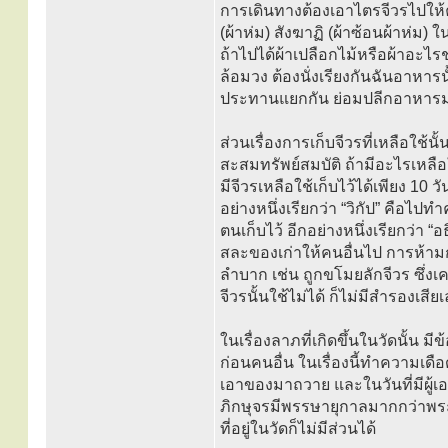
การเดินทางต้องเอาไตรจีวรไปให้คร
(ผ้าห่ม) สังฆาฏิ (ผ้าซ้อนผ้าห่ม)
ถ้าไปได้ผ้าเปลือกไม้หรือผ้าอะไ
ล้อมวง ต้องนั่งเรียงกันฉันอาหา
ประทานแยกกัน ย่อมปลีกอาหาร
ส่วนเรื่องการเก็บจีวรที่เหลือใช้น
สะสมทรัพย์สมบัติ ถ้ามีอะไรเหลือใช
มีจีวรเหลือใช้เก็บไว้ได้เพียง 10
อย่างหนึ่งเรียกว่า “วิกัป” คือไป
ตนเก็บไว้ อีกอย่างหนึ่งเรียกว่า “อ
สละของเก่าให้คนอื่นไป การห้ามกว
ลำบาก เช่น ถูกขโมยลักจีวร ซึ่งเ
จีวรนั้นใช้ไม่ได้ ก็ไม่มีสำรองเสีย
ในเรื่องลาภที่เกิดขึ้นในวัดนั้น ม
ก่อนคนอื่น ในเรื่องนี้ทำความเดือ
เอาของมาถวาย และในวันที่มีผู้เ
ภิกษุจรมีพรรษายุกาลมากกว่าพระภิ
ที่อยู่ในวัดก็ไม่มีส่วนได้