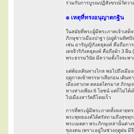
ร่วมกับการบูรณปฏิสังขรณ์วัดว
๏ เหตุที่ทรงอนุญาตกฐิน
ในสมัยที่พระผู้มีพระภาคเจ้าเสด็
ภิกษุชาวเมืองปาฐา (อยู่ด้านทิศป
เช่น อารัญญิกังคธุดงค์ คือถือกา
เตจจีวริกังคธุดงค์ คือถือผ้า 3 ผืน
พระธรรมวินัย มีความตั้งใจจะพาก
แต่ต้องเดินทางไกล พอไปถึงเมือง
ฤดูกาลเข้าพรรษาเสียก่อน เดินทา
เมืองสาเกต ตลอดไตรมาส ภิกษุเหล
ทางห่างเพียง 6 โยชน์ แต่ก็ไม่ไ
ไปเมืองสาวัตถีโดยเร็ว
การที่พระผู้มีพระภาคทั้งหลายทรง
พระพุทธองค์ได้ตรัสถามถึงสุขทุกข
พระเมตตา พระภิกษุเหล่านั้นต
ของตน เพราะอยู่ในช่วงฤดูฝน มีจ