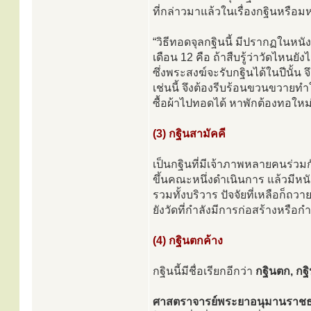
ที่กล่าวมาแล้วในเรื่องกฐินหรือมห
“วิธีทอดจุลกฐินนี้ มีปรากฏในหน
เดือน 12 คือ ถ้าสืบรู้ว่าวัดไหนย
ซึ่งพระสงฆ์จะรับกฐินได้ในปีนั้น
เช่นนี้ จึงต้องรีบร้อนขวนขวายทำใ
ซื้อผ้าไปทอดได้ หาพักต้องทอใหม่
(3) กฐินสามัคคี
เป็นกฐินที่มีเจ้าภาพหลายคนร่วมก
ขึ้นคณะหนึ่งดำเนินการ แล้วมีหนังส
รวมทั้งบริวาร ปัจจัยที่เหลือก็ถ
ยังวัดที่กำลังมีการก่อสร้างหรือก
(4) กฐินตกค้าง
กฐินนี้มีชื่อเรียกอีกว่า
กฐินตก, กฐ
ศาสตราจารย์พระยาอนุมานราช