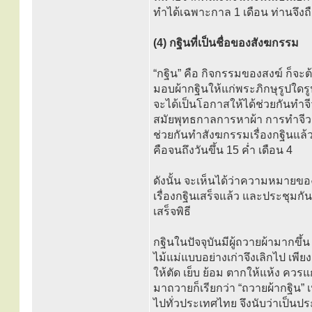
ทำได้เฉพาะกาล 1 เดือน ท่านจึง
(4) กฐินที่เป็นชื่อของสังฆกรรม
“กฐิน” คือ กิจกรรมของสงฆ์ ก็
มอบผ้ากฐินให้แก่พระภิกษุรูปใดรู
จะได้เป็นโอกาสให้ได้ช่วยกันทำจี
สมัยพุทธกาลการหาผ้า การทำจีวรท
ช่วยกันทำสังฆกรรมเรื่องกฐินแล
คือจนถึงวันขึ้น 15 ค่ำ เดือน 4
ดังนั้น จะเห็นได้ว่าความหมายของ
เรื่องกฐินเสร็จแล้ว และประชุมก
เสร็จพิธี
กฐินในปัจจุบันมีผู้ถวายผ้ามากขึ้
ไม้แม่แบบอย่างเก่าจึงเลิกไป เพี
ให้ตัด เย็บ ย้อม ตากให้แห้ง ควรแ
มาถวายก็เรียกว่า “ถวายผ้ากฐิน” 
ไปทั่วประเทศไทย จึงนับว่าเป็นป