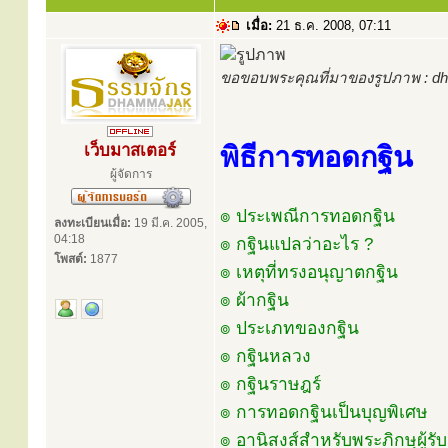
เมื่อ:
21 ธ.ค. 2008, 07:11
ขอขอบพระคุณที่มาของรูปภาพ : d
เว็บมาสเตอร์
พิธีการทอดกฐิน
ผู้จัดการ
๏ ประเพณีการทอดกฐิน
ลงทะเบียนเมื่อ:
19 มี.ค. 2005,
04:18
๏ กฐินแปลว่าอะไร ?
โพสต์:
1877
๏ เหตุที่ทรงอนุญาตกฐิน
๏ ผ้ากฐิน
๏ ประเภทของกฐิน
๏ กฐินหลวง
๏ กฐินราษฎร์
๏ การทอดกฐินเป็นบุญพิเศษ
๏ อานิสงส์สำหรับพระภิกษุผู้รั