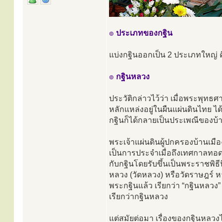
๏
ประเภทของกฐิน
แบ่งกฐินออกเป็น 2 ประเภทใหญ่ 
๏
กฐินหลวง
ประวัติกล่าวไว้ว่า เมื่อพระพุ
หลักแหล่งอยู่ในผืนแผ่นดินไทย 
กฐินก็ได้กลายเป็นประเพณีของบ้
พระเจ้าแผ่นดินผู้ปกครองบ้านเมือง
เป็นการประจำเมื่อถึงเทศกาลทอด
กับกฐินโดยรับขึ้นเป็นพระราชพิธีนี
หลวง (วัดหลวง) หรือวัดราษฎร์ 
พระกฐินแล้ว เรียกว่า “กฐินหลวง” 
เรียกว่ากฐินหลวง
แต่สมัยต่อมา เรื่องของกฐินหลว