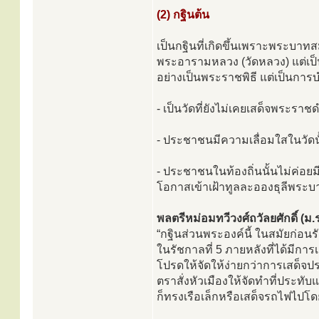
(2) กฐินต้น
เป็นกฐินที่เกิดขึ้นเพราะพระบาทส
พระอารามหลวง (วัดหลวง) แต่เป็น
อย่างเป็นพระราชพิธี แต่เป็นการ
- เป็นวัดที่ยังไม่เคยเสด็จพระร
- ประชาชนมีความเลื่อมใสในวัดน
- ประชาชนในท้องถิ่นนั้นไม่ค่อย
โอกาสเข้าเฝ้าทูลละอองธุลีพระบา
พลตรีหม่อมทวีวงศ์ถวัลยศักดิ์ (ม.ร
“กฐินส่วนพระองค์นี้ ในสมัยก่อนรั
ในรัชกาลที่ 5 ภายหลังที่ได้มีการ
โปรดให้จัดให้ง่ายกว่าการเสด็จ
ตราสั่งหัวเมืองให้จัดทำที่ประท
ก็ทรงเรือเล็กหรือเสด็จรถไฟไปโดย