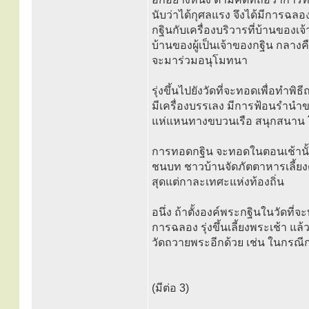
นับว่าได้กุศลแรง จึงได้มีการฉลอง
กฐินกับเครื่องบริวารที่บ้านของเจ้า
บ้านของผู้เป็นเจ้าของกฐิน กลา
จะมาร่วมอนุโมทนา
รุ่งขึ้นไปยังวัดที่จะทอดเพื่อท
มีเครื่องบรรเลง มีการฟ้อนรำนำข
แห่แหนทางขบวนเรือ สนุกสนาน 
การทอดกฐิน จะทอดในตอนเช้านั้นก
ชนบท ชาวบ้านจัดภัตตาหารเลี้ยงด
สุดแต่กาละเทศะแห่งท้องถิ่น
อนึ่ง ถ้าตั้งองค์พระกฐินในวัดที่
การฉลอง รุ่งขึ้นเลี้ยงพระเช้า
วัดถวายพระอีกด้วย เช่น ในกรณีก
(มีต่อ 3)