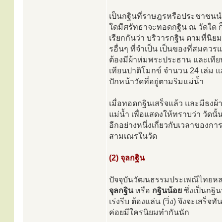
เป็นกฐินที่ราษฎรหรือประชาชนนำไ
ใดมีศรัทธาจะทอดกฐิน ณ วัดใด ก็
เรียกกันว่า บริวารกฐิน ตามที่นิย
รอื่นๆ ที่จำเป็น เป็นของที่สมคว
ต้องมีผ้าห่มพระประธาน และเทียนส
เทียนปาติโมกข์ จำนวน 24 เล่ม แล
ปักหน้าวัดที่อยู่ตามริมแม่น้ำ
เมื่อทอดกฐินเสร็จแล้ว และมีธงผ้
แม่น้ำ เพื่อแสดงให้ทราบว่า วัดนั
อีกอย่างหนึ่งเกี่ยวกับเวลาของ
สามเณรในวัด
(2) จุลกฐิน
ปัจจุบันวัฒนธรรมประเพณีไทยหลา
จุลกฐิน
หรือ
กฐินน้อย
ซึ่งเป็นกฐิ
เร่งรีบ ต้องแล่น (วิ่ง) จึงจะเส
ค่อยมีใครนิยมทำกันนัก