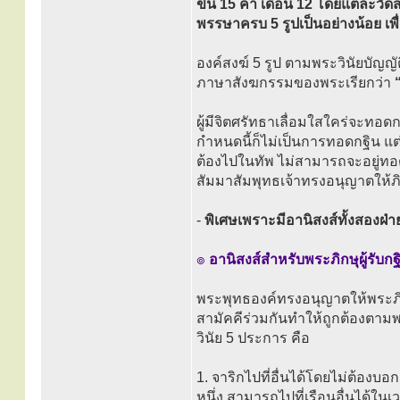
ขึ้น 15 ค่ำ เดือน 12 โดยแต่ละวัด
พรรษาครบ 5 รูปเป็นอย่างน้อย เพ
องค์สงฆ์ 5 รูป ตามพระวินัยบัญญัต
ภาษาสังฆกรรมของพระเรียกว่า
ผู้มีจิตศรัทธาเลื่อมใสใคร่จะทอ
กำหนดนี้ก็ไม่เป็นการทอดกฐิน แต่
ต้องไปในทัพ ไม่สามารถจะอยู่ท
สัมมาสัมพุทธเจ้าทรงอนุญาตให้ภิก
-
พิเศษเพราะมีอานิสงส์ทั้งสองฝ่า
๏
อานิสงส์สำหรับพระภิกษุผู้รับกฐ
พระพุทธองค์ทรงอนุญาตให้พระภิกษุ
สามัคคีร่วมกันทำให้ถูกต้องตาม
วินัย 5 ประการ คือ
1. จาริกไปที่อื่นได้โดยไม่ต้องบ
หนึ่ง สามารถไปที่เรือนอื่นได้ใน