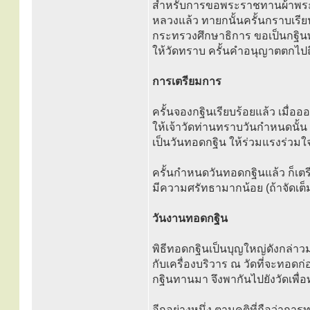
สำหรับการขอพระราชทานผ้าพระก
หลวงแล้ว ทายกนั้นครั้นกราบเรี
กระทรวงศึกษาธิการ ขอเป็นกฐิน
ให้วัดทราบ ครั้นคำอนุญาตตกไปถึ
การเตรียมการ
ครั้นจองกฐินเรียบร้อยแล้ว เมื
ให้เจ้าวัดท่านทราบวันกำหนดนั้น 
เป็นวันทอดกฐิน ให้ร่วมแรงร่วมใ
ครั้นกำหนดวันทอดกฐินแล้ว ก็เตรีย
มีความศรัทธามากน้อย (ถ้าจัดเต็มท
วันงานทอดกฐิน
พิธีทอดกฐินเป็นบุญใหญ่ดังกล่าว
กับเครื่องบริวาร ณ วัดที่จะทอด
กฐินทานมา จึงพากันไปยังวัดเพื่อ
อีกอย่างหนึ่ง ตามคติที่ถือว่า